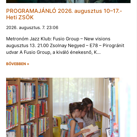
PROGRAMAJÁNLÓ 2026. augusztus 10–17.-
Heti ZSÖK
2026. augusztus. 7. 23:06
Metronóm Jazz Klub: Fusio Group – New visions
augusztus 13. 21.00 Zsolnay Negyed – E78 – Pirogránit
udvar A Fusio Group, a kiváló énekesnő, K…
BŐVEBBEN »