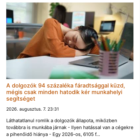
A dolgozók 94 százaléka fáradtsággal küzd,
mégis csak minden hatodik kér munkahelyi
segítséget
2026. augusztus. 7. 23:31
Láthatatlanul romlik a dolgozók állapota, miközben
továbbra is munkába járnak - Ilyen hatással van a cégekre
a pihenőidő hiánya - Egy 2026-os, 6105 f…