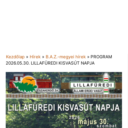
Kezdőlap
»
Hírek
»
B.A.Z.-megyei hírek
»
PROGRAM
2026.05.30. LILLAFÜREDI KISVASÚT NAPJA