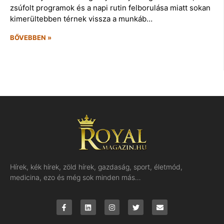
zsúfolt programok és a napi rutin felborulása miatt sokan
kimerültebben térnek vissza a munkáb…
BŐVEBBEN »
Hírek, kék hírek, zöld hírek, gazdaság, sport, életmód,
medicina, ezo és még sok minden más…