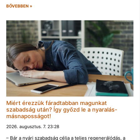
BŐVEBBEN »
Miért érezzük fáradtabban magunkat
szabadság után? Így győzd le a nyaralás-
másnaposságot!
2026. augusztus. 7. 23:28
– Bár a nyári szabadság célja a teljes regenerálódás, a