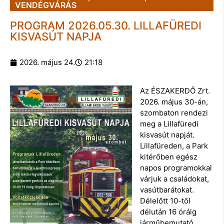
VENDÉGVÁRÁS
PROGRAM 2026.05.30. LILLAFÜREDI
KISVASÚT NAPJA
2026. május 24.
21:18
Az ÉSZAKERDŐ Zrt.
2026. május 30-án,
szombaton rendezi
meg a Lillafüredi
kisvasút napját.
Lillafüreden, a Park
kitérőben egész
napos programokkal
várjuk a családokat,
vasútbarátokat.
Délelőtt 10-től
délután 16 óráig
járműbemutató