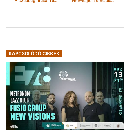
A szépség rítusai Tolldísz és testfestés Amazóniában Fotókiállítás a Néprajzi Múzeumban
NAV-Sajtóinformáció-Nem minden az, aminek látszik!
KAPCSOLÓDÓ CIKKEK