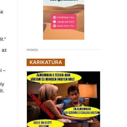
ók
t.”
a az
Hirdetés
KARIKATÚRA
l –
ly
t.