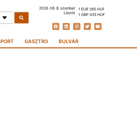
2026. 08. 8. szombat
1 EUR 365 HUF
László
1 GBP 425 HUF
SPORT
GASZTRO
BULVÁR