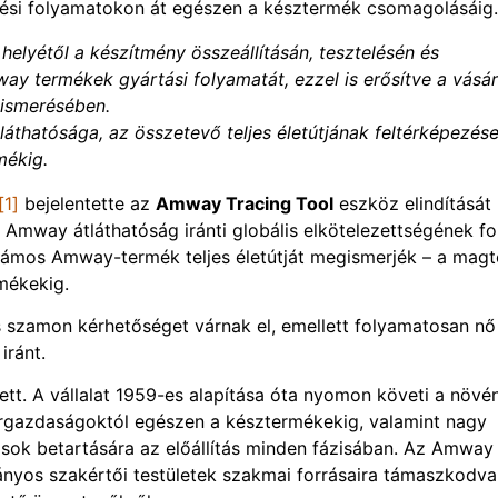
elési folyamatokon át egészen a késztermék csomagolásáig.
lyétől a készítmény összeállításán, tesztelésén és
ay termékek gyártási folyamatát, ezzel is erősítve a vásár
gismerésében.
láthatósága, az összetevő teljes életútjának feltérképezés
mékig.
[1]
bejelentette az
Amway Tracing Tool
eszköz elindítását
 Amway átláthatóság iránti globális elkötelezettségének f
zámos Amway-termék teljes életútját megismerjék – a magt
mékekig.
 szamon kérhetőséget várnak el, emellett folyamatosan nő
iránt.
tt. A vállalat 1959-es alapítása óta nyomon követi a növé
nergazdaságoktól egészen a késztermékekig, valamint nagy
ások betartására az előállítás minden fázisában. Az Amway
yos szakértői testületek szakmai forrásaira támaszkodva