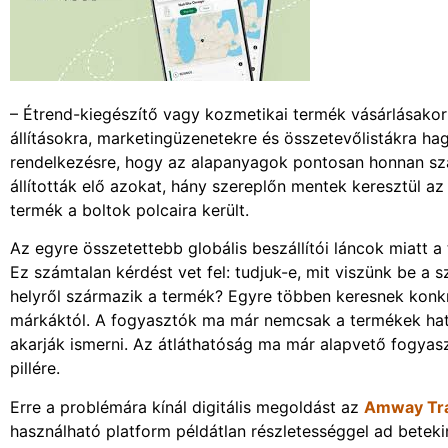
– Étrend-kiegészítő vagy kozmetikai termék vásárlásako
állításokra, marketingüzenetekre és összetevőlistákra hag
rendelkezésre, hogy az alapanyagok pontosan honnan sz
állították elő azokat, hány szereplőn mentek keresztül az 
termék a boltok polcaira került.
Az egyre összetettebb globális beszállítói láncok miatt a
Ez számtalan kérdést vet fel: tudjuk-e, mit viszünk be a
helyről származik a termék? Egyre többen keresnek konkrét
márkáktól. A fogyasztók ma már nemcsak a termékek hatá
akarják ismerni. Az átláthatóság ma már alapvető fogyas
pillére.
Erre a problémára kínál digitális megoldást az
Amway Tra
használható platform példátlan részletességgel ad betekin