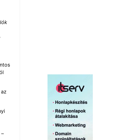
lók
e
ontos
ól
 az
nyi
 –