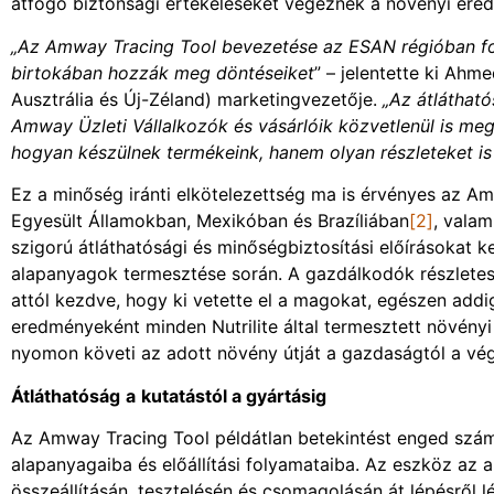
átfogó biztonsági értékeléseket végeznek a növényi ered
„Az Amway Tracing Tool bevezetése az ESAN régióban fo
birtokában hozzák meg döntéseiket
” – jelentette ki Ah
Ausztrália és Új-Zéland) marketingvezetője.
„Az átlátható
Amway Üzleti Vállalkozók és vásárlóik közvetlenül is meg
hogyan készülnek termékeink, hanem olyan részleteket is 
Ez a minőség iránti elkötelezettség ma is érvényes az A
Egyesült Államokban, Mexikóban és Brazíliában
[2]
, vala
szigorú átláthatósági és minőségbiztosítási előírásokat 
alapanyagok termesztése során. A gazdálkodók részletes n
attól kezdve, hogy ki vetette el a magokat, egészen addi
eredményeként minden Nutrilite által termesztett növényi
nyomon követi az adott növény útját a gazdaságtól a végt
Átláthatóság
a
kutatástól a gyártásig
Az Amway Tracing Tool példátlan betekintést enged számo
alapanyagaiba és előállítási folyamataiba. Az eszköz a
összeállításán, tesztelésén és csomagolásán át lépésről 