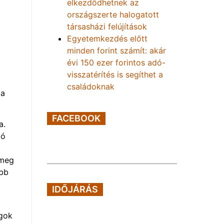
elkezdődhetnek az
országszerte halogatott
társasházi felújítások
Egyetemkezdés előtt
minden forint számít: akár
évi 150 ezer forintos adó-
visszatérítés is segíthet a
családoknak
 a
FACEBOOK
a.
tó
 meg
abb
IDŐJÁRÁS
agok