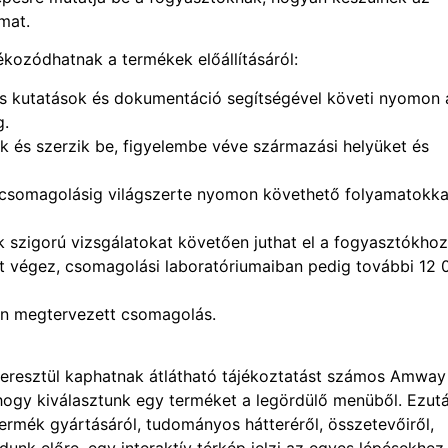
mat.
ékozódhatnak a termékek előállításáról:
kutatások és dokumentáció segítségével követi nyomon 
g.
 és szerzik be, figyelembe véve származási helyüket és
csomagolásig világszerte nyomon követhető folyamatokka
k szigorú vizsgálatokat követően juthat el a fogyasztókhoz
 végez, csomagolási laboratóriumaiban pedig további 12 
n megtervezett csomagolás.
keresztül kaphatnak átlátható tájékoztatást számos Amway
hogy kiválasztunk egy terméket a legördülő menüből. Ezut
ermék gyártásáról, tudományos hátteréről, összetevőiről,