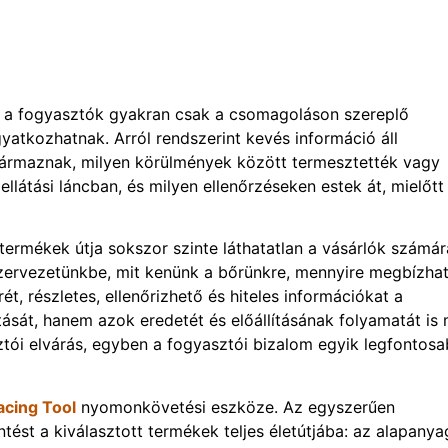
r a fogyasztók gyakran csak a csomagoláson szereplő
yatkozhatnak. Arról rendszerint kevés információ áll
ármaznak, milyen körülmények között termesztették vagy
ellátási láncban, és milyen ellenőrzéseken estek át, mielőtt
 termékek útja sokszor szinte láthatatlan a vásárlók számár
 szervezetünkbe, mit kenünk a bőrünkre, mennyire megbízha
, részletes, ellenőrizhető és hiteles információkat a
sát, hanem azok eredetét és előállításának folyamatát is
ztói elvárás, egyben a fogyasztói bizalom egyik legfontos
cing Tool
nyomonkövetési eszköze. Az egyszerűen
tést a kiválasztott termékek teljes életútjába: az alapany