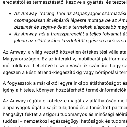
eredetétől és termesztésétől kezdve a gyártási és teszt
Az Amway Tracing Tool az alapanyagok származási he
csomagolásán át lépésről lépésre mutatja be az Amw
bizalmát és segítve őket a termékek alaposabb me
Az Amway-nél a transzparenciát a teljes folyamat át
jelenti az ellátási lánc kezdetétől egészen a készter
Az Amway, a világ vezető közvetlen értékesítési vállalata
Magyarországon. Ez az interaktív, mobilbarát platform az
mérföldköve. Lehetővé teszi a vásárlók számára, hogy s
egészen a kész étrend-kiegészítőkig vagy bőrápolási ter
A fogyasztók a márkáktól egyre inkább átláthatóságot és
igény a hiteles, könnyen hozzáférhető termékinformációk 
Az Amway régóta elkötelezte magát az átláthatóság melle
alapanyagok útját a saját tulajdonú és a tanúsított part
hangsúlyt fektet a szigorú tudományos és minőségi előír
tudósai – nemzetközi egészségügyi hatóságok és tudomán