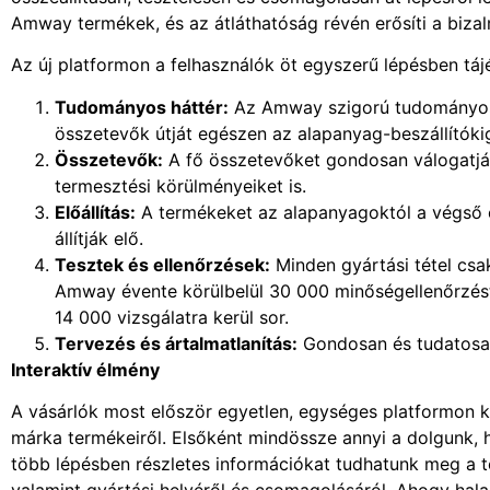
Amway termékek, és az átláthatóság révén erősíti a bizal
Az új platformon a felhasználók öt egyszerű lépésben táj
Tudományos háttér:
Az Amway szigorú tudományos 
összetevők útját egészen az alapanyag-beszállítóki
Összetevők:
A fő összetevőket gondosan válogatják
termesztési körülményeiket is.
Előállítás:
A termékeket az alapanyagoktól a végső 
állítják elő.
Tesztek és ellenőrzések:
Minden gyártási tétel csa
Amway évente körülbelül 30 000 minőségellenőrzést
14 000 vizsgálatra kerül sor.
Tervezés és ártalmatlanítás:
Gondosan és tudatosa
Interaktív élmény
A vásárlók most először egyetlen, egységes platformon 
márka termékeiről. Elsőként mindössze annyi a dolgunk, 
több lépésben részletes információkat tudhatunk meg a t