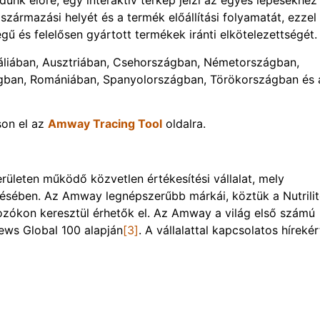
unk előre, egy interaktív térkép jelzi az egyes lépésekhez
származási helyét és a termék előállítási folyamatát, ezzel
ű és felelősen gyártott termékek iránti elkötelezettségét.
áliában, Ausztriában, Csehországban, Németországban,
ágban, Romániában, Spanyolországban, Törökországban és 
son el az
Amway Tracing Tool
oldalra.
ületen működő közvetlen értékesítési vállalat, mely
résében. Az Amway legnépszerűbb márkái, köztük a Nutrilit
kozókon keresztül érhetők el. Az Amway a világ első számú
News Global 100 alapján
[3]
. A vállalattal kapcsolatos hírekér