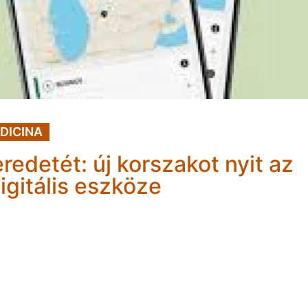
DICINA
edetét: új korszakot nyit az
gitális eszköze