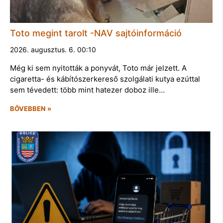
Toto megint tarolt -NAV sajtóinformáció
2026. augusztus. 6. 00:10
Még ki sem nyitották a ponyvát, Toto már jelzett. A
cigaretta- és kábítószerkereső szolgálati kutya ezúttal
sem tévedett: több mint hatezer doboz ille…
BŐVEBBEN »