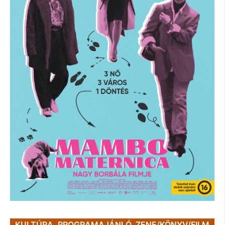
KULTÚRA
,
PROGRAMAJÁNLÓ
,
ZENE/KÖNYV/FILM