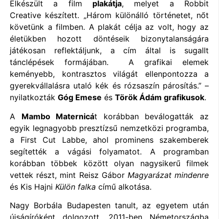
Elkészült a film
plakátja
, melyet a Robbit
Creative készített. „Három különálló történetet, nőt
követünk a filmben. A plakát célja az volt, hogy az
életükben hozott döntéseik bizonytalanságára
játékosan reflektáljunk, a cím által is sugallt
tánclépések formájában. A grafikai elemek
keményebb, kontrasztos világát ellenpontozza a
gyerekvállalásra utaló kék és rózsaszín párosítás.” –
nyilatkozták
Góg Emese
és
Török Ádám grafikusok
.
A
Mambo Maternicá
t korábban beválogatták az
egyik legnagyobb presztízsű nemzetközi programba,
a First Cut Labbe, ahol prominens szakemberek
segítették a vágási folyamatot. A programban
korábban többek között olyan nagysikerű filmek
vettek részt, mint Reisz Gábor
Magyarázat mindenre
és Kis Hajni
Külön falka
című alkotása.
Nagy Borbála Budapesten tanult, az egyetem után
újságíróként dolgozott. 2011-ben Németországba