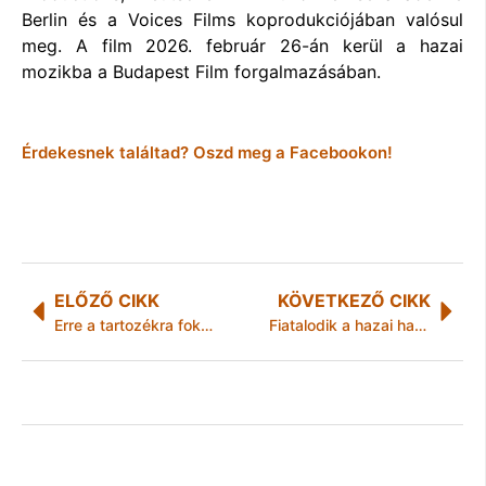
Berlin és a Voices Films koprodukciójában valósul
meg. A film 2026. február 26-án kerül a hazai
mozikba a Budapest Film forgalmazásában.
Érdekesnek találtad? Oszd meg a Facebookon!
ELŐZŐ CIKK
KÖVETKEZŐ CIKK
Erre a tartozékra fokozott figyelmet fordíts porszívózásnál
Fiatalodik a hazai használtautó-kínálat, nő az elektromos és hibrid modellek aránya a piacon – megjelent az októberi KSH – Használtautó.hu statisztika