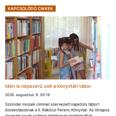
KAPCSOLÓDÓ CIKKEK
Idén is népszerű volt a könyvtári tábor
2026. augusztus. 6. 00:16
Szünidei mozaik címmel szervezett napközis tábort
kisiskolásoknak a II. Rákóczi Ferenc Könyvtár. Az ötnapos
program során számos élménnyel gazdagodhat…