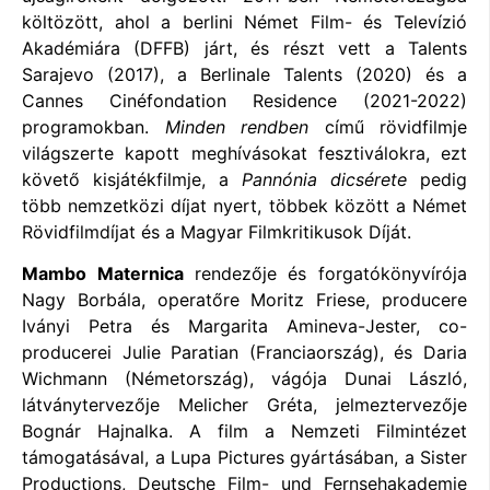
költözött, ahol a berlini Német Film- és Televízió
Akadémiára (DFFB) járt, és részt vett a Talents
Sarajevo (2017), a Berlinale Talents (2020) és a
Cannes Cinéfondation Residence (2021-2022)
programokban.
Minden rendben
című rövidfilmje
világszerte kapott meghívásokat fesztiválokra, ezt
követő kisjátékfilmje, a
Pannónia dicsérete
pedig
több nemzetközi díjat nyert, többek között a Német
Rövidfilmdíjat és a Magyar Filmkritikusok Díját.
Mambo Maternica
rendezője és forgatókönyvírója
Nagy Borbála, operatőre Moritz Friese, producere
Iványi Petra és Margarita Amineva-Jester, co-
producerei Julie Paratian (Franciaország), és Daria
Wichmann (Németország), vágója Dunai László,
látványtervezője Melicher Gréta, jelmeztervezője
Bognár Hajnalka. A film a Nemzeti Filmintézet
támogatásával, a Lupa Pictures gyártásában, a Sister
Productions, Deutsche Film- und Fernsehakademie