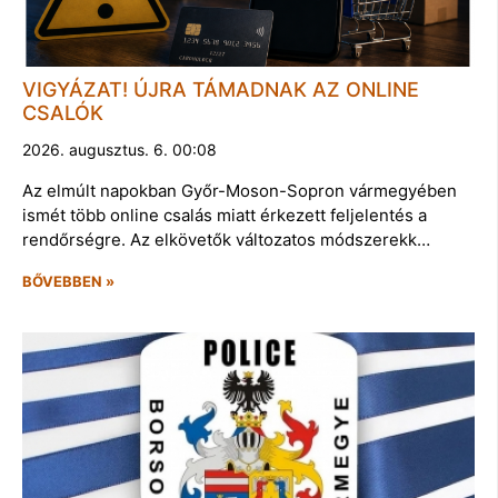
VIGYÁZAT! ÚJRA TÁMADNAK AZ ONLINE
CSALÓK
2026. augusztus. 6. 00:08
Az elmúlt napokban Győr-Moson-Sopron vármegyében
ismét több online csalás miatt érkezett feljelentés a
rendőrségre. Az elkövetők változatos módszerekk…
BŐVEBBEN »