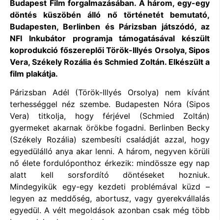
Budapest Film forgalmazásában. A három, egy-egy
döntés küszöbén álló nő történetét bemutató,
Budapesten, Berlinben és Párizsban
játszódó, az
NFI Inkubátor programja támogatásával készült
koprodukció főszereplői Török-Illyés Orsolya, Sipos
Vera, Székely Rozália és Schmied Zoltán. Elkészült a
film plakátja.
Párizsban Adél (Török-Illyés Orsolya) nem kívánt
terhességgel néz szembe. Budapesten Nóra (Sipos
Vera) titkolja, hogy férjével (Schmied Zoltán)
gyermeket akarnak örökbe fogadni. Berlinben Becky
(Székely Rozália) szembesíti családját azzal, hogy
egyedülálló anya akar lenni. A három, negyven körüli
nő élete fordulóponthoz érkezik: mindössze egy nap
alatt kell sorsfordító döntéseket hozniuk.
Mindegyikük egy-egy kezdeti problémával küzd –
legyen az meddőség, abortusz, vagy gyerekvállalás
egyedül. A vélt megoldások azonban csak még több