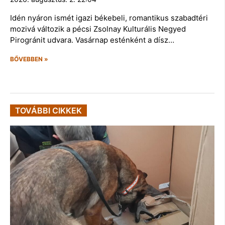
Idén nyáron ismét igazi békebeli, romantikus szabadtéri
mozivá változik a pécsi Zsolnay Kulturális Negyed
Pirogránit udvara. Vasárnap esténként a dísz…
BŐVEBBEN »
TOVÁBBI CIKKEK