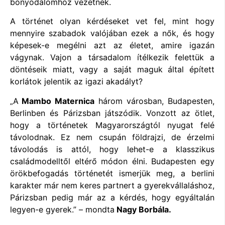
bonyodalomhoz vezetnek.
A történet olyan kérdéseket vet fel, mint hogy
mennyire szabadok valójában ezek a nők, és hogy
képesek-e megélni azt az életet, amire igazán
vágynak. Vajon a társadalom ítélkezik felettük a
döntéseik miatt, vagy a saját maguk által épített
korlátok jelentik az igazi akadályt?
A
Mambo Maternica
három városban, Budapesten,
„
Berlinben és Párizsban játszódik. Vonzott az ötlet,
hogy a történetek Magyarországtól nyugat felé
távolodnak. Ez nem csupán földrajzi, de érzelmi
távolodás is attól, hogy lehet-e a klasszikus
családmodelltől eltérő módon élni. Budapesten egy
örökbefogadás történetét ismerjük meg, a berlini
karakter már nem keres partnert a gyerekvállaláshoz,
Párizsban pedig már az a kérdés, hogy egyáltalán
legyen-e gyerek.” – mondta
Nagy Borbála.