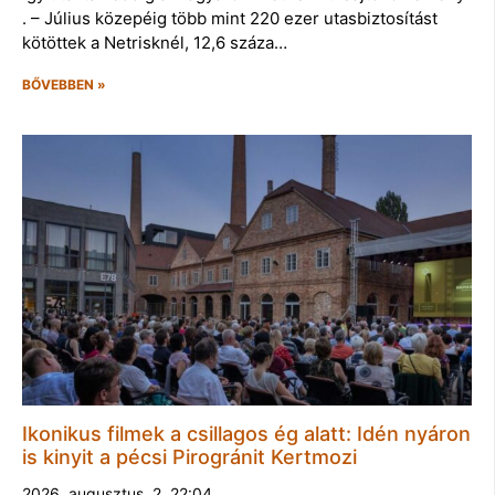
. – Július közepéig több mint 220 ezer utasbiztosítást
kötöttek a Netrisknél, 12,6 száza…
BŐVEBBEN »
Ikonikus filmek a csillagos ég alatt: Idén nyáron
is kinyit a pécsi Pirogránit Kertmozi
2026. augusztus. 2. 22:04