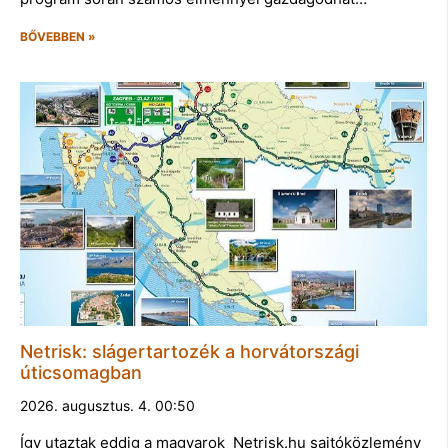
BŐVEBBEN »
Netrisk: slágertartozék a horvátországi
úticsomagban
2026. augusztus. 4. 00:50
Így utaztak eddig a magyarok Netrisk.hu sajtóközlemény