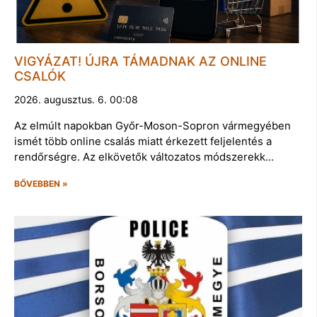
VIGYÁZAT! ÚJRA TÁMADNAK AZ ONLINE
CSALÓK
2026. augusztus. 6. 00:08
Az elmúlt napokban Győr-Moson-Sopron vármegyében
ismét több online csalás miatt érkezett feljelentés a
rendőrségre. Az elkövetők változatos módszerekk…
BŐVEBBEN »