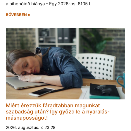
a pihenőidő hiánya - Egy 2026-os, 6105 f…
BŐVEBBEN »
Miért érezzük fáradtabban magunkat
szabadság után? Így győzd le a nyaralás-
másnaposságot!
2026. augusztus. 7. 23:28