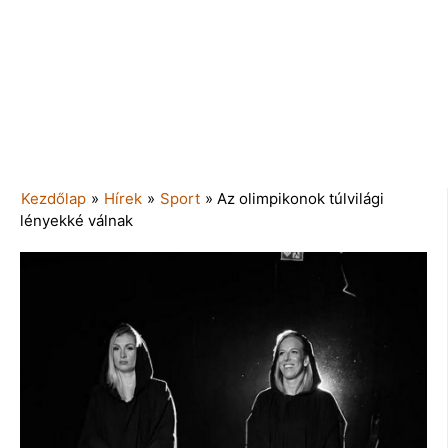
Kezdőlap
»
Hírek
»
Sport
»
Az olimpikonok túlvilági
lényekké válnak