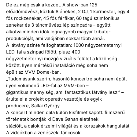
De ez még csak a kezdet. A show-ban 125
előadóművész, köztük 8 énekes, 2 DJ, 1 karmester, egy 4
fős rockzenekar, 45 fős férfikar, 60 tagú szimfonikus
zenekar és 3 táncművész lép színpadra – együtt
alkotva minden idők legnagyobb magyar tribute-
produkcióját, ami valójában sokkal több annál.
A látvány szinte felfoghatatlan: 1000 négyzetméternyi
LED-fal a színpad fölött, plusz 400
négyzetméternyi mozgó vizuális felület a közönség
között. Ilyen mértékű installáció még soha nem
épült az MVM Dome-ban.
„Tudomásunk szerin, hasonló koncertre soha nem épült
ilyen volumenű LED-fal az MVM-ben –
gigantikus mennyiség, ami fantasztikus látvány lesz.” –
árulta el a projekt operatív vezetője és egyik
producere, Sallai György.
A koncert minden dala külön kisfilmet kapott: filmszerű
történetek bontják ki Dave Gahan életének
stációit, a dalok érzelmi világát és a korszakok hangulatát.
A videókban a zenészek, táncosok,