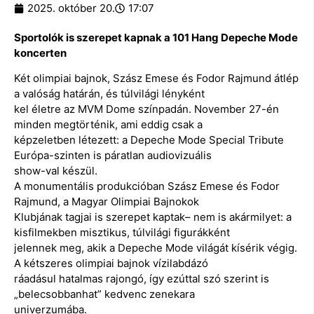
2025. október 20.
17:07
Sportolók is szerepet kapnak a 101 Hang Depeche Mode
koncerten
Két olimpiai bajnok, Szász Emese és Fodor Rajmund átlép
a valóság határán, és túlvilági lényként
kel életre az MVM Dome színpadán. November 27-én
minden megtörténik, ami eddig csak a
képzeletben létezett: a Depeche Mode Special Tribute
Európa-szinten is páratlan audiovizuális
show-val készül.
A monumentális produkcióban Szász Emese és Fodor
Rajmund, a Magyar Olimpiai Bajnokok
Klubjának tagjai is szerepet kaptak– nem is akármilyet: a
kisfilmekben misztikus, túlvilági figurákként
jelennek meg, akik a Depeche Mode világát kísérik végig.
A kétszeres olimpiai bajnok vízilabdázó
ráadásul hatalmas rajongó, így ezúttal szó szerint is
„belecsobbanhat” kedvenc zenekara
univerzumába.