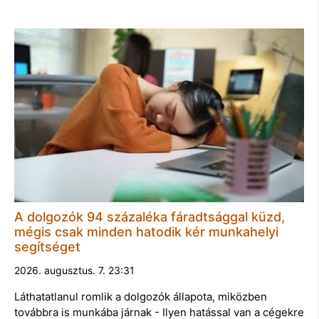
A dolgozók 94 százaléka fáradtsággal küzd,
mégis csak minden hatodik kér munkahelyi
segítséget
2026. augusztus. 7. 23:31
Láthatatlanul romlik a dolgozók állapota, miközben
továbbra is munkába járnak - Ilyen hatással van a cégekre