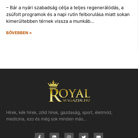
– Bár a nyári szabadság célja a teljes regenerálódás, a
zsúfolt programok és a napi rutin felborulása miatt sokan
kimerültebben térnek vissza a munkáb…
BŐVEBBEN »
Hírek, kék hírek, zöld hírek, gazdaság, sport, életmód,
medicina, ezo és még sok minden más…