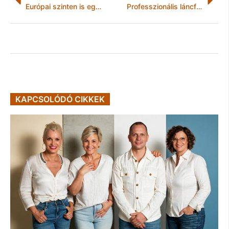
Európai szinten is egyedülálló Depeche Mode-produkció készül Budapesten
Professzionális láncfűrészek: mit választanak a szakemberek?
KAPCSOLÓDÓ CIKKEK