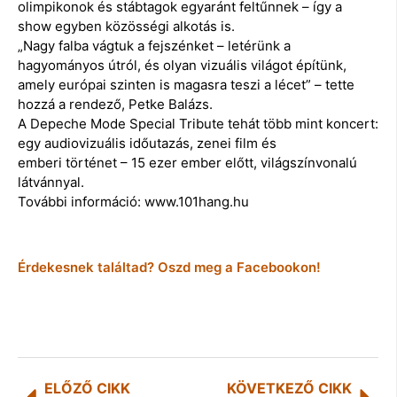
olimpikonok és stábtagok egyaránt feltűnnek – így a
show egyben közösségi alkotás is.
„Nagy falba vágtuk a fejszénket – letérünk a
hagyományos útról, és olyan vizuális világot építünk,
amely európai szinten is magasra teszi a lécet” – tette
hozzá a rendező, Petke Balázs.
A Depeche Mode Special Tribute tehát több mint koncert:
egy audiovizuális időutazás, zenei film és
emberi történet – 15 ezer ember előtt, világszínvonalú
látvánnyal.
További információ: www.101hang.hu
Érdekesnek találtad? Oszd meg a Facebookon!
ELŐZŐ CIKK
KÖVETKEZŐ CIKK