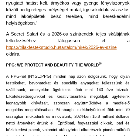
nyugtató hatást kelt, árnyékos vagy gyenge fényviszonyok
között pedig réteges mélységet mutat, így sokoldalú választás
mind lakóépületek belső tereiben, mind kereskedelmi
helyiségekben.”
A Secret Safari és a 2026-os színtrendek teljes skálájának
felfedezéséhez látogasson el a
https://trilakfestekstudio.hu/tartalom/hirek/2026-ev-szine
oldalra.
®
PPG: WE PROTECT AND BEAUTIFY THE WORLD
A PPG-nél (NYSE:PPG) minden nap azon dolgozunk, hogy olyan
festékeket, bevonatokat és speciális anyagokat fejlesszünk és
szállítsunk, amelyekbe ügyfeleink több mint 140 éve bíznak.
Elkötelezettségünkkel és kreativitásunkkal megoldjuk ügyfeleink
legnagyobb kihívásait, szorosan együttműködve a megfelelő
megoldás megtalálásában. Pittsburgh-i székhelyünkkel több mint 70
országban működünk és innoválunk, 2024-ben 15,8 milliárd dolláros
nettó árbevételt értünk el. Építőipari, fogyasztási cikkek, ipari és
közlekedési piacok, valamint utángyártott alkatrészek piacán működő