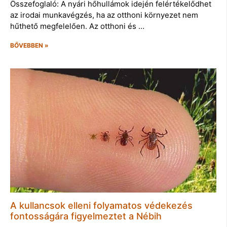
Összefoglaló: A nyári hőhullámok idején felértékelődhet
az irodai munkavégzés, ha az otthoni környezet nem
hűthető megfelelően. Az otthoni és …
BŐVEBBEN »
A kullancsok elleni folyamatos védekezés
fontosságára figyelmeztet a Nébih