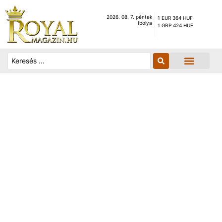
2026. 08. 7. péntek
1 EUR 364 HUF
Ibolya
1 GBP 424 HUF