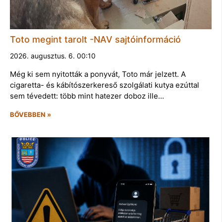
Toto megint tarolt -NAV sajtóinformáció
2026. augusztus. 6. 00:10
Még ki sem nyitották a ponyvát, Toto már jelzett. A
cigaretta- és kábítószerkereső szolgálati kutya ezúttal
sem tévedett: több mint hatezer doboz ille…
BŐVEBBEN »