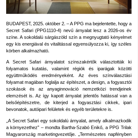
BUDAPEST, 2025. október 2.
– A PPG ma bejelentette, hogy a
Secret Safari (PPG1110-4) nevű árnyalat lesz a 2026-os év
színe. A sokoldalú sárgászöld szín a megnyugtató kényelmet
egy kis energiával és vitalitással egyensúlyozza ki, így széles
körben alkalmazható.
A Secret Safari árnyalatot színszakértők választották ki
folyamatos kutatás, valamint régiók és iparágak közötti
együttműködés eredményeként. Az éves színválasztási
folyamat magában foglalja az építészet, a design, a fogyasztói
szokások és az anyaginnováció nemzetközi trendjeinek
elemzését is. Az így kapott árnyalat jelentős hatással van a
belsőépítészetre, de kiterjed a fogyasztási cikkek, ipari
bevonatok, autóipari felületek és egyéb területekre is.
„
A Secret Safari egy sokoldalú árnyalat, amely alkalmazkodik
a környezethez” – mondta Bartha-Szabó Enikő, a PPG Trilak
Magyarország marketingvezetője. „Természetes napfényben