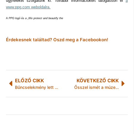
ügyfeleket szolgálunk ki. További információkért látogasson el
a
www.ppg.com weboldalra.
A
PPG logó
és
a „We protect and beautify the
Érdekesnek találtad? Oszd meg a Facebookon!
ELŐZŐ CIKK
KÖVETKEZŐ CIKK
Bűncselekmény lett az online mosószerbizniszből
Ősszel ismét a múzeumoké a főszerep Miskolcon – indul a Múzeumok Őszi Fesztiválja!