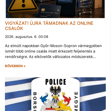
VIGYÁZAT! ÚJRA TÁMADNAK AZ ONLINE
CSALÓK
2026. augusztus. 6. 00:08
Az elmúlt napokban Győr-Moson-Sopron vármegyében
ismét több online csalás miatt érkezett feljelentés a
rendőrségre. Az elkövetők változatos módszerekk…
BŐVEBBEN »