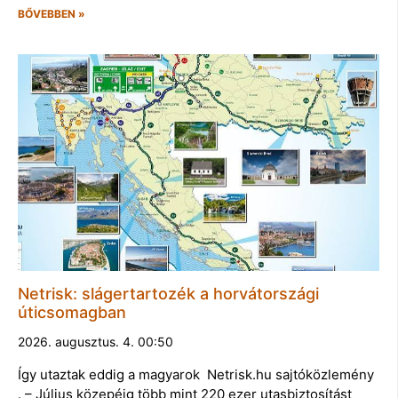
BŐVEBBEN »
Netrisk: slágertartozék a horvátországi
úticsomagban
2026. augusztus. 4. 00:50
Így utaztak eddig a magyarok Netrisk.hu sajtóközlemény
. – Július közepéig több mint 220 ezer utasbiztosítást