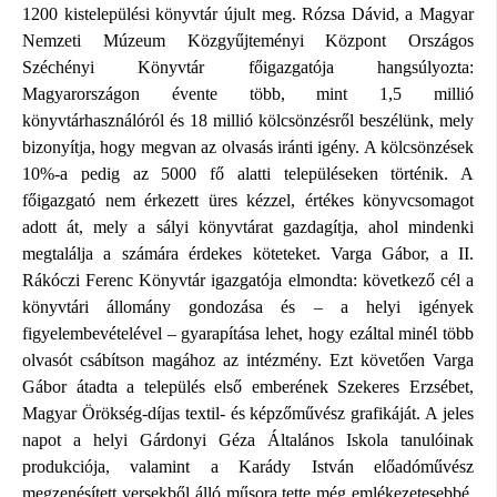
1200 kistelepülési könyvtár újult meg. Rózsa Dávid, a Magyar
Nemzeti Múzeum Közgyűjteményi Központ Országos
Széchényi Könyvtár főigazgatója hangsúlyozta:
Magyarországon évente több, mint 1,5 millió
könyvtárhasználóról és 18 millió kölcsönzésről beszélünk, mely
bizonyítja, hogy megvan az olvasás iránti igény. A kölcsönzések
10%-a pedig az 5000 fő alatti településeken történik. A
főigazgató nem érkezett üres kézzel, értékes könyvcsomagot
adott át, mely a sályi könyvtárat gazdagítja, ahol mindenki
megtalálja a számára érdekes köteteket. Varga Gábor, a II.
Rákóczi Ferenc Könyvtár igazgatója elmondta: következő cél a
könyvtári állomány gondozása és – a helyi igények
figyelembevételével – gyarapítása lehet, hogy ezáltal minél több
olvasót csábítson magához az intézmény. Ezt követően Varga
Gábor átadta a település első emberének Szekeres Erzsébet,
Magyar Örökség-díjas textil- és képzőművész grafikáját. A jeles
napot a helyi Gárdonyi Géza Általános Iskola tanulóinak
produkciója, valamint a Karády István előadóművész
megzenésített versekből álló műsora tette még emlékezetesebbé.