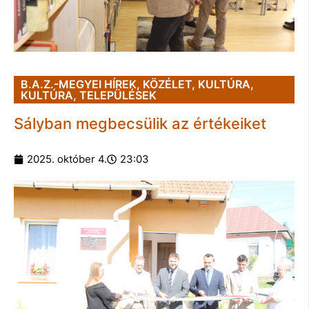
B.A.Z.-MEGYEI HÍREK
,
KÖZÉLET
,
KULTÚRA
,
KULTÚRA
,
TELEPÜLÉSEK
Sályban megbecsülik az értékeiket
2025. október 4.
23:03