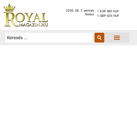
2026. 08. 7. péntek
1 EUR 365 HUF
Ibolya
1 GBP 425 HUF