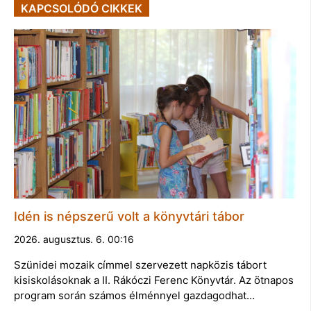
KAPCSOLÓDÓ CIKKEK
Idén is népszerű volt a könyvtári tábor
2026. augusztus. 6. 00:16
Szünidei mozaik címmel szervezett napközis tábort
kisiskolásoknak a II. Rákóczi Ferenc Könyvtár. Az ötnapos
program során számos élménnyel gazdagodhat…