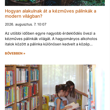
Hogyan alakulnak át a kézműves pálinkák a
modern világban?
2026. augusztus. 7. 10:07
Az utóbbi időben egyre nagyobb érdeklődés övezi a
kézműves pálinkák világát. A hagyományos alkoholos
italok között a pálinka különösen kedvelt a közép…
BŐVEBBEN »