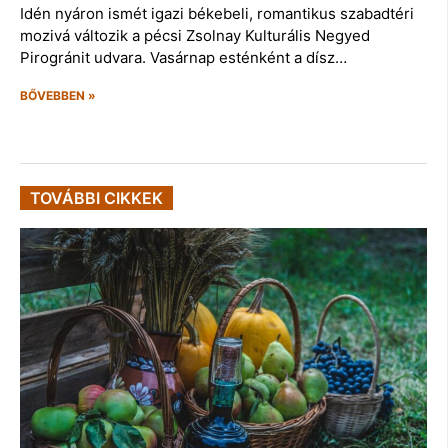
Idén nyáron ismét igazi békebeli, romantikus szabadtéri
mozivá változik a pécsi Zsolnay Kulturális Negyed
Pirogránit udvara. Vasárnap esténként a dísz…
BŐVEBBEN »
TOVÁBBI CIKKEK