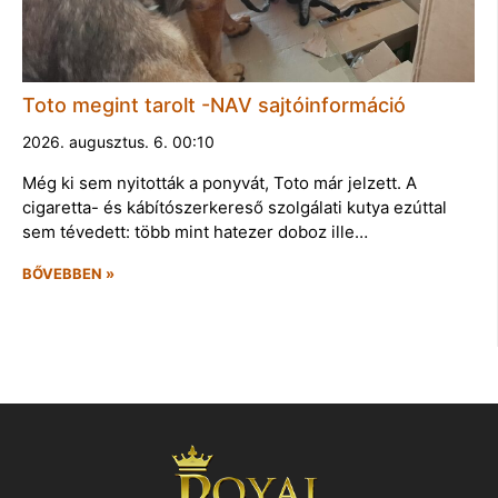
Toto megint tarolt -NAV sajtóinformáció
2026. augusztus. 6. 00:10
Még ki sem nyitották a ponyvát, Toto már jelzett. A
cigaretta- és kábítószerkereső szolgálati kutya ezúttal
sem tévedett: több mint hatezer doboz ille…
BŐVEBBEN »