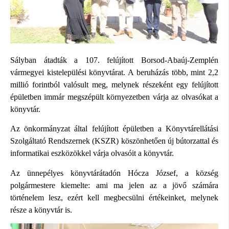
Sályban átadták a 107. felújított Borsod-Abaúj-Zemplén
vármegyei kistelepülési könyvtárat. A beruházás több, mint 2,2
millió forintból valósult meg, melynek részeként egy felújított
épületben immár megszépült környezetben várja az olvasókat a
könyvtár.
Az önkormányzat által felújított épületben a Könyvtárellátási
Szolgáltató Rendszernek (KSZR) köszönhetően új bútorzattal és
informatikai eszközökkel várja olvasóit a könyvtár.
Az ünnepélyes könyvtárátadón Hócza József, a község
polgármestere kiemelte: ami ma jelen az a jövő számára
történelem lesz, ezért kell megbecsülni értékeinket, melynek
része a könyvtár is.