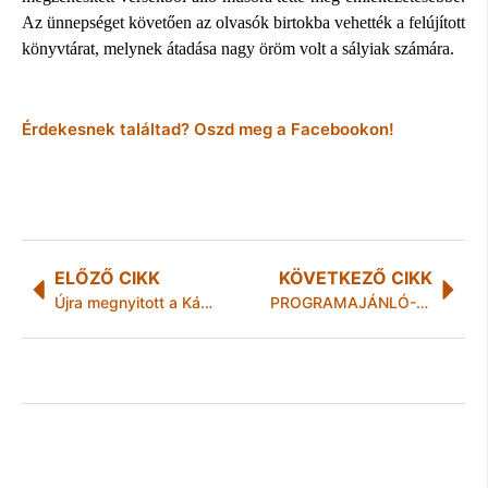
Az ünnepséget követően az olvasók birtokba vehették a felújított
könyvtárat, melynek átadása nagy öröm volt a sályiak számára.
Érdekesnek találtad? Oszd meg a Facebookon!
ELŐZŐ CIKK
KÖVETKEZŐ CIKK
Újra megnyitott a Kádár Étkezde!
PROGRAMAJÁNLÓ-PÉCS