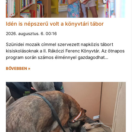
Idén is népszerű volt a könyvtári tábor
2026. augusztus. 6. 00:16
Szünidei mozaik címmel szervezett napközis tábort
kisiskolásoknak a II. Rákóczi Ferenc Könyvtár. Az ötnapos
program során számos élménnyel gazdagodhat…
BŐVEBBEN »