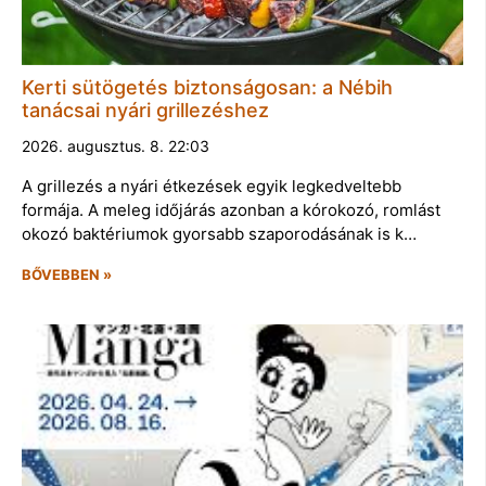
Kerti sütögetés biztonságosan: a Nébih
tanácsai nyári grillezéshez
2026. augusztus. 8. 22:03
A grillezés a nyári étkezések egyik legkedveltebb
formája. A meleg időjárás azonban a kórokozó, romlást
okozó baktériumok gyorsabb szaporodásának is k…
BŐVEBBEN »