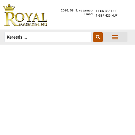
2026. 08. 9. vasárnap
1 EUR 365 HUF
Emőd
1 GBP 425 HUF