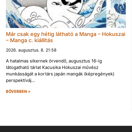
Már csak egy hétig látható a Manga – Hokuszai
– Manga c. kiállítás
2026. augusztus. 8. 21:58
A hatalmas sikernek örvendő, augusztus 16-ig
látogatható tárlat Kacusika Hokuszai művész
munkásságát a kortárs japán mangák (képregények)
perspektíváj…
BŐVEBBEN »