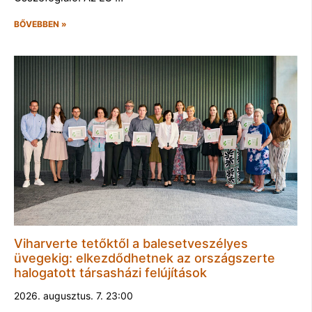
BŐVEBBEN »
Viharverte tetőktől a balesetveszélyes
üvegekig: elkezdődhetnek az országszerte
halogatott társasházi felújítások
2026. augusztus. 7. 23:00