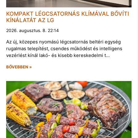
KOMPAKT LÉGCSATORNÁS KLÍMÁVAL BŐVÍTI
KÍNÁLATÁT AZ LG
2026. augusztus. 8. 22:14
Az új, közepes nyomású légcsatornás beltéri egység
rugalmas telepítést, csendes működést és intelligens
vezérlést kínál lakó- és kisebb kereskedelmi t…
BŐVEBBEN »