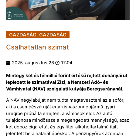
GAZDASÁG
,
GAZDASÁG
Csalhatatlan szimat
2025. augusztus 28.
17:04
Mintegy két és félmillió forint értékű rejtett dohányárut
leplezett le szimatával Zizi, a Nemzeti Adó- és
Vámhivatal (NAV) szolgálati kutyája Beregsuránynál.
A NAV négylábúját nem tudta megtéveszteni az a sofőr,
aki a csempészáruját egy kishaszongépjármű gyári
üregibe próbálta elrejteni a vámosok elől. Az autó
tulajdonosa mindössze a megengedett mennyiségű, azaz
két doboz cigarettát és egy liter alkoholtartalmú italt
jelentett be a határátlépéskor. A pénzügyőrök azonban