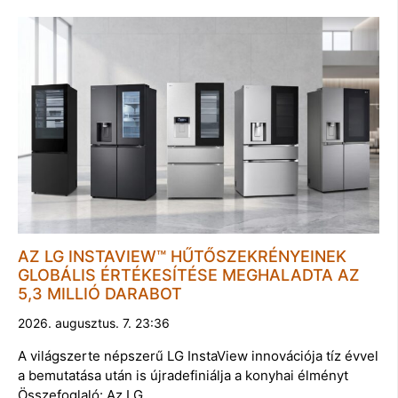
AZ LG INSTAVIEW™ HŰTŐSZEKRÉNYEINEK
GLOBÁLIS ÉRTÉKESÍTÉSE MEGHALADTA AZ
5,3 MILLIÓ DARABOT
2026. augusztus. 7. 23:36
A világszerte népszerű LG InstaView innovációja tíz évvel
a bemutatása után is újradefiniálja a konyhai élményt
Összefoglaló: Az LG …