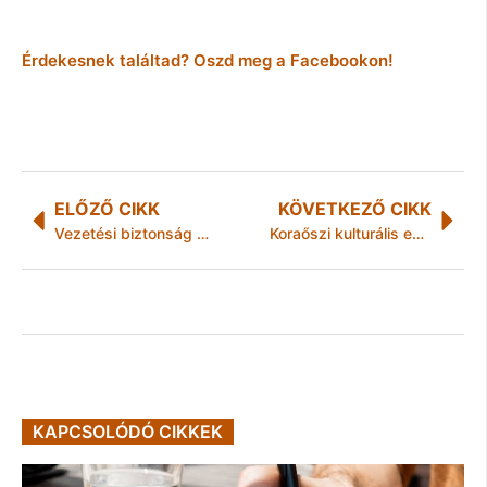
Érdekesnek találtad? Oszd meg a Facebookon!
ELŐZŐ CIKK
KÖVETKEZŐ CIKK
Vezetési biztonság és napszemüveg: mit mutatnak a legújabb kutatások?
Koraőszi kulturális események: hogyan öltözzünk fel?
KAPCSOLÓDÓ CIKKEK