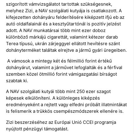
szigorított vámvizsgálatot tartottak szükségesnek,
melyhez Zizi, a NAV szolgálati kutyája is csatlakozott. A
kifejezetten dohányáru felderítésére kiképzett ifjú eb az
autó oldalfalainál és a kesztyűtartónál is pozitív jelzést
adott. A NAV munkatársai több mint ezer doboz
különböző márkájú cigarettát, valamint kétezer darab
Terea típusú, ukrán zárjeggyel ellátott hevítésre szánt
dohányterméket találtak elrejtve a jármű gyári üregeiben.
A vámosok a mintegy két és félmillió forint értékű
dohányárut, valamint a járművet lefoglalták és a férfival
szemben közel ötmillió forint vámigazgatási bírságot
szabtak ki.
A NAV szolgálati kutyái több mint 250 ezer szagot
képesek elkülöníteni. A különleges kiképzés
eredményeként a rejtett vagy elfedni próbált illatmintákat
is felismerik a trükkös csempészmódszerek ellenére is.
Zizi beszerzéséhez az Európai Unió CCEI programja
nyújtott pénzügyi támogatást.