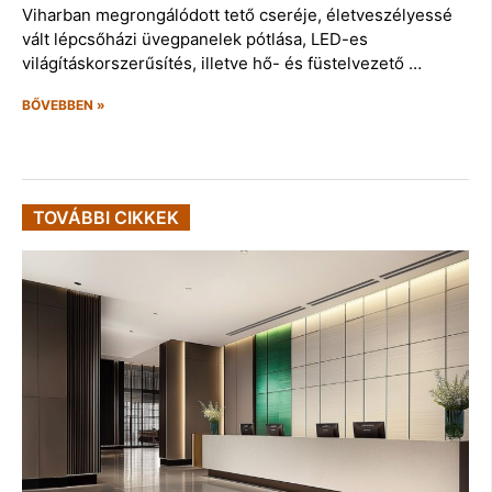
Viharban megrongálódott tető cseréje, életveszélyessé
vált lépcsőházi üvegpanelek pótlása, LED-es
világításkorszerűsítés, illetve hő- és füstelvezető …
BŐVEBBEN »
TOVÁBBI CIKKEK