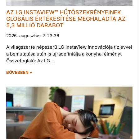
AZ LG INSTAVIEW™ HŰTŐSZEKRÉNYEINEK
GLOBÁLIS ÉRTÉKESÍTÉSE MEGHALADTA AZ
5,3 MILLIÓ DARABOT
2026. augusztus. 7. 23:36
A világszerte népszerű LG InstaView innovációja tíz évvel
a bemutatása után is újradefiniálja a konyhai élményt
Összefoglaló: Az LG …
BŐVEBBEN »