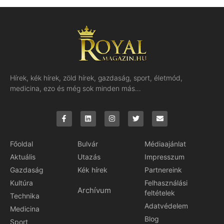
Hírek, kék hírek, zöld hírek, gazdaság, sport, életmód,
medicina, ezo és még sok minden más…
Főoldal
Bulvár
Médiaajánlat
Aktuális
Utazás
Impresszum
Gazdaság
Kék hírek
Partnereink
Kultúra
Felhasználási
Archívum
feltételek
Technika
Adatvédelem
Medicina
Blog
Sport