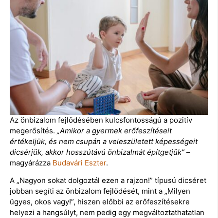
Az önbizalom fejlődésében kulcsfontosságú a pozitív
megerősítés.
„Amikor a gyermek erőfeszítéseit
értékeljük, és nem csupán a veleszületett képességeit
dicsérjük, akkor hosszútávú önbizalmát építgetjük”
–
magyárázza
Budavári Eszter
.
A „Nagyon sokat dolgoztál ezen a rajzon!” típusú dicséret
jobban segíti az önbizalom fejlődését, mint a „Milyen
ügyes, okos vagy!”, hiszen előbbi az erőfeszítésekre
helyezi a hangsúlyt, nem pedig egy megváltoztathatatlan