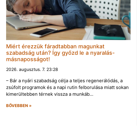
Miért érezzük fáradtabban magunkat
szabadság után? Így győzd le a nyaralás-
másnaposságot!
2026. augusztus. 7. 23:28
– Bár a nyári szabadság célja a teljes regenerálódás, a
zsúfolt programok és a napi rutin felborulása miatt sokan
kimerültebben térnek vissza a munkáb…
BŐVEBBEN »