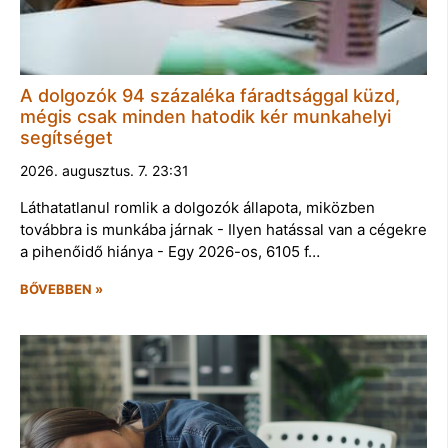
A dolgozók 94 százaléka fáradtsággal küzd,
mégis csak minden hatodik kér munkahelyi
segítséget
2026. augusztus. 7. 23:31
Láthatatlanul romlik a dolgozók állapota, miközben
továbbra is munkába járnak - Ilyen hatással van a cégekre
a pihenőidő hiánya - Egy 2026-os, 6105 f…
BŐVEBBEN »