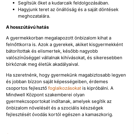
Segítsük őket a kudarcaik feldolgozásában.
Hagyjunk teret az önállóság és a saját döntések
meghozatalára.
A hosszútávú hatás
A gyermekkorban megalapozott önbizalom kihat a
felnőttkorra is. Azok a gyerekek, akiket kisgyermekként
bátorítottak és elismertek, később nagyobb
valószínűséggel vállalnak kihívásokat, és sikeresebben
birkóznak meg életük akadályaival.
Ha szeretnénk, hogy gyermekünk magabiztosabb legyen
és jobban bízzon saját képességeiben, érdemes
csoportos fejlesztő
foglalkozásokat
is kipróbálni. A
Mindwell Központ szakemberei olyan
gyermekcsoportokat indítanak, amelyek segítik az
önbizalom növelését és a szociális készségek
fejlesztését óvodás kortól egészen a kamaszkorig.