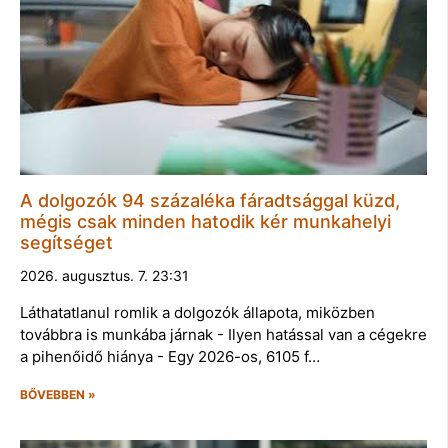
A dolgozók 94 százaléka fáradtsággal küzd,
mégis csak minden hatodik kér munkahelyi
segítséget
2026. augusztus. 7. 23:31
Láthatatlanul romlik a dolgozók állapota, miközben
továbbra is munkába járnak - Ilyen hatással van a cégekre
a pihenőidő hiánya - Egy 2026-os, 6105 f…
BŐVEBBEN »