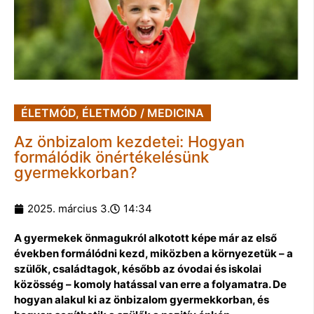
ÉLETMÓD
,
ÉLETMÓD / MEDICINA
Az önbizalom kezdetei: Hogyan
formálódik önértékelésünk
gyermekkorban?
2025. március 3.
14:34
A gyermekek önmagukról alkotott képe már az első
években formálódni kezd, miközben a környezetük – a
szülők, családtagok, később az óvodai és iskolai
közösség – komoly hatással van erre a folyamatra. De
hogyan alakul ki az önbizalom gyermekkorban, és