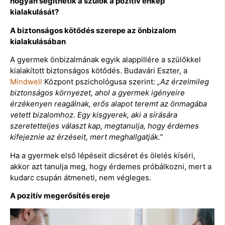
hogyan segíthetik a szülők a pozitív énkép
kialakulását?
A biztonságos kötődés szerepe az önbizalom
kialakulásában
A gyermek önbizalmának egyik alappillére a szülőkkel
kialakított biztonságos kötődés. Budavári Eszter, a
Mindwell
Központ pszichológusa szerint:
„Az érzelmileg
biztonságos környezet, ahol a gyermek igényeire
érzékenyen reagálnak, erős alapot teremt az önmagába
vetett bizalomhoz. Egy kisgyerek, aki a sírására
szeretetteljes választ kap, megtanulja, hogy érdemes
kifejeznie az érzéseit, mert meghallgatják.”
Ha a gyermek első lépéseit dicséret és ölelés kíséri,
akkor azt tanulja meg, hogy érdemes próbálkozni, mert a
kudarc csupán átmeneti, nem végleges.
A pozitív megerősítés ereje