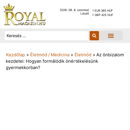
2026. 08. 8. szombat
1 EUR 365 HUF
László
1 GBP 425 HUF
Kezdőlap
»
Életmód / Medicina
»
Életmód
»
Az önbizalom
kezdetei: Hogyan formálódik önértékelésünk
gyermekkorban?