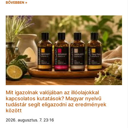
BŐVEBBEN »
Mit igazolnak valójában az illóolajokkal
kapcsolatos kutatások? Magyar nyelvű
tudástár segít eligazodni az eredmények
között
2026. augusztus. 7. 23:16