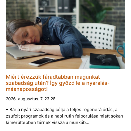
Miért érezzük fáradtabban magunkat
szabadság után? Így győzd le a nyaralás-
másnaposságot!
2026. augusztus. 7. 23:28
– Bár a nyári szabadság célja a teljes regenerálódás, a
zsúfolt programok és a napi rutin felborulása miatt sokan
kimerültebben térnek vissza a munkáb…