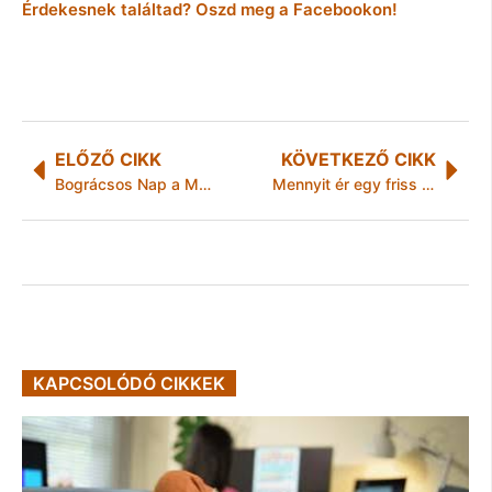
Érdekesnek találtad? Oszd meg a Facebookon!
ELŐZŐ CIKK
KÖVETKEZŐ CIKK
Bográcsos Nap a Mexikóvölgyben
Mennyit ér egy friss diploma? – Bruttó 700 ezer forintos kezdő fizetés már szinte alap
KAPCSOLÓDÓ CIKKEK