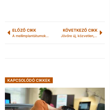
ELŐZŐ CIKK
KÖVETKEZŐ CIKK
A mellimplantátumok története
Jövőre új, közvetlen, expressz autóbuszjáratokat indít a MÁV-csoport Bajáról Budapestre
KAPCSOLÓDÓ CIKKEK