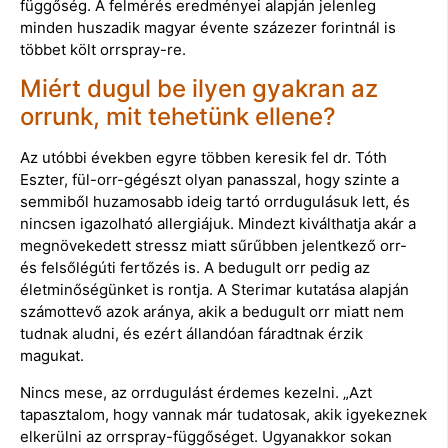
függőség. A felmérés eredményei alapján jelenleg
minden huszadik magyar évente százezer forintnál is
többet költ orrspray-re.
Miért dugul be ilyen gyakran az
orrunk, mit tehetünk ellene?
Az utóbbi években egyre többen keresik fel dr. Tóth
Eszter, fül-orr-gégészt olyan panasszal, hogy szinte a
semmiből huzamosabb ideig tartó orrdugulásuk lett, és
nincsen igazolható allergiájuk. Mindezt kiválthatja akár a
megnövekedett stressz miatt sűrűbben jelentkező orr-
és felsőlégúti fertőzés is. A bedugult orr pedig az
életminőségünket is rontja. A Sterimar kutatása alapján
számottevő azok aránya, akik a bedugult orr miatt nem
tudnak aludni, és ezért állandóan fáradtnak érzik
magukat.
Nincs mese, az orrdugulást érdemes kezelni. „Azt
tapasztalom, hogy vannak már tudatosak, akik igyekeznek
elkerülni az orrspray-függőséget. Ugyanakkor sokan