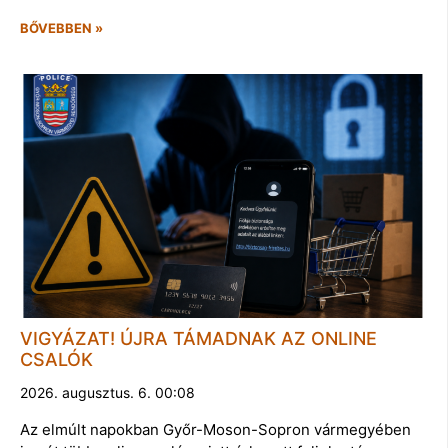
BŐVEBBEN »
VIGYÁZAT! ÚJRA TÁMADNAK AZ ONLINE
CSALÓK
2026. augusztus. 6. 00:08
Az elmúlt napokban Győr-Moson-Sopron vármegyében