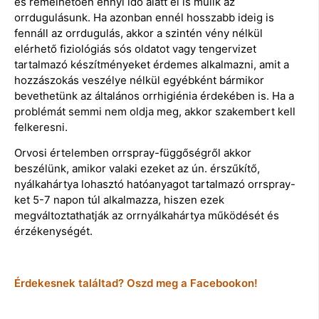
és remélhetően ennyi idő alatt el is múlik az
orrdugulásunk. Ha azonban ennél hosszabb ideig is
fennáll az orrdugulás, akkor a szintén vény nélkül
elérhető fiziológiás sós oldatot vagy tengervizet
tartalmazó készítményeket érdemes alkalmazni, amit a
hozzászokás veszélye nélkül egyébként bármikor
bevethetünk az általános orrhigiénia érdekében is. Ha a
problémát semmi nem oldja meg, akkor szakembert kell
felkeresni.
Orvosi értelemben orrspray-függőségről akkor
beszélünk, amikor valaki ezeket az ún. érszűkítő,
nyálkahártya lohasztó hatóanyagot tartalmazó orrspray-
ket 5-7 napon túl alkalmazza, hiszen ezek
megváltoztathatják az orrnyálkahártya működését és
érzékenységét.
Érdekesnek találtad? Oszd meg a Facebookon!