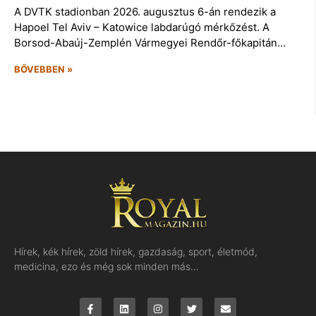
A DVTK stadionban 2026. augusztus 6-án rendezik a
Hapoel Tel Aviv – Katowice labdarúgó mérkőzést. A
Borsod-Abaúj-Zemplén Vármegyei Rendőr-főkapitán…
BŐVEBBEN »
Hírek, kék hírek, zöld hírek, gazdaság, sport, életmód,
medicina, ezo és még sok minden más…