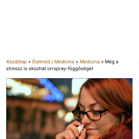
Kezdőlap
»
Életmód / Medicina
»
Medicina
»
Még a
stressz is okozhat orrspray-függőséget