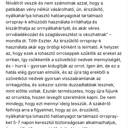
félvállról veszik és nem számolnak azzal, hogy a
patikában vény nélkül vásárolható, ún. érszűkítő,
nyálkahártya lohasztó hatóanyagokat tartalmazó
orrspray-k elhúzódó használata irritálhatja és
kiszáríthatja az orrnyálkahártyát, és akár véres
orrváladékozást és szaglásvesztést is okozhatnak” –
mondta dr. Tóth Eszter. Az érszűkítő orrspray-k
használata akár egy ördögi körként is leírható. A helyzet
az, hogy ezek a lohasztó orrcseppek szűkítik az ereket az
orrban, így csökkentik a szövetközi nedvek mennyiségét,
és – hurrá – gyorsan kidugítják az orrot. Igen ám, de ez a
hatás elég gyorsan elmúlik, és az újra tág erekből a
szövetközi nedvek gyorsan visszaáramlanak az
orrkagylóba, és sokszor szinte duzzadtabbak lesznek,
mint előtte voltak. Ezután természetes, hogy újra fújunk
az orrunkba, hiszen levegőt szeretnénk kapni. De nem
mindegy, hogy ezt mennyi ideig tesszük. A szakértő
felhívja arra a figyelmet, hogy az ún. érszűkítő,
nyálkahártya lohasztó hatóanyagot tartalmazó orrspray-
ket 5-7 napon keresztül biztonságosan alkalmazhatjuk,