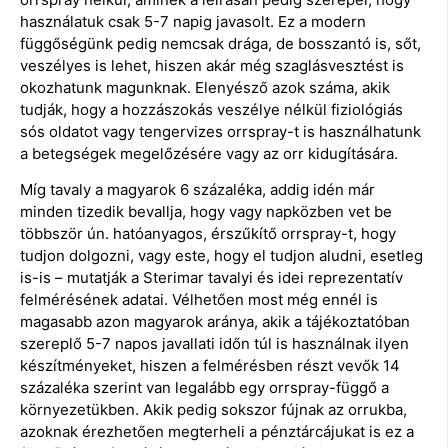
használatuk csak 5-7 napig javasolt. Ez a modern
függőségünk pedig nemcsak drága, de bosszantó is, sőt,
veszélyes is lehet, hiszen akár még szaglásvesztést is
okozhatunk magunknak. Elenyésző azok száma, akik
tudják, hogy a hozzászokás veszélye nélkül fiziológiás
sós oldatot vagy tengervizes orrspray-t is használhatunk
a betegségek megelőzésére vagy az orr kidugítására.
Míg tavaly a magyarok 6 százaléka, addig idén már
minden tizedik bevallja, hogy vagy napközben vet be
többször ún. hatóanyagos, érszűkítő orrspray-t, hogy
tudjon dolgozni, vagy este, hogy el tudjon aludni, esetleg
is-is – mutatják a Sterimar tavalyi és idei reprezentatív
felmérésének adatai. Vélhetően most még ennél is
magasabb azon magyarok aránya, akik a tájékoztatóban
szereplő 5-7 napos javallati időn túl is használnak ilyen
készítményeket, hiszen a felmérésben részt vevők 14
százaléka szerint van legalább egy orrspray-függő a
környezetükben. Akik pedig sokszor fújnak az orrukba,
azoknak érezhetően megterheli a pénztárcájukat is ez a