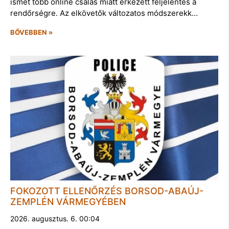
ismét több online csalás miatt érkezett feljelentés a
rendőrségre. Az elkövetők változatos módszerekk…
BŐVEBBEN »
FOKOZOTT ELLENŐRZÉS BORSOD-ABAÚJ-
ZEMPLÉN VÁRMEGYÉBEN
2026. augusztus. 6. 00:04