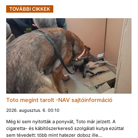
TOVÁBBI CIKKEK
Toto megint tarolt -NAV sajtóinformáció
2026. augusztus. 6. 00:10
Még ki sem nyitották a ponyvát, Toto már jelzett. A
cigaretta- és kábítószerkereső szolgálati kutya ezúttal
sem tévedett: több mint hatezer doboz ille…