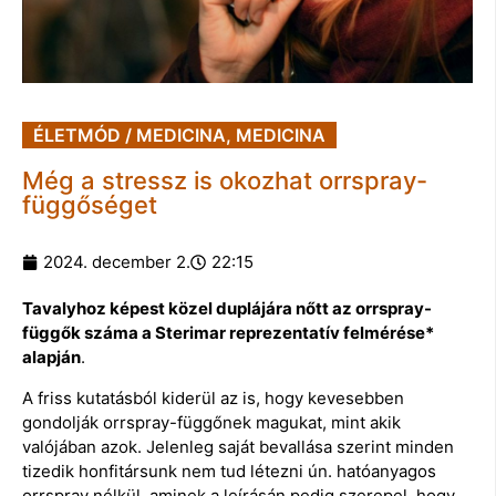
ÉLETMÓD / MEDICINA
,
MEDICINA
Még a stressz is okozhat orrspray-
függőséget
2024. december 2.
22:15
Tavalyhoz képest közel duplájára nőtt az orrspray-
függők száma a Sterimar reprezentatív felmérése*
alapján
.
A friss kutatásból kiderül az is, hogy kevesebben
gondolják orrspray-függőnek magukat, mint akik
valójában azok. Jelenleg saját bevallása szerint minden
tizedik honfitársunk nem tud létezni ún. hatóanyagos
orrspray nélkül, aminek a leírásán pedig szerepel, hogy