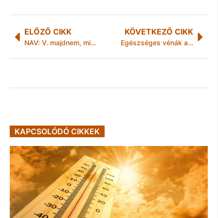
ELŐZŐ CIKK
KÖVETKEZŐ CIKK
NAV: V. majdnem, mint Valentino
Egészséges vénák a terhesség idején is – szakértői tippek a kismamáknak
KAPCSOLÓDÓ CIKKEK