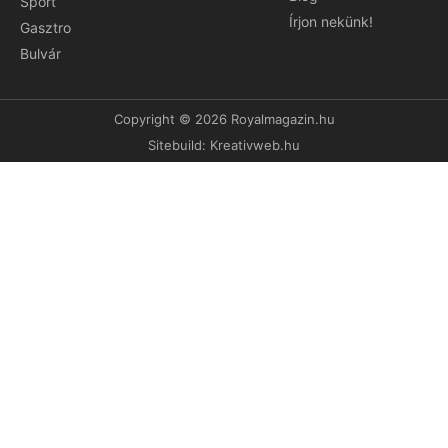
Sport
Írjon nekünk!
Gasztro
Bulvár
Copyright © 2026 Royalmagazin.hu
Sitebuild:
Kreativweb.hu