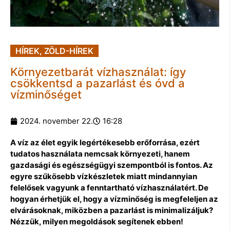
HÍREK
,
ZÖLD-HÍREK
Környezetbarát vízhasználat: így
csökkentsd a pazarlást és óvd a
vízminőséget
2024. november 22.
16:28
A víz az élet egyik legértékesebb erőforrása, ezért
tudatos használata nemcsak környezeti, hanem
gazdasági és egészségügyi szempontból is fontos. Az
egyre szűkösebb vízkészletek miatt mindannyian
felelősek vagyunk a fenntartható vízhasználatért. De
hogyan érhetjük el, hogy a vízminőség is megfeleljen az
elvárásoknak, miközben a pazarlást is minimalizáljuk?
Nézzük, milyen megoldások segítenek ebben!