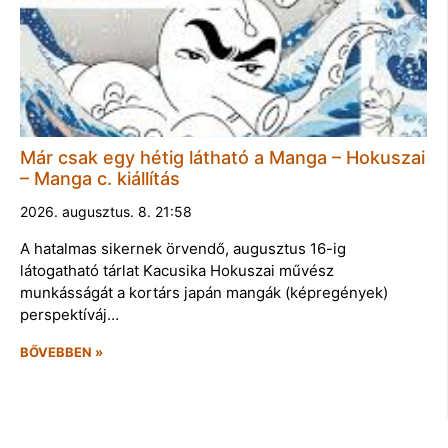
Már csak egy hétig látható a Manga – Hokuszai
– Manga c. kiállítás
2026. augusztus. 8. 21:58
A hatalmas sikernek örvendő, augusztus 16-ig
látogatható tárlat Kacusika Hokuszai művész
munkásságát a kortárs japán mangák (képregények)
perspektíváj…
BŐVEBBEN »