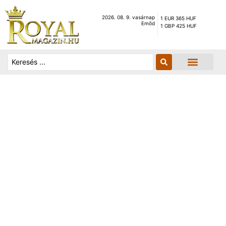
2026. 08. 9. vasárnap
1 EUR 365 HUF
Emőd
1 GBP 425 HUF