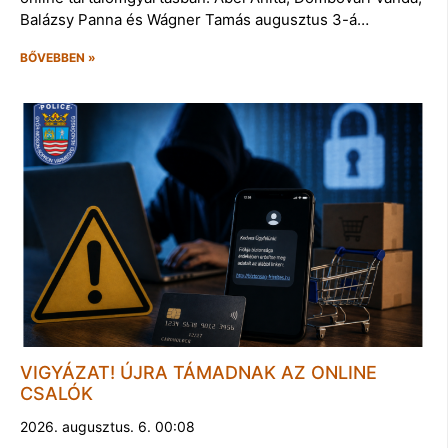
Balázsy Panna és Wágner Tamás augusztus 3-á…
BŐVEBBEN »
VIGYÁZAT! ÚJRA TÁMADNAK AZ ONLINE
CSALÓK
2026. augusztus. 6. 00:08