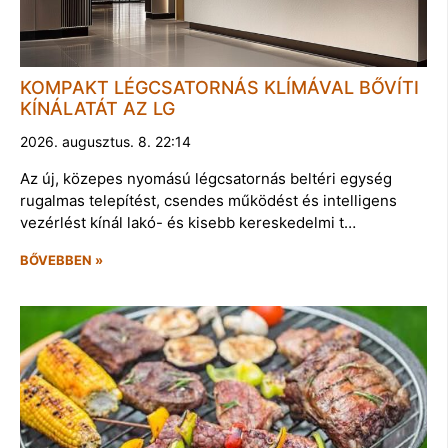
KOMPAKT LÉGCSATORNÁS KLÍMÁVAL BŐVÍTI
KÍNÁLATÁT AZ LG
2026. augusztus. 8. 22:14
Az új, közepes nyomású légcsatornás beltéri egység
rugalmas telepítést, csendes működést és intelligens
vezérlést kínál lakó- és kisebb kereskedelmi t…
BŐVEBBEN »