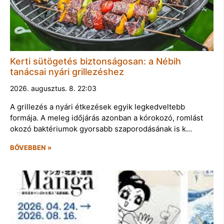
Kerti sütögetés biztonságosan: a Nébih
tanácsai nyári grillezéshez
2026. augusztus. 8. 22:03
A grillezés a nyári étkezések egyik legkedveltebb
formája. A meleg időjárás azonban a kórokozó, romlást
okozó baktériumok gyorsabb szaporodásának is k…
BŐVEBBEN »