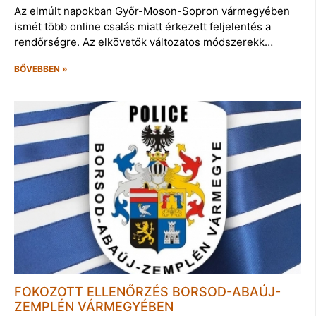
Az elmúlt napokban Győr-Moson-Sopron vármegyében
ismét több online csalás miatt érkezett feljelentés a
rendőrségre. Az elkövetők változatos módszerekk…
BŐVEBBEN »
FOKOZOTT ELLENŐRZÉS BORSOD-ABAÚJ-
ZEMPLÉN VÁRMEGYÉBEN