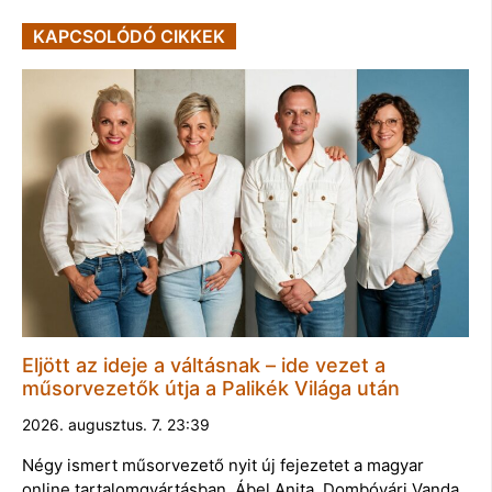
KAPCSOLÓDÓ CIKKEK
Eljött az ideje a váltásnak – ide vezet a
műsorvezetők útja a Palikék Világa után
2026. augusztus. 7. 23:39
Négy ismert műsorvezető nyit új fejezetet a magyar
online tartalomgyártásban. Ábel Anita, Dombóvári Vanda,