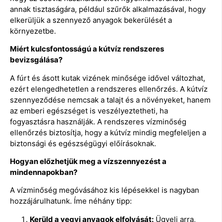
annak tisztaságára, például szűrők alkalmazásával, hogy
elkerüljük a szennyező anyagok bekerülését a
környezetbe.
Miért kulcsfontosságú a kútvíz rendszeres
bevizsgálása?
A fúrt és ásott kutak vizének minősége idővel változhat,
ezért elengedhetetlen a rendszeres ellenőrzés. A kútvíz
szennyeződése nemcsak a talajt és a növényeket, hanem
az emberi egészséget is veszélyeztetheti, ha
fogyasztásra használják. A rendszeres vízminőség
ellenőrzés biztosítja, hogy a kútvíz mindig megfeleljen a
biztonsági és egészségügyi előírásoknak.
Hogyan előzhetjük meg a vízszennyezést a
mindennapokban?
A vízminőség megóvásához kis lépésekkel is nagyban
hozzájárulhatunk. Íme néhány tipp:
Kerüld a vegyi anyagok elfolyását:
Ügyelj arra,