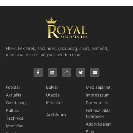
Hírek, kék hírek, zöld hírek, gazdaság, sport, életmód,
medicina, ezo és még sok minden más…
Főoldal
Bulvár
Médiaajánlat
Aktuális
Utazás
Impresszum
Gazdaság
Kék hírek
Partnereink
Kultúra
Felhasználási
Archívum
feltételek
Technika
Adatvédelem
Medicina
Blog