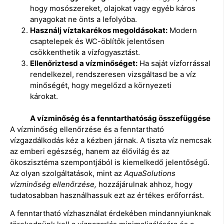
hogy mosószereket, olajokat vagy egyéb káros
anyagokat ne önts a lefolyóba.
Használj víztakarékos megoldásokat:
Modern
csaptelepek és WC-öblítők jelentősen
csökkenthetik a vízfogyasztást.
Ellenőriztesd a vízminőséget:
Ha saját vízforrással
rendelkezel, rendszeresen vizsgáltasd be a víz
minőségét, hogy megelőzd a környezeti
károkat.
A vízminőség és a fenntarthatóság összefüggése
A vízminőség ellenőrzése és a fenntartható
vízgazdálkodás kéz a kézben járnak. A tiszta víz nemcsak
az emberi egészség, hanem az élővilág és az
ökoszisztéma szempontjából is kiemelkedő jelentőségű.
Az olyan szolgáltatások, mint az
AquaSolutions
vízminőség ellenőrzése,
hozzájárulnak ahhoz, hogy
tudatosabban használhassuk ezt az értékes erőforrást.
A fenntartható vízhasználat érdekében mindannyiunknak