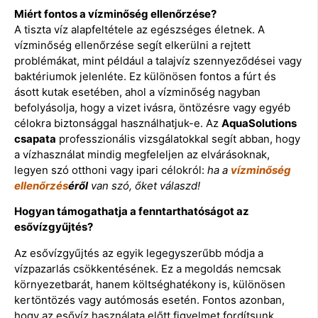
Miért fontos a vízminőség ellenőrzése?
A tiszta víz alapfeltétele az egészséges életnek. A
vízminőség ellenőrzése segít elkerülni a rejtett
problémákat, mint például a talajvíz szennyeződései vagy
baktériumok jelenléte. Ez különösen fontos a fúrt és
ásott kutak esetében, ahol a vízminőség nagyban
befolyásolja, hogy a vizet ivásra, öntözésre vagy egyéb
célokra biztonsággal használhatjuk-e. Az
AquaSolutions
csapata
professzionális vizsgálatokkal segít abban, hogy
a vízhasználat mindig megfeleljen az elvárásoknak,
legyen szó otthoni vagy ipari célokról:
ha a
vízminőség
ellenőrzés
éről
van szó, őket válaszd!
Hogyan támogathatja a fenntarthatóságot az
esővízgyűjtés?
Az esővízgyűjtés az egyik legegyszerűbb módja a
vízpazarlás csökkentésének. Ez a megoldás nemcsak
környezetbarát, hanem költséghatékony is, különösen
kertöntözés vagy autómosás esetén. Fontos azonban,
hogy az esővíz használata előtt figyelmet fordítsunk