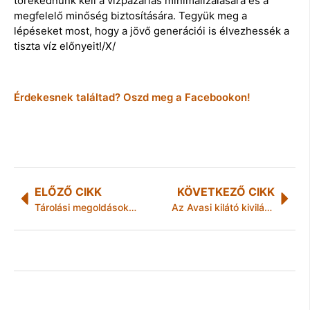
törekednünk kell a vízpazarlás minimalizálására és a
megfelelő minőség biztosítására. Tegyük meg a
lépéseket most, hogy a jövő generációi is élvezhessék a
tiszta víz előnyeit!/X/
Érdekesnek találtad? Oszd meg a Facebookon!
ELŐZŐ CIKK
KÖVETKEZŐ CIKK
Tárolási megoldások – fiókrendszerek modern kivitelben
Az Avasi kilátó kivilágításával ünnepel a MiReHu