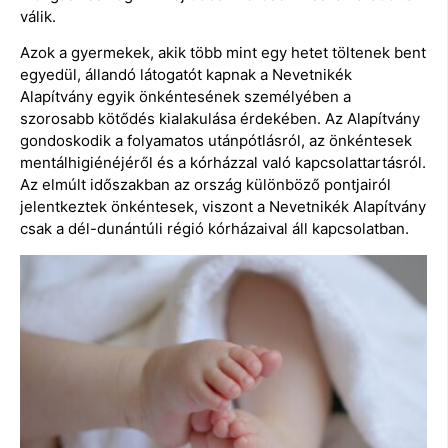
válik.
Azok a gyermekek, akik több mint egy hetet töltenek bent
egyedül, állandó látogatót kapnak a Nevetnikék
Alapítvány egyik önkéntesének személyében a
szorosabb kötődés kialakulása érdekében. Az Alapítvány
gondoskodik a folyamatos utánpótlásról, az önkéntesek
mentálhigiénéjéről és a kórházzal való kapcsolattartásról.
Az elmúlt időszakban az ország különböző pontjairól
jelentkeztek önkéntesek, viszont a Nevetnikék Alapítvány
csak a dél-dunántúli régió kórházaival áll kapcsolatban.