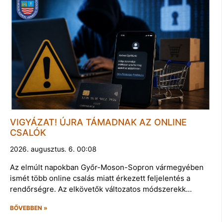
VIGYÁZAT! ÚJRA TÁMADNAK AZ ONLINE
CSALÓK
2026. augusztus. 6. 00:08
Az elmúlt napokban Győr-Moson-Sopron vármegyében
ismét több online csalás miatt érkezett feljelentés a
rendőrségre. Az elkövetők változatos módszerekk…
BŐVEBBEN »