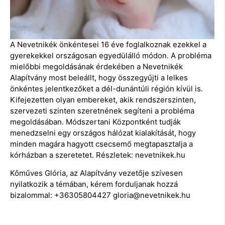
A Nevetnikék önkéntesei 16 éve foglalkoznak ezekkel a
gyerekekkel országosan egyedülálló módon. A probléma
mielőbbi megoldásának érdekében a Nevetnikék
Alapítvány most beleállt, hogy összegyűjti a lelkes
önkéntes jelentkezőket a dél-dunántúli régión kívül is.
Kifejezetten olyan embereket, akik rendszerszinten,
szervezeti szinten szeretnének segíteni a probléma
megoldásában. Módszertani Központként tudják
menedzselni egy országos hálózat kialakítását, hogy
minden magára hagyott csecsemő megtapasztalja a
kórházban a szeretetet. Részletek: nevetnikek.hu
Kőműves Glória, az Alapítvány vezetője szívesen
nyilatkozik a témában, kérem forduljanak hozzá
bizalommal: +36305804427 gloria@nevetnikek.hu