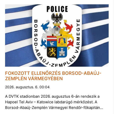
FOKOZOTT ELLENŐRZÉS BORSOD-ABAÚJ-
ZEMPLÉN VÁRMEGYÉBEN
2026. augusztus. 6. 00:04
A DVTK stadionban 2026. augusztus 6-án rendezik a
Hapoel Tel Aviv – Katowice labdarúgó mérkőzést. A
Borsod-Abaúj-Zemplén Vármegyei Rendőr-főkapitán…