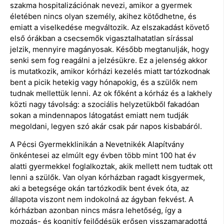
szakma hospitalizációnak nevezi, amikor a gyermek
életében nincs olyan személy, akihez kötődhetne, és
emiatt a viselkedése megváltozik. Az elszakadást követő
első órákban a csecsemők vigasztalhatatlan sírással
jelzik, mennyire magányosak. Később megtanulják, hogy
senki sem fog reagálni a jelzésükre. Ez a jelenség akkor
is mutatkozik, amikor kórházi kezelés miatt tartózkodnak
bent a picik hetekig vagy hónapokig, és a szülők nem
tudnak mellettük lenni. Az ok főként a kórház és a lakhely
közti nagy távolság: a szociális helyzetükből fakadóan
sokan a mindennapos látogatást emiatt nem tudják
megoldani, legyen szó akár csak pár napos kisbabáról.
A Pécsi Gyermekklinikán a Nevetnikék Alapítvány
önkéntesei az elmúlt egy évben több mint 100 hat év
alatti gyermekkel foglalkoztak, akik mellett nem tudtak ott
lenni a szülők. Van olyan kórházban ragadt kisgyermek,
aki a betegsége okán tartózkodik bent évek óta, az
állapota viszont nem indokolná az ágyban fekvést. A
kórházban azonban nincs másra lehetőség, így a
mozgás- és kognitív fejlődésük erősen visszamaradottá