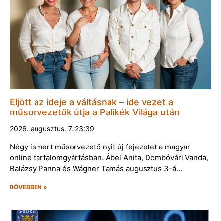
Eljött az ideje a váltásnak – ide vezet a
műsorvezetők útja a Palikék Világa után
2026. augusztus. 7. 23:39
Négy ismert műsorvezető nyit új fejezetet a magyar
online tartalomgyártásban. Ábel Anita, Dombóvári Vanda,
Balázsy Panna és Wágner Tamás augusztus 3-á…
BŐVEBBEN »