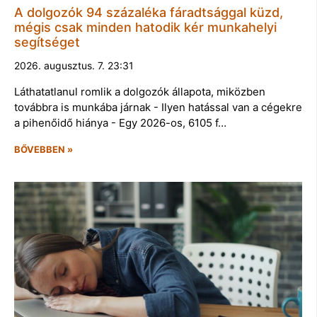
A dolgozók 94 százaléka fáradtsággal küzd,
mégis csak minden hatodik kér munkahelyi
segítséget
2026. augusztus. 7. 23:31
Láthatatlanul romlik a dolgozók állapota, miközben
továbbra is munkába járnak - Ilyen hatással van a cégekre
a pihenőidő hiánya - Egy 2026-os, 6105 f…
BŐVEBBEN »