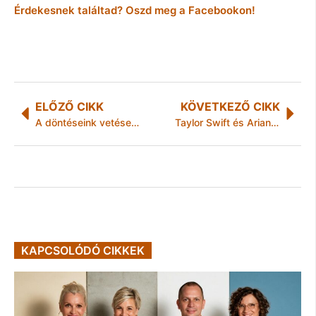
Érdekesnek találtad? Oszd meg a Facebookon!
ELŐZŐ CIKK
KÖVETKEZŐ CIKK
A döntéseink vetése az élet aratásának alapja
Taylor Swift és Ariana Grande küzd meg egymással az űrhajósszoborért
KAPCSOLÓDÓ CIKKEK