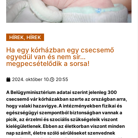
HÍREK
,
HÍREK
Ha egy kórházban egy csecsemő
egyedül van és nem sír…
megpecsételődik a sorsa!
2024. október 10.
20:55
A Belügyminisztérium adatai szerint jelenleg 300
csecsemő vár kórházakban szerte az országban arra,
hogy valaki hazavigye. A intézményekben fizikai és
egészségügyi szempontból biztonságban vannak a
picik, az érzelmi és szociális szükségeleik viszont
kielégületlenek. Ebben az életkorban viszont minden
nap számít, életre szóló sérüléseket szenvednek