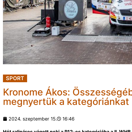
SPORT
Kronome Ákos: Összességébe
megnyertük a kategóriánkat
2024. szeptember 15.
16:46
Hét ralipáros vágott neki a P12-es kategóriába a II. WH