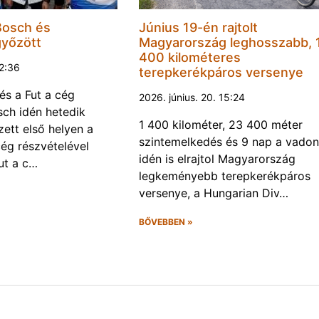
Bosch és
Június 19-én rajtolt
győzött
Magyarország leghosszabb, 
400 kilométeres
22:36
terepkerékpáros versenye
és a Fut a cég
2026. június. 20. 15:24
ch idén hetedik
1 400 kilométer, 23 400 méter
ett első helyen a
szintemelkedés és 9 nap a vadon
ég részvételével
idén is elrajtol Magyarország
ut a c…
legkeményebb terepkerékpáros
versenye, a Hungarian Div…
BŐVEBBEN »