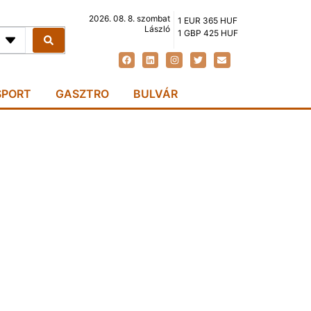
2026. 08. 8. szombat
1 EUR 365 HUF
László
1 GBP 425 HUF
SPORT
GASZTRO
BULVÁR