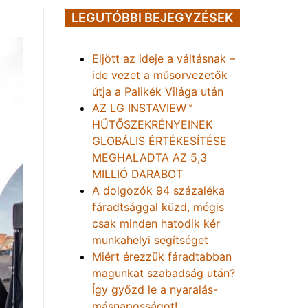
LEGUTÓBBI BEJEGYZÉSEK
Eljött az ideje a váltásnak –
ide vezet a műsorvezetők
útja a Palikék Világa után
AZ LG INSTAVIEW™
HŰTŐSZEKRÉNYEINEK
GLOBÁLIS ÉRTÉKESÍTÉSE
MEGHALADTA AZ 5,3
MILLIÓ DARABOT
A dolgozók 94 százaléka
fáradtsággal küzd, mégis
csak minden hatodik kér
munkahelyi segítséget
Miért érezzük fáradtabban
magunkat szabadság után?
Így győzd le a nyaralás-
másnaposságot!