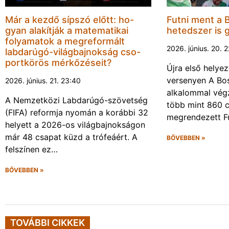
Már a kezdő sípszó előtt: ho-
Futni ment a 
gyan alakítják a matematikai
hetedszer is 
folyamatok a megreformált
2026. június. 20. 
labdarúgó-világbajnokság cso-
portkörös mérkőzéseit?
Újra első helyez
versenyen A Bos
2026. június. 21. 23:40
alkalommal végz
A Nemzetközi Labdarúgó-szövetség
több mint 860 c
(FIFA) reformja nyomán a korábbi 32
megrendezett F
helyett a 2026-os világbajnokságon
már 48 csapat küzd a trófeáért. A
BŐVEBBEN »
felszínen ez…
BŐVEBBEN »
TOVÁBBI CIKKEK