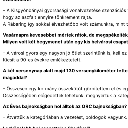
– A Kisgyónbányai gyorsasági vonalvezetése szenzációs vo
hogy az aszfalt ennyire tönkrement rajta.
A Rábaring így sokkal élvezhetőbb volt számunkra, mint t
Vasárnapra kevesebbet mértek rátok, de megspékelték 
Milyen volt két hegymenet után egy kis belvárosi csapa
– A városi gyors egy nagyon jó ötlet szerintünk is, kell ez
Kicsit a 90-es évekre emlékeztetett.
A két versenynap alatt majd 130 versenykilométer tette
magaddal?
– Összesen egy kormány összekötőt görbítettem el és egy
Összességében elégedettek lehetünk, megnyertük a kate
Az Éves bajnokságban hol álltok az ORC bajnokságban?
– Átvettük a kategóriában a vezetést, boldogok vagyunk.