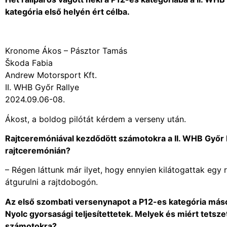
kategória első helyén ért célba.
Kronome Ákos – Pásztor Tamás
Škoda Fabia
Andrew Motorsport Kft.
II. WHB Győr Rallye
2024.09.06-08.
Ákost, a boldog pilótát kérdem a verseny után.
Rajtceremóniával kezdődött számotokra a II. WHB Győr Ral
rajtceremónián?
– Régen láttunk már ilyet, hogy ennyien kilátogattak egy 
átgurulni a rajtdobogón.
Az első szombati versenynapot a P12-es kategória máso
Nyolc gyorsasági teljesítettetek. Melyek és miért tetsz
számotokra?