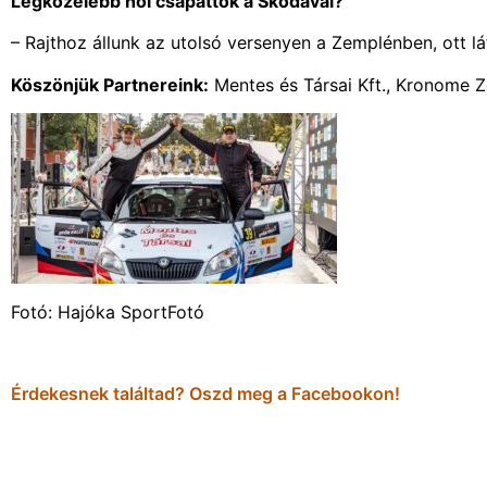
Legközelebb hol csapattok a Skodával?
– Rajthoz állunk az utolsó versenyen a Zemplénben, ott lá
Köszönjük Partnereink:
Mentes és Társai Kft., Kronome Zo
Fotó: Hajóka SportFotó
Érdekesnek találtad? Oszd meg a Facebookon!