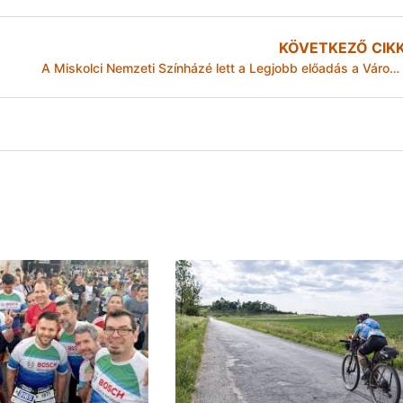
KÖVETKEZŐ CIK
A Miskolci Nemzeti Színházé lett a Legjobb előadás a Városmajori Színházi Szemlén