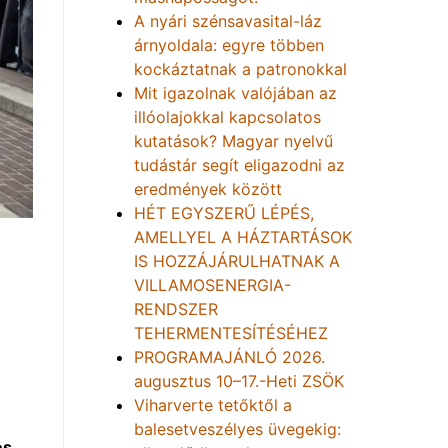
A nyári szénsavasital-láz
árnyoldala: egyre többen
kockáztatnak a patronokkal
Mit igazolnak valójában az
illóolajokkal kapcsolatos
kutatások? Magyar nyelvű
tudástár segít eligazodni az
eredmények között
HÉT EGYSZERŰ LÉPÉS,
AMELLYEL A HÁZTARTÁSOK
IS HOZZÁJÁRULHATNAK A
VILLAMOSENERGIA-
RENDSZER
TEHERMENTESÍTÉSÉHEZ
PROGRAMAJÁNLÓ 2026.
augusztus 10–17.-Heti ZSÖK
Viharverte tetőktől a
balesetveszélyes üvegekig:
es