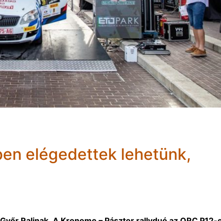
n elégedettek lehetünk,
B Győr Ralinak. A Kronome – Pásztor rallyduó az ORC P12-