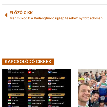
ELŐZŐ CIKK
Már működik a Barlangfürdő újjáépítéséhez nyitott adomány-bankszámlaszám
KAPCSOLÓDÓ CIKKEK