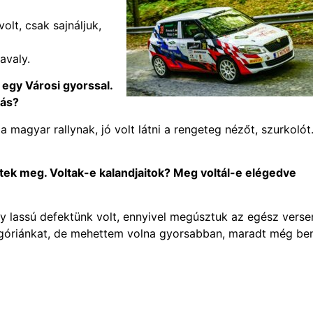
lt, csak sajnáljuk,
avaly.
egy Városi gyorssal.
tás?
 a magyar rallynak, jó volt látni a rengeteg nézőt, szurkolót
tek meg. Voltak-e kalandjaitok? Meg voltál-e elégedve
 lassú defektünk volt, ennyivel megúsztuk az egész verse
góriánkat, de mehettem volna gyorsabban, maradt még be