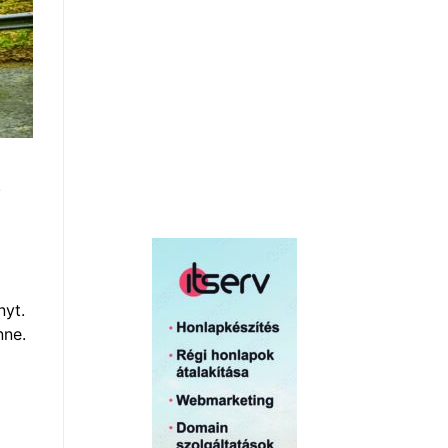
.
nyt.
nne.