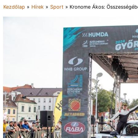
Kezdőlap
»
Hírek
»
Sport
»
Kronome Ákos: Összességébe