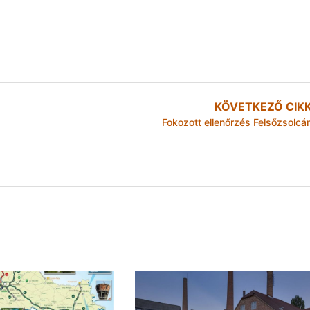
KÖVETKEZŐ CIK
Fokozott ellenőrzés Felsőzsolcá