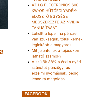
AZ LG ELECTRONICS 600
KW-OS HŰTŐFOLYADÉK-
ELOSZTÓ EGYSÉGE
MEGSZEREZTE AZ NVIDIA
TANÚSÍTÁSÁT
Lehullt a lepel: ha pénzre
van szükségük, tőlük kérnek
leginkább a magyarok
 a
Mit jelentenek a tojásokon
látható számok?
A szülők 88%-a érzi a nyári
szünetet pénzügyi és
érzelmi nyomásnak, pedig
lenne rá megoldás
FACEBOOK