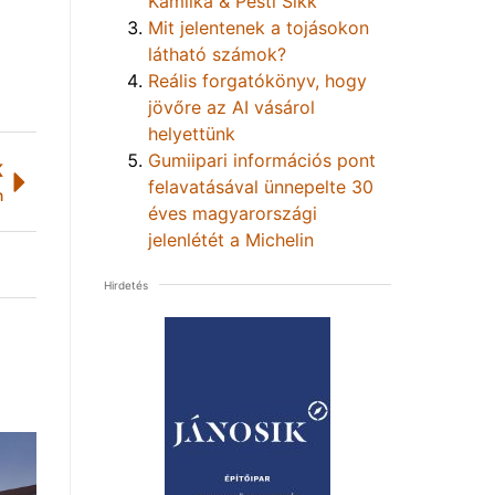
Kamilka & Pesti Sikk
Mit jelentenek a tojásokon
látható számok?
Reális forgatókönyv, hogy
jövőre az AI vásárol
helyettünk
Gumiipari információs pont
K
felavatásával ünnepelte 30
n
éves magyarországi
jelenlétét a Michelin
Hirdetés