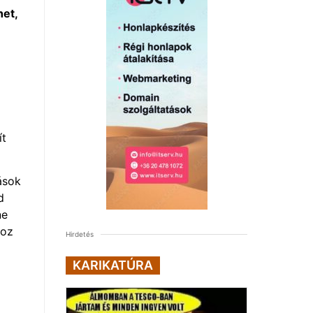
het,
ít
ások
d
ne
hoz
Hirdetés
KARIKATÚRA