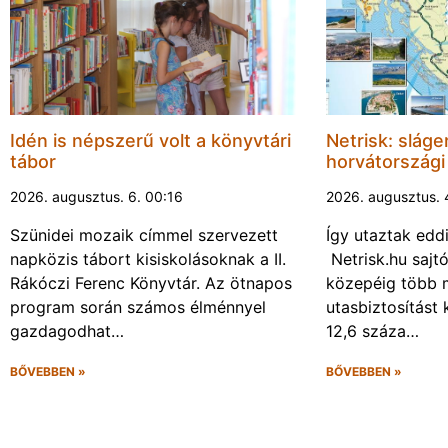
Idén is népszerű volt a könyvtári
Netrisk: sláge
tábor
horvátország
2026. augusztus. 6. 00:16
2026. augusztus. 
Szünidei mozaik címmel szervezett
Így utaztak ed
napközis tábort kisiskolásoknak a II.
Netrisk.hu sajt
Rákóczi Ferenc Könyvtár. Az ötnapos
közepéig több 
program során számos élménnyel
utasbiztosítást 
gazdagodhat…
12,6 száza…
BŐVEBBEN »
BŐVEBBEN »