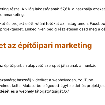
ting része. A világ lakosságának 57,6%-a használja ezeket
alommarketing.
ket és projekt előtti-utáni fotókat az Instagramon, Facebo
projektjeidet, LinkedIn-en pedig részletesen oszd meg a c
et az építőipari marketing
z építőiparban alapvető szerepet játszanak a munkád
 számára; használj videókat a webhelyeden, YouTube-
elmet kelts. Mutasd be elégedett ügyfeleidet és projektjeid
dését és a webhely látogatottságát./X/