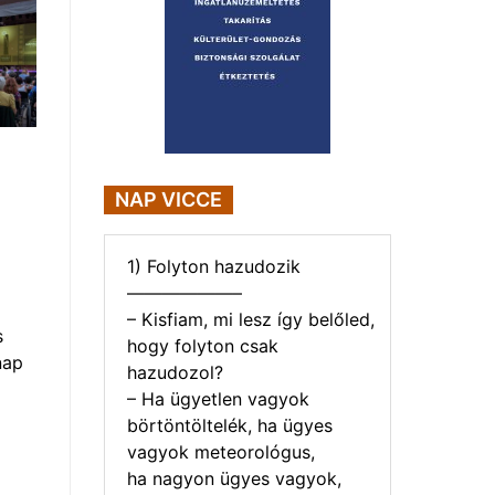
NAP VICCE
1) Folyton hazudozik
——————–
– Kisfiam, mi lesz így belőled,
s
hogy folyton csak
nap
hazudozol?
– Ha ügyetlen vagyok
börtöntöltelék, ha ügyes
vagyok meteorológus,
ha nagyon ügyes vagyok,