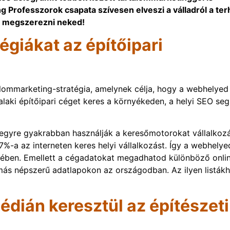
g Professzorok csapata szívesen elveszi a válladról a ter
et megszerezni neked!
égiákat az építőipari
alommarketing-stratégia, amelynek célja, hogy a webhelyed
alaki építőipari céget keres a környékeden, a helyi SEO seg
k egyre gyakrabban használják a keresőmotorokat vállalkoz
 97%-a az interneten keres helyi vállalkozást. Így a webhelye
sében. Emellett a cégadatokat megadhatod különböző onli
ás népszerű adatlapokon az országodban. Az ilyen listák
dián keresztül az építészeti