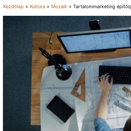
Kezdőlap
»
Kultúra
»
Mozaik
»
Tartalommarketing építői