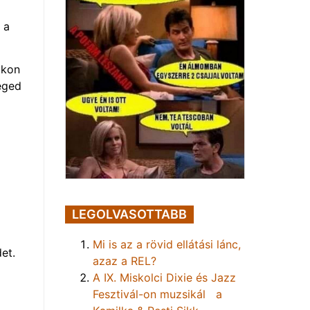
 a
okon
éged
LEGOLVASOTTABB
Mi is az a rövid ellátási lánc,
et.
azaz a REL?
A IX. Miskolci Dixie és Jazz
Fesztivál-on muzsikál a