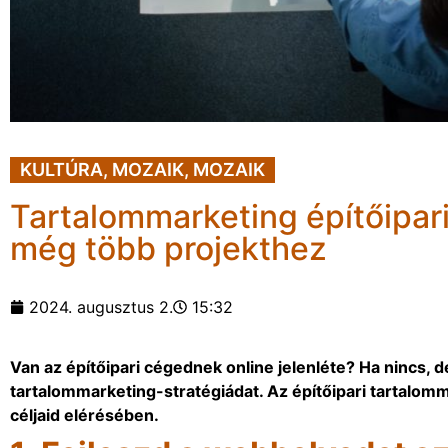
KULTÚRA
,
MOZAIK
,
MOZAIK
Tartalommarketing építőipar
még több projekthez
2024. augusztus 2.
15:32
Van az építőipari cégednek online jelenléte? Ha nincs,
tartalommarketing-stratégiádat. Az építőipari tartalomm
céljaid elérésében.