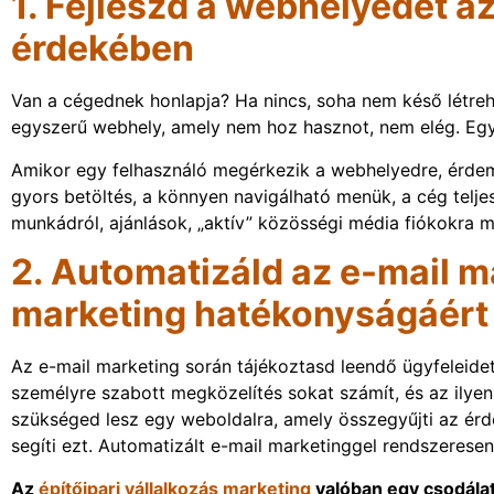
1. Fejleszd a webhelyedet az
érdekében
Van a cégednek honlapja? Ha nincs, soha nem késő létreh
egyszerű webhely, amely nem hoz hasznot, nem elég. Egy
Amikor egy felhasználó megérkezik a webhelyedre, érdem
gyors betöltés, a könnyen navigálható menük, a cég telje
munkádról, ajánlások, „aktív” közösségi média fiókokra 
2. Automatizáld az e-mail m
marketing hatékonyságáért
Az e-mail marketing során tájékoztasd leendő ügyfeleide
személyre szabott megközelítés sokat számít, és az ilye
szükséged lesz egy weboldalra, amely összegyűjti az érde
segíti ezt. Automatizált e-mail marketinggel rendszerese
Az
építőipari vállalkozás marketing
valóban egy csodálat