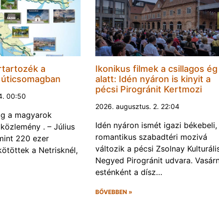
rtartozék a
Ikonikus filmek a csillagos ég
i úticsomagban
alatt: Idén nyáron is kinyit a
pécsi Pirogránit Kertmozi
4. 00:50
2026. augusztus. 2. 22:04
dig a magyarok
Idén nyáron ismét igazi békebeli,
óközlemény . – Július
romantikus szabadtéri mozivá
mint 220 ezer
változik a pécsi Zsolnay Kulturáli
kötöttek a Netrisknél,
Negyed Pirogránit udvara. Vasár
esténként a dísz…
BŐVEBBEN »