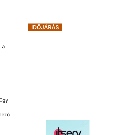
IDŐJÁRÁS
a a
 Egy
 mező