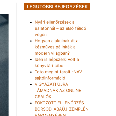
LEGUTÓBBI BEJEGYZÉSEK
Nyári ellenőrzések a
Balatonnál – az első félidő
végén
Hogyan alakulnak át a
kézműves pálinkák a
modern világban?
Idén is népszerű volt a
könyvtári tábor
Toto megint tarolt -NAV
sajtóinformáció
VIGYÁZAT! ÚJRA
TÁMADNAK AZ ONLINE
CSALÓK
FOKOZOTT ELLENŐRZÉS
BORSOD-ABAÚJ-ZEMPLÉN
VÁRMEGYÉBEN