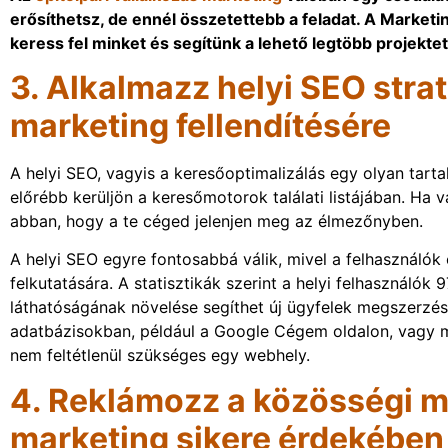
erősíthetsz, de ennél összetettebb a feladat. A Marketin
keress fel minket és segítünk a lehető legtöbb projekt
3. Alkalmazz helyi SEO strat
marketing fellendítésére
A helyi SEO, vagyis a keresőoptimalizálás egy olyan tart
előrébb kerüljön a keresőmotorok találati listájában. Ha v
abban, hogy a te céged jelenjen meg az élmezőnyben.
A helyi SEO egyre fontosabbá válik, mivel a felhasználó
felkutatására. A statisztikák szerint a helyi felhasználók
láthatóságának növelése segíthet új ügyfelek megszerzé
adatbázisokban, például a Google Cégem oldalon, vagy m
nem feltétlenül szükséges egy webhely.
4. Reklámozz a közösségi mé
marketing sikere érdekében