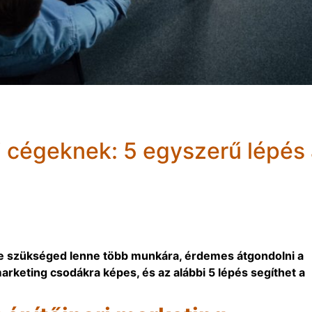
i cégeknek: 5 egyszerű lépés
 de szükséged lenne több munkára, érdemes átgondolni a
arketing csodákra képes, és az alábbi 5 lépés segíthet a