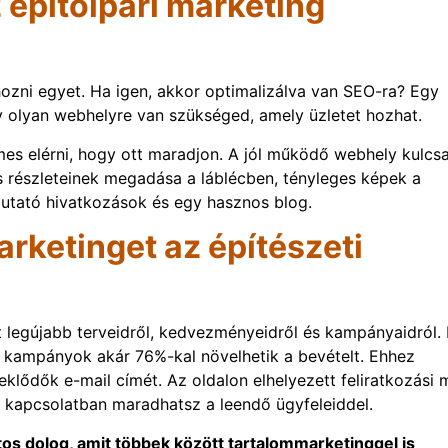
 építőipari marketing
ozni egyet. Ha igen, akkor optimalizálva van SEO-ra? Egy
 olyan webhelyre van szükséged, amely üzletet hozhat.
es elérni, hogy ott maradjon. A jól működő webhely kulcs
s részleteinek megadása a láblécben, tényleges képek a
mutató hivatkozások és egy hasznos blog.
arketinget az építészeti
t legújabb terveidről, kedvezményeidről és kampányaidról.
n kampányok akár 76%-kal növelhetik a bevételt. Ehhez
klődők e-mail címét. Az oldalon elhelyezett feliratkozási
n kapcsolatban maradhatsz a leendő ügyfeleiddel.
os dolog, amit többek között tartalommarketinggel is