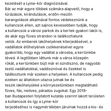
kezelését a Lyme-kór diagnózisával.
Bár az már egyre többek számára alapvető, hogy a
túrázások, kirándulások, erdőn-mezőn
barangolások alkalmával fontos védekeznünk a
kullancsok ellen, azt sajnos kevesebben tudják, hogy
a kullancsok a városi parkok és a kertek gyakori lakói is,
de akár egy füves strandon is találkozhatunk
velük. Az emberek lakóhelyének kiterjedésével, a
vadállatok élőhelyének csökkenésével egyre
gyakoribb, hogy egy vadállat a városba, a kertünkbe
téved. A legtöbben láttunk már a város közepén
rókát, a kertünkben bújt már el sündisznó, de nagyobb
testű vadállatokkal, vaddisznóval és őzekkel is
találkoztunk már ezeken a helyeken. A kullancsok pedig
ezeken az állatokon utazva jutnak be és
teszik lakóhelyükké a környezetünkben megtalálható
füves, fás, nedves, páradús zugokat. Egy 2018-
ban Budapesten folytatott kutatás szerint lakott területen
a kullancsok és így a Lyme-kór
terjedéséhez is nagymértékben járulnak hozzá a kis- és