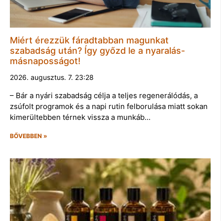
Miért érezzük fáradtabban magunkat
szabadság után? Így győzd le a nyaralás-
másnaposságot!
2026. augusztus. 7. 23:28
– Bár a nyári szabadság célja a teljes regenerálódás, a
zsúfolt programok és a napi rutin felborulása miatt sokan
kimerültebben térnek vissza a munkáb…
BŐVEBBEN »