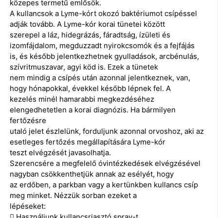
közepes termetű emlősök.
A kullancsok a Lyme-kórt okozó baktériumot csípéssel
adják tovább. A Lyme-kór korai tünetei között
szerepel a láz, hidegrázás, fáradtság, ízületi és
izomfájdalom, megduzzadt nyirokcsomók és a fejfájás
is, és később jelentkezhetnek gyulladások, arcbénulás,
szívritmuszavar, agyi köd is. Ezek a tünetek
nem mindig a csípés után azonnal jelentkeznek, van,
hogy hónapokkal, évekkel később lépnek fel. A
kezelés minél hamarabbi megkezdéséhez
elengedhetetlen a korai diagnózis. Ha bármilyen
fertőzésre
utaló jelet észlelünk, forduljunk azonnal orvoshoz, aki az
esetleges fertőzés megállapítására Lyme-kór
teszt elvégzését javasolhatja.
Szerencsére a megfelelő óvintézkedések elvégzésével
nagyban csökkenthetjük annak az esélyét, hogy
az erdőben, a parkban vagy a kertünkben kullancs csíp
meg minket. Nézzük sorban ezeket a
lépéseket:
 Használjunk kullancsriasztó spray-t.