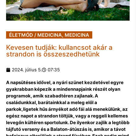
ÉLETMÓD / MEDICINA
,
MEDICINA
Kevesen tudják: kullancsot akár a
strandon is összeszedhetünk
2024. július 5.
07:35
A napsütéses idővel, a nyári szünet kezdetével egyre
gyakrabban képezik a mindennapjaink részét olyan
programok, amik szabadtéren zajlanak. A
családunkkal, barátainkkal a meleg elől a
parkok,ligetek hűs árnyékot adó fái alá menekülünk, az
egész napot a strandon töltjük, vagy a reggeli kellemes
levegőn kültéren sportolunk. De ilyenkor zajlik a legtöbb
tájfutó verseny és a Balaton-átúszás is, amikor a távot
befejezve elterülünk a strand füvében. Ezek pedig mind