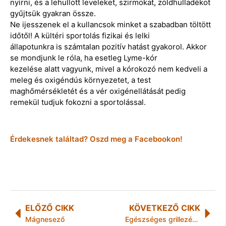
nyírni, és a lehullott leveleket, szirmokat, zöldhulladékot
gyűjtsük gyakran össze.
Ne ijesszenek el a kullancsok minket a szabadban töltött
időtől! A kültéri sportolás fizikai és lelki
állapotunkra is számtalan pozitív hatást gyakorol. Akkor
se mondjunk le róla, ha esetleg Lyme-kór
kezelése alatt vagyunk, mivel a kórokozó nem kedveli a
meleg és oxigéndús környezetet, a test
maghőmérsékletét és a vér oxigénellátását pedig
remekül tudjuk fokozni a sportolással.
Érdekesnek találtad? Oszd meg a Facebookon!
ELŐZŐ CIKK
KÖVETKEZŐ CIKK
Mágnesező
Egészséges grillezés: Hogyan csökkenthetjük a rákkeltő anyagok képződését?