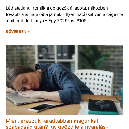
Láthatatlanul romlik a dolgozók állapota, miközben
továbbra is munkába járnak - Ilyen hatással van a cégekre
a pihenőidő hiánya - Egy 2026-os, 6105 f…
BŐVEBBEN »
Miért érezzük fáradtabban magunkat
szabadság után? Így győzd le a nyaralás-