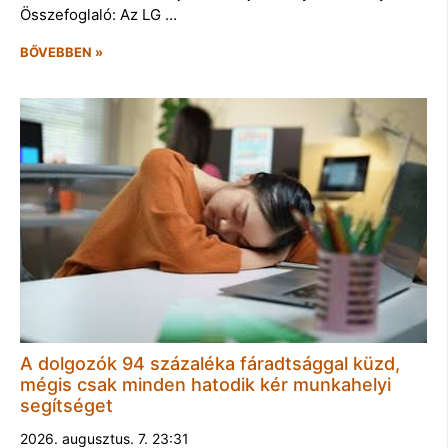
Összefoglaló: Az LG …
BŐVEBBEN »
A dolgozók 94 százaléka fáradtsággal küzd,
mégis csak minden hatodik kér munkahelyi
segítséget
2026. augusztus. 7. 23:31