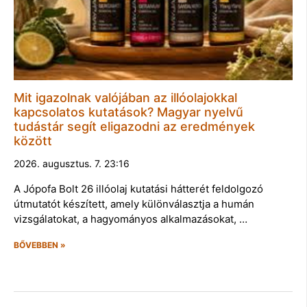
Mit igazolnak valójában az illóolajokkal
kapcsolatos kutatások? Magyar nyelvű
tudástár segít eligazodni az eredmények
között
2026. augusztus. 7. 23:16
A Jópofa Bolt 26 illóolaj kutatási hátterét feldolgozó
útmutatót készített, amely különválasztja a humán
vizsgálatokat, a hagyományos alkalmazásokat, …
BŐVEBBEN »