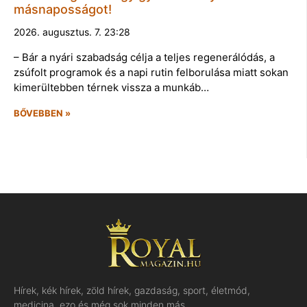
másnaposságot!
2026. augusztus. 7. 23:28
– Bár a nyári szabadság célja a teljes regenerálódás, a
zsúfolt programok és a napi rutin felborulása miatt sokan
kimerültebben térnek vissza a munkáb…
BŐVEBBEN »
Hírek, kék hírek, zöld hírek, gazdaság, sport, életmód,
medicina, ezo és még sok minden más…