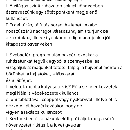
 A világos színű ruházaton sokkal könnyebben
észreveszünk egy sötét pontként megjelenő
kullancsot.
 Erdei túrán, tájfutás során, ha lehet, inkább
hosszúszárú nadrágot válasszunk, amit tűrjünk be
a zokninkba, illetve ilyenkor mindig maradjunk a jól
kitaposott ösvényeken.
 Szabadtéri program után hazaérkezéskor a
ruházatunkat tegyük egyből a szennyesbe, és
vizsgáljuk át magunkat tetőtől talpig: a hajvonal mentén a
bőrünket, a hajlatokat, a lábszárat
és a lábfejet.
 Veletek ment a kutyusotok is? Róla se feledkezzetek
meg! Nála is védekezzetek kullancs
elleni tablettával, cseppel vagy nyakörvvel, illetve őt is
nézzétek át hazaérkezéskor, hogy ne
vigyen a lakásba kullancsot.
 Kertünkben és a házunk előtt próbáljuk meg a sűrű
növényzetet ritkítani, a füvet gyakran