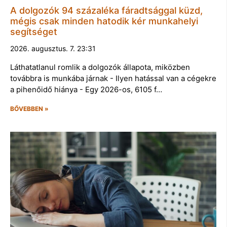
A dolgozók 94 százaléka fáradtsággal küzd,
mégis csak minden hatodik kér munkahelyi
segítséget
2026. augusztus. 7. 23:31
Láthatatlanul romlik a dolgozók állapota, miközben
továbbra is munkába járnak - Ilyen hatással van a cégekre
a pihenőidő hiánya - Egy 2026-os, 6105 f…
BŐVEBBEN »