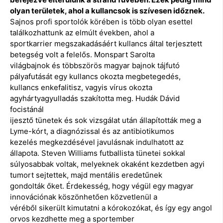
olyan területek, ahol a kullancsok is szívesen időznek.
Sajnos profi sportolók körében is több olyan esettel
találkozhattunk az elmúlt években, ahol a
sportkarrier megszakadásáért kullancs által terjesztett
betegség volt a felelős. Monspart Sarolta
világbajnok és többszörös magyar bajnok tájfutó
pályafutását egy kullancs okozta megbetegedés,
kullancs enkefalitisz, vagyis vírus okozta
agyhártyagyulladás szakította meg. Hudák Dávid
focistánál
ijesztő tünetek és sok vizsgálat után állapították meg a
Lyme-kórt, a diagnózissal és az antibiotikumos
kezelés megkezdésével javulásnak indulhatott az
állapota. Steven Williams futballista tünetei sokkal
súlyosabbak voltak, melyeknek okaként kezdetben agyi
tumort sejtettek, majd mentális eredetűnek
gondolták őket. Érdekesség, hogy végül egy magyar
innovációnak köszönhetően közvetlenül a
véréből sikerült kimutatni a kórokozókat, és így egy angol
orvos kezdhette meg a sportember