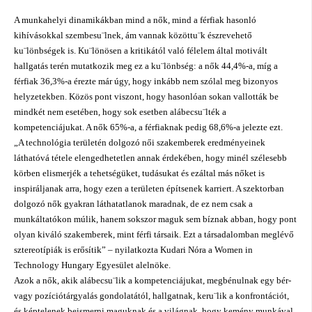
A munkahelyi dinamikákban mind a nők, mind a férfiak hasonló
kihívásokkal szembesu¨lnek, ám vannak közöttu¨k észrevehető
ku¨lönbségek is. Ku¨lönösen a kritikától való félelem által motivált
hallgatás terén mutatkozik meg ez a ku¨lönbség: a nők 44,4%-a, míg a
férfiak 36,3%-a érezte már úgy, hogy inkább nem szólal meg bizonyos
helyzetekben. Közös pont viszont, hogy hasonlóan sokan vallották be
mindkét nem esetében, hogy sok esetben alábecsu¨lték a
kompetenciájukat. A nők 65%-a, a férfiaknak pedig 68,6%-a jelezte ezt.
„A technológia területén dolgozó női szakemberek eredményeinek
láthatóvá tétele elengedhetetlen annak érdekében, hogy minél szélesebb
körben elismerjék a tehetségüket, tudásukat és ezáltal más nőket is
inspiráljanak arra, hogy ezen a területen építsenek karriert. A szektorban
dolgozó nők gyakran láthatatlanok maradnak, de ez nem csak a
munkáltatókon múlik, hanem sokszor maguk sem bíznak abban, hogy pont
olyan kiváló szakemberek, mint férfi társaik. Ezt a társadalomban meglévő
sztereotípiák is erősítik” – nyilatkozta Kudari Nóra a Women in
Technology Hungary Egyesület alelnöke.
Azok a nők, akik alábecsu¨lik a kompetenciájukat, megbénulnak egy bér-
vagy pozíciótárgyalás gondolatától, hallgatnak, keru¨lik a konfrontációt,
és képtelenek beismerni maguknak és a világnak, hogy kemény munkával