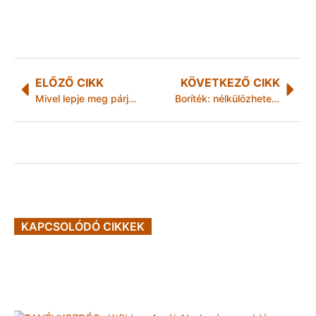
ELŐZŐ CIKK
KÖVETKEZŐ CIKK
Mivel lepje meg párját?
Boríték: nélkülözhetetlen a mindennapokban
KAPCSOLÓDÓ CIKKEK