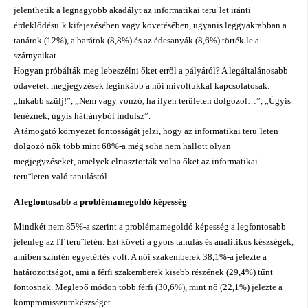
jelenthetik a legnagyobb akadályt az informatikai teru¨let iránti
érdeklődésu¨k kifejezésében vagy követésében, ugyanis leggyakrabban a
tanárok (12%), a barátok (8,8%) és az édesanyák (8,6%) törték le a
szárnyaikat.
Hogyan próbálták meg lebeszélni őket erről a pályáról? A legáltalánosabb
odavetett megjegyzések leginkább a női mivoltukkal kapcsolatosak:
„Inkább szülj!”, „Nem vagy vonzó, ha ilyen területen dolgozol…”, „Úgyis
lenéznek, úgyis hátrányból indulsz”.
A támogató környezet fontosságát jelzi, hogy az informatikai teru¨leten
dolgozó nők több mint 68%-a még soha nem hallott olyan
megjegyzéseket, amelyek elriasztották volna őket az informatikai
teru¨leten való tanulástól.
A legfontosabb a problémamegoldó képesség
Mindkét nem 85%-a szerint a problémamegoldó képesség a legfontosabb
jelenleg az IT teru¨letén. Ezt követi a gyors tanulás és analitikus készségek,
amiben szintén egyetértés volt. A női szakemberek 38,1%-a jelezte a
határozottságot, ami a férfi szakemberek kisebb részének (29,4%) tűnt
fontosnak. Meglepő módon több férfi (30,6%), mint nő (22,1%) jelezte a
kompromisszumkészséget.