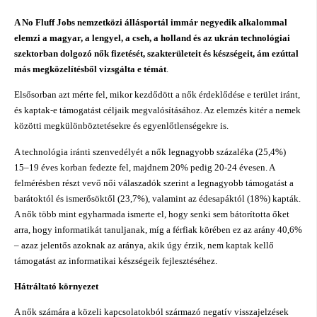
A No Fluff Jobs nemzetközi állásportál immár negyedik alkalommal
elemzi a magyar, a lengyel, a cseh, a holland és az ukrán technológiai
szektorban dolgozó nők fizetését, szakterületeit és készségeit, ám ezúttal
más megközelítésből vizsgálta e témát
.
Elsősorban azt mérte fel, mikor kezdődött a nők érdeklődése e terület iránt,
és kaptak-e támogatást céljaik megvalósításához. Az elemzés kitér a nemek
közötti megkülönböztetésekre és egyenlőtlenségekre is.
A technológia iránti szenvedélyét a nők legnagyobb százaléka (25,4%)
15–19 éves korban fedezte fel, majdnem 20% pedig 20-24 évesen. A
felmérésben részt vevő női válaszadók szerint a legnagyobb támogatást a
barátoktól és ismerősöktől (23,7%), valamint az édesapáktól (18%) kapták.
A nők több mint egyharmada ismerte el, hogy senki sem bátorította őket
arra, hogy informatikát tanuljanak, míg a férfiak körében ez az arány 40,6%
– azaz jelentős azoknak az aránya, akik úgy érzik, nem kaptak kellő
támogatást az informatikai készségeik fejlesztéséhez.
Hátráltató környezet
A nők számára a közeli kapcsolatokból származó negatív visszajelzések