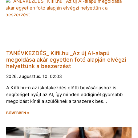
TANÉVKEZDÉS_ Kifli.hu _Az új AI-alapú
megoldása akár egyetlen fotó alapján elvégzi
helyettünk a beszerzést
2026. augusztus. 10. 02:03
A Kifli.hu-n az iskolakezdés előtti bevásárláshoz is
segítséget nyújt az AI, így minden eddiginél gyorsabb
megoldást kínál a szülőknek a tanszerek bes…
BŐVEBBEN »