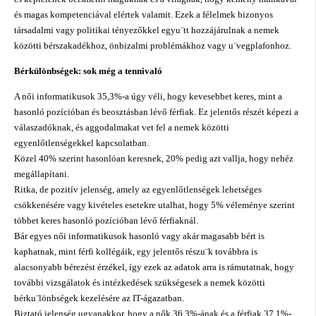
és magas kompetenciával elértek valamit. Ezek a félelmek bizonyos
társadalmi vagy politikai tényezőkkel egyu¨tt hozzájárulnak a nemek
közötti bérszakadékhoz, önbizalmi problémákhoz vagy u¨vegplafonhoz.
Bérkülönbségek: sok még a tennivaló
A női informatikusok 35,3%-a úgy véli, hogy kevesebbet keres, mint a
hasonló pozícióban és beosztásban lévő férfiak. Ez jelentős részét képezi a
válaszadóknak, és aggodalmakat vet fel a nemek közötti
egyenlőtlenségekkel kapcsolatban.
Közel 40% szerint hasonlóan keresnek, 20% pedig azt vallja, hogy nehéz
megállapítani.
Ritka, de pozitív jelenség, amely az egyenlőtlenségek lehetséges
csökkenésére vagy kivételes esetekre utalhat, hogy 5% véleménye szerint
többet keres hasonló pozícióban lévő férfiaknál.
Bár egyes női informatikusok hasonló vagy akár magasabb bért is
kaphatnak, mint férfi kollégáik, egy jelentős részu¨k továbbra is
alacsonyabb bérezést érzékel, így ezek az adatok arra is rámutatnak, hogy
további vizsgálatok és intézkedések szükségesek a nemek közötti
bérku¨lönbségek kezelésére az IT-ágazatban.
Biztató jelenség ugyanakkor, hogy a nők 36,3%-ának és a férfiak 37,1%-