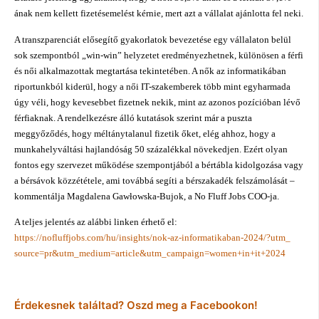
ának nem kellett fizetésemelést kérnie, mert azt a vállalat ajánlotta fel neki.
A transzparenciát elősegítő gyakorlatok bevezetése egy vállalaton belül
sok szempontból „win-win” helyzetet eredményezhetnek, különösen a férfi
és női alkalmazottak megtartása tekintetében. A nők az informatikában
riportunkból kiderül, hogy a női IT-szakemberek több mint egyharmada
úgy véli, hogy kevesebbet fizetnek nekik, mint az azonos pozícióban lévő
férfiaknak. A rendelkezésre álló kutatások szerint már a puszta
meggyőződés, hogy méltánytalanul fizetik őket, elég ahhoz, hogy a
munkahelyváltási hajlandóság 50 százalékkal növekedjen. Ezért olyan
fontos egy szervezet működése szempontjából a bértábla kidolgozása vagy
a bérsávok közzététele, ami továbbá segíti a bérszakadék felszámolását –
kommentálja Magdalena Gawłowska-Bujok, a No Fluff Jobs COO-ja.
A teljes jelentés az alábbi linken érhető el:
https://nofluffjobs.com/hu/
insights/nok-az-
informatikaban-2024/?utm_
source=pr&utm_medium=article&
utm_campaign=women+in+it+2024
Érdekesnek találtad? Oszd meg a Facebookon!