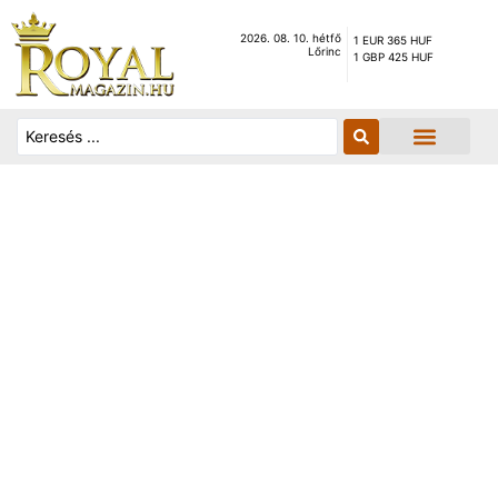
2026. 08. 10. hétfő
1 EUR 365 HUF
Lőrinc
1 GBP 425 HUF