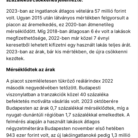
2023-ban az ingatlanok átlagos vételára 57 millió forint
volt. Ugyan 2015 után látványos mértékben felgyorsult a
piacon az áremelkedés, ez 2020-ban átmenetileg
mérséklődött. Míg 2018-ban átlagosan 6 év volt a lakások
megfizethetősége, 2022-ben már közel 7 évnyi
keresetből lehetett kifizetni egy használt lakás teljes árát.
2023-ban az árak, bár kis mértékben, de újra csökkenni
kezdtek.
Mérséklődtek az árak
A piacot szemléletesen tükröző reálárindex 2022
második negyedévében tetőzött. Budapesti
viszonylatban a tranzakciók közel 40 százaléka
befektetés motiválta vásárlás volt. 2023 októberére
Budapesten az árak 0,7 százalékkal mérséklődtek, míg a
nyugat-dunántúli régióban 1,7 százalékkal emelkedtek. A
felmérés alapján a használt lakások átlagos
négyzetméterára Budapesten november első hetében
943 ezer forint volt, az új lakóingatlanoké pedig 1,3 millió