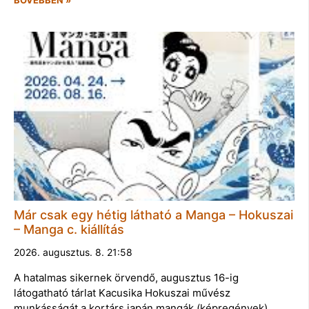
BŐVEBBEN »
Már csak egy hétig látható a Manga – Hokuszai
– Manga c. kiállítás
2026. augusztus. 8. 21:58
A hatalmas sikernek örvendő, augusztus 16-ig
látogatható tárlat Kacusika Hokuszai művész
munkásságát a kortárs japán mangák (képregények)