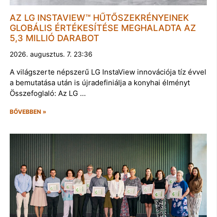
AZ LG INSTAVIEW™ HŰTŐSZEKRÉNYEINEK
GLOBÁLIS ÉRTÉKESÍTÉSE MEGHALADTA AZ
5,3 MILLIÓ DARABOT
2026. augusztus. 7. 23:36
A világszerte népszerű LG InstaView innovációja tíz évvel
a bemutatása után is újradefiniálja a konyhai élményt
Összefoglaló: Az LG …
BŐVEBBEN »