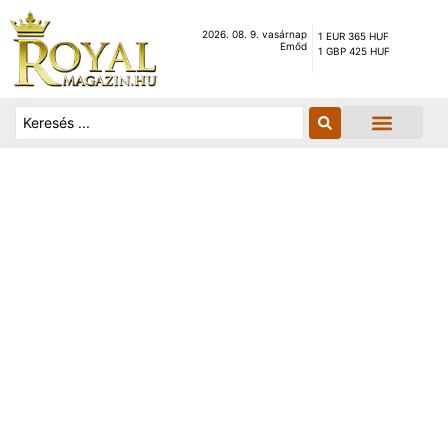
2026. 08. 9. vasárnap
1 EUR 365 HUF
Emőd
1 GBP 425 HUF