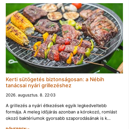
Kerti sütögetés biztonságosan: a Nébih
tanácsai nyári grillezéshez
2026. augusztus. 8. 22:03
A grillezés a nyári étkezések egyik legkedveltebb
formája. A meleg időjárás azonban a kórokozó, romlást
okozó baktériumok gyorsabb szaporodásának is k…