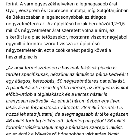
forint. A vármegyeszékhelyeken a legmagasabb árat
Győr, Veszprém és Debrecen mutatja, míg Salgótarjánban
és Békéscsabán a legalacsonyabbak az átlagos
négyzetméterárak. Az újépítésű házak beruházói 1,2-1,5
milliós négyzetméter árat szeretett volna elérni, ez
sikerült is a piac tetőzésekor, mostanra viszont nagyjából
egymillió forintra szorult vissza az újépítésű
négyzetméter-ár, ezt a csökkenést pedig követi a
használtpiac is.
„
Az árak természetesen a használt lakások piacán is
terület specifikusak, nézzünk az általános példa kedvéért
egy átlagos, kétszobás, 50 négyzetméteres panellakást.
A panellakások a piac legfőbb mércéi, az áringadozásukat
előbb-utóbb a téglalakások és a kertes házak is
arányosan lekövetik. Az elmúlt három évben egy ilyen
lakás ára is folyamatosan változott: 28 millió forintért is
hozzá lehetett juttatni, de a legmagasabb értéke egészen
46 millió forintig felkúszott. Jelenleg nagyjából 36 millió
forintért vásárolhatjuk meg a példában szereplő lakást,
ez az érték a következő hónapokban várhatóan kicsit