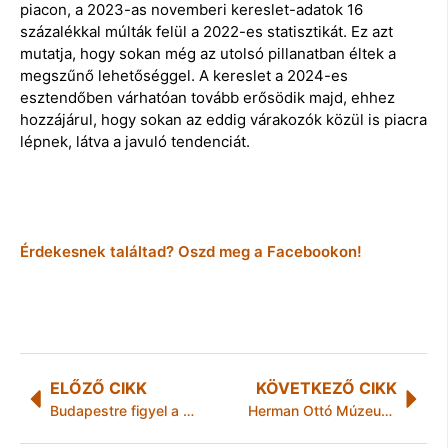
piacon, a 2023-as novemberi kereslet-adatok 16
százalékkal múlták felül a 2022-es statisztikát. Ez azt
mutatja, hogy sokan még az utolsó pillanatban éltek a
megszűnő lehetőséggel. A kereslet a 2024-es
esztendőben várhatóan tovább erősödik majd, ehhez
hozzájárul, hogy sokan az eddig várakozók közül is piacra
lépnek, látva a javuló tendenciát.
Érdekesnek találtad? Oszd meg a Facebookon!
ELŐZŐ CIKK
KÖVETKEZŐ CIKK
Budapestre figyel a világ egyik vezető turisztikai magazinja
Herman Ottó Múzeum – hírek & programok