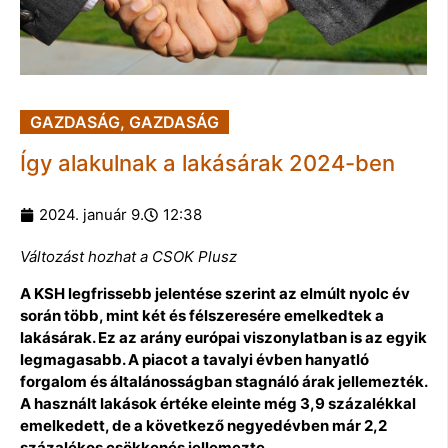
GAZDASÁG
,
GAZDASÁG
Így alakulnak a lakásárak 2024-ben
2024. január 9.
12:38
Változást hozhat a CSOK Plusz
A KSH legfrissebb jelentése szerint az elmúlt nyolc év
során több, mint két és félszeresére emelkedtek a
lakásárak. Ez az arány európai viszonylatban is az egyik
legmagasabb. A piacot a tavalyi évben hanyatló
forgalom és általánosságban stagnáló árak jellemezték.
A használt lakások értéke eleinte még 3,9 százalékkal
emelkedett, de a következő negyedévben már 2,2
százalékos csökkenés jellemezte.