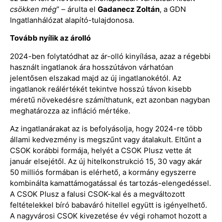
csökken még
” – árulta el
Gadanecz Zoltán
, a GDN
Ingatlanhálózat alapító-tulajdonosa.
Tovább nyílik az árolló
2024-ben folytatódhat az ár-olló kinyílása, azaz a régebbi
használt ingatlanok ára hosszútávon várhatóan
jelentősen elszakad majd az új ingatlanokétól. Az
ingatlanok reálértékét tekintve hosszú távon kisebb
méretű növekedésre számíthatunk, ezt azonban nagyban
meghatározza az infláció mértéke.
Az ingatlanárakat az is befolyásolja, hogy 2024-re több
állami kedvezmény is megszűnt vagy átalakult. Eltűnt a
CSOK korábbi formája, helyét a CSOK Plusz vette át
január elsejétől. Az új hitelkonstrukció 15, 30 vagy akár
50 milliós formában is elérhető, a kormány egyszerre
kombinálta kamattámogatással és tartozás-elengedéssel.
A CSOK Plusz a falusi CSOK-kal és a megváltozott
feltételekkel bíró babaváró hitellel együtt is igényelhető.
A nagyvárosi CSOK kivezetése év végi rohamot hozott a