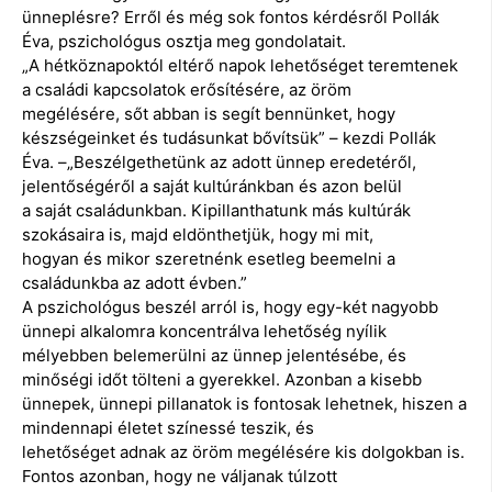
ünneplésre? Erről és még sok fontos kérdésről Pollák
Éva, pszichológus osztja meg gondolatait.
„A hétköznapoktól eltérő napok lehetőséget teremtenek
a családi kapcsolatok erősítésére, az öröm
megélésére, sőt abban is segít bennünket, hogy
készségeinket és tudásunkat bővítsük” – kezdi Pollák
Éva. –„Beszélgethetünk az adott ünnep eredetéről,
jelentőségéről a saját kultúránkban és azon belül
a saját családunkban. Kipillanthatunk más kultúrák
szokásaira is, majd eldönthetjük, hogy mi mit,
hogyan és mikor szeretnénk esetleg beemelni a
családunkba az adott évben.”
A pszichológus beszél arról is, hogy egy-két nagyobb
ünnepi alkalomra koncentrálva lehetőség nyílik
mélyebben belemerülni az ünnep jelentésébe, és
minőségi időt tölteni a gyerekkel. Azonban a kisebb
ünnepek, ünnepi pillanatok is fontosak lehetnek, hiszen a
mindennapi életet színessé teszik, és
lehetőséget adnak az öröm megélésére kis dolgokban is.
Fontos azonban, hogy ne váljanak túlzott