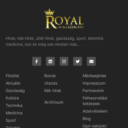
Hírek, kék hírek, zöld hírek, gazdaság, sport, életmód,
medicina, ezo és még sok minden más…
Főoldal
Bulvár
Médiaajánlat
Aktuális
Utazás
Impresszum
Gazdaság
Kék hírek
Partnereink
Kultúra
Felhasználási
Archívum
feltételek
Technika
Adatvédelem
Medicina
Blog
Sport
Írjon nekünk!
Gasztro