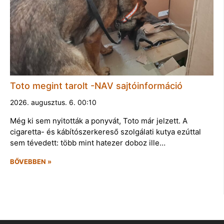
Toto megint tarolt -NAV sajtóinformáció
2026. augusztus. 6. 00:10
Még ki sem nyitották a ponyvát, Toto már jelzett. A
cigaretta- és kábítószerkereső szolgálati kutya ezúttal
sem tévedett: több mint hatezer doboz ille…
BŐVEBBEN »