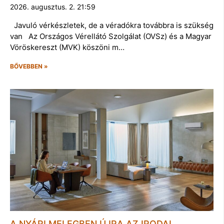
2026. augusztus. 2. 21:59
Javuló vérkészletek, de a véradókra továbbra is szükség
van Az Országos Vérellátó Szolgálat (OVSz) és a Magyar
Vöröskereszt (MVK) köszöni m…
BŐVEBBEN »
A NYÁRI MELEGBEN ÚJRA AZ IRODAI