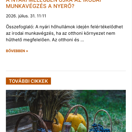
MUNKAVÉGZÉS A NYERŐ?
2026. július. 31. 11:11
Összefoglaló: A nyári hőhullámok idején felértékelődhet
az irodai munkavégzés, ha az otthoni környezet nem
hűthető megfelelően. Az otthoni és …
BŐVEBBEN »
TOVÁBBI CIKKEK