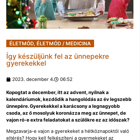
ÉLETMÓD
,
ÉLETMÓD / MEDICINA
Így készüljünk fel az ünnepekre
gyerekekkel
2023. december 4.
06:52
Kopogtat a december, itt az advent, nyílnak a
kalendáriumok, kezdődik a hangolódás az év legszebb
ünnepére. Gyerekekkel a karácsony a legnagyobb
csoda, az ő mosolyuk koronázza meg az ünnepet,
de
vajon ró-e extra feladatokat a szülőkre ez az időszak?
Megzavarja-e vajon a gyerekeket a hétköznapoktól való
eltérés? Hogy kell felkészíteni a gyermekeket az