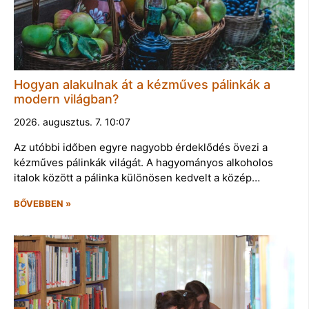
Hogyan alakulnak át a kézműves pálinkák a
modern világban?
2026. augusztus. 7. 10:07
Az utóbbi időben egyre nagyobb érdeklődés övezi a
kézműves pálinkák világát. A hagyományos alkoholos
italok között a pálinka különösen kedvelt a közép…
BŐVEBBEN »