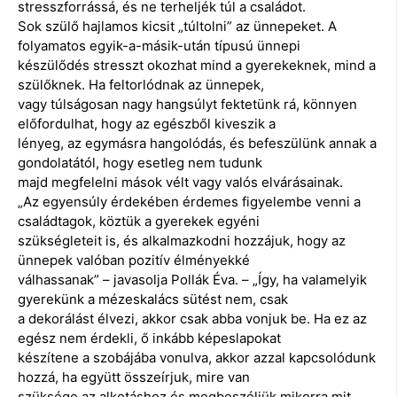
stresszforrássá, és ne terheljék túl a családot.
Sok szülő hajlamos kicsit „túltolni” az ünnepeket. A
folyamatos egyik-a-másik-után típusú ünnepi
készülődés stresszt okozhat mind a gyerekeknek, mind a
szülőknek. Ha feltorlódnak az ünnepek,
vagy túlságosan nagy hangsúlyt fektetünk rá, könnyen
előfordulhat, hogy az egészből kiveszik a
lényeg, az egymásra hangolódás, és befeszülünk annak a
gondolatától, hogy esetleg nem tudunk
majd megfelelni mások vélt vagy valós elvárásainak.
„Az egyensúly érdekében érdemes figyelembe venni a
családtagok, köztük a gyerekek egyéni
szükségleteit is, és alkalmazkodni hozzájuk, hogy az
ünnepek valóban pozitív élményekké
válhassanak” – javasolja Pollák Éva. – „Így, ha valamelyik
gyerekünk a mézeskalács sütést nem, csak
a dekorálást élvezi, akkor csak abba vonjuk be. Ha ez az
egész nem érdekli, ő inkább képeslapokat
készítene a szobájába vonulva, akkor azzal kapcsolódunk
hozzá, ha együtt összeírjuk, mire van
szüksége az alkotáshoz és megbeszéljük mikorra mit