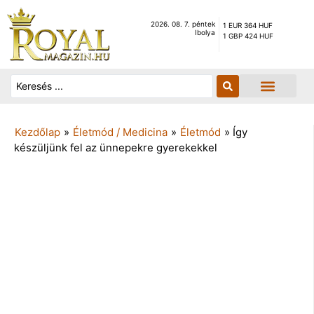
2026. 08. 7. péntek
1 EUR 364 HUF
Ibolya
1 GBP 424 HUF
Kezdőlap
»
Életmód / Medicina
»
Életmód
»
Így
készüljünk fel az ünnepekre gyerekekkel