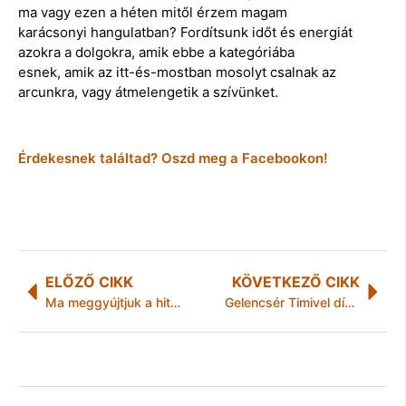
ma vagy ezen a héten mitől érzem magam
karácsonyi hangulatban? Fordítsunk időt és energiát
azokra a dolgokra, amik ebbe a kategóriába
esnek, amik az itt-és-mostban mosolyt csalnak az
arcunkra, vagy átmelengetik a szívünket.
Érdekesnek találtad? Oszd meg a Facebookon!
ELŐZŐ CIKK
KÖVETKEZŐ CIKK
Ma meggyújtjuk a hit gyertyáját
Gelencsér Timivel díszíthetjük fel A Tradíciók Karácsonyfáját