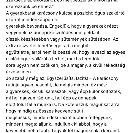
szerezzünk be ehhez.”
A gyerekbarát karácsony kulcsa a pszichológus szakértő
szerint mindenképpen a
gyerekek bevonása. Engedjük, hogy a gyerekek részt
vegyenek az ünnepi készülődésben, például
díszek készítésében vagy sütemények sütésében. Az
aktív részvétel lehetőséget ad a meghitt
együttlétre, arról nem is beszélve, hogy leveszi az egyes
családtagok válláról a terhet, mert a teendők
sora ugyan nem csökken, de a magány, a kívül rekedtség
érzése igen.
Jó szabály még az: Egyszerűsíts, lazíts! – A karácsony
rutinja ugyan hasonlít, de mégis minden év más:
a gyerekek, kicsik, kamaszok, vagy épp különköltöztek,
mi hol nagyon ráérünk, hol épp az ünnepek
előtt tolul fel a munka is. Ne kötelezzük magunkat arra,
hogy mindig az összes kedvenc sütit
megsüssük, minden dekorációt időben feltegyünk,
mindent megtaláljunk. Induljunk ki abból, hogy a
kevesebb néha több. Tegyük fel magunknak a kérdést: