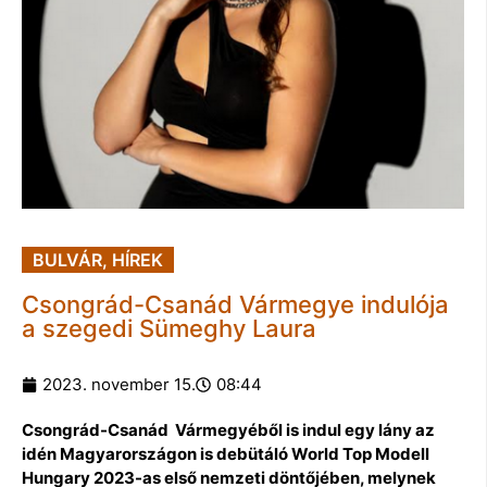
BULVÁR
,
HÍREK
Csongrád-Csanád Vármegye indulója
a szegedi Sümeghy Laura
2023. november 15.
08:44
Csongrád-Csanád Vármegyéből is indul egy lány az
idén Magyarországon is debütáló World Top Modell
Hungary 2023-as első nemzeti döntőjében, melynek