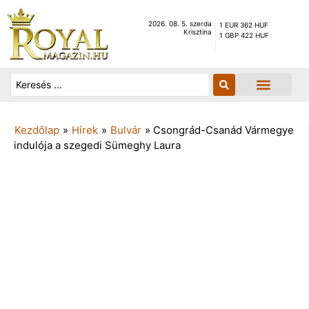
2026. 08. 5. szerda
1 EUR 362 HUF
Krisztina
1 GBP 422 HUF
Kezdőlap
»
Hírek
»
Bulvár
»
Csongrád-Csanád Vármegye
indulója a szegedi Sümeghy Laura