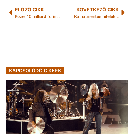
ELŐZŐ CIKK
KÖVETKEZŐ CIKK
Közel 10 milliárd forintból újult meg a MATE gödöllői Szent István Campusa
Kamatmentes hitelekkel mentenék a karácsonyt a kereskedők
KAPCSOLÓDÓ CIKKEK