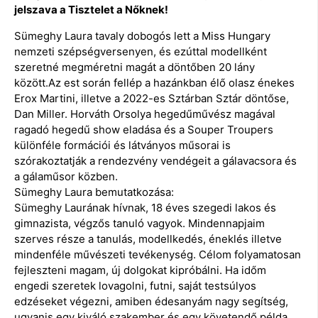
jelszava a Tisztelet a Nőknek!
Sümeghy Laura tavaly dobogós lett a Miss Hungary
nemzeti szépségversenyen, és ezúttal modellként
szeretné megméretni magát a döntőben 20 lány
között.Az est során fellép a hazánkban élő olasz énekes
Erox Martini, illetve a 2022-es Sztárban Sztár döntőse,
Dan Miller. Horváth Orsolya hegedűművész magával
ragadó hegedű show eladása és a Souper Troupers
különféle formációi és látványos műsorai is
szórakoztatják a rendezvény vendégeit a gálavacsora és
a gálaműsor közben.
Sümeghy Laura bemutatkozása:
Sümeghy Laurának hívnak, 18 éves szegedi lakos és
gimnazista, végzős tanuló vagyok. Mindennapjaim
szerves része a tanulás, modellkedés, éneklés illetve
mindenféle művészeti tevékenység. Célom folyamatosan
fejleszteni magam, új dolgokat kipróbálni. Ha időm
engedi szeretek lovagolni, futni, saját testsúlyos
edzéseket végezni, amiben édesanyám nagy segítség,
ugyanis egy kiváló szakember és egy követendő példa