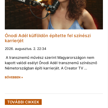
Ónodi Adél külföldön építette fel színészi
karrierjét
2026. augusztus. 2. 22:34
A transznemű művész szerint Magyarországon nem
kapott valódi esélyt Ónodi Adél transznemű színésznő
Németországban építi karrierjét. A Creator TV …
BŐVEBBEN »
TOVÁBBI CIKKEK