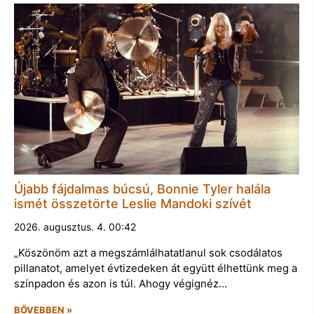
Újabb fájdalmas búcsú, Bonnie Tyler halála
ismét összetörte Leslie Mandoki szívét
2026. augusztus. 4. 00:42
„Köszönöm azt a megszámlálhatatlanul sok csodálatos
pillanatot, amelyet évtizedeken át együtt élhettünk meg a
színpadon és azon is túl. Ahogy végignéz…
BŐVEBBEN »