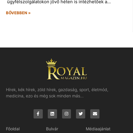
ügyfélszolgálatokon jövő héten is intézhetőek a…
BŐVEBBEN »
Hírek, kék hírek, zöld hírek, gazdaság, sport, életmód,
medicina, ezo és még sok minden más…
Főoldal
Bulvár
Médiaajánlat