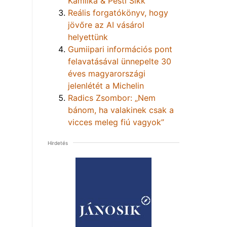
Kamilka & Pesti Sikk
Reális forgatókönyv, hogy
jövőre az AI vásárol
helyettünk
Gumiipari információs pont
felavatásával ünnepelte 30
éves magyarországi
jelenlétét a Michelin
Radics Zsombor: „Nem
bánom, ha valakinek csak a
vicces meleg fiú vagyok”
Hirdetés