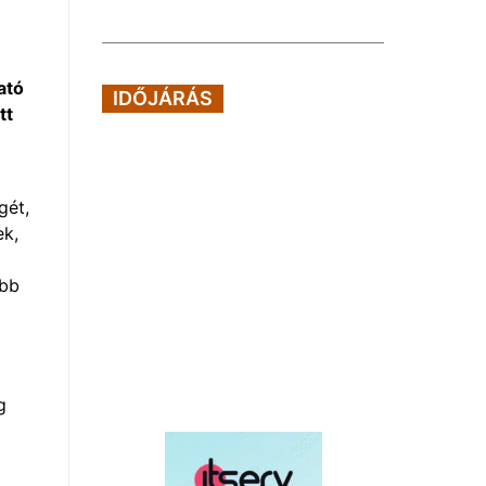
ató
IDŐJÁRÁS
tt
gét,
ek,
obb
g