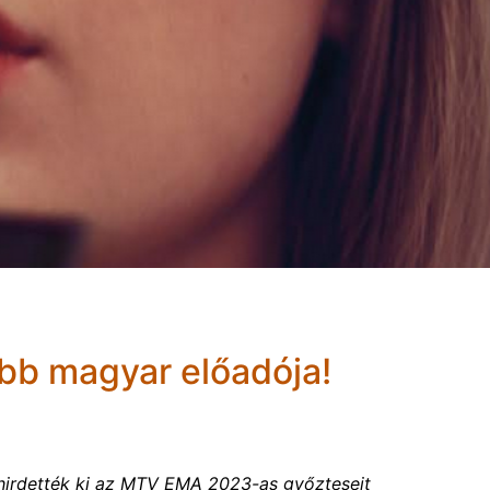
obb magyar előadója!
 hirdették ki az MTV EMA 2023-as győzteseit