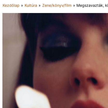
Kezdőlap
»
Kultúra
»
Zene/könyv/film
»
Megszavazták, ki