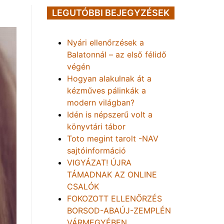
LEGUTÓBBI BEJEGYZÉSEK
Nyári ellenőrzések a
Balatonnál – az első félidő
végén
Hogyan alakulnak át a
kézműves pálinkák a
modern világban?
Idén is népszerű volt a
könyvtári tábor
Toto megint tarolt -NAV
sajtóinformáció
VIGYÁZAT! ÚJRA
TÁMADNAK AZ ONLINE
CSALÓK
FOKOZOTT ELLENŐRZÉS
BORSOD-ABAÚJ-ZEMPLÉN
VÁRMEGYÉBEN