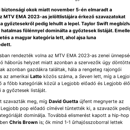
 biztonsági okok miatt november 5-én elmaradt a
z MTV EMA 2023-as jelöltlistájára érkező szavazatokat
 győztesekről pedig lehullt a lepel. Taylor Swift megbízh
atalmas fölénnyel dominálta a győztesek listáját. Emelle
etés a magyar kategória lett, ahol ajsa luna
dett.
izsban rendezték volna az MTV EMA 2023-as zenei ünnepsé
jló háborús helyzet miatt azonban a szervezők úgy döntött
ak azonban gazdákra találtak, hála a rengeteg rajongói
s az amerikai
Latto
közös száma, a
Seven
lett, míg a Legj
 a főbb kategóriák közül a Legjobb előadó és Legjobb élő
 a győztesek listáját.
-t szavazták meg, míg
David Guetta
újfent megnyerte az
a Legjobb pop előadó címével tüntették ki, a szavazók pedi
tegóriáját dominálja. Továbbá elismerést kapott a hip-hop
rben
Chris Brown
is; ők mind 1-1 űrhajósszoborral lettek