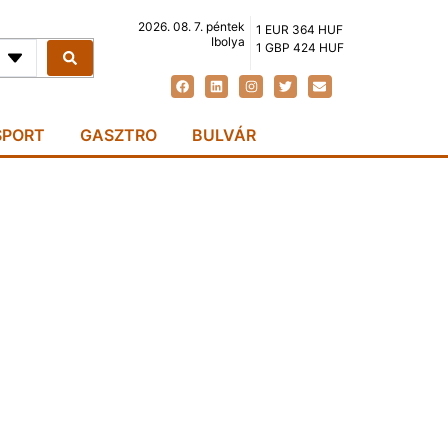
2026. 08. 7. péntek
1 EUR 364 HUF
Ibolya
1 GBP 424 HUF
SPORT
GASZTRO
BULVÁR