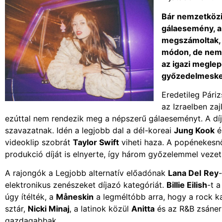
Bár nemzetközi
gálaesemény, a
megszámoltak, a
módon, de nem h
az igazi meglep
győzedelmeske
Eredetileg Pár
az Izraelben za
ezúttal nem rendezik meg a népszerű gálaeseményt. A díj
szavazatnak. Idén a legjobb dal a dél-koreai
Jung Kook
é
videoklip szobrát
Taylor Swift
viheti haza. A popénekesnő
produkció díját is elnyerte, így három győzelemmel vezeti
A rajongók a Legjobb alternatív előadónak
Lana Del
Rey
elektronikus zenészeket díjazó kategóriát.
Billie Eilish
-t 
úgy ítélték, a
Måneskin
a legméltóbb arra, hogy a rock ka
sztár,
Nicki Minaj
, a latinok közül
Anitta
és az R&B zsáne
gazdagabbak.