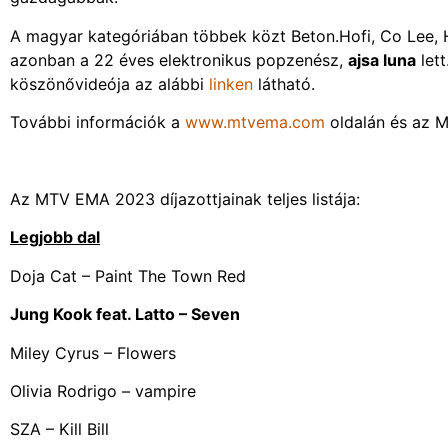
A magyar kategóriában többek közt Beton.Hofi, Co Lee, H
azonban a 22 éves elektronikus popzenész,
ajsa luna
lett
köszönővideója az alábbi
linken
látható.
További információk a
www.mtvema.com
oldalán és az 
Az MTV EMA 2023 díjazottjainak teljes listája:
Legjobb dal
Doja Cat – Paint The Town Red
Jung Kook feat. Latto – Seven
Miley Cyrus – Flowers
Olivia Rodrigo – vampire
SZA – Kill Bill