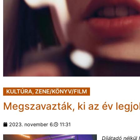
KULTÚRA
,
ZENE/KÖNYV/FILM
Megszavazták, ki az év legj
2023. november 6.
11:31
Díjátadó nélkül