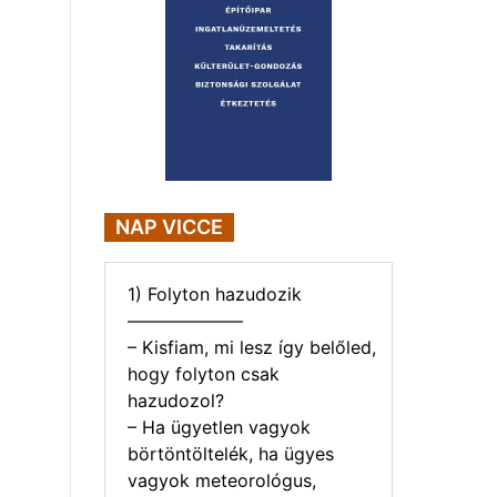
NAP VICCE
1) Folyton hazudozik
——————–
– Kisfiam, mi lesz így belőled,
hogy folyton csak
hazudozol?
– Ha ügyetlen vagyok
börtöntöltelék, ha ügyes
vagyok meteorológus,