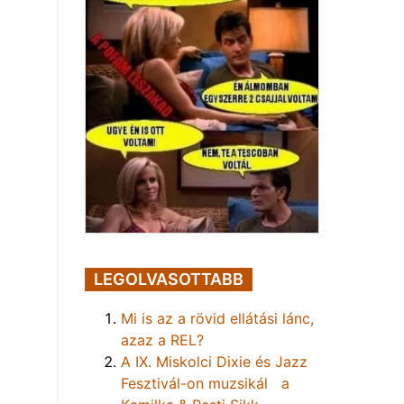
LEGOLVASOTTABB
Mi is az a rövid ellátási lánc,
azaz a REL?
A IX. Miskolci Dixie és Jazz
Fesztivál-on muzsikál a