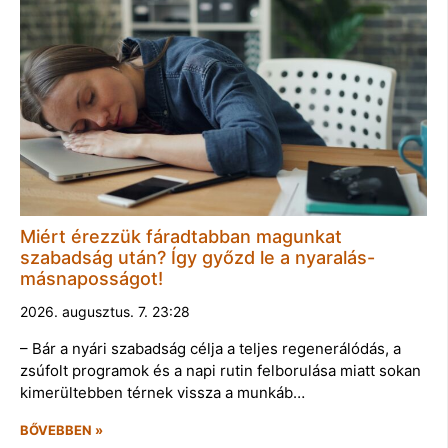
Miért érezzük fáradtabban magunkat
szabadság után? Így győzd le a nyaralás-
másnaposságot!
2026. augusztus. 7. 23:28
– Bár a nyári szabadság célja a teljes regenerálódás, a
zsúfolt programok és a napi rutin felborulása miatt sokan
kimerültebben térnek vissza a munkáb…
BŐVEBBEN »