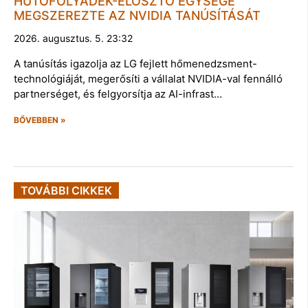
HŰTŐFOLYADÉK-ELOSZTÓ EGYSÉGE
MEGSZEREZTE AZ NVIDIA TANÚSÍTÁSÁT
2026. augusztus. 5. 23:32
A tanúsítás igazolja az LG fejlett hőmenedzsment-
technológiáját, megerősíti a vállalat NVIDIA-val fennálló
partnerséget, és felgyorsítja az AI-infrast…
BŐVEBBEN »
TOVÁBBI CIKKEK