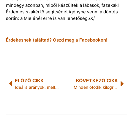
mindegy azonban, miből készültek a lábasok, fazekak!
Érdemes szakértő segítséget igénybe venni a döntés
során: a Mielénél erre is van lehetőség./X/
Érdekesnek találtad? Oszd meg a Facebookon!
ELŐZŐ CIKK
KÖVETKEZŐ CIKK
Ideális arányok, méltóság és harmónia – a klasszikus stílus
Minden ötödik kilogramm élelmiszer a kukába kerül: te mennyivel járulsz hozzá?