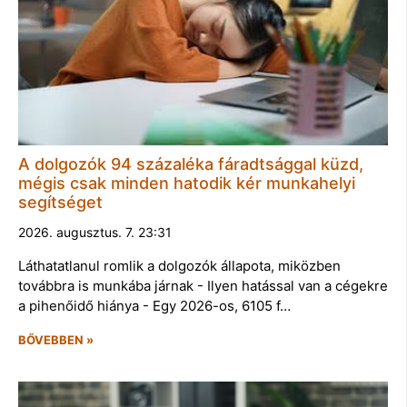
A dolgozók 94 százaléka fáradtsággal küzd,
mégis csak minden hatodik kér munkahelyi
segítséget
2026. augusztus. 7. 23:31
Láthatatlanul romlik a dolgozók állapota, miközben
továbbra is munkába járnak - Ilyen hatással van a cégekre
a pihenőidő hiánya - Egy 2026-os, 6105 f…
BŐVEBBEN »