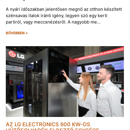
A nyári időszakban jelentősen megnő az otthon készített
szénsavas italok iránti igény, legyen szó egy kerti
partiról, vagy meccsnézésről. A nagyobb me…
BŐVEBBEN »
AZ LG ELECTRONICS 600 KW-OS