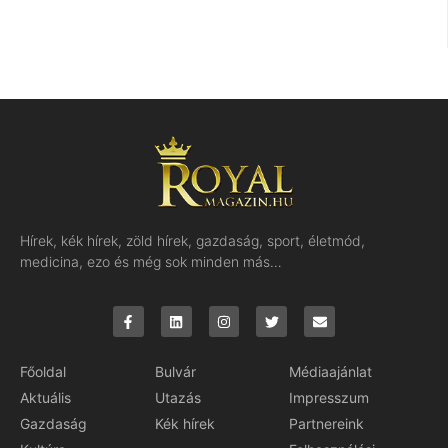
Hírek, kék hírek, zöld hírek, gazdaság, sport, életmód,
medicina, ezo és még sok minden más…
Főoldal
Bulvár
Médiaajánlat
Aktuális
Utazás
Impresszum
Gazdaság
Kék hírek
Partnereink