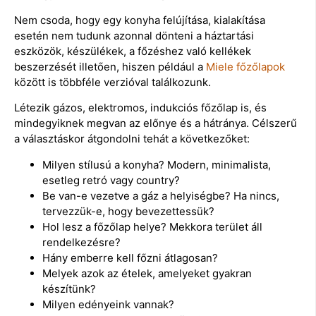
Nem csoda, hogy egy konyha felújítása, kialakítása
esetén nem tudunk azonnal dönteni a háztartási
eszközök, készülékek, a főzéshez való kellékek
beszerzését illetően, hiszen például a
Miele főzőlapok
között is többféle verzióval találkozunk.
Létezik gázos, elektromos, indukciós főzőlap is, és
mindegyiknek megvan az előnye és a hátránya. Célszerű
a választáskor átgondolni tehát a következőket:
Milyen stílusú a konyha? Modern, minimalista,
esetleg retró vagy country?
Be van-e vezetve a gáz a helyiségbe? Ha nincs,
tervezzük-e, hogy bevezettessük?
Hol lesz a főzőlap helye? Mekkora terület áll
rendelkezésre?
Hány emberre kell főzni átlagosan?
Melyek azok az ételek, amelyeket gyakran
készítünk?
Milyen edényeink vannak?