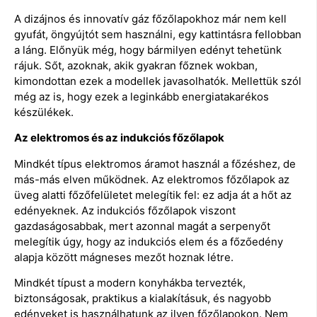
A dizájnos és innovatív gáz főzőlapokhoz már nem kell
gyufát, öngyújtót sem használni, egy kattintásra fellobban
a láng. Előnyük még, hogy bármilyen edényt tehetünk
rájuk. Sőt, azoknak, akik gyakran főznek wokban,
kimondottan ezek a modellek javasolhatók. Mellettük szól
még az is, hogy ezek a leginkább energiatakarékos
készülékek.
Az elektromos és az indukciós főzőlapok
Mindkét típus elektromos áramot használ a főzéshez, de
más-más elven működnek. Az elektromos főzőlapok az
üveg alatti főzőfelületet melegítik fel: ez adja át a hőt az
edényeknek. Az indukciós főzőlapok viszont
gazdaságosabbak, mert azonnal magát a serpenyőt
melegítik úgy, hogy az indukciós elem és a főzőedény
alapja között mágneses mezőt hoznak létre.
Mindkét típust a modern konyhákba tervezték,
biztonságosak, praktikus a kialakításuk, és nagyobb
edényeket is használhatunk az ilyen főzőlapokon. Nem