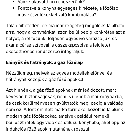
Van-e okosotthon rendszerünk?
Fontos-e a konyha egységes kinézete, a főzőlap
más készülékekkel való kombinálása?
Talán hihetetlen, de ma már rengeteg megoldás található
arra, hogy a konyhánkat, azon belül pedig konkrétan azt a
helyet, ahol főzünk, teljesen egyedivé varázsoljuk, és
akár a páraelszívóval is összekapcsolva a felületet
okosotthonos rendszerbe integráljuk.
Előnyök és hátrányok: a gáz főzőlap
Nézzük meg, melyek az egyes modellek előnyei és
hátrányai! Kezdjük a gáz főzőlapokkal!
Azt hinnénk, a gáz főzőlapoknak már leáldozott, mert
kevésbé biztonságosak, nem is illenek a mai konyhákba,
és csak körülményesen gyújthatók meg, pedig a valóság
nem ez. A fent említett márka termékei között is találunk
modern gáz főzőlapokat, amelyek például remekül
beilleszthetők egy vidékies stílusú konyhába, ahol épp az
indukciós főzőlapok mutatnának rosszul.