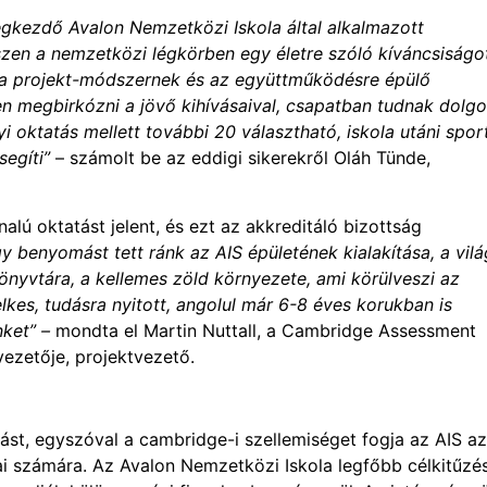
gkezdő Avalon Nemzetközi Iskola által alkalmazott
iszen a nemzetközi légkörben egy életre szóló kíváncsiságo
ok a projekt-módszernek és az együttműködésre épülő
megbirkózni a jövő kihívásaival, csapatban tudnak dolgo
 oktatás mellett további 20 választható, iskola utáni sport
segíti”
– számolt be az eddigi sikerekről Oláh Tünde,
lú oktatást jelent, és ezt az akkreditáló bizottság
y benyomást tett ránk az AIS épületének kialakítása, a vilá
könyvtára, a kellemes zöld környezete, ami körülveszi az
elkes, tudásra nyitott, angolul már 6-8 éves korukban is
nket” –
mondta el Martin Nuttall, a Cambridge Assessment
ezetője, projektvezető.
tást, egyszóval a cambridge-i szellemiséget fogja az AIS az
jai számára. Az Avalon Nemzetközi Iskola legfőbb célkitűzé