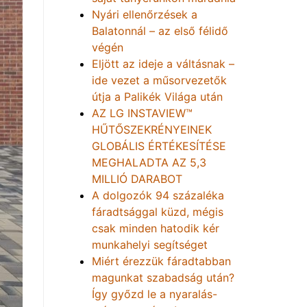
Nyári ellenőrzések a
Balatonnál – az első félidő
végén
Eljött az ideje a váltásnak –
ide vezet a műsorvezetők
útja a Palikék Világa után
AZ LG INSTAVIEW™
HŰTŐSZEKRÉNYEINEK
GLOBÁLIS ÉRTÉKESÍTÉSE
MEGHALADTA AZ 5,3
MILLIÓ DARABOT
A dolgozók 94 százaléka
fáradtsággal küzd, mégis
csak minden hatodik kér
munkahelyi segítséget
Miért érezzük fáradtabban
magunkat szabadság után?
Így győzd le a nyaralás-