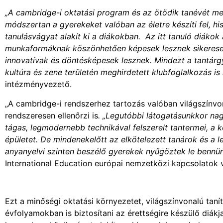
„A cambridge-i oktatási program és az ötödik tanévét me
módszertan a gyerekeket valóban az életre készíti fel, h
tanulásvágyat alakít ki a diákokban. Az itt tanuló diák
munkaformáknak köszönhetően képesek lesznek sikeresen 
innovatívak és döntésképesek lesznek. Mindezt a tantárgyi
kultúra és zene területén meghirdetett klubfoglalkozás is 
intézményvezető.
„A cambridge-i rendszerhez tartozás valóban világszínvona
rendszeresen ellenőrzi is
. „Legutóbbi látogatásunkkor nag
tágas, legmodernebb technikával felszerelt tantermei, a 
épületet. De mindenekelőtt az elkötelezett tanárok és a l
anyanyelvi szinten beszélő gyerekek nyűgöztek le bennü
International Education európai nemzetközi kapcsolatok v
Ezt a minőségi oktatási környezetet, világszínvonalú taní
évfolyamokban is biztosítani az érettségire készülő diák