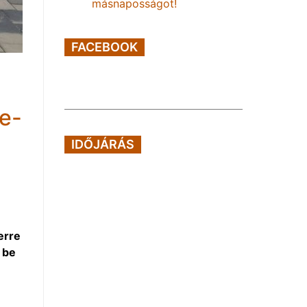
másnaposságot!
FACEBOOK
ge-
IDŐJÁRÁS
erre
 be