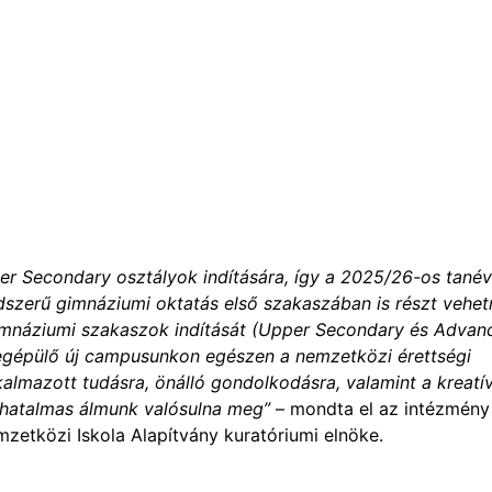
r Secondary osztályok indítására, így a 2025/26-os tané
ndszerű gimnáziumi oktatás első szakaszában is részt vehe
gimnáziumi szakaszok indítását (Upper Secondary és Advan
egépülő új campusunkon egészen a nemzetközi érettségi
kalmazott tudásra, önálló gondolkodásra, valamint a kreatí
 hatalmas álmunk valósulna meg”
– mondta el az intézmény
zetközi Iskola Alapítvány kuratóriumi elnöke.