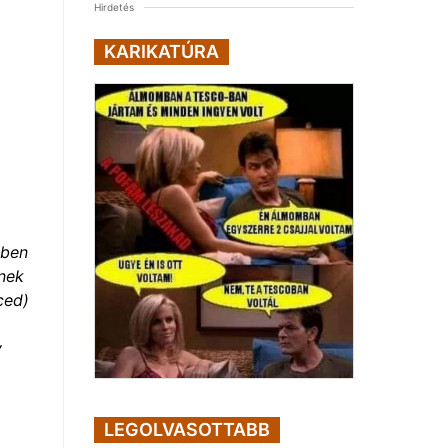
Hirdetés
KARIKATÚRA
vben
tnek
ced)
v
LEGOLVASOTTABB