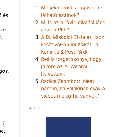
Mit jelentenek a tojásokon
látható számok?
t és
Mi is az a rövid ellátási lánc,
azaz a REL?
zni,
A IX. Miskolci Dixie és Jazz
,
Fesztivál-on muzsikál a
Kamilka & Pesti Sikk
Reális forgatókönyv, hogy
jövőre az AI vásárol
gos,
helyettünk
Radics Zsombor: „Nem
bánom, ha valakinek csak a
vicces meleg fiú vagyok”
Hirdetés
 új
se,