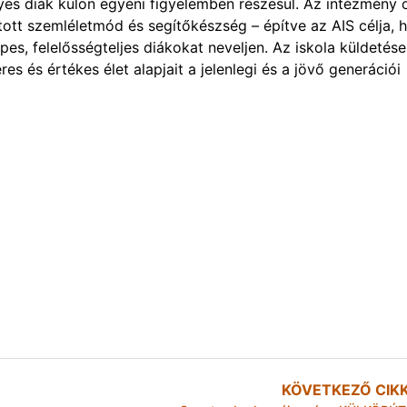
es diák külön egyéni figyelemben részesül. Az intézmény 
yitott szemléletmód és segítőkészség – építve az AIS célja, 
pes, felelősségteljes diákokat neveljen. Az iskola küldetése
s és értékes élet alapjait a jelenlegi és a jövő generációi
KÖVETKEZŐ CIK