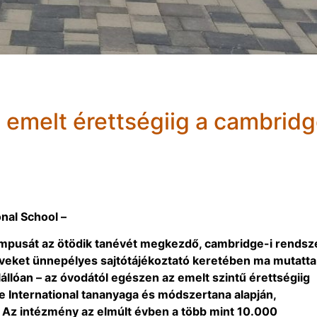
 emelt érettségiig a cambrid
onal School –
campusát az ötödik tanévét megkezdő, cambridge-i rendsz
erveket ünnepélyes sajtótájékoztató keretében ma mutatta
llóan – az óvodától egészen az emelt szintű érettségiig
dge International tananyaga és módszertana alapján,
 Az intézmény az elmúlt évben a több mint 10.000