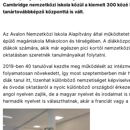
Cambridge nemzetközi iskola közül a kiemelt 300 közé 
tanártovábbképző központtá is vált.
Az Avalon Nemzetközi Iskola Alapítvány által működtetett
épülő magániskola Miskolcon és térségében. A diákközpon
diákok számára, akik már egészen pici kortól nemzetközi
oktatásban szeretnék tanulmányaikat folytatni.
2019-ben 40 tanulóval kezdte meg működését az intézmé
folyamatosan növekedett, így most szeptemberben már h
diák tanul itt, tizenhat különböző nemzetiséget képvisel
és óvodai oktatásról a nyolc különböző országból érkeze
angol nyelven zajlik, de a magyar nyelvet és irodalmat is
harmadik nyelvet is választhatnak, akár a franciát vagy a