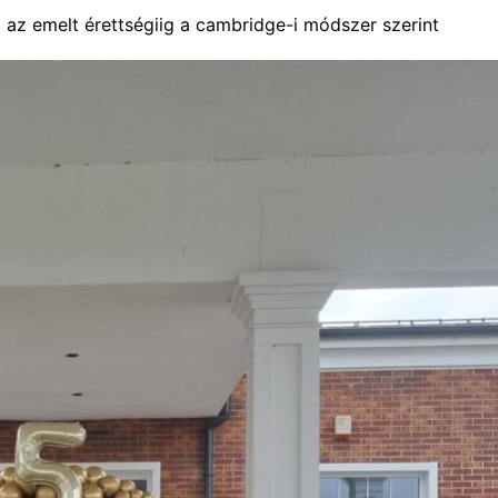
 az emelt érettségiig a cambridge-i módszer szerint