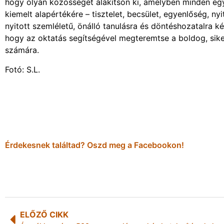
hogy olyan közösséget alakítson ki, amelyben minden egy
kiemelt alapértékére – tisztelet, becsület, egyenlőség, n
nyitott szemléletű, önálló tanulásra és döntéshozatalra ké
hogy az oktatás segítségével megteremtse a boldog, sikere
számára.
Fotó: S.L.
Érdekesnek találtad? Oszd meg a Facebookon!
ELŐZŐ CIKK