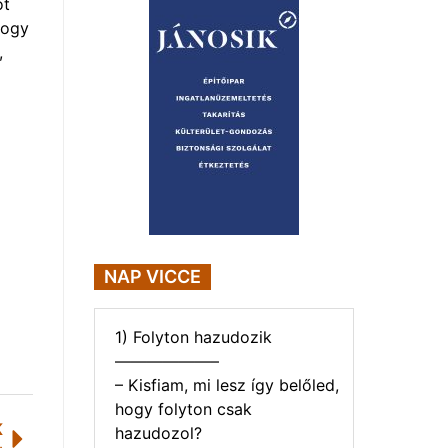
öt
hogy
,
NAP VICCE
1) Folyton hazudozik
——————–
– Kisfiam, mi lesz így belőled,
hogy folyton csak
K
hazudozol?