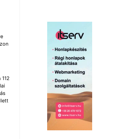
re
azon
 112
lai
tás
lett