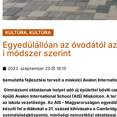
KULTÚRA
,
KULTÚRA
Egyedülállóan az óvodától az
i módszer szerint
2023. szeptember 20.
18:15
bemutatta fejlesztési terveit a miskolci Avalon Internati
Gimnáziumi oktatásnak helyet adó új épülettel bővíti 
épülő Avalon International School (AIS) Miskolcon. A t
az iskola vezetősége. Az AIS – Magyarországon egyedülá
készíti fel a diákokat a 21. század kihívásaira a Cambri
személyiségközpontú, minőségi nemzetközi oktatással.