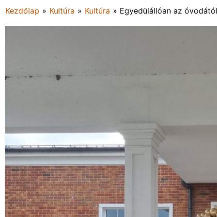
Kezdőlap
»
Kultúra
»
Kultúra
»
Egyedülállóan az óvodától