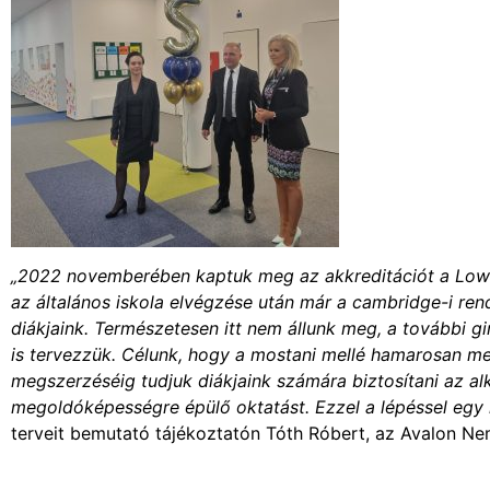
„2022 novemberében kaptuk meg az akkreditációt a Lowe
az általános iskola elvégzése után már a cambridge-i re
diákjaink. Természetesen itt nem állunk meg, a további 
is tervezzük. Célunk, hogy a mostani mellé hamarosan m
megszerzéséig tudjuk diákjaink számára biztosítani az al
megoldóképességre épülő oktatást. Ezzel a lépéssel egy
terveit bemutató tájékoztatón Tóth Róbert, az Avalon Nem