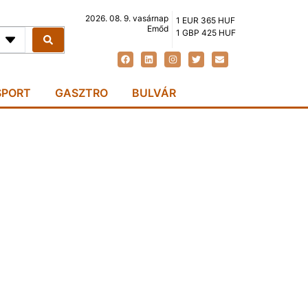
2026. 08. 9. vasárnap
1 EUR 365 HUF
Emőd
1 GBP 425 HUF
SPORT
GASZTRO
BULVÁR