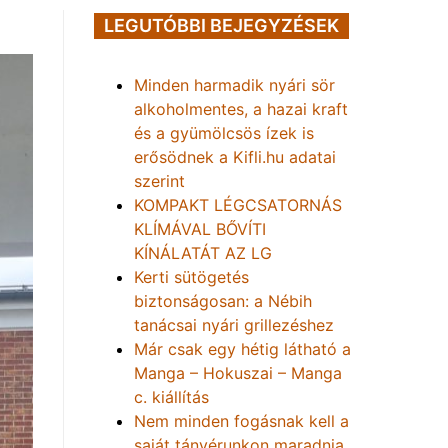
LEGUTÓBBI BEJEGYZÉSEK
Minden harmadik nyári sör
alkoholmentes, a hazai kraft
és a gyümölcsös ízek is
erősödnek a Kifli.hu adatai
szerint
KOMPAKT LÉGCSATORNÁS
KLÍMÁVAL BŐVÍTI
KÍNÁLATÁT AZ LG
Kerti sütögetés
biztonságosan: a Nébih
tanácsai nyári grillezéshez
Már csak egy hétig látható a
Manga – Hokuszai – Manga
c. kiállítás
Nem minden fogásnak kell a
saját tányérunkon maradnia