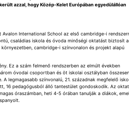
került azzal, hogy Közép-Kelet Európában egyedülállóan
 Avalon International School az első cambridge-i rendszer
tú, családias iskola és óvoda minőségi oktatást biztosít 
 környezetben, cambridge-i színvonalon és projekt alapú
ny. Ez a szám felmenő rendszerben az elmúlt években
árom óvodai csoportban és öt iskolai osztályban összesen
ve. A legmagasabb színvonalú, 21. századnak megfelelő isko
tt, 16 pedagógusból álló tantestület gondoskodik. Az okta
 magas óraszámban, heti 4-5 órában tanulják a diákok, emel
 spanyolt.