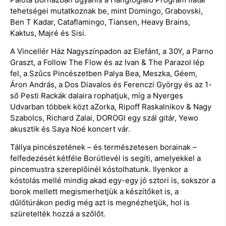
tehetségei mutatkoznak be, mint Domingo, Grabovski,
Ben T Kadar, Cataflamingo, Tiansen, Heavy Brains,
Kaktus, Majré és Sisi.
A Vincellér Ház Nagyszínpadon az Elefánt, a 30Y, a Parno
Graszt, a Follow The Flow és az Ivan & The Parazol lép
fel, a Szűcs Pincészetben Palya Bea, Meszka, Géem,
Áron András, a Dos Diavalos és Ferenczi György és az 1-
ső Pesti Rackák dalaira rophatjuk, míg a Nyerges
Udvarban többek közt aZorka, Ripoff Raskalnikov & Nagy
Szabolcs, Richard Zalai, DOROGI egy szál gitár, Yewo
akusztik és Saya Noé koncert vár.
Tállya pincészetének – és természetesen borainak –
felfedezését kétféle Borútlevél is segíti, amelyekkel a
pincemustra szereplőinél kóstolhatunk. Ilyenkor a
kóstolás mellé mindig akad egy-egy jó sztori is, sokszor a
borok mellett megismerhetjük a készítőket is, a
dűlőtúrákon pedig még azt is megnézhetjük, hol is
szüretelték hozzá a szőlőt.