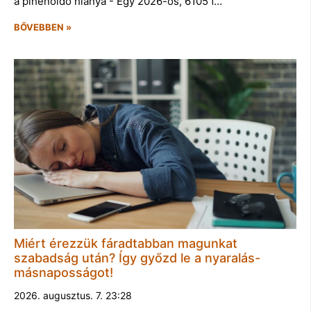
a pihenőidő hiánya - Egy 2026-os, 6105 f…
BŐVEBBEN »
Miért érezzük fáradtabban magunkat
szabadság után? Így győzd le a nyaralás-
másnaposságot!
2026. augusztus. 7. 23:28