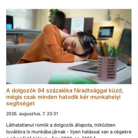
A dolgozók 94 százaléka fáradtsággal küzd,
mégis csak minden hatodik kér munkahelyi
segítséget
2026. augusztus. 7. 23:31
Láthatatlanul romlik a dolgozók állapota, miközben
továbbra is munkába járnak - Ilyen hatással van a cégekre