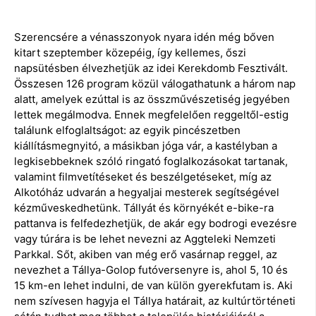
Szerencsére a vénasszonyok nyara idén még bőven
kitart szeptember közepéig, így kellemes, őszi
napsütésben élvezhetjük az idei Kerekdomb Fesztivált.
Összesen 126 program közül válogathatunk a három nap
alatt, amelyek ezúttal is az összművészetiség jegyében
lettek megálmodva. Ennek megfelelően reggeltől-estig
találunk elfoglaltságot: az egyik pincészetben
kiállításmegnyitó, a másikban jóga vár, a kastélyban a
legkisebbeknek szóló ringató foglalkozásokat tartanak,
valamint filmvetítéseket és beszélgetéseket, míg az
Alkotóház udvarán a hegyaljai mesterek segítségével
kézműveskedhetünk. Tállyát és környékét e-bike-ra
pattanva is felfedezhetjük, de akár egy bodrogi evezésre
vagy túrára is be lehet nevezni az Aggteleki Nemzeti
Parkkal. Sőt, akiben van még erő vasárnap reggel, az
nevezhet a Tállya-Golop futóversenyre is, ahol 5, 10 és
15 km-en lehet indulni, de van külön gyerekfutam is. Aki
nem szívesen hagyja el Tállya határait, az kultúrtörténeti