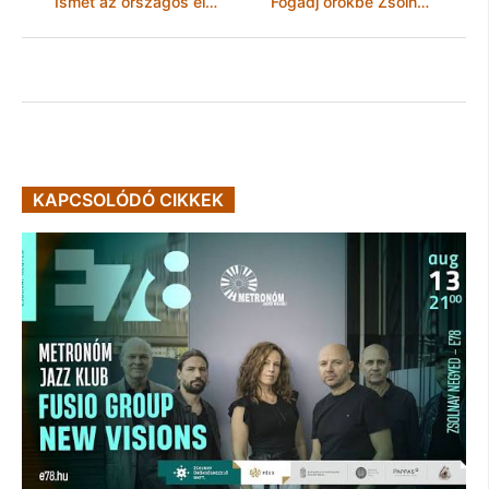
Ismét az országos élvonalban a Tourinform Miskolc iroda
Fogadj örökbe Zsolnay-kerámiát!
KAPCSOLÓDÓ CIKKEK