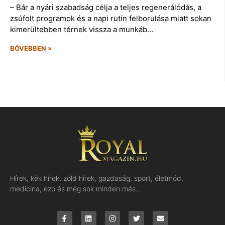
– Bár a nyári szabadság célja a teljes regenerálódás, a
zsúfolt programok és a napi rutin felborulása miatt sokan
kimerültebben térnek vissza a munkáb…
BŐVEBBEN »
Hírek, kék hírek, zöld hírek, gazdaság, sport, életmód,
medicina, ezo és még sok minden más…