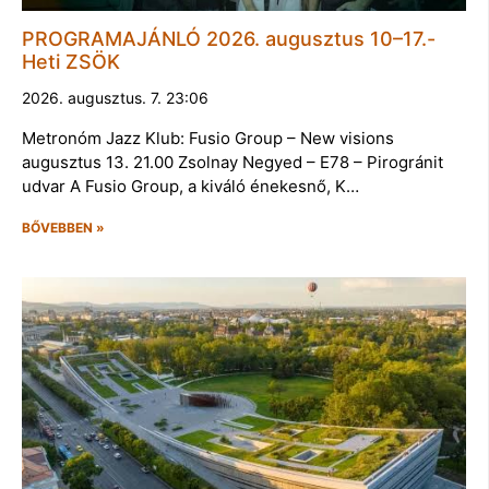
PROGRAMAJÁNLÓ 2026. augusztus 10–17.-
Heti ZSÖK
2026. augusztus. 7. 23:06
Metronóm Jazz Klub: Fusio Group – New visions
augusztus 13. 21.00 Zsolnay Negyed – E78 – Pirogránit
udvar A Fusio Group, a kiváló énekesnő, K…
BŐVEBBEN »