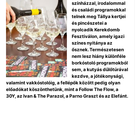
színházzal, irodalommal
és családi programokkal
telnek meg Tállya kertjei
és pincészetei a
nyolcadik Kerekdomb
Fesztiválon, amely igazi
színes nyitánya az
ősznek. Természetesen
nem lesz hiány különféle
borkóstoló programokból
sem, a kutyás dűlőtúrával
kezdve, a jótékonysági,
valamint vakkóstolóig, a fellépők között pedig olyan
előadókat köszönthetünk, mint a Follow The Flow, a
30Y, az Ivan & The Parazol, a Parno Graszt és az Elefánt.