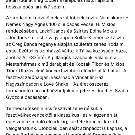
sétán tudhat meg többet a település históriájáról a
hosszúlépés.járunk? sétáin.
Az irodalom kedvelőinek szól többek közt a Nem akarok –
Nemes Nagy Ágnes 100 c. előadás Vecsei H. Miklós
rendezésében, Lackfi János és Szirtes Edina Mókus
#Jóéjtpuszi c. estje vagy éppen Kollár-Klemencz László
az Öreg Banda regénye alapján született zenés irodalmi
estje. Ezúttal is színházzá változik Tállya közösségi háza,
ahol az Art-Színtér A pillangók szabadok, valamint a
Mesterhármas című darabjait és Kocsák Tibor és Miklós
Tibor Utazás című koncertszínházi előadását láthatjuk. A
fesztivál zárónapján, vasárnap a Vincellér Ház
Nagyszínpadon a Love Shake – Az élet összeráz
formabontó darabot nézhetjük meg Rezes Judit és Szabó
Győző előadásában.
Természetesen nincs fesztivál zene nélkül: a
fesztiválkedvencektől a klasszikus- és világzenén át,
egészen az induló előadókig, sokféle koncert között
válogathatunk. Utóbbiak idén saját színpadot is kapnak, a
Palota Borházban ugyanis a Hangfoglaló Program fiatal