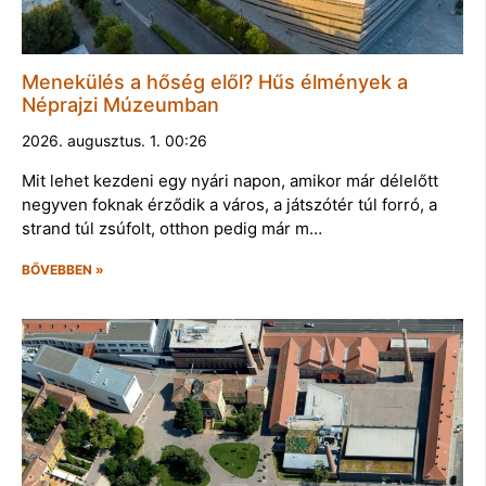
Menekülés a hőség elől? Hűs élmények a
Néprajzi Múzeumban
2026. augusztus. 1. 00:26
Mit lehet kezdeni egy nyári napon, amikor már délelőtt
negyven foknak érződik a város, a játszótér túl forró, a
strand túl zsúfolt, otthon pedig már m…
BŐVEBBEN »