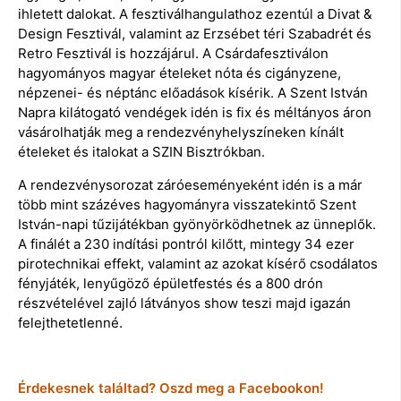
ihletett dalokat. A fesztiválhangulathoz ezentúl a Divat &
Design Fesztivál, valamint az Erzsébet téri Szabadrét és
Retro Fesztivál is hozzájárul. A Csárdafesztiválon
hagyományos magyar ételeket nóta és cigányzene,
népzenei- és néptánc előadások kísérik. A Szent István
Napra kilátogató vendégek idén is fix és méltányos áron
vásárolhatják meg a rendezvényhelyszíneken kínált
ételeket és italokat a SZIN Bisztrókban.
A rendezvénysorozat záróeseményeként idén is a már
több mint százéves hagyományra visszatekintő Szent
István-napi tűzijátékban gyönyörködhetnek az ünneplők.
A finálét a 230 indítási pontról kilőtt, mintegy 34 ezer
pirotechnikai effekt, valamint az azokat kísérő csodálatos
fényjáték, lenyűgöző épületfestés és a 800 drón
részvételével zajló látványos show teszi majd igazán
felejthetetlenné.
Érdekesnek találtad? Oszd meg a Facebookon!