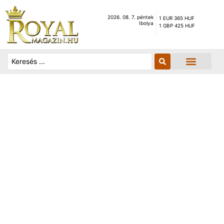
2026. 08. 7. péntek
1 EUR 365 HUF
Ibolya
1 GBP 425 HUF