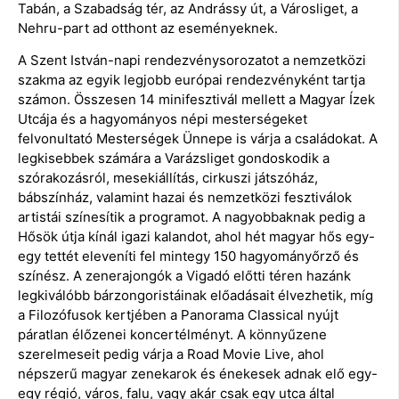
Tabán, a Szabadság tér, az Andrássy út, a Városliget, a
Nehru-part ad otthont az eseményeknek.
A Szent István-napi rendezvénysorozatot a nemzetközi
szakma az egyik legjobb európai rendezvényként tartja
számon. Összesen 14 minifesztivál mellett a Magyar Ízek
Utcája és a hagyományos népi mesterségeket
felvonultató Mesterségek Ünnepe is várja a családokat. A
legkisebbek számára a Varázsliget gondoskodik a
szórakozásról, mesekiállítás, cirkuszi játszóház,
bábszínház, valamint hazai és nemzetközi fesztiválok
artistái színesítik a programot. A nagyobbaknak pedig a
Hősök útja kínál igazi kalandot, ahol hét magyar hős egy-
egy tettét eleveníti fel mintegy 150 hagyományőrző és
színész. A zenerajongók a Vigadó előtti téren hazánk
legkiválóbb bárzongoristáinak előadásait élvezhetik, míg
a Filozófusok kertjében a Panorama Classical nyújt
páratlan élőzenei koncertélményt. A könnyűzene
szerelmeseit pedig várja a Road Movie Live, ahol
népszerű magyar zenekarok és énekesek adnak elő egy-
egy régió, város, falu, vagy akár csak egy utca által