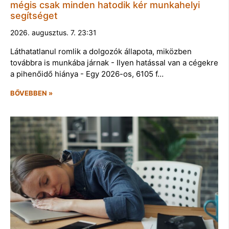
mégis csak minden hatodik kér munkahelyi
segítséget
2026. augusztus. 7. 23:31
Láthatatlanul romlik a dolgozók állapota, miközben
továbbra is munkába járnak - Ilyen hatással van a cégekre
a pihenőidő hiánya - Egy 2026-os, 6105 f…
BŐVEBBEN »