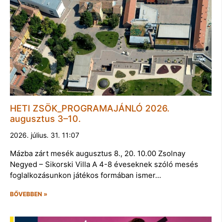
HETI ZSÖK_PROGRAMAJÁNLÓ 2026.
augusztus 3–10.
2026. július. 31. 11:07
Mázba zárt mesék augusztus 8., 20. 10.00 Zsolnay
Negyed – Sikorski Villa A 4-8 éveseknek szóló mesés
foglalkozásunkon játékos formában ismer…
BŐVEBBEN »