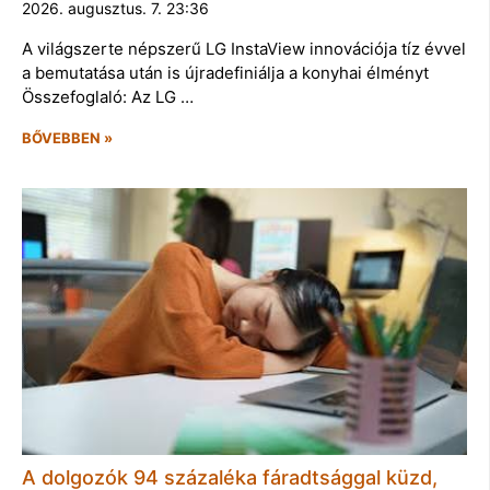
2026. augusztus. 7. 23:36
A világszerte népszerű LG InstaView innovációja tíz évvel
a bemutatása után is újradefiniálja a konyhai élményt
Összefoglaló: Az LG …
BŐVEBBEN »
A dolgozók 94 százaléka fáradtsággal küzd,