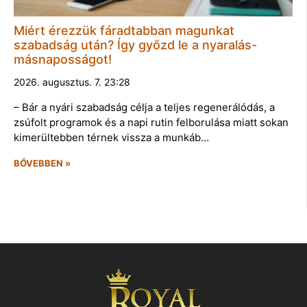
Miért érezzük fáradtabban magunkat
szabadság után? Így győzd le a nyaralás-
másnaposságot!
2026. augusztus. 7. 23:28
– Bár a nyári szabadság célja a teljes regenerálódás, a
zsúfolt programok és a napi rutin felborulása miatt sokan
kimerültebben térnek vissza a munkáb…
BŐVEBBEN »