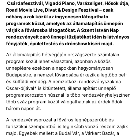
Csárdafesztivál, Vigadó Piano, Varázsliget, Hősök útja,
Road Movie Live, Divat & Design Fesztivál – csak
néhány azok közül az ingyenesen látogatható
programok közül, amelyek az államalapítás ünnepén
várják a fővárosba látogatókat. A Szent István Nap
rendezvényeit záró ünnepi tűzijátékot idén is látványos
fényjáték, épületfestés és drónshow kíséri majd.
Az államalapítás hétvégéjén országszerte számtalan
program közül lehet választani, azonban a közös
ünneplésre ezekben a napokban hagyományosan
Budapestre, a nemzet fővárosába érkezik a legtöbb bel-
és külföldi vendég. A nemzetközi rendezvényszakma
Oscar-díjával* is kitüntetett, államalapítást ünneplő
programsorozaton húsznál is több rendezvényhelyszínen
több száz program közül válogathatnak az érdeklődők
három napon át.
A rendezvénysorozat a főváros legnépszerűbb és
turisztikai szempontból is leginkább vonzó részein zajlik
majd. Egyebek mellett a Budai Vár, a Várkert Bazár, a