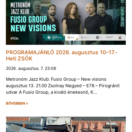
PROGRAMAJÁNLÓ 2026. augusztus 10–17.-
Heti ZSÖK
2026. augusztus. 7. 23:06
Metronóm Jazz Klub: Fusio Group – New visions
augusztus 13. 21.00 Zsolnay Negyed – E78 – Pirogránit
udvar A Fusio Group, a kiváló énekesnő, K…
BŐVEBBEN »