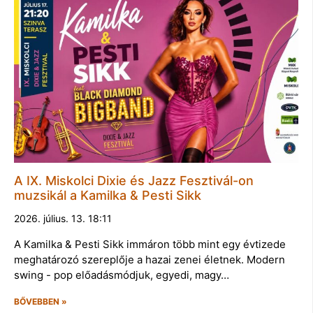
A IX. Miskolci Dixie és Jazz Fesztivál-on
muzsikál a Kamilka & Pesti Sikk
2026. július. 13. 18:11
A Kamilka & Pesti Sikk immáron több mint egy évtizede
meghatározó szereplője a hazai zenei életnek. Modern
swing - pop előadásmódjuk, egyedi, magy…
BŐVEBBEN »