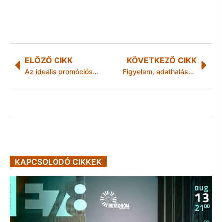
ELŐZŐ CIKK
KÖVETKEZŐ CIKK
Az ideális promóciós ajándék: az egyedi baseballsapka
Figyelem, adathalászok próbálnak visszaélni a PENNY nevével!
KAPCSOLÓDÓ CIKKEK