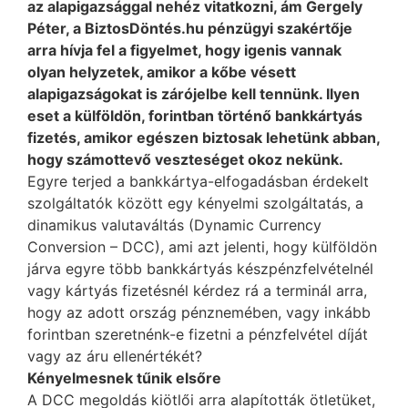
az alapigazsággal nehéz vitatkozni, ám Gergely
Péter, a BiztosDöntés.hu pénzügyi szakértője
arra hívja fel a figyelmet, hogy igenis vannak
olyan helyzetek, amikor a kőbe vésett
alapigazságokat is zárójelbe kell tennünk. Ilyen
eset a külföldön, forintban történő bankkártyás
fizetés, amikor egészen biztosak lehetünk abban,
hogy számottevő veszteséget okoz nekünk.
Egyre terjed a bankkártya-elfogadásban érdekelt
szolgáltatók között egy kényelmi szolgáltatás, a
dinamikus valutaváltás (Dynamic Currency
Conversion – DCC), ami azt jelenti, hogy külföldön
járva egyre több bankkártyás készpénzfelvételnél
vagy kártyás fizetésnél kérdez rá a terminál arra,
hogy az adott ország pénznemében, vagy inkább
forintban szeretnénk-e fizetni a pénzfelvétel díját
vagy az áru ellenértékét?
Kényelmesnek tűnik elsőre
A DCC megoldás kiötlői arra alapították ötletüket,