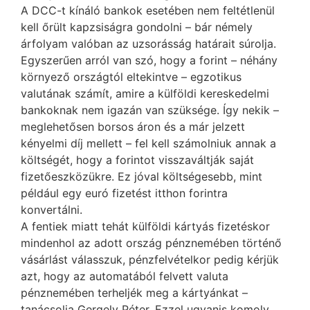
A DCC-t kínáló bankok esetében nem feltétlenül
kell őrült kapzsiságra gondolni – bár némely
árfolyam valóban az uzsorásság határait súrolja.
Egyszerűen arról van szó, hogy a forint – néhány
környező országtól eltekintve – egzotikus
valutának számít, amire a külföldi kereskedelmi
bankoknak nem igazán van szüksége. Így nekik –
meglehetősen borsos áron és a már jelzett
kényelmi díj mellett – fel kell számolniuk annak a
költségét, hogy a forintot visszaváltják saját
fizetőeszközükre. Ez jóval költségesebb, mint
például egy euró fizetést itthon forintra
konvertálni.
A fentiek miatt tehát külföldi kártyás fizetéskor
mindenhol az adott ország pénznemében történő
vásárlást válasszuk, pénzfelvételkor pedig kérjük
azt, hogy az automatából felvett valuta
pénznemében terheljék meg a kártyánkat –
tanácsolja Gergely Péter. Ezzel ugyanis komoly