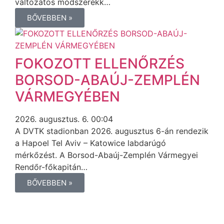
változatos módszerekk…
BŐVEBBEN »
FOKOZOTT ELLENŐRZÉS
BORSOD-ABAÚJ-ZEMPLÉN
VÁRMEGYÉBEN
2026. augusztus. 6. 00:04
A DVTK stadionban 2026. augusztus 6-án rendezik
a Hapoel Tel Aviv – Katowice labdarúgó
mérkőzést. A Borsod-Abaúj-Zemplén Vármegyei
Rendőr-főkapitán…
BŐVEBBEN »