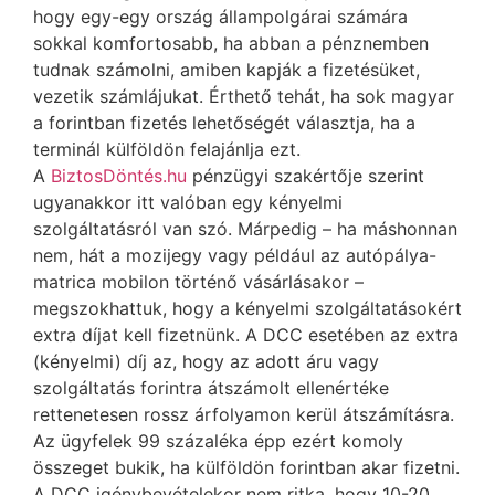
hogy egy-egy ország állampolgárai számára
sokkal komfortosabb, ha abban a pénznemben
tudnak számolni, amiben kapják a fizetésüket,
vezetik számlájukat. Érthető tehát, ha sok magyar
a forintban fizetés lehetőségét választja, ha a
terminál külföldön felajánlja ezt.
A
BiztosDöntés.hu
pénzügyi szakértője szerint
ugyanakkor itt valóban egy kényelmi
szolgáltatásról van szó. Márpedig – ha máshonnan
nem, hát a mozijegy vagy például az autópálya-
matrica mobilon történő vásárlásakor –
megszokhattuk, hogy a kényelmi szolgáltatásokért
extra díjat kell fizetnünk. A DCC esetében az extra
(kényelmi) díj az, hogy az adott áru vagy
szolgáltatás forintra átszámolt ellenértéke
rettenetesen rossz árfolyamon kerül átszámításra.
Az ügyfelek 99 százaléka épp ezért komoly
összeget bukik, ha külföldön forintban akar fizetni.
A DCC igénybevételekor nem ritka, hogy 10-20