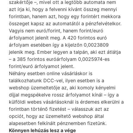
szakértője –, mivel ott a legtöbb automata nem
azt írja ki, hogy a felvenni kívánt összeg mennyi
forintban, hanem azt, hogy egy forintért mekkora
összeget kapsz az automatától a pénzfelvételkor.
Vagyis nem euró/forint, hanem forint/euró
árfolyamot jelenít meg. A 420 forintos euró
árfolyam esetében így a kijelzőn 0,0023809
jelenik meg. Ember legyen a talpán, aki ezt átlátja
– a 385 forintos euróárfolyam 0,0025974-es
forint/euró árfolyamot jelent.
Néhány esetben online vásárláskor is
találkozhatunk DCC-vel, ilyen esetben is a
webshop üzemeltetője az, aki komoly kényelmi
díjjal megspékelve rossz árfolyamot kínál – így a
külföldi webes vásárlásoknál is érdemes elkerülni a
forintban történő fizetést – válasszuk azt az
opciót, hogy az üzemeltető webshop által
alapesetben felkínált pénznemben fizetünk.
Könnyen lehúzás lesz a vége