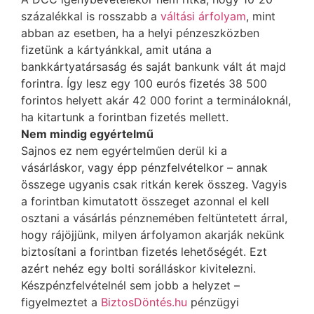
százalékkal is rosszabb a
váltási árfolyam
, mint
abban az esetben, ha a helyi pénzeszközben
fizetünk a kártyánkkal, amit utána a
bankkártyatársaság és saját bankunk vált át majd
forintra. Így lesz egy 100 eurós fizetés 38 500
forintos helyett akár 42 000 forint a termináloknál,
ha kitartunk a forintban fizetés mellett.
Nem mindig egyértelmű
Sajnos ez nem egyértelműen derül ki a
vásárláskor, vagy épp pénzfelvételkor – annak
összege ugyanis csak ritkán kerek összeg. Vagyis
a forintban kimutatott összeget azonnal el kell
osztani a vásárlás pénznemében feltüntetett árral,
hogy rájöjjünk, milyen árfolyamon akarják nekünk
biztosítani a forintban fizetés lehetőségét. Ezt
azért nehéz egy bolti sorálláskor kivitelezni.
Készpénzfelvételnél sem jobb a helyzet –
figyelmeztet a
BiztosDöntés.hu
pénzügyi