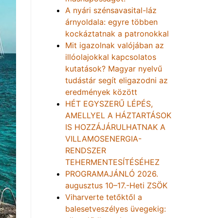
A nyári szénsavasital-láz
árnyoldala: egyre többen
kockáztatnak a patronokkal
Mit igazolnak valójában az
illóolajokkal kapcsolatos
kutatások? Magyar nyelvű
tudástár segít eligazodni az
eredmények között
HÉT EGYSZERŰ LÉPÉS,
AMELLYEL A HÁZTARTÁSOK
IS HOZZÁJÁRULHATNAK A
VILLAMOSENERGIA-
RENDSZER
TEHERMENTESÍTÉSÉHEZ
PROGRAMAJÁNLÓ 2026.
augusztus 10–17.-Heti ZSÖK
Viharverte tetőktől a
balesetveszélyes üvegekig: