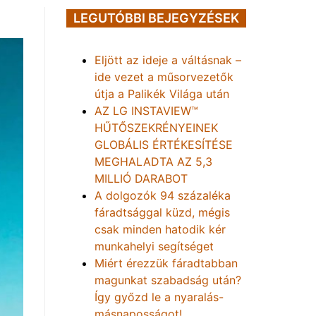
LEGUTÓBBI BEJEGYZÉSEK
Eljött az ideje a váltásnak –
ide vezet a műsorvezetők
útja a Palikék Világa után
AZ LG INSTAVIEW™
HŰTŐSZEKRÉNYEINEK
GLOBÁLIS ÉRTÉKESÍTÉSE
MEGHALADTA AZ 5,3
MILLIÓ DARABOT
A dolgozók 94 százaléka
fáradtsággal küzd, mégis
csak minden hatodik kér
munkahelyi segítséget
Miért érezzük fáradtabban
magunkat szabadság után?
Így győzd le a nyaralás-
másnaposságot!