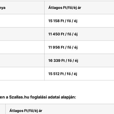
nya
Átlagos Ft/fő/éj ár
15 158 Ft / fő / éj
11 450 Ft / fő / éj
11 956 Ft / fő / éj
16 339 Ft / fő / éj
15 512 Ft / fő / éj
a Szallas.hu foglalási adatai alapján:
Átlagos Ft/fő/éj ár