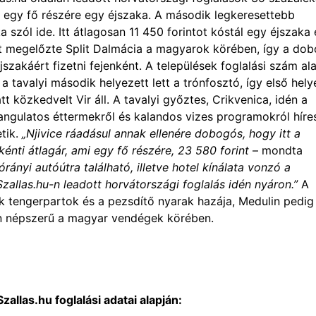
lt egy fő részére egy éjszaka. A második legkeresettebb
a szól ide. Itt átlagosan 11 450 forintot kóstál egy éjszaka
iót megelőzte Split Dalmácia a magyarok körében, így a do
éjszakáért fizetni fejenként. A települések foglalási szám al
, a tavalyi második helyezett lett a trónfosztó, így első hely
 közkedvelt Vir áll. A tavalyi győztes, Crikvenica, idén a
angulatos éttermekről és kalandos vizes programokról híre
etik.
„Njivice ráadásul annak ellenére dobogós, hogy itt a
nti átlagár, ami egy fő részére, 23 580 forint
– mondta
nyi autóútra található, illetve hotel kínálata vonzó a
zallas.hu-n leadott horvátországi foglalás idén nyáron.”
A
k tengerpartok és a pezsdítő nyarak hazája, Medulin pedig
yen népszerű a magyar vendégek körében.
llas.hu foglalási adatai alapján: