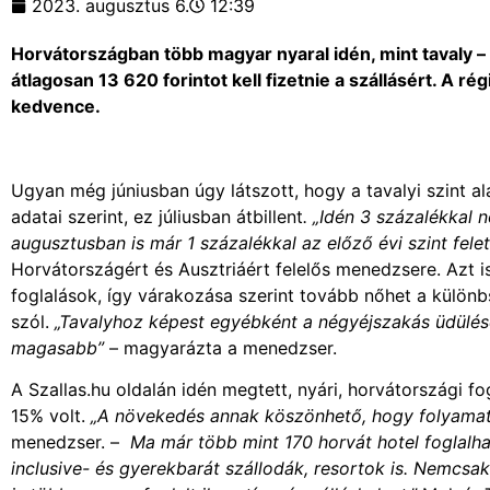
2023. augusztus 6.
12:39
Horvátországban több magyar nyaral idén, mint tavaly – d
átlagosan 13 620 forintot kell fizetnie a szállásért. A r
kedvence.
Ugyan még júniusban úgy látszott, hogy a tavalyi szint al
adatai szerint, ez júliusban átbillent
. „Idén 3 százalékkal 
augusztusban is már 1 százalékkal az előző évi szint fele
Horvátországért és Ausztriáért felelős menedzsere. Azt 
foglalások, így várakozása szerint tovább nőhet a különb
szól.
„Tavalyhoz képest egyébként a négyéjszakás üdülés
magasabb”
– magyarázta a menedzser.
A Szallas.hu oldalán idén megtett, nyári, horvátországi f
15% volt.
„A növekedés annak köszönhető, hogy folyamatos
menedzser. –
Ma már több mint 170 horvát hotel foglalha
inclusive- és gyerekbarát szállodák, resortok is. Nemcsak 