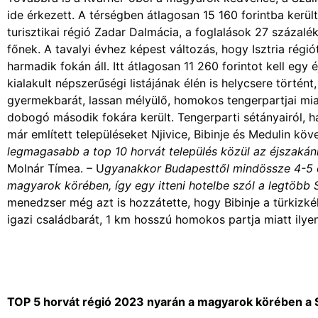
ide érkezett. A térségben átlagosan 15 160 forintba kerü
turisztikai régió Zadar Dalmácia, a foglalások 27 százalék
főnek. A tavalyi évhez képest változás, hogy Isztria rég
harmadik fokán áll. Itt átlagosan 11 260 forintot kell egy 
kialakult népszerűségi listájának élén is helycsere történt
gyermekbarát, lassan mélyülő, homokos tengerpartjai miatt
dobogó második fokára került. Tengerparti sétányairól, h
már említett településeket Njivice, Bibinje és Medulin köv
legmagasabb a top 10 horvát település közül az éjszakánké
Molnár Tímea. – U
gyanakkor Budapesttől mindössze 4-5 órá
magyarok körében, így egy itteni hotelbe szól a legtöbb S
menedzser még azt is hozzátette, hogy Bibinje a türkizké
igazi családbarát, 1 km hosszú homokos partja miatt il
TOP 5 horvát régió 2023 nyarán a magyarok körében a Sza