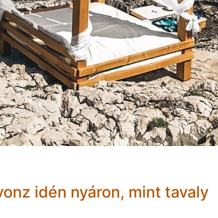
onz idén nyáron, mint tavaly