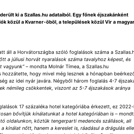
erült ki a Szallas.hu adataiból. Egy főnek éjszakánként
égiók közül a Kvarner-öböl, a települések közül Vir a magya
att áll a Horvátországba szóló foglalások száma a Szallas.
nőtt a júliusi horvát nyaralások száma tavalyhoz képest, és
tt vagyunk”
– mondta Molnár Tímea, a Szallas.hu
is hozzátette, hogy mivel még lesznek a hónapban beérkez
ség az idei nyár javára. Négyből három foglalás 4-7 éjszak
ek némileg csökkentek, viszont az 5-7 éjszakások aránya
oglalások 17 százaléka hotel kategóriába érkezett, ez 2022
an bővítjük kínálatunkat a hotel kategóriában is
– mondt
tó oldalunkon, köztük tengerparti medencés szállások, all
a kínálat nőtt, hanem a kereslet is, ráadásul a drágulás ell