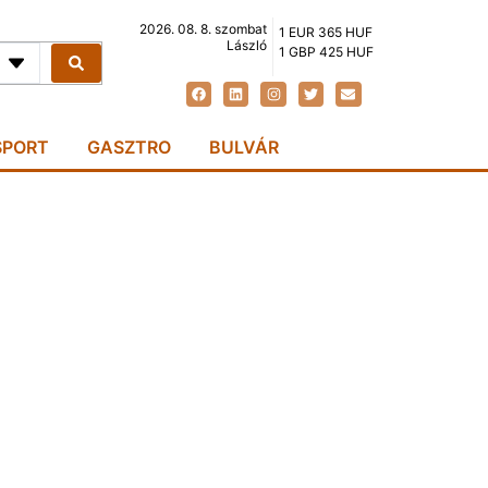
2026. 08. 8. szombat
1 EUR 365 HUF
László
1 GBP 425 HUF
SPORT
GASZTRO
BULVÁR