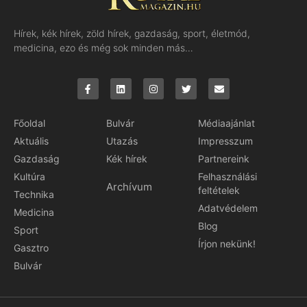
Hírek, kék hírek, zöld hírek, gazdaság, sport, életmód,
medicina, ezo és még sok minden más…
Főoldal
Bulvár
Médiaajánlat
Aktuális
Utazás
Impresszum
Gazdaság
Kék hírek
Partnereink
Kultúra
Felhasználási
Archívum
feltételek
Technika
Adatvédelem
Medicina
Blog
Sport
Írjon nekünk!
Gasztro
Bulvár