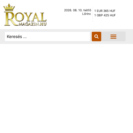
2026. 08. 10. hétfő
1 EUR 365 HUF
Lőrinc
1 GBP 425 HUF