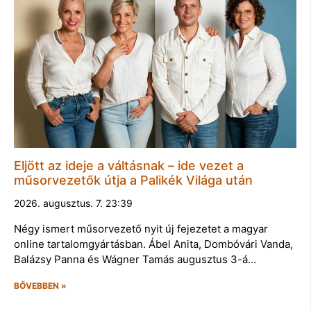
Eljött az ideje a váltásnak – ide vezet a
műsorvezetők útja a Palikék Világa után
2026. augusztus. 7. 23:39
Négy ismert műsorvezető nyit új fejezetet a magyar
online tartalomgyártásban. Ábel Anita, Dombóvári Vanda,
Balázsy Panna és Wágner Tamás augusztus 3-á…
BŐVEBBEN »