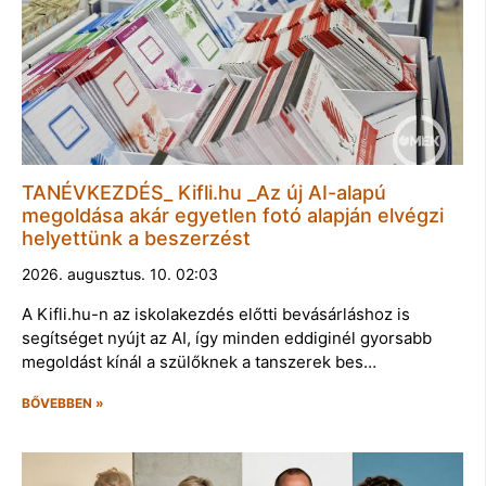
TANÉVKEZDÉS_ Kifli.hu _Az új AI-alapú
megoldása akár egyetlen fotó alapján elvégzi
helyettünk a beszerzést
2026. augusztus. 10. 02:03
A Kifli.hu-n az iskolakezdés előtti bevásárláshoz is
segítséget nyújt az AI, így minden eddiginél gyorsabb
megoldást kínál a szülőknek a tanszerek bes…
BŐVEBBEN »