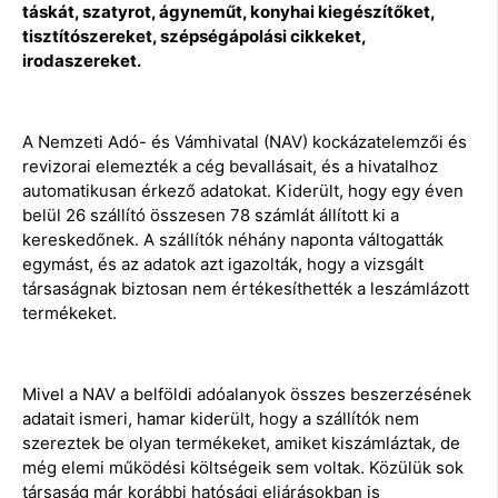
táskát, szatyrot, ágyneműt, konyhai kiegészítőket,
tisztítószereket, szépségápolási cikkeket,
irodaszereket.
A Nemzeti Adó- és Vámhivatal (NAV) kockázatelemzői és
revizorai elemezték a cég bevallásait, és a hivatalhoz
automatikusan érkező adatokat. Kiderült, hogy egy éven
belül 26 szállító összesen 78 számlát állított ki a
kereskedőnek. A szállítók néhány naponta váltogatták
egymást, és az adatok azt igazolták, hogy a vizsgált
társaságnak biztosan nem értékesíthették a leszámlázott
termékeket.
Mivel a NAV a belföldi adóalanyok összes beszerzésének
adatait ismeri, hamar kiderült, hogy a szállítók nem
szereztek be olyan termékeket, amiket kiszámláztak, de
még elemi működési költségeik sem voltak. Közülük sok
társaság már korábbi hatósági eljárásokban is