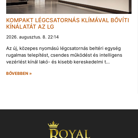
KOMPAKT LÉGCSATORNÁS KLÍMÁVAL BŐVÍTI
KÍNÁLATÁT AZ LG
2026. augusztus. 8. 22:14
Az új, közepes nyomású légcsatornás beltéri egység
rugalmas telepítést, csendes működést és intelligens
vezérlést kínál lakó- és kisebb kereskedelmi t…
BŐVEBBEN »