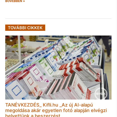
BŐVEBBEN »
TOVÁBBI CIKKEK
TANÉVKEZDÉS_ Kifli.hu _Az új AI-alapú
megoldása akár egyetlen fotó alapján elvégzi
helyettünk a beszerzést