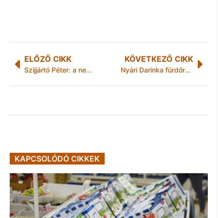
ELŐZŐ CIKK
KÖVETKEZŐ CIKK
Szijjártó Péter: a nemzetközi közösség legfőbb feladata a regionális fegyveres konfliktusok békés rendezése
Nyári Darinka fürdőruhában
KAPCSOLÓDÓ CIKKEK