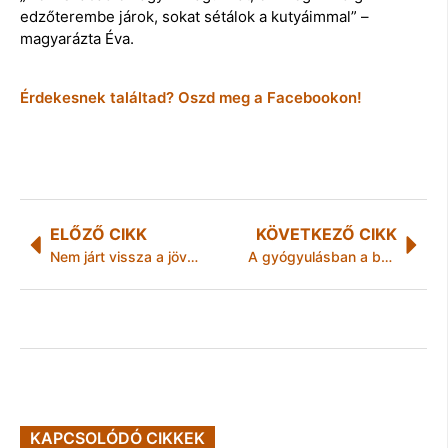
edzőterembe járok, sokat sétálok a kutyáimmal” –
magyarázta Éva.
Érdekesnek találtad? Oszd meg a Facebookon!
ELŐZŐ CIKK
KÖVETKEZŐ CIKK
Nem járt vissza a jövedéki adó a növénytermesztőnek
A gyógyulásban a beteg is partner
KAPCSOLÓDÓ CIKKEK