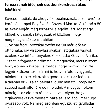
tornázzanak idős, sok esetben kerekesszékes
lakóikkal.
Kevesen tudják, de ahogy ők fogalmaznak: „ezer éve” jó
barátságot ápol Bay Éva és Oszvald Marika. A két nő a 80-
as évek elején még tornázni is együtt járt. Most egy
idősek otthonába látogattak el közösen, hogy
megmozgassák az ott élőket.
„Sok barátom, hozzátartozóm került már idősek
otthonába, így viszonylag gyakori látogatója vagyok
ezeknek az intézményeknek” – kezdte Oszvald Marika.
„Azért is fogadtam örömmel a meghívást, mert hiszem,
hogy ebben a korban is fontos, hogy mozogjunk. Ne
legyünk álszentek, már mi is hetven felett vagyunk,
minket is utolértek azok a gondok, amik az időseket
általában érik. Talán példát tudunk mutatni, hogy nem
szabad ezek ellenére sem feladni. A mozgás nekem
mindig is az életem része volt, volt olyan, hogy
cigánykerekezve mentem haza az iskolából, mert úgy
gyorsabb volt. Nemrég azonban egy ízületi gyulladás