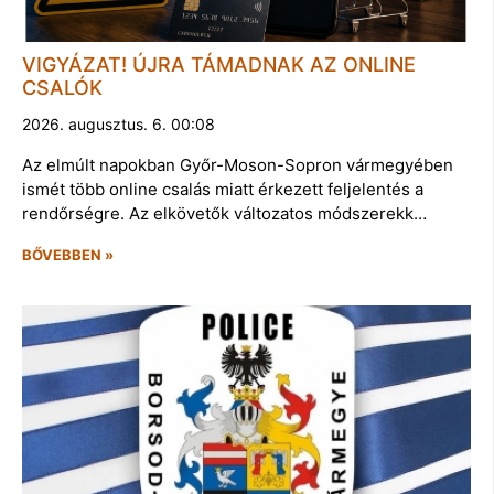
VIGYÁZAT! ÚJRA TÁMADNAK AZ ONLINE
CSALÓK
2026. augusztus. 6. 00:08
Az elmúlt napokban Győr-Moson-Sopron vármegyében
ismét több online csalás miatt érkezett feljelentés a
rendőrségre. Az elkövetők változatos módszerekk…
BŐVEBBEN »