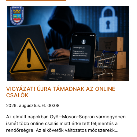
VIGYÁZAT! ÚJRA TÁMADNAK AZ ONLINE
CSALÓK
2026. augusztus. 6. 00:08
Az elmúlt napokban Győr-Moson-Sopron vármegyében
ismét több online csalás miatt érkezett feljelentés a
rendőrségre. Az elkövetők változatos módszerekk…