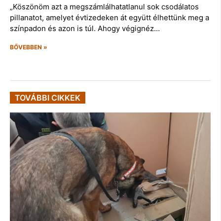
„Köszönöm azt a megszámlálhatatlanul sok csodálatos
pillanatot, amelyet évtizedeken át együtt élhettünk meg a
színpadon és azon is túl. Ahogy végignéz…
BŐVEBBEN »
TOVÁBBI CIKKEK