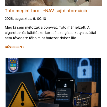
Toto megint tarolt -NAV sajtóinformáció
2026. augusztus. 6. 00:10
Még ki sem nyitották a ponyvát, Toto már jelzett. A
cigaretta- és kábítószerkereső szolgálati kutya ezúttal
sem tévedett: több mint hatezer doboz ille…
BŐVEBBEN »