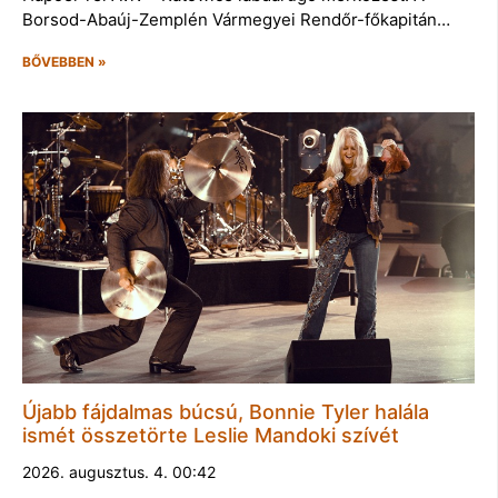
Borsod-Abaúj-Zemplén Vármegyei Rendőr-főkapitán…
BŐVEBBEN »
Újabb fájdalmas búcsú, Bonnie Tyler halála
ismét összetörte Leslie Mandoki szívét
2026. augusztus. 4. 00:42