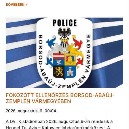
BŐVEBBEN »
FOKOZOTT ELLENŐRZÉS BORSOD-ABAÚJ-
ZEMPLÉN VÁRMEGYÉBEN
2026. augusztus. 6. 00:04
A DVTK stadionban 2026. augusztus 6-án rendezik a
Hapoel Tel Aviv – Katowice labdarúgó mérkőzést. A