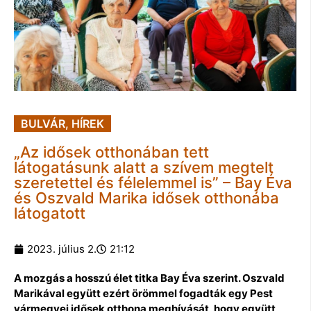
BULVÁR
,
HÍREK
„Az idősek otthonában tett
látogatásunk alatt a szívem megtelt
szeretettel és félelemmel is” – Bay Éva
és Oszvald Marika idősek otthonába
látogatott
2023. július 2.
21:12
A mozgás a hosszú élet titka Bay Éva szerint. Oszvald
Marikával együtt ezért örömmel fogadták egy Pest
vármegyei idősek otthona meghívását, hogy együtt