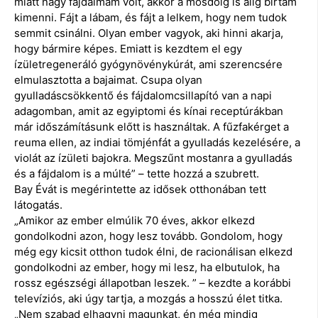
miatt nagy fájdalmam volt, akkor a mosdóig is alig bírtam
kimenni. Fájt a lábam, és fájt a lelkem, hogy nem tudok
semmit csinálni. Olyan ember vagyok, aki hinni akarja,
hogy bármire képes. Emiatt is kezdtem el egy
ízületregeneráló gyógynövénykúrát, ami szerencsére
elmulasztotta a bajaimat. Csupa olyan
gyulladáscsökkentő és fájdalomcsillapító van a napi
adagomban, amit az egyiptomi és kínai receptúrákban
már időszámításunk előtt is használtak. A fűzfakérget a
reuma ellen, az indiai tömjénfát a gyulladás kezelésére, a
violát az ízületi bajokra. Megszűnt mostanra a gyulladás
és a fájdalom is a múlté” – tette hozzá a szubrett.
Bay Évát is megérintette az idősek otthonában tett
látogatás.
„Amikor az ember elmúlik 70 éves, akkor elkezd
gondolkodni azon, hogy lesz tovább. Gondolom, hogy
még egy kicsit otthon tudok élni, de racionálisan elkezd
gondolkodni az ember, hogy mi lesz, ha elbutulok, ha
rossz egészségi állapotban leszek. ” – kezdte a korábbi
televíziós, aki úgy tartja, a mozgás a hosszú élet titka.
„Nem szabad elhagyni magunkat, én még mindig