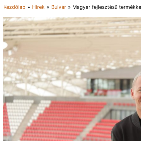
Kezdőlap
»
Hírek
»
Bulvár
»
Magyar fejlesztésű termékk