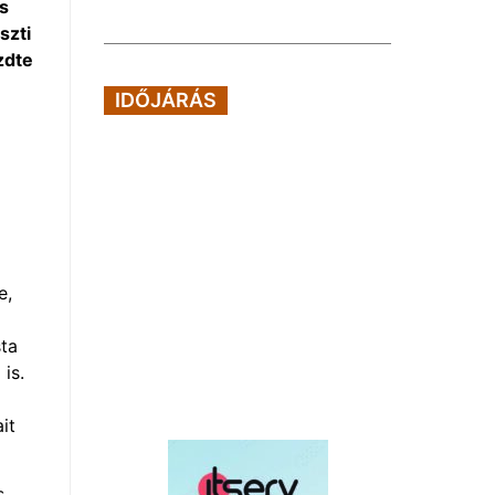
s
szti
zdte
IDŐJÁRÁS
e,
sta
is.
it
s