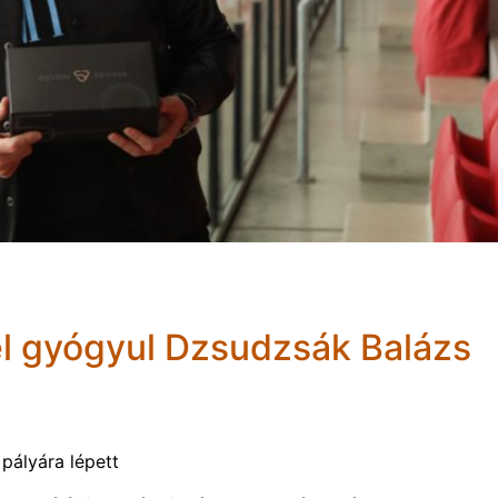
el gyógyul Dzsudzsák Balázs
pályára lépett