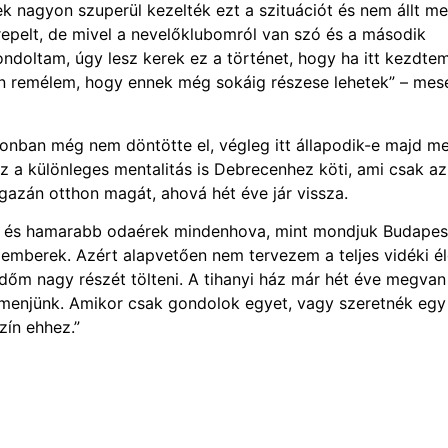
nek nagyon szuperül kezelték ezt a szituációt és nem állt m
epelt, de mivel a nevelőklubomról van szó és a második
ndoltam, úgy lesz kerek ez a történet, hogy ha itt kezdte
yon remélem, hogy ennek még sokáig részese lehetek” – mes
zonban még nem döntötte el, végleg itt állapodik-e majd m
z a különleges mentalitás is Debrecenhez köti, ami csak az
gazán otthon magát, ahová hét éve jár vissza.
ég és hamarabb odaérek mindenhova, mint mondjuk Budapes
 emberek. Azért alapvetően nem tervezem a teljes vidéki él
őm nagy részét tölteni. A tihanyi ház már hét éve megvan
 lemenjünk. Amikor csak gondolok egyet, vagy szeretnék egy
zín ehhez.”