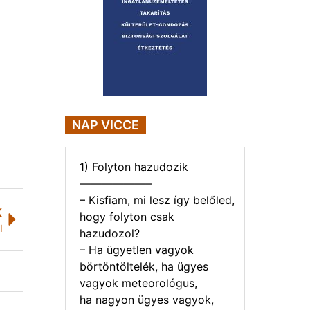
NAP VICCE
1) Folyton hazudozik
——————–
– Kisfiam, mi lesz így belőled,
K
hogy folyton csak
l
hazudozol?
– Ha ügyetlen vagyok
börtöntöltelék, ha ügyes
vagyok meteorológus,
ha nagyon ügyes vagyok,