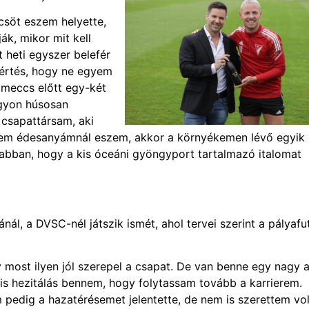
söt eszem helyette,
k, mikor mit kell
 heti egyszer belefér
sértés, hogy ne egyem
meccs előtt egy-két
agyon húsosan
 csapattársam, aki
r nem édesanyámnál eszem, akkor a környékemen lévő egyik
bban, hogy a kis óceáni gyöngyport tartalmazó italomat
nál, a DVSC-nél játszik ismét, ahol tervei szerint a pályafu
ost ilyen jól szerepel a csapat. De van benne egy nagy 
kis hezitálás bennem, hogy folytassam tovább a karrierem.
 pedig a hazatérésemet jelentette, de nem is szerettem vol