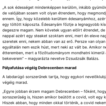
„A sok édességet mindenképpen kerülöm, inkább gyümölc
de valójában sosem volt olyan étrendem, hogy megmondjá
ennem. Így, hogy közelebb kerültem édesanyámhoz, azért
egy töltött káposzta. Édesanyám főztje a legnagyobb kí
degeszre magam. Nem követek ugyan előírt étrendet, de 
nappal azért egy steaket szoktam enni, mert én eleve n
szeretek enni, nekem abban van az erő. Persze van olyan
egyáltalán nem eszik húst, mert neki az vált be. Amiko
étteremben, mert a főzőtudományom mondhatni kimerül a
bekeverem” – magyarázta nevetve Dzsudzsák Balázs.
Pályafutása végéig Debrecenben marad
A labdarúgó sorszerűnek tartja, hogy egykori nevelőklubjá
végéig marad.
„Egyre jobban érzem magam Debrecenben – főként, hogy m
sorsszerűség is, hiszen amikor beütött a covid, volt egy 
Hiszek abban, hogy minden okkal történik, a covid nekem