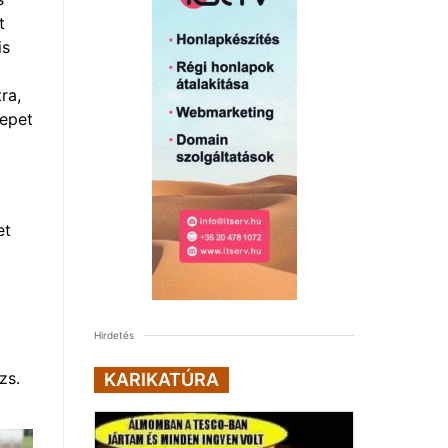
t
is
ra,
repet
et
Hirdetés
zs.
KARIKATÚRA