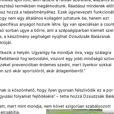
jlesztésű termékben megálmodtunk. Ráadásul mindenek előt
esz hozzá a teljesítményéhez. Ezek úgynevezett funkcionál
hogy nem egy általános kollagént juttatunk be, hanem ezt
cifikus anyagot hozunk létre. Így van speciálisan a csont
olsó sorban ugye a bőrre, ami a szépségiparban kiemelt sze
tte, a készítmény segítséget nyújthat Dzsudzsák Balázsnak
klóját.
tkezik a helyén. Ugyanígy ha mondjuk ínra, vagy szalagra
eltétlenül fog lerövidülni, viszont egy jobb minőségű szöv
 ezeket prevencióban érdemes szedni, mert ilyenkor sokkal
 szó akár sportolóról, akár átlagemberről.”
nak is köszönhető, hogy ilyen gyorsan felszívódik ez a por
yulási folyamat fejlődésére” – tette hozzá Dzsudzsák Balá
lett, mert mint mondja, nem követ szigorúan szabályozott
elcsábítja.