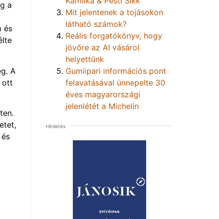
Kamilka & Pesti Sikk
eg a
Mit jelentenek a tojásokon
látható számok?
m és
Reális forgatókönyv, hogy
élte
jövőre az AI vásárol
helyettünk
eg. A
Gumiipari információs pont
 ott
felavatásával ünnepelte 30
éves magyarországi
jelenlétét a Michelin
ten.
etet,
Hirdetés
 és