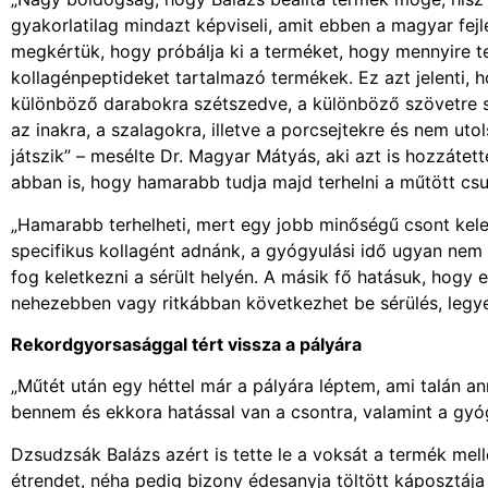
gyakorlatilag mindazt képviseli, amit ebben a magyar fe
megkértük, hogy próbálja ki a terméket, hogy mennyire t
kollagénpeptideket tartalmazó termékek. Ez azt jelenti, 
különböző darabokra szétszedve, a különböző szövetre spe
az inakra, a szalagokra, illetve a porcsejtekre és nem ut
játszik” – mesélte Dr. Magyar Mátyás, aki azt is hozzáte
abban is, hogy hamarabb tudja majd terhelni a műtött csu
„Hamarabb terhelheti, mert egy jobb minőségű csont kele
specifikus kollagént adnánk, a gyógyulási idő ugyan nem f
fog keletkezni a sérült helyén. A másik fő hatásuk, hogy
nehezebben vagy ritkábban következhet be sérülés, legyen
Rekordgyorsasággal tért vissza a pályára
„Műtét után egy héttel már a pályára léptem, ami talán an
bennem és ekkora hatással van a csontra, valamint a gyóg
Dzsudzsák Balázs azért is tette le a voksát a termék mel
étrendet, néha pedig bizony édesanyja töltött káposztája 