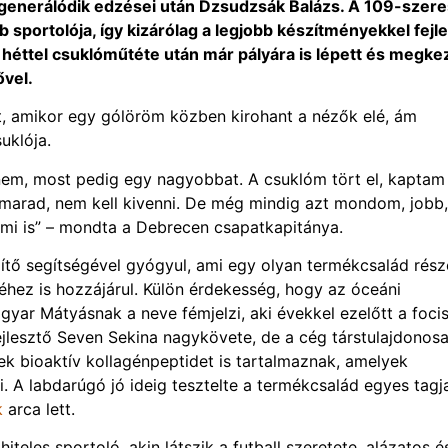
egenerálódik edzései után Dzsudzsák Balázs. A 109-szere
sportolója, így kizárólag a legjobb készítményekkel fejle
y héttel csuklóműtéte után már pályára is lépett és megke
ővel.
, amikor egy gólöröm közben kirohant a nézők elé, ám
uklója.
nem, most pedig egy nagyobbat. A csuklóm tört el, kaptam
s marad, nem kell kivenni. De még mindig azt mondom, jobb,
rmi is” – mondta a Debrecen csapatkapitánya.
ítő segítségével gyógyul, ami egy olyan termékcsalád rész
éhez is hozzájárul. Külön érdekesség, hogy az óceáni
ar Mátyásnak a neve fémjelzi, aki évekkel ezelőtt a foci
ejlesztő Seven Sekina nagykövete, de a cég társtulajdonosa 
k bioaktív kollagénpeptidet is tartalmaznak, amelyek
. A labdarúgó jó ideig tesztelte a termékcsalád egyes tagja
k
arca lett.
eles sportoló, akin látszik a futball szeretete, alázatos é