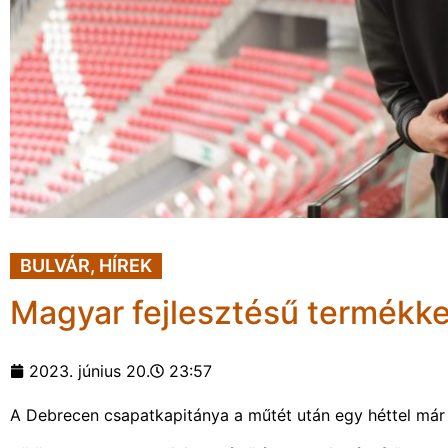
BULVÁR
,
HÍREK
Magyar fejlesztésű termékk
2023. június 20.
23:57
A Debrecen csapatkapitánya a műtét után egy héttel már 