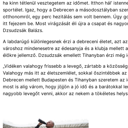
ha kinn tétlenül vesztegetem az időmet. Itthon hál’ isten
sportélet. Igaz, hogy a Debrecen a másodosztályban szer
otthonomról, egy perc hezitálás sem volt bennem. Úgy go
itt fejezem be. Most virágzását éli újra a csapat és nag
Dzsudzsák Balázs.
A labdarúgó különlegesnek érzi a debreceni életet, azt a
városhoz mindenesetre az édesanyja és a klubja mellett a
élőkre jellemző. Dzsudzsák emellett Tihanyban érzi még i
„Vidéken valahogy frissebb a levegő, zártabb a közöss
Valahogy más itt az életszemlélet, sokkal őszintébbek az
Debrecen mellett Budapesten és Tihanyban szeretem az id
most is alig várom, hogy jöjjön a jó idő és a barátokkal
nagyobb levegőt venni, akkor az nekem a tökéletes helys