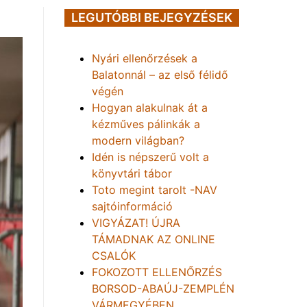
LEGUTÓBBI BEJEGYZÉSEK
Nyári ellenőrzések a
Balatonnál – az első félidő
végén
Hogyan alakulnak át a
kézműves pálinkák a
modern világban?
Idén is népszerű volt a
könyvtári tábor
Toto megint tarolt -NAV
sajtóinformáció
VIGYÁZAT! ÚJRA
TÁMADNAK AZ ONLINE
CSALÓK
FOKOZOTT ELLENŐRZÉS
BORSOD-ABAÚJ-ZEMPLÉN
VÁRMEGYÉBEN