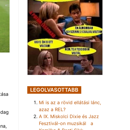
LEGOLVASOTTABB
tása
Mi is az a rövid ellátási lánc,
azaz a REL?
adag
A IX. Miskolci Dixie és Jazz
Fesztivál-on muzsikál a
na,