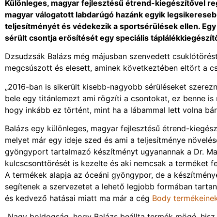
Különleges, magyar fejlesztésű étrend-kiegészítővel r
magyar válogatott labdarúgó hazánk egyik legsikeresebb 
teljesítményét és védekezik a sportsérülések ellen. Eg
sérült csontja erősítését egy speciális táplálékkiegészít
Dzsudzsák Balázs még májusban szenvedett csuklótörést
megcsúszott és elesett, aminek következtében eltört a cs
„2016-ban is sikerült kisebb-nagyobb sérüléseket szerez
bele egy titánlemezt ami rögzíti a csontokat, ez benne i
hogy inkább ez történt, mint ha a lábammal lett volna bá
Balázs egy különleges, magyar fejlesztésű étrend-kiegész
melyet már egy ideje szed és ami a teljesítménye növelés
gyöngyport tartalmazó készítményt ugyanannak a Dr. Magy
kulcscsonttörését is kezelte és aki nemcsak a terméket f
A termékek alapja az óceáni gyöngypor, de a készítménye
segítenek a szervezetet a lehető legjobb formában tartani
és kedvező hatásai miatt ma már a cég
Body termékeine
„Nagy boldogság, hogy Balázs beállta termék mögé, hisz hit