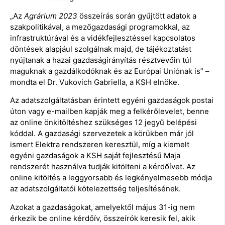
„Az
Agrárium 2023
összeírás során gyűjtött adatok a
szakpolitikával, a mezőgazdasági programokkal, az
infrastruktúrával és a vidékfejlesztéssel kapcsolatos
döntések alapjául szolgálnak majd, de tájékoztatást
nyújtanak a hazai gazdaságirányítás résztvevőin túl
maguknak a gazdálkodóknak és az Európai Uniónak is” –
mondta el Dr. Vukovich Gabriella, a KSH elnöke.
Az adatszolgáltatásban érintett egyéni gazdaságok postai
úton vagy e-mailben kapják meg a felkérőlevelet, benne
az online önkitöltéshez szükséges 12 jegyű belépési
kóddal. A gazdasági szervezetek a körükben már jól
ismert Elektra rendszeren keresztül, míg a kiemelt
egyéni gazdaságok a KSH saját fejlesztésű Maja
rendszerét használva tudják kitölteni a kérdőívet. Az
online kitöltés a leggyorsabb és legkényelmesebb módja
az adatszolgáltatói kötelezettség teljesítésének.
Azokat a gazdaságokat, amelyektől május 31-ig nem
érkezik be online kérdőív, összeírók keresik fel, akik