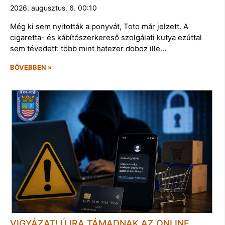
2026. augusztus. 6. 00:10
Még ki sem nyitották a ponyvát, Toto már jelzett. A
cigaretta- és kábítószerkereső szolgálati kutya ezúttal
sem tévedett: több mint hatezer doboz ille…
BŐVEBBEN »
VIGYÁZAT! ÚJRA TÁMADNAK AZ ONLINE