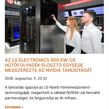
AZ LG ELECTRONICS 600 KW-OS
HŰTŐFOLYADÉK-ELOSZTÓ EGYSÉGE
MEGSZEREZTE AZ NVIDIA TANÚSÍTÁSÁT
2026. augusztus. 5. 23:32
A tanúsítás igazolja az LG fejlett hőmenedzsment-
technológiáját, megerősíti a vállalat NVIDIA-val fennálló
partnerséget, és felgyorsítja az AI-infrast…
BŐVEBBEN »