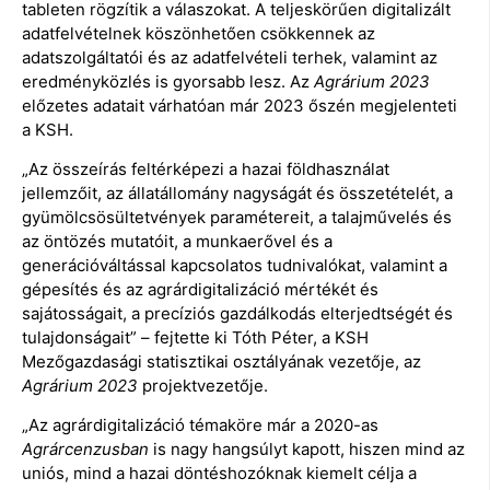
tableten rögzítik a válaszokat. A teljeskörűen digitalizált
adatfelvételnek köszönhetően csökkennek az
adatszolgáltatói és az adatfelvételi terhek, valamint az
eredményközlés is gyorsabb lesz. Az
Agrárium 2023
előzetes adatait várhatóan már 2023 őszén megjelenteti
a KSH.
„Az összeírás feltérképezi a hazai földhasználat
jellemzőit, az állatállomány nagyságát és összetételét, a
gyümölcsösültetvények paramétereit, a talajművelés és
az öntözés mutatóit, a munkaerővel és a
generációváltással kapcsolatos tudnivalókat, valamint a
gépesítés és az agrárdigitalizáció mértékét és
sajátosságait, a precíziós gazdálkodás elterjedtségét és
tulajdonságait” – fejtette ki Tóth Péter, a KSH
Mezőgazdasági statisztikai osztályának vezetője, az
Agrárium 2023
projektvezetője.
„Az agrárdigitalizáció témaköre már a 2020-as
Agrárcenzusban
is nagy hangsúlyt kapott, hiszen mind az
uniós, mind a hazai döntéshozóknak kiemelt célja a