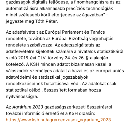
gazdaságok digitális fejlődése, a finomhangolásra és az
automatizálásra alkalmasabb precíziós technológiák
minél szélesebb körű elterjedése az ágazatban” –
jegyezte meg Tóth Péter.
Az adatfelvételt az Európai Parlament és Tanács
rendelete, továbbá az Európai Bizottság végrehajtási
rendelete szabályozza. Az adatszolgáltatás az
adatfelvételre kijelöltek számára a hivatalos statisztikáról
szóló 2016. évi CLV. törvény 24. és 26. §-a alapján
kötelező. A KSH minden adatot bizalmasan kezel, a
válaszadók személyes adatait a hazai és az európai uniós
adatvédelmi és statisztikai jogszabályok
rendelkezéseinek betartásával védi. Az adatokat csak
statisztikai célból, összesített formában hozza
nyilvánosságra.
Az
Agrárium 2023
gazdaságszerkezeti összeírásról
további információ érhető el a KSH oldalán:
https://www.ksh.hu/agrarcenzusok_agrarium_2023