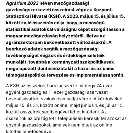
Agrárium 2023
néven mezőgazdasági
gazdaságszerkezeti összeírást végez a Központi
Statisztikai Hivatal (KSH). A 2023. május 15. és július 15.
között zajló összeírás célja, hogy jó minőségű
statisztikai adatokkal valósághű képet szolgáltasson a
magyar mezőgazdaság helyzetéről, illetve az
agrárszektorban bekövetkezett változásokról. A
beérkező adatok segítik a mezőgazdasági
tevékenységet végzők és érdekképviseleteik
munkáját, továbbá a kormányzati szakpolitikusok
megalapozott döntéshozatalát a hazai és az uniós
támogatáspolitika tervezése és implementálása során.
A KSH az összeírást országszerte mintegy 74 ezer
egyéni gazdaság és 11 ezer gazdasági szervezet
bevonásával két szakaszban hajtja végre. A kérdőíveket
május 15. és 31. között online, majd június 1. és július 15.
között összeírók segítségével lehet kitölteni. Az
összeírók az ország 941 településén keresik fel azokat az
egyéni gazdaságokat, amelyek nem éltek az online
kitöltés lehetőségével.