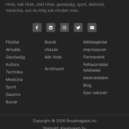
Hírek, kék hírek, zöld hírek, gazdaság, sport, életmód,
medicina, ezo és még sok minden más…
Főoldal
Bulvár
Médiaajánlat
Aktuális
Utazás
Impresszum
Gazdaság
Kék hírek
Partnereink
Kultúra
Felhasználási
Archívum
feltételek
Technika
Adatvédelem
Medicina
Blog
Sport
Írjon nekünk!
Gasztro
Bulvár
Copyright © 2026 Royalmagazin.hu
Sitebuild:
Kreativweb.hu