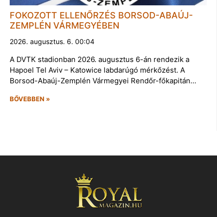
FOKOZOTT ELLENŐRZÉS BORSOD-ABAÚJ-
ZEMPLÉN VÁRMEGYÉBEN
2026. augusztus. 6. 00:04
A DVTK stadionban 2026. augusztus 6-án rendezik a
Hapoel Tel Aviv – Katowice labdarúgó mérkőzést. A
Borsod-Abaúj-Zemplén Vármegyei Rendőr-főkapitán…
BŐVEBBEN »