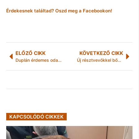
Érdekesnek találtad? Oszd meg a Facebookon!
ELŐZŐ CIKK
KÖVETKEZŐ CIKK
Duplán érdemes odafigyelni
Új résztvevőkkel bővült a Miskolci Olimpiai Reménységek Program
KAPCSOLÓDÓ CIKKEK