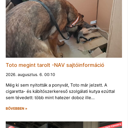
Toto megint tarolt -NAV sajtóinformáció
2026. augusztus. 6. 00:10
Még ki sem nyitották a ponyvát, Toto már jelzett. A
cigaretta- és kábítószerkereső szolgálati kutya ezúttal
sem tévedett: több mint hatezer doboz ille…
BŐVEBBEN »