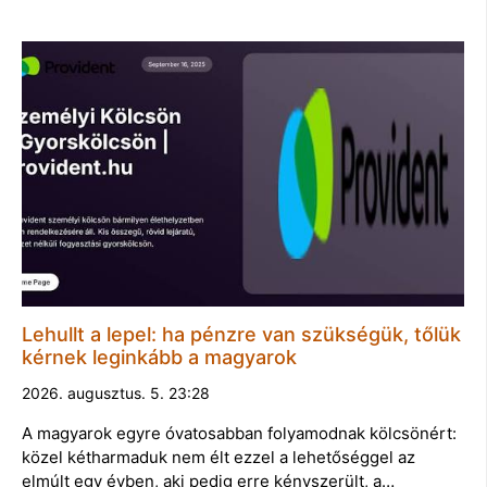
Lehullt a lepel: ha pénzre van szükségük, tőlük
kérnek leginkább a magyarok
2026. augusztus. 5. 23:28
A magyarok egyre óvatosabban folyamodnak kölcsönért:
közel kétharmaduk nem élt ezzel a lehetőséggel az
elmúlt egy évben, aki pedig erre kényszerült, a…