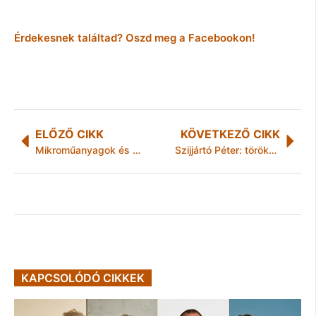
Érdekesnek találtad? Oszd meg a Facebookon!
ELŐZŐ CIKK
KÖVETKEZŐ CIKK
Mikroműanyagok és gyógyszermaradványok ártalmas randevúja a Balatonban
Szijjártó Péter: törökországi tranzit nélkül nincs biztonságos energiaellátás Magyarországon
KAPCSOLÓDÓ CIKKEK