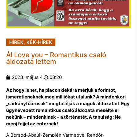
HÍREK
,
KÉK-HÍREK
Ál Love you – Romantikus csaló
áldozata lettem
2023. május 4.
08:20
Az hogy lehet, ha piacon dekára mérjük a forintot,
ismeretleneknek meg milliókat utalunk? A mindenkori
„sárkányfűárusok” megtalálják a maguk áldozatait. Egy
úgynevezett romantikus csaló áldozata mesélte el
nekünk – mindenkinek – a történetét. A tanulság: Ne
menj fejjel az enternek!
A Borsod-Abaúj-Zemplén Vármegyei Rendőr-