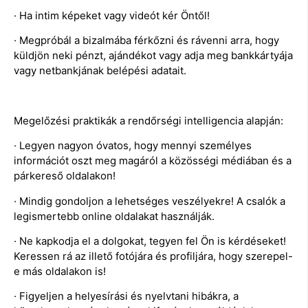
· Ha intim képeket vagy videót kér Öntől!
· Megpróbál a bizalmába férkőzni és rávenni arra, hogy
küldjön neki pénzt, ajándékot vagy adja meg bankkártyája
vagy netbankjának belépési adatait.
Megelőzési praktikák a rendőrségi intelligencia alapján:
· Legyen nagyon óvatos, hogy mennyi személyes
információt oszt meg magáról a közösségi médiában és a
párkereső oldalakon!
· Mindig gondoljon a lehetséges veszélyekre! A csalók a
legismertebb online oldalakat használják.
· Ne kapkodja el a dolgokat, tegyen fel Ön is kérdéseket!
Keressen rá az illető fotójára és profiljára, hogy szerepel-
e más oldalakon is!
· Figyeljen a helyesírási és nyelvtani hibákra, a