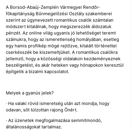
A Borsod-Abaúj-Zemplén Vármegyei Rendőr-
főkapitányság Bűnmegelőzési Osztály szakemberei
szerint az úgynevezett romantikus csalók számtalan
módszert kitalálnak, hogy megszerezzék áldozatuk
pénzét. Az online világ ugyanis jó lehetőséget teremt
számukra, hogy az ismeretlenség homályában, esetleg
egy hamis profilkép mögé rejtőzve, kitalált történettel
cserkésszék be kiszemeltjüket. A romantikus csalókra
jellemző, hogy a közösségi oldalakon kezdeményeznek
beszélgetést, és akár heteken vagy hónapokon keresztül
építgetik a bizalmi kapcsolatot.
Melyek a gyanús jelek?
· Ha valaki rövid ismeretség után azt mondja, hogy
odavan, sőt túlzottan rajong Önért.
· Az üzenetek megfogalmazása semmitmondó,
általánosságokat tartalmaz.