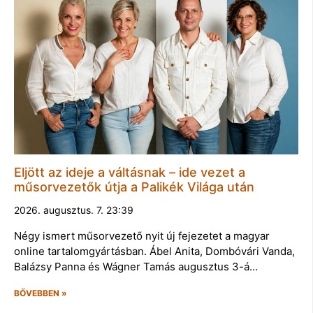
Eljött az ideje a váltásnak – ide vezet a
műsorvezetők útja a Palikék Világa után
2026. augusztus. 7. 23:39
Négy ismert műsorvezető nyit új fejezetet a magyar
online tartalomgyártásban. Ábel Anita, Dombóvári Vanda,
Balázsy Panna és Wágner Tamás augusztus 3-á…
BŐVEBBEN »