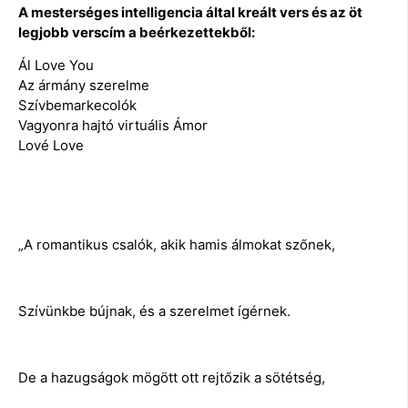
A mesterséges intelligencia által kreált vers és az öt
legjobb verscím a beérkezettekből:
Ál Love You
Az ármány szerelme
Szívbemarkecolók
Vagyonra hajtó virtuális Ámor
Lové Love
„A romantikus csalók, akik hamis álmokat szőnek,
Szívünkbe bújnak, és a szerelmet ígérnek.
De a hazugságok mögött ott rejtőzik a sötétség,