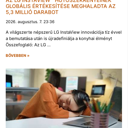
AZ LG INSTAVIEW™ HŰTŐSZEKRÉNYEINEK
GLOBÁLIS ÉRTÉKESÍTÉSE MEGHALADTA AZ
5,3 MILLIÓ DARABOT
2026. augusztus. 7. 23:36
A világszerte népszerű LG InstaView innovációja tíz évvel
a bemutatása után is újradefiniálja a konyhai élményt
Összefoglaló: Az LG …
BŐVEBBEN »