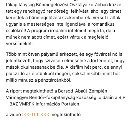
főkapitányság Bűnmegelőzési Osztálya korábban közzé
tett egy rendhagyó rendőrségi felhívást, ahol egy címet
kerestek a bűnmegelőzési szakemberek. Verset írattak
ugyanis a mesterséges intelligenciával a romantikus
csalókról! A program irodalmi intelmeit megírta, de a
műnek nem adott címet, ezért vártuk a megfelelő
verscímeket.
Több mint ötven pályamű érkezett, és egy fővárosi nő is
jelentkezett, hogy szívesen elmesélné a történetét, hogy
mások okulhassanak belőle. A kisfilm hét perc, de ennyi
plusz idő az életünkből megéri, sokkal inkább, mint hét
millió mínusz a pénztárcánkból.
A riport megtekinthető a Borsod-Abaúj-Zemplén
Vármegyei Rendőr-főkapitányság közösségi oldalán a BIP
– BAZ VMRFK Információs Portálon.
a videó
>>> ITT <<<
megtekinthető