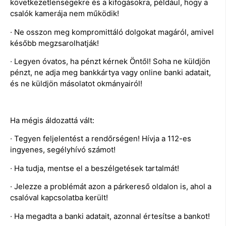
következetlenségekre és a kifogásokra, például, hogy a
csalók kamerája nem működik!
· Ne osszon meg kompromittáló dolgokat magáról, amivel
később megzsarolhatják!
· Legyen óvatos, ha pénzt kérnek Öntől! Soha ne küldjön
pénzt, ne adja meg bankkártya vagy online banki adatait,
és ne küldjön másolatot okmányairól!
Ha mégis áldozattá vált:
· Tegyen feljelentést a rendőrségen! Hívja a 112-es
ingyenes, segélyhívó számot!
· Ha tudja, mentse el a beszélgetések tartalmát!
· Jelezze a problémát azon a párkereső oldalon is, ahol a
csalóval kapcsolatba került!
· Ha megadta a banki adatait, azonnal értesítse a bankot!