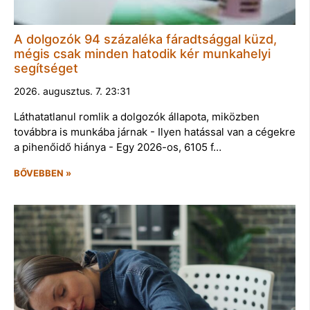
A dolgozók 94 százaléka fáradtsággal küzd,
mégis csak minden hatodik kér munkahelyi
segítséget
2026. augusztus. 7. 23:31
Láthatatlanul romlik a dolgozók állapota, miközben
továbbra is munkába járnak - Ilyen hatással van a cégekre
a pihenőidő hiánya - Egy 2026-os, 6105 f…
BŐVEBBEN »