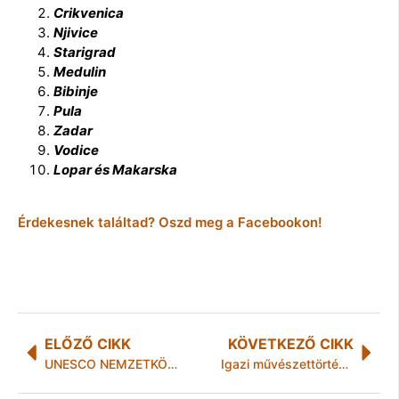
Crikvenica
Njivice
Starigrad
Medulin
Bibinje
Pula
Zadar
Vodice
Lopar és Makarska
Érdekesnek találtad? Oszd meg a Facebookon!
ELŐZŐ CIKK
KÖVETKEZŐ CIKK
UNESCO NEMZETKÖZI JAZZNAP 2023
Igazi művészettörténeti kuriózummal ünnepli Reigl Judit 100. születésnapját a Kálmán Makláry Fine Arts Galéria.