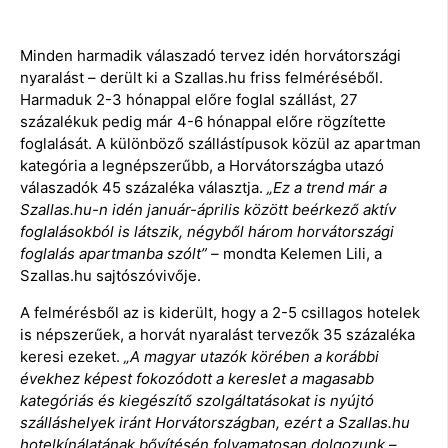
Minden harmadik válaszadó tervez idén horvátországi
nyaralást – derült ki a Szallas.hu friss felméréséből.
Harmaduk 2-3 hónappal előre foglal szállást, 27
százalékuk pedig már 4-6 hónappal előre rögzítette
foglalását. A különböző szállástípusok közül az apartman
kategória a legnépszerűbb, a Horvátországba utazó
válaszadók 45 százaléka választja.
„Ez a trend már a
Szallas.hu-n idén január-április között beérkező aktív
foglalásokból is látszik, négyből három horvátországi
foglalás apartmanba szólt” –
mondta Kelemen Lili, a
Szallas.hu sajtószóvivője.
A felmérésből az is kiderült, hogy a 2-5 csillagos hotelek
is népszerűek, a horvát nyaralást tervezők 35 százaléka
keresi ezeket.
„A magyar utazók körében a korábbi
évekhez képest fokozódott a kereslet a magasabb
kategóriás és kiegészítő szolgáltatásokat is nyújtó
szálláshelyek iránt Horvátországban, ezért a Szallas.hu
hotelkínálatának bővítésén folyamatosan dolgozunk
–