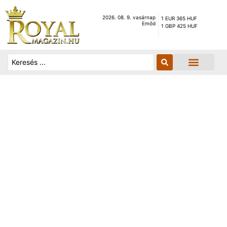
2026. 08. 9. vasárnap
1 EUR 365 HUF
Emőd
1 GBP 425 HUF