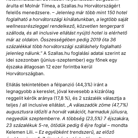
árulta el Molnár Tímea, a Szallas.hu Horvátországért
felelős menedzsere.
– Jelenleg már több mint 150 hotel
foglalható a horvátországi kínálatunkban, a legtöbb saját
wellnessrészleggel rendelkező, közvetlen tengerparti
szálloda, és all inclusive ellátást nyújtó hotel is elérhető
már az oldalon. Összességében pedig 2019 óta 36
százalékkal több horvátországi szálláshely foglalható
jelenleg nálunk.”
A Szallas.hu foglalási adatai szerint az
idei szezonban (június-szeptember) egy főnek egy
éjszaka átlagosan 12 ezer forintba kerül
Horvátországban.
Ellátás tekintetében a félpanzió (44,3%) iránt a
legnagyobb a kereslet, jóval kevesebb a kizárólag
reggelit kérők aránya (17,8 %), és 2 százalék választja a
teljes / all inclusive ellátást.
„A válaszadók zöme (47,7%)
augusztusra időzíti a horvát vakációt, harmaduk júliusra,
negyedük szeptemberre. A többség (23,5%) 7 éjszakára,
23 százalékuk 5-re, ötödük pedig 6 éjre foglal
– mondta
Kelemen Lili. –
Ez egyébként trendszerű, az előző