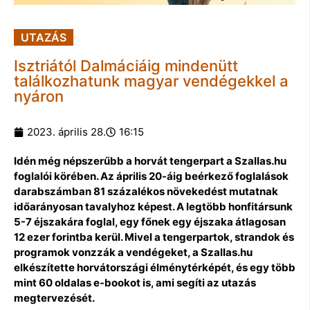
UTAZÁS
Isztriától Dalmáciáig mindenütt
találkozhatunk magyar vendégekkel a
nyáron
2023. április 28.
16:15
Idén még népszerűbb a horvát tengerpart a Szallas.hu
foglalói körében. Az április 20-áig beérkező foglalások
darabszámban 81 százalékos növekedést mutatnak
időarányosan tavalyhoz képest. A legtöbb honfitársunk
5-7 éjszakára foglal, egy főnek egy éjszaka átlagosan
12 ezer forintba kerül. Mivel a tengerpartok, strandok és
programok vonzzák a vendégeket, a Szallas.hu
elkészítette horvátországi élménytérképét, és egy több
mint 60 oldalas e-bookot is, ami segíti az utazás
megtervezését.