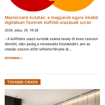
Mastercard-kutatás: a magyarok egyre inkább
digitálisan fizetnek külföldi utazásaik során
2026. július. 25. 16:28
- A külföldre utazó turisták száma tavaly öt éves csúcsot
döntött, idén pedig a növekedés folytatódik1, ami az
utazási szezon előtt reflektorfénybe ál…
BŐVEBBEN »
TOVÁBBI CIKKEK