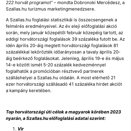
222 horvát programot” –
mondta Dobronoki Mercédesz, a
Szallas.hu turizmus marketingmenedzsere.
A Szallas.hu foglalási statisztikái is összecsengenek a
felmérés eredményeivel. Az év eleji előfoglalási akció
során, mely január közepétől február közepéig tartott, az
eddigi horvátországi foglalások 39 százaléka futott be. Az
idén április 20-áig megtett horvátországi foglalások 81
százalékkal lekörözték időarányosan a tavaly április 20-
áig beérkező foglalásokat. Jelenleg, április 19-e és május
14-e között ismét 5-20 százalék kedvezménnyel
foglalhatók a promócióban résztvevő partnerek
szálláshelyei a Szallas.hu oldalán. A most elérhető 21
ezer horvátországi szállásadó 41 százaléka hirdet akciót
a kampány keretében.
Top horvátországi úti célok a magyarok körében 2023
nyarán, a Szallas.hu előfoglalási adatai szerint:
Vir