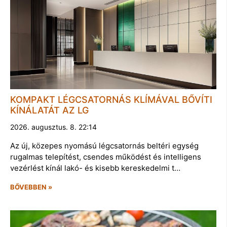
KOMPAKT LÉGCSATORNÁS KLÍMÁVAL BŐVÍTI
KÍNÁLATÁT AZ LG
2026. augusztus. 8. 22:14
Az új, közepes nyomású légcsatornás beltéri egység
rugalmas telepítést, csendes működést és intelligens
vezérlést kínál lakó- és kisebb kereskedelmi t…
BŐVEBBEN »