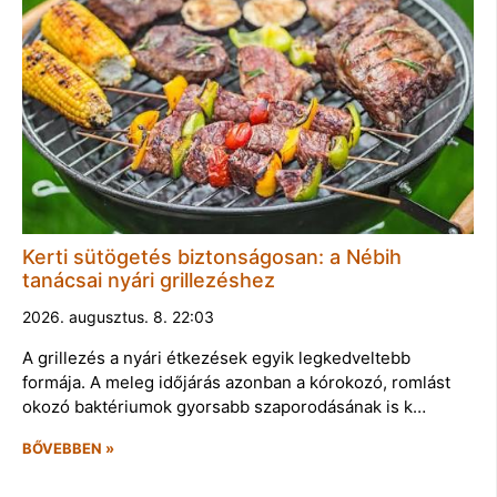
Kerti sütögetés biztonságosan: a Nébih
tanácsai nyári grillezéshez
2026. augusztus. 8. 22:03
A grillezés a nyári étkezések egyik legkedveltebb
formája. A meleg időjárás azonban a kórokozó, romlást
okozó baktériumok gyorsabb szaporodásának is k…
BŐVEBBEN »