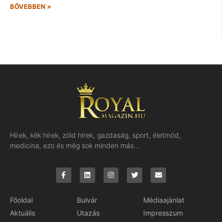
BŐVEBBEN »
Hírek, kék hírek, zöld hírek, gazdaság, sport, életmód,
medicina, ezo és még sok minden más…
Főoldal
Bulvár
Médiaajánlat
Aktuális
Utazás
Impresszum