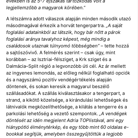
években is az 5-7 éjszakás tartózkodás volt a
legjellemzőbb a magyarok körében.”
A létszámra adott válaszok alapján minden második utazó
másodmagával érkezik a horvát tengerpartra.
„A saját
foglalási adatainkból az látszik, hogy bár nőtt a párok
foglalási aránya tavalyhoz képest, még mindig a
családosok utaznak túlnyomó többségben”
– tette hozzá
a sajtószóvivő. A felmérés szerint – csak úgy, mint
korábban – az Isztriai-félsziget, a Krk sziget és a
Dalmácia–Split régió a legvonzóbb úti cél. Az ár mellett
az ingyenes lemondás, az előleg nélkül foglalható opciók
és a nagyszámú pozitív vendégértékelés alapján
döntenek, és sokan keresik a magyarul beszélő
szállásadókat. A szállás kiválasztásakor a tengerpart, a
strand, a kikötő közelsége, a kirándulási lehetőségek és
látnivalók megközelíthetősége, a kilátás a tengerre és a
parkolási lehetőség a vezető szempontok.
„A vendégek
döntését az idén megjelent Adria TOPlistával, ami egy
hiánypótló élménytérkép, és egy több mint 60 oldalas e-
bookkal segítjük, amelyben összegyűjtöttük a legjobb