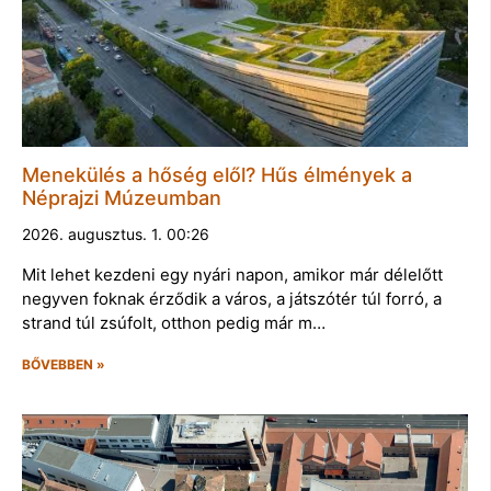
Menekülés a hőség elől? Hűs élmények a
Néprajzi Múzeumban
2026. augusztus. 1. 00:26
Mit lehet kezdeni egy nyári napon, amikor már délelőtt
negyven foknak érződik a város, a játszótér túl forró, a
strand túl zsúfolt, otthon pedig már m…
BŐVEBBEN »