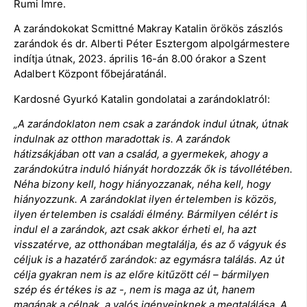
Rumi Imre.
A zarándokokat Scmittné Makray Katalin örökös zászlós
zarándok és dr. Alberti Péter Esztergom alpolgármestere
indítja útnak, 2023. április 16-án 8.00 órakor a Szent
Adalbert Központ főbejáratánál.
Kardosné Gyurkó Katalin gondolatai a zarándoklatról:
„A zarándoklaton nem csak a zarándok indul útnak, útnak
indulnak az otthon maradottak is. A zarándok
hátizsákjában ott van a család, a gyermekek, ahogy a
zarándokútra induló hiányát hordozzák ők is távollétében.
Néha bizony kell, hogy hiányozzanak, néha kell, hogy
hiányozzunk. A zarándoklat ilyen értelemben is közös,
ilyen értelemben is családi élmény. Bármilyen célért is
indul el a zarándok, azt csak akkor érheti el, ha azt
visszatérve, az otthonában megtalálja, és az ő vágyuk és
céljuk is a hazatérő zarándok: az egymásra találás. Az út
célja gyakran nem is az előre kitűzött cél – bármilyen
szép és értékes is az -, nem is maga az út, hanem
magának a célnak, a valós igényeinknek a megtalálása. A