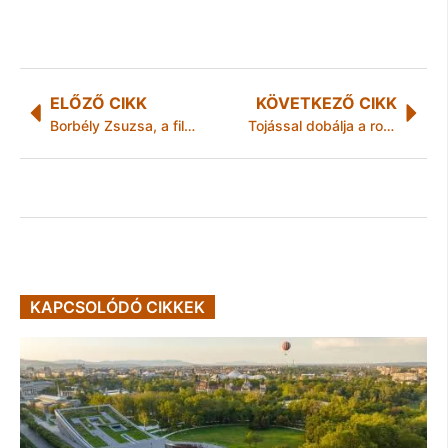
ELŐZŐ CIKK
KÖVETKEZŐ CIKK
Borbély Zsuzsa, a film- és irodalomterapeuta
Tojással dobálja a rosszul szavalót a virtuális Petőfi Sándor
KAPCSOLÓDÓ CIKKEK