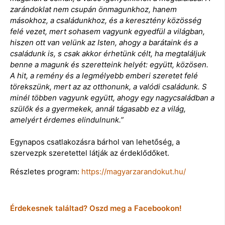
zarándoklat nem csupán önmagunkhoz, hanem
másokhoz, a családunkhoz, és a keresztény közösség
felé vezet, mert sohasem vagyunk egyedfül a világban,
hiszen ott van velünk az Isten, ahogy a barátaink és a
családunk is, s csak akkor érhetünk célt, ha megtaláljuk
benne a magunk és szeretteink helyét: együtt, közösen.
A hit, a remény és a legmélyebb emberi szeretet felé
törekszünk, mert az az otthonunk, a valódi családunk. S
minél többen vagyunk együtt, ahogy egy nagycsaládban a
szülők és a gyermekek, annál tágasabb ez a világ,
amelyért érdemes elindulnunk.”
Egynapos csatlakozásra bárhol van lehetőség, a
szervezpk szeretettel látják az érdeklődőket.
Részletes program:
https://magyarzarandokut.hu/
Érdekesnek találtad? Oszd meg a Facebookon!