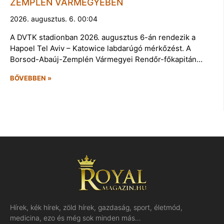
ZEMPLÉN VÁRMEGYÉBEN
2026. augusztus. 6. 00:04
A DVTK stadionban 2026. augusztus 6-án rendezik a
Hapoel Tel Aviv – Katowice labdarúgó mérkőzést. A
Borsod-Abaúj-Zemplén Vármegyei Rendőr-főkapitán…
BŐVEBBEN »
Hírek, kék hírek, zöld hírek, gazdaság, sport, életmód,
medicina, ezo és még sok minden más…