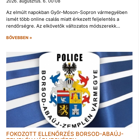
2026. augusztus. 6. 00:08
Az elmúlt napokban Győr-Moson-Sopron vármegyében
ismét több online csalás miatt érkezett feljelentés a
rendőrségre. Az elkövetők változatos módszerekk…
BŐVEBBEN »
FOKOZOTT ELLENŐRZÉS BORSOD-ABAÚJ-