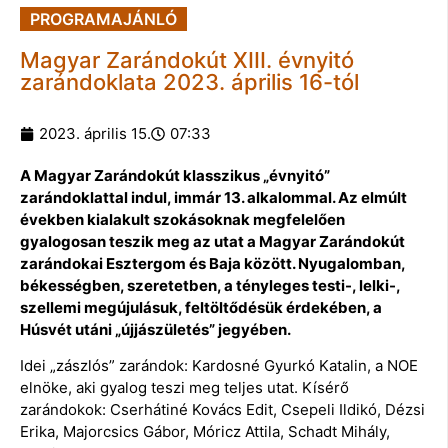
PROGRAMAJÁNLÓ
Magyar Zarándokút XIII. évnyitó
zarándoklata 2023. április 16-tól
2023. április 15.
07:33
A Magyar Zarándokút klasszikus „évnyitó”
zarándoklattal indul, immár 13. alkalommal. Az elmúlt
években kialakult szokásoknak megfelelően
gyalogosan teszik meg az utat a Magyar Zarándokút
zarándokai Esztergom és Baja között. Nyugalomban,
békességben, szeretetben, a tényleges testi-, lelki-,
szellemi megújulásuk, feltöltődésük érdekében, a
Húsvét utáni „újjászületés” jegyében.
Idei „zászlós” zarándok: Kardosné Gyurkó Katalin, a NOE
elnöke, aki gyalog teszi meg teljes utat. Kísérő
zarándokok: Cserhátiné Kovács Edit, Csepeli Ildikó, Dézsi
Erika, Majorcsics Gábor, Móricz Attila, Schadt Mihály,