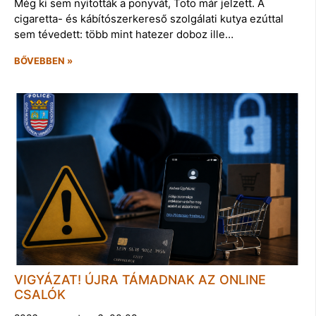
Még ki sem nyitották a ponyvát, Toto már jelzett. A
cigaretta- és kábítószerkereső szolgálati kutya ezúttal
sem tévedett: több mint hatezer doboz ille…
BŐVEBBEN »
VIGYÁZAT! ÚJRA TÁMADNAK AZ ONLINE
CSALÓK