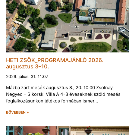
HETI ZSÖK_PROGRAMAJÁNLÓ 2026.
augusztus 3–10.
2026. július. 31. 11:07
Mázba zárt mesék augusztus 8., 20. 10.00 Zsolnay
Negyed – Sikorski Villa A 4-8 éveseknek szóló mesés
foglalkozásunkon játékos formában ismer…
BŐVEBBEN »