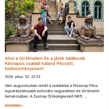
Ahol a történelem és a játék találkozik:
Kétnapos családi kaland Pécsett,
kedvezményesen!
2026. július. 30. 22:33
Idén augusztusban ismét a családoké a főszerep Pécs
legvarázslatosabb kulturális negyedében és történelmi
belvárosában. A Zsolnay Örökségkezelő NKft. …
BŐVEBBEN »