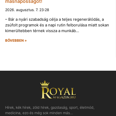
másnaposságot!
2026. augusztus. 7. 23:28
– Bár a nyári szabadság célja a teljes regenerálódás, a
zsúfolt programok és a napi rutin felborulása miatt sokan
kimerültebben térnek vissza a munkáb…
BŐVEBBEN »
Hírek, kék hírek, zöld hírek, gazdaság, sport, életmód,
medicina, ezo és még sok minden más…