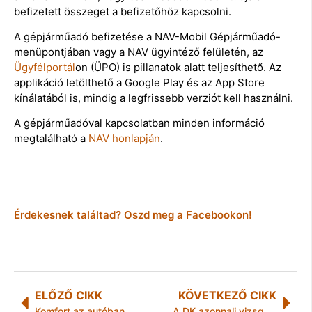
befizetett összeget a befizetőhöz kapcsolni.
A gépjárműadó befizetése a NAV-Mobil Gépjárműadó-
menüpontjában vagy a NAV ügyintéző felületén, az
Ügyfélportál
on (ÜPO) is pillanatok alatt teljesíthető. Az
applikáció letölthető a Google Play és az App Store
kínálatából is, mindig a legfrissebb verziót kell használni.
A gépjárműadóval kapcsolatban minden információ
megtalálható a
NAV honlapján
.
Érdekesnek találtad? Oszd meg a Facebookon!
ELŐZŐ CIKK
KÖVETKEZŐ CIKK
Komfort az autóban, utólagos ülésfűtéssel
A DK azonnali vizsgálatot és válaszokat követel a kormánytól a halálos áldozattal járó, M1-esen történt tömegbaleset ügyében