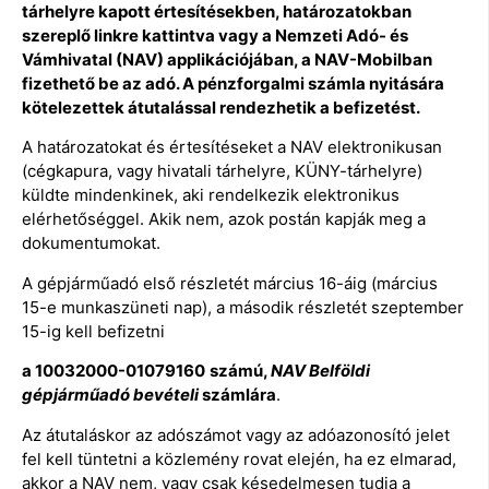
tárhelyre kapott értesítésekben, határozatokban
szereplő linkre kattintva vagy a Nemzeti Adó- és
Vámhivatal (NAV) applikációjában, a NAV-Mobilban
fizethető be az adó. A pénzforgalmi számla nyitására
kötelezettek átutalással rendezhetik a befizetést.
A határozatokat és értesítéseket a NAV elektronikusan
(cégkapura, vagy hivatali tárhelyre, KÜNY-tárhelyre)
küldte mindenkinek, aki rendelkezik elektronikus
elérhetőséggel. Akik nem, azok postán kapják meg a
dokumentumokat.
A gépjárműadó első részletét március 16-áig (március
15-e munkaszüneti nap), a második részletét szeptember
15-ig kell befizetni
a 10032000-01079160
számú,
NAV Belföldi
gépjárműadó bevételi
számlára
.
Az átutaláskor az adószámot vagy az adóazonosító jelet
fel kell tüntetni a közlemény rovat elején, ha ez elmarad,
akkor a NAV nem, vagy csak késedelmesen tudja a