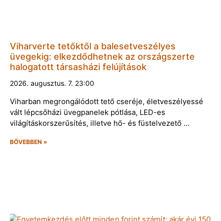
Viharverte tetőktől a balesetveszélyes
üvegekig: elkezdődhetnek az országszerte
halogatott társasházi felújítások
2026. augusztus. 7. 23:00
Viharban megrongálódott tető cseréje, életveszélyessé
vált lépcsőházi üvegpanelek pótlása, LED-es
világításkorszerűsítés, illetve hő- és füstelvezető …
BŐVEBBEN »