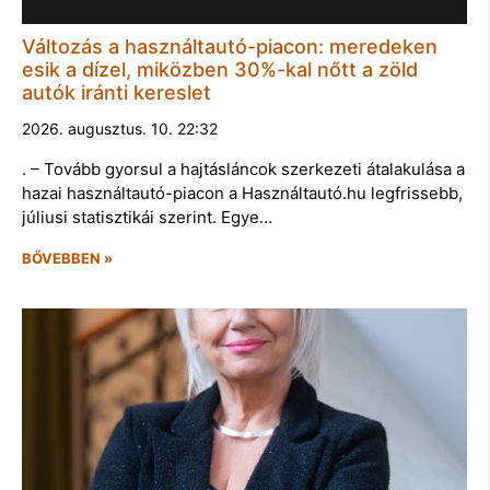
Változás a használtautó-piacon: meredeken
esik a dízel, miközben 30%-kal nőtt a zöld
autók iránti kereslet
2026. augusztus. 10. 22:32
. – Tovább gyorsul a hajtásláncok szerkezeti átalakulása a
hazai használtautó-piacon a Használtautó.hu legfrissebb,
júliusi statisztikái szerint. Egye…
BŐVEBBEN »