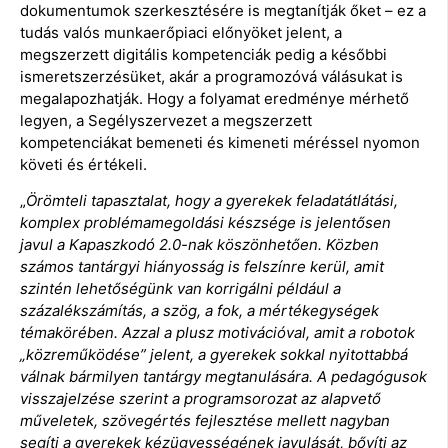
dokumentumok szerkesztésére is megtanítják őket – ez a
tudás valós munkaerőpiaci előnyöket jelent, a
megszerzett digitális kompetenciák pedig a későbbi
ismeretszerzésüket, akár a programozóvá válásukat is
megalapozhatják. Hogy a folyamat eredménye mérhető
legyen, a Segélyszervezet a megszerzett
kompetenciákat bemeneti és kimeneti méréssel nyomon
követi és értékeli.
„
Örömteli tapasztalat, hogy a gyerekek feladatátlátási,
komplex problémamegoldási készsége is jelentősen
javul a Kapaszkodó 2.0-nak köszönhetően. Közben
számos tantárgyi hiányosság is felszínre kerül, amit
szintén lehetőségünk van korrigálni például a
százalékszámítás, a szög, a fok, a mértékegységek
témakörében. Azzal a plusz motivációval, amit a robotok
„közreműködése” jelent, a gyerekek sokkal nyitottabbá
válnak bármilyen tantárgy megtanulására. A pedagógusok
visszajelzése szerint a programsorozat az alapvető
műveletek, szövegértés fejlesztése mellett nagyban
segíti a gyerekek kézügyességének javulását, bővíti az