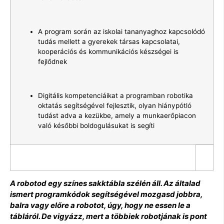
A program során az iskolai tananyaghoz kapcsolódó
tudás mellett a gyerekek társas kapcsolatai,
kooperációs és kommunikációs készségei is
fejlődnek
Digitális kompetenciáikat a programban robotika
oktatás segítségével fejlesztik, olyan hiánypótló
tudást adva a kezükbe, amely a munkaerőpiacon
való későbbi boldogulásukat is segíti
A robotod egy színes sakktábla szélén áll. Az általad
ismert programkódok segítségével mozgasd jobbra,
balra vagy előre a robotot, úgy, hogy ne essen le a
tábláról. De vigyázz, mert a többiek robotjának is pont