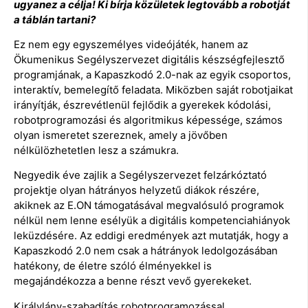
ugyanez a célja!
Ki bírja közületek legtovább a robotját
a táblán tartani?
Ez nem egy egyszemélyes videójáték, hanem az
Ökumenikus Segélyszervezet digitális készségfejlesztő
programjának, a Kapaszkodó 2.0-nak az egyik csoportos,
interaktív, bemelegítő feladata. Miközben saját robotjaikat
irányítják, észrevétlenül fejlődik a gyerekek kódolási,
robotprogramozási és algoritmikus képessége, számos
olyan ismeretet szereznek, amely a jövőben
nélkülözhetetlen lesz a számukra.
Negyedik éve zajlik a Segélyszervezet felzárkóztató
projektje olyan hátrányos helyzetű diákok részére,
akiknek az E.ON támogatásával megvalósuló programok
nélkül nem lenne esélyük a digitális kompetenciahiányok
leküzdésére. Az eddigi eredmények azt mutatják, hogy a
Kapaszkodó 2.0 nem csak a hátrányok ledolgozásában
hatékony, de életre szóló élményekkel is
megajándékozza a benne részt vevő gyerekeket.
Királylány-szabadítás robotprogramozással,