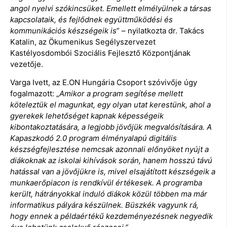
angol nyelvi szókincsüket. Emellett elmélyülnek a társas
kapcsolataik, és fejlődnek együttműködési és
kommunikációs készségeik is
” – nyilatkozta dr. Takács
Katalin, az Ökumenikus Segélyszervezet
Kastélyosdombói Szociális Fejlesztő Központjának
vezetője.
Varga Ivett, az E.ON Hungária Csoport szóvivője úgy
fogalmazott: „
Amikor a program segítése mellett
köteleztük el magunkat, egy olyan utat kerestünk, ahol a
gyerekek lehetőséget kapnak képességeik
kibontakoztatására, a legjobb jövőjük megvalósítására. A
Kapaszkodó 2.0 program élményalapú digitális
készségfejlesztése nemcsak azonnali előnyöket nyújt a
diákoknak az iskolai kihívások során, hanem hosszú távú
hatással van a jövőjükre is, mivel elsajátított készségeik a
munkaerőpiacon is rendkívül értékesek. A programba
került, hátrányokkal induló diákok közül többen ma már
informatikus pályára készülnek. Büszkék vagyunk rá,
hogy ennek a példaértékű kezdeményezésnek negyedik