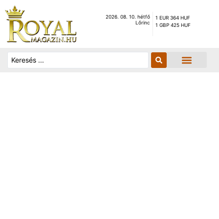
2026. 08. 10. hétfő
1 EUR 364 HUF
Lőrinc
1 GBP 425 HUF