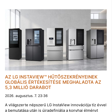
AZ LG INSTAVIEW™ HŰTŐSZEKRÉNYEINEK
GLOBÁLIS ÉRTÉKESÍTÉSE MEGHALADTA AZ
5,3 MILLIÓ DARABOT
2026. augusztus. 7. 23:36
A világszerte népszerű LG InstaView innovációja tíz évvel
a bemutatása után is újradefiniálja a konyhai élményt