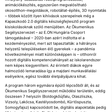
animációkészítés, egyszerűen megvalósítható
okosotthon-megoldások, robotállat-építés, 3D nyomtatás
– többek között ilyen kihívások szerepelnek még a
Kapaszkodó 2.0 digitális készségfejlesztő program
kisiskolásoknak szóló menüjében. Az Ökumenikus
Segélyszervezet – az E.ON Hungária Csoport
támogatásával – 2020-ban azért indította el a
kezdeményezést, mert azt tapasztalták: a hátrányos
helyzetű településeken élő gyerekek – a pandémia
következményei miatt különösképpen is – otthonról
hozott digitális kompetenciahiányait az iskolarendszer
nem képes kiegyenlíteni. Az érintett diákok egyre
halmozódó lemaradása így a majdani munkavállalási
esélyeikre, egész további életpályájukra kihat.
A program három egymásra épülő lépcsőből áll, és az
Ökumenikus Segélyszervezet működési területén, eddig
összesen 7 helyszín (Boldogkőújfalu, Olaszliszka,
Vizsoly, Lakócsa, Kastélyosdombó, Kürtöspuszta,
Somogyfajsz) kapcsolódott be, digitális alapoktatás pedig