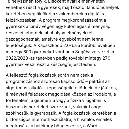
18 helyszínen folyik. Elsőként nyári élményhéten
vehetnek részt a gyerekek, majd ősztől tanulóműhelyek
keretében segítik őket a szakemberek a digitális
felzárkózásban. A program megkoronázásaként a
gyerekek a tanév végén egy különleges élménynap
részesei lehetnek, ahol olyan élményekkel
gazdagodhatnak, amelyre egyébként nem lenne
lehetőségük. A Kapaszkodó 2.0-ba a korábbi években
mintegy 600 gyermeket vont be a Segélyszervezet, a
2022/2023-as tanévben pedig további mintegy 270
gyermek vesz részt a készségfejlesztésben.
A fejlesztő foglalkozások során nem csak a
programozáshoz szorosan kapcsolódó – például az
algoritmus-alkotó – képességeik fejlődnek, de játékos,
élményteli feladatok megoldása közben az irodalom, a
történelem, a geometria vagy a fizika világában is
hasznos ismereteket szereznek, valamint angol
szókincsük is gyarapszik. A foglalkozások keretében a
biztonságos internethasználatra, a hivatalos emailek
megírására, a hatékony böngészésre, a Word