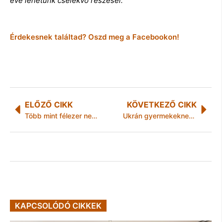
éve lehetünk cselekvő részesei.”
Érdekesnek találtad? Oszd meg a Facebookon!
ELŐZŐ CIKK
KÖVETKEZŐ CIKK
Több mint félezer nevezés érkezett a XX. Országos Syngenta Borversenyre
Ukrán gyermekeknek szervez kulturális kirándulást Budapesten Baricz Dezső
KAPCSOLÓDÓ CIKKEK