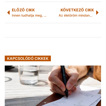
ELŐZŐ CIKK
KÖVETKEZŐ CIKK
Innen tudhatja meg, mennyi gépjárműadót kell fizetnie
Az életöröm mindannyiunké: különleges kiállítást láthatunk márciusban
KAPCSOLÓDÓ CIKKEK