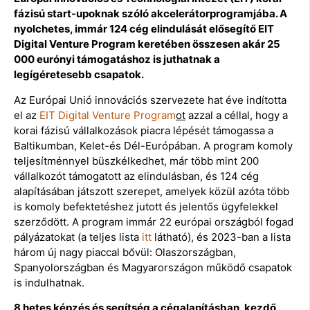
fázisú start-upoknak szóló akcelerátorprogramjába. A
nyolchetes, immár 124 cég elindulását elősegítő EIT
Digital Venture Program keretében összesen akár 25
000 eurónyi támogatáshoz is juthatnak a
legígéretesebb csapatok.
Az Európai Unió innovációs szervezete hat éve indította
el az
EIT Digital Venture Program
ot
azzal a céllal, hogy a
korai fázisú vállalkozások piacra lépését támogassa a
Baltikumban, Kelet-és Dél-Európában. A program komoly
teljesítménnyel büszkélkedhet, már több mint 200
vállalkozót támogatott az elindulásban, és 124 cég
alapításában játszott szerepet, amelyek közül azóta több
is komoly befektetéshez jutott és jelentős ügyfelekkel
szerződött. A program immár 22 európai országból fogad
pályázatokat (a teljes lista
itt
látható), és 2023-ban a lista
három új nagy piaccal bővül: Olaszországban,
Spanyolországban és Magyarországon működő csapatok
is indulhatnak.
8 hetes képzés és segítség a cégalapításban, kezdő