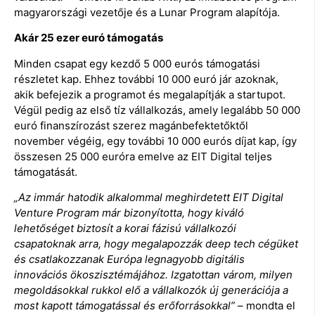
magyarországi vezetője és a Lunar Program alapítója.
Akár 25 ezer euró támogatás
Minden csapat egy kezdő 5 000 eurós támogatási
részletet kap. Ehhez további 10 000 euró jár azoknak,
akik befejezik a programot és megalapítják a startupot.
Végül pedig az első tíz vállalkozás, amely legalább 50 000
euró finanszírozást szerez magánbefektetőktől
november végéig, egy további 10 000 eurós díjat kap, így
összesen 25 000 euróra emelve az EIT Digital teljes
támogatását.
„Az immár hatodik alkalommal meghirdetett EIT Digital
Venture Program már bizonyította, hogy kiváló
lehetőséget biztosít a korai fázisú vállalkozói
csapatoknak arra, hogy megalapozzák deep tech cégüket
és csatlakozzanak Európa legnagyobb digitális
innovációs ökoszisztémájához. Izgatottan várom, milyen
megoldásokkal rukkol elő a vállalkozók új generációja a
most kapott támogatással és erőforrásokkal”
– mondta el