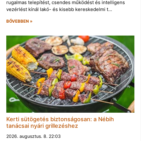
rugalmas telepítést, csendes működést és intelligens
vezérlést kínál lakó- és kisebb kereskedelmi t…
BŐVEBBEN »
Kerti sütögetés biztonságosan: a Nébih
tanácsai nyári grillezéshez
2026. augusztus. 8. 22:03