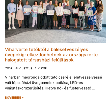
Viharverte tetőktől a balesetveszélyes
üvegekig: elkezdődhetnek az országszerte
halogatott társasházi felújítások
2026. augusztus. 7. 23:00
Viharban megrongálódott tető cseréje, életveszélyessé
vált lépcsőházi üvegpanelek pótlása, LED-es
világításkorszerűsítés, illetve hő- és füstelvezető …
BŐVEBBEN »