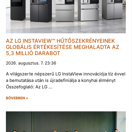
AZ LG INSTAVIEW™ HŰTŐSZEKRÉNYEINEK
GLOBÁLIS ÉRTÉKESÍTÉSE MEGHALADTA AZ
5,3 MILLIÓ DARABOT
2026. augusztus. 7. 23:36
A világszerte népszerű LG InstaView innovációja tíz évvel
a bemutatása után is újradefiniálja a konyhai élményt
Összefoglaló: Az LG …
BŐVEBBEN »