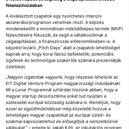
finanszírozásban
A kiválasztott csapatok egy nyolchetes intenzív
akcelerátorprogramon vehetnek részt. A képzés
mindenekelőtt a minimálisan működőképes termék (MVP)
fejlesztésére fókuszál, és segít a vállalkozóknak a
cégalapításban, a finanszírozás előteremtésében is. A
képzést lezáró „Pitch Days” alatt a csapatok lehetőséget
kapnak arra, hogy korai fázisú befektetők, potenciális
ügyfelek és technológiai szakértők számára prezentálják
üzletüket.
„Nagyon izgatottak vagyunk, hogy részesei lehetünk az
EIT Digital Venture Program magyarországi indulásának!
Mi a Lunar Programnál szilárdan hiszünk abban, hogy a
magyar startup ökoszisztéma sokat tud nyújtani a
szélesebb európai közösség számára is. Reméljük, hogy
ezzel az együttműködéssel még közelebb hozzuk a
tehetséges magyar csapatokat az európai üzleti- és
szakmai kapcsolatokhoz és elősegítjük a nemzetközivé
válásukat.”
– emelte ki Jakab Kitti, az inkubációs program