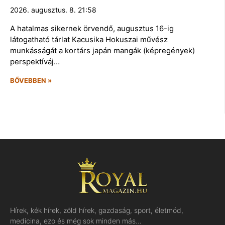
2026. augusztus. 8. 21:58
A hatalmas sikernek örvendő, augusztus 16-ig
látogatható tárlat Kacusika Hokuszai művész
munkásságát a kortárs japán mangák (képregények)
perspektíváj…
BŐVEBBEN »
Hírek, kék hírek, zöld hírek, gazdaság, sport, életmód,
medicina, ezo és még sok minden más…