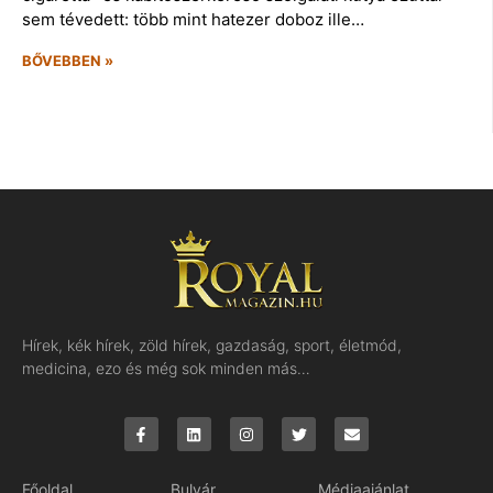
sem tévedett: több mint hatezer doboz ille…
BŐVEBBEN »
Hírek, kék hírek, zöld hírek, gazdaság, sport, életmód,
medicina, ezo és még sok minden más…
Főoldal
Bulvár
Médiaajánlat