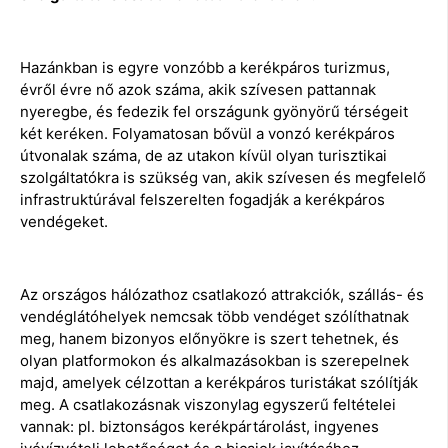
Hazánkban is egyre vonzóbb a kerékpáros turizmus,
évről évre nő azok száma, akik szívesen pattannak
nyeregbe, és fedezik fel országunk gyönyörű térségeit
két keréken. Folyamatosan bővül a vonzó kerékpáros
útvonalak száma, de az utakon kívül olyan turisztikai
szolgáltatókra is szükség van, akik szívesen és megfelelő
infrastruktúrával felszerelten fogadják a kerékpáros
vendégeket.
Az országos hálózathoz csatlakozó attrakciók, szállás- és
vendéglátóhelyek nemcsak több vendéget szólíthatnak
meg, hanem bizonyos előnyökre is szert tehetnek, és
olyan platformokon és alkalmazásokban is szerepelnek
majd, amelyek célzottan a kerékpáros turistákat szólítják
meg. A csatlakozásnak viszonylag egyszerű feltételei
vannak: pl. biztonságos kerékpártárolást, ingyenes