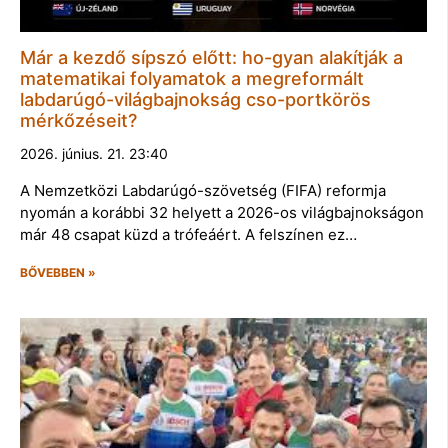
Már a kezdő sípszó előtt: ho-gyan alakítják a
matematikai folyamatok a megreformált
labdarúgó-világbajnokság cso-portkörös
mérkőzéseit?
2026. június. 21. 23:40
A Nemzetközi Labdarúgó-szövetség (FIFA) reformja
nyomán a korábbi 32 helyett a 2026-os világbajnokságon
már 48 csapat küzd a trófeáért. A felszínen ez…
BŐVEBBEN »