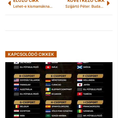
ELŐZŐ CIKK
KÖVETKEZŐ CIKK
Lehet-e kismamáknak hajat festeni? Segít a mesterfodrász!
Szijjártó Péter: Budapestre költözik a Világélelmezési Program globális pénzügyi központja
KAPCSOLÓDÓ CIKKEK