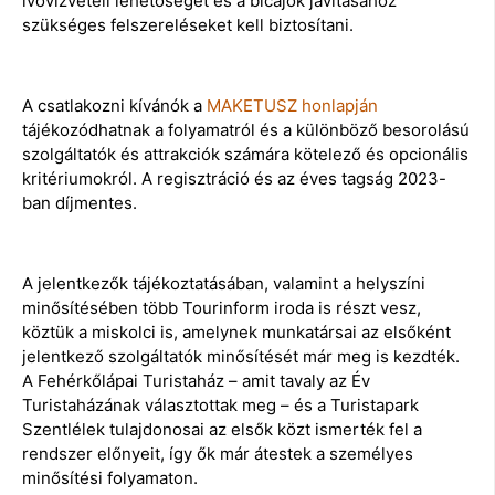
ivóvízvételi lehetőséget és a bicajok javításához
szükséges felszereléseket kell biztosítani.
A csatlakozni kívánók a
MAKETUSZ honlapján
tájékozódhatnak a folyamatról és a különböző besorolású
szolgáltatók és attrakciók számára kötelező és opcionális
kritériumokról. A regisztráció és az éves tagság 2023-
ban díjmentes.
A jelentkezők tájékoztatásában, valamint a helyszíni
minősítésében több Tourinform iroda is részt vesz,
köztük a miskolci is, amelynek munkatársai az elsőként
jelentkező szolgáltatók minősítését már meg is kezdték.
A Fehérkőlápai Turistaház – amit tavaly az Év
Turistaházának választottak meg – és a Turistapark
Szentlélek tulajdonosai az elsők közt ismerték fel a
rendszer előnyeit, így ők már átestek a személyes
minősítési folyamaton.