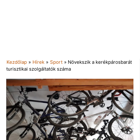
Kezdőlap
»
Hírek
»
Sport
»
Növekszik a kerékpárosbarát
turisztikai szolgáltatók száma