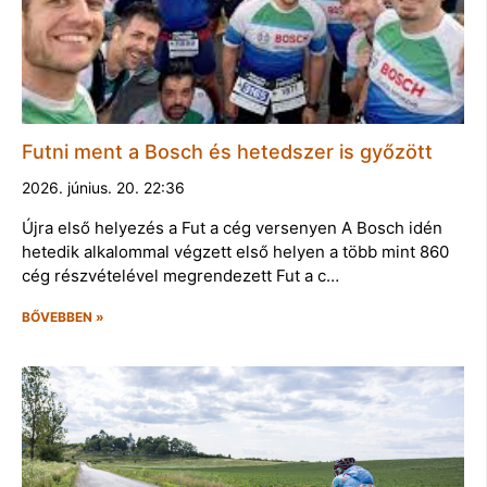
Futni ment a Bosch és hetedszer is győzött
2026. június. 20. 22:36
Újra első helyezés a Fut a cég versenyen A Bosch idén
hetedik alkalommal végzett első helyen a több mint 860
cég részvételével megrendezett Fut a c…
BŐVEBBEN »