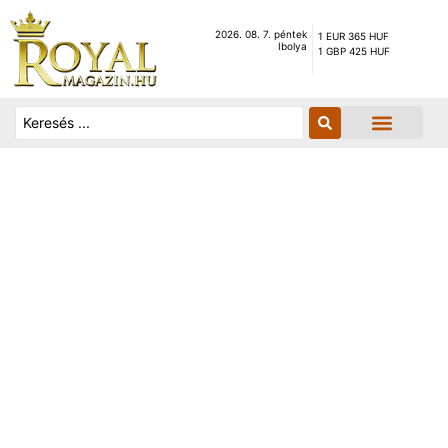
2026. 08. 7. péntek
1 EUR 365 HUF
Ibolya
1 GBP 425 HUF