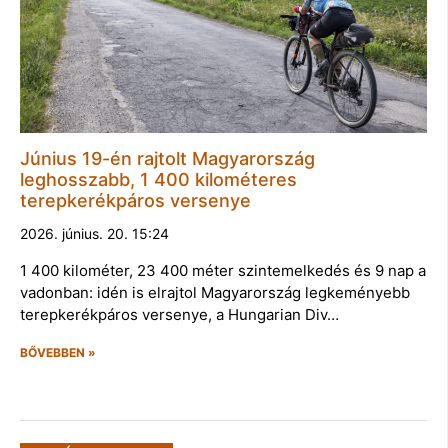
Június 19-én rajtolt Magyarország
leghosszabb, 1 400 kilométeres
terepkerékpáros versenye
2026. június. 20. 15:24
1 400 kilométer, 23 400 méter szintemelkedés és 9 nap a
vadonban: idén is elrajtol Magyarország legkeményebb
terepkerékpáros versenye, a Hungarian Div…
BŐVEBBEN »