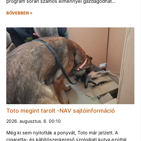
program során számos élménnyel gazdagodhat…
BŐVEBBEN »
Toto megint tarolt -NAV sajtóinformáció
2026. augusztus. 6. 00:10
Még ki sem nyitották a ponyvát, Toto már jelzett. A
cigaretta- és kábítószerkereső szolgálati kutya ezúttal