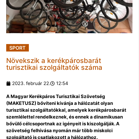
SPORT
Növekszik a kerékpárosbarát
turisztikai szolgáltatók száma
2023. február 22.
12:54
A Magyar Kerékpáros Turisztikai Szövetség
(MAKETUSZ) bővíteni kívánja a hálózatát olyan
turisztikai szolgáltatókkal, amelyek kerékpárosbarát
szemlélettel rendelkeznek, és ennek a dinamikusan
bővülő célcsoportnak az igényeit is kiszolgálják. A
szövetség felhívása nyomán már több miskolci
szolgáltató is csatlakozott a hálózathoz.