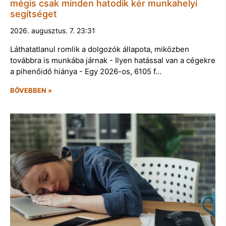
mégis csak minden hatodik kér munkahelyi
segítséget
2026. augusztus. 7. 23:31
Láthatatlanul romlik a dolgozók állapota, miközben
továbbra is munkába járnak - Ilyen hatással van a cégekre
a pihenőidő hiánya - Egy 2026-os, 6105 f…
BŐVEBBEN »