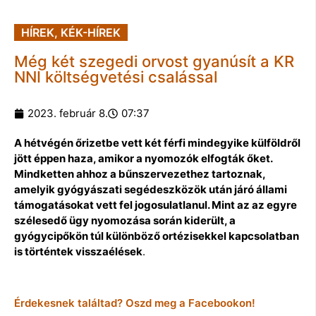
HÍREK
,
KÉK-HÍREK
Még két szegedi orvost gyanúsít a KR
NNI költségvetési csalással
2023. február 8.
07:37
A hétvégén őrizetbe vett két férfi mindegyike külföldről
jött éppen haza, amikor a nyomozók elfogták őket.
Mindketten ahhoz a bűnszervezethez tartoznak,
amelyik gyógyászati segédeszközök után járó állami
támogatásokat vett fel jogosulatlanul. Mint az az egyre
szélesedő ügy nyomozása során kiderült, a
gyógycipőkön túl különböző ortézisekkel kapcsolatban
is történtek visszaélések
.
Érdekesnek találtad? Oszd meg a Facebookon!