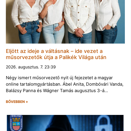
Eljött az ideje a váltásnak – ide vezet a
műsorvezetők útja a Palikék Világa után
2026. augusztus. 7. 23:39
Négy ismert műsorvezető nyit új fejezetet a magyar
online tartalomgyártásban. Ábel Anita, Dombóvári Vanda,
Balázsy Panna és Wágner Tamás augusztus 3-á…
BŐVEBBEN »