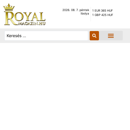
2026. 08. 7. péntek
1 EUR 365 HUF
Ibolya
1 GBP 425 HUF