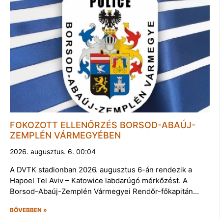
FOKOZOTT ELLENŐRZÉS BORSOD-ABAÚJ-
ZEMPLÉN VÁRMEGYÉBEN
2026. augusztus. 6. 00:04
A DVTK stadionban 2026. augusztus 6-án rendezik a
Hapoel Tel Aviv – Katowice labdarúgó mérkőzést. A
Borsod-Abaúj-Zemplén Vármegyei Rendőr-főkapitán…
BŐVEBBEN »