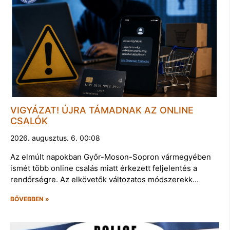
VIGYÁZAT! ÚJRA TÁMADNAK AZ ONLINE
CSALÓK
2026. augusztus. 6. 00:08
Az elmúlt napokban Győr-Moson-Sopron vármegyében
ismét több online csalás miatt érkezett feljelentés a
rendőrségre. Az elkövetők változatos módszerekk…
BŐVEBBEN »