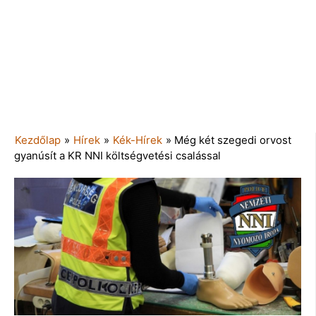
Kezdőlap
»
Hírek
»
Kék-Hírek
»
Még két szegedi orvost
gyanúsít a KR NNI költségvetési csalással