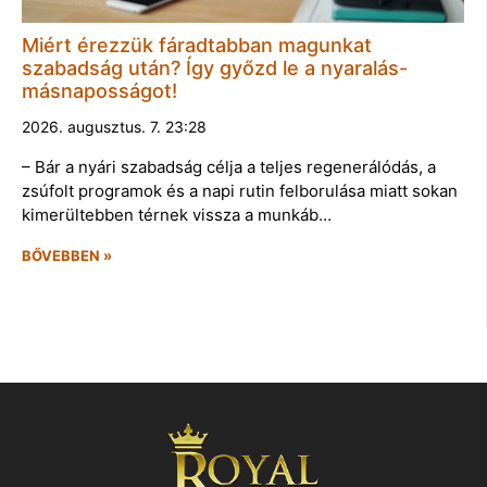
Miért érezzük fáradtabban magunkat
szabadság után? Így győzd le a nyaralás-
másnaposságot!
2026. augusztus. 7. 23:28
– Bár a nyári szabadság célja a teljes regenerálódás, a
zsúfolt programok és a napi rutin felborulása miatt sokan
kimerültebben térnek vissza a munkáb…
BŐVEBBEN »