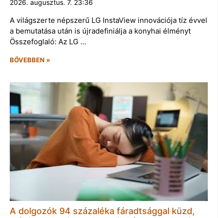
2026. augusztus. 7. 23:36
A világszerte népszerű LG InstaView innovációja tíz évvel
a bemutatása után is újradefiniálja a konyhai élményt
Összefoglaló: Az LG …
BŐVEBBEN »
A dolgozók 94 százaléka fáradtsággal küzd,