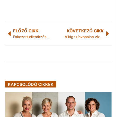
ELŐZŐ CIKK
KÖVETKEZŐ CIKK
Fokozott ellenőrzés az autópályán
Világszínvonalon vizsgálják a hold- és marsjárók alkatrészeinek kopását a MATE kutatói
KAPCSOLÓDÓ CIKKEK