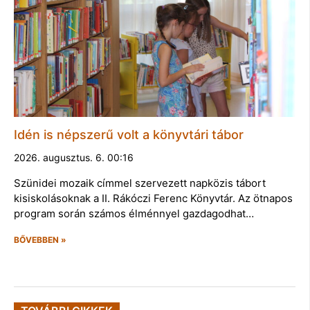
Idén is népszerű volt a könyvtári tábor
2026. augusztus. 6. 00:16
Szünidei mozaik címmel szervezett napközis tábort
kisiskolásoknak a II. Rákóczi Ferenc Könyvtár. Az ötnapos
program során számos élménnyel gazdagodhat…
BŐVEBBEN »