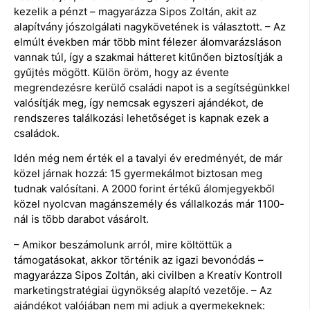
kezelik a pénzt – magyarázza Sipos Zoltán, akit az
alapítvány jószolgálati nagykövetének is választott. – Az
elmúlt években már több mint félezer álomvarázsláson
vannak túl, így a szakmai hátteret kitűnően biztosítják a
gyűjtés mögött. Külön öröm, hogy az évente
megrendezésre kerülő családi napot is a segítségünkkel
valósítják meg, így nemcsak egyszeri ajándékot, de
rendszeres találkozási lehetőséget is kapnak ezek a
családok.
Idén még nem érték el a tavalyi év eredményét, de már
közel járnak hozzá: 15 gyermekálmot biztosan meg
tudnak valósítani. A 2000 forint értékű álomjegyekből
közel nyolcvan magánszemély és vállalkozás már 1100-
nál is több darabot vásárolt.
– Amikor beszámolunk arról, mire költöttük a
támogatásokat, akkor történik az igazi bevonódás –
magyarázza Sipos Zoltán, aki civilben a Kreatív Kontroll
marketingstratégiai ügynökség alapító vezetője. – Az
ajándékot valójában nem mi adjuk a gyermekeknek: