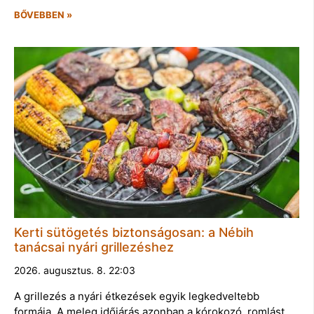
BŐVEBBEN »
Kerti sütögetés biztonságosan: a Nébih
tanácsai nyári grillezéshez
2026. augusztus. 8. 22:03
A grillezés a nyári étkezések egyik legkedveltebb
formája. A meleg időjárás azonban a kórokozó, romlást