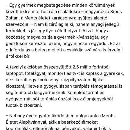
– Egy gyermek megbetegedése minden körülmények
között extrém terhet ró a családokra – magyarázza Sipos
Zoltán, a Ments életet karácsonyra gyűjtés alapító
szervezője. – Nem kizárólag lelki, hanem anyagi jellegű
terhekkel is jár egy ilyen élethelyzet. Azzal, hogy a
közösség megvalósítja a gyermek kívánságát, egy
gesztuson keresztül üzeni, hogy nincsen egyedül. Ez az
odafordulás a beteg mellett a családja számára is érzelmi
értékkel bír.
A tavalyi akcióban összegyűjtött 2,6 millió forintból
laptopot, fotelágyat, monitort és tv-t is kaptak a gyerekek,
de sikerült egy karácsonyi rajzpályázaton díjakat
kiosztani, illetve a gyógyulásban terápiás támogatással is
segíteni több kisgyermeknek: komplex tornát és
gyógytornát, sőt terápiás úszást is az álomjegyekből
tudtak biztosítani.
– Néhány éve együttműködésben dolgozunk a Ments
Életet Alapítvánnyal, akik a beérkező álmokat
koordinálják, ellenőrzik az igényeket, valamint ők is