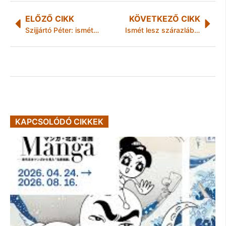
ELŐZŐ CIKK
KÖVETKEZŐ CIKK
Szijjártó Péter: ismét megdőlt a beruházási rekord Magyarországon
Ismét lesz szárazlábas túra a Miskolctapolca Barlangfürdőben
KAPCSOLÓDÓ CIKKEK