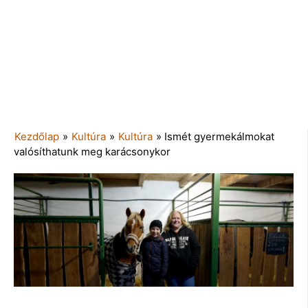
Kezdőlap
»
Kultúra
»
Kultúra
»
Ismét gyermekálmokat
valósíthatunk meg karácsonykor