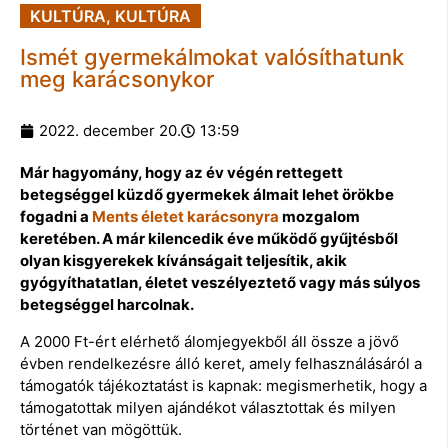
KULTÚRA
,
KULTÚRA
Ismét gyermekálmokat valósíthatunk
meg karácsonykor
2022. december 20.
13:59
Már hagyomány, hogy az év végén rettegett
betegséggel küzdő gyermekek álmait lehet örökbe
fogadni a
Ments életet karácsonyra
mozgalom
keretében. A már kilencedik éve működő gyűjtésből
olyan kisgyerekek kívánságait teljesítik, akik
gyógyíthatatlan, életet veszélyeztető vagy más súlyos
betegséggel harcolnak.
A 2000 Ft-ért elérhető álomjegyekből áll össze a jövő
évben rendelkezésre álló keret, amely felhasználásáról a
támogatók tájékoztatást is kapnak: megismerhetik, hogy a
támogatottak milyen ajándékot választottak és milyen
történet van mögöttük.