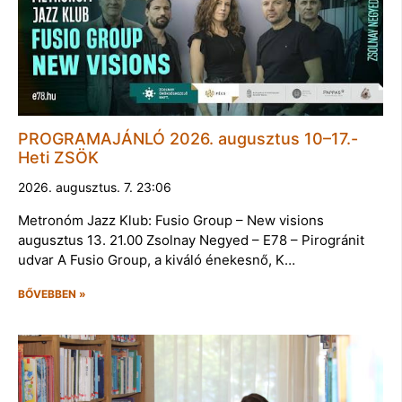
PROGRAMAJÁNLÓ 2026. augusztus 10–17.-
Heti ZSÖK
2026. augusztus. 7. 23:06
Metronóm Jazz Klub: Fusio Group – New visions
augusztus 13. 21.00 Zsolnay Negyed – E78 – Pirogránit
udvar A Fusio Group, a kiváló énekesnő, K…
BŐVEBBEN »