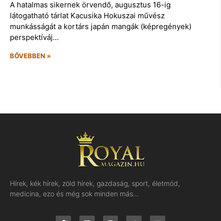
A hatalmas sikernek örvendő, augusztus 16-ig
látogatható tárlat Kacusika Hokuszai művész
munkásságát a kortárs japán mangák (képregények)
perspektíváj…
BŐVEBBEN »
Hírek, kék hírek, zöld hírek, gazdaság, sport, életmód,
medicina, ezo és még sok minden más…