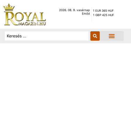
2026. 08. 9. vasárnap
1 EUR 365 HUF
Emőd
1 GBP 425 HUF