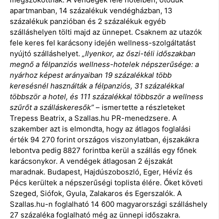
apartmanban, 14 százalékuk vendégházban, 13
százalékuk panzióban és 2 százalékuk egyéb
szálláshelyen tölti majd az ünnepet. Csaknem az utazók
fele keres fel karácsony idején wellness-szolgáltatást
nyújtó szálláshelyet.
„Ilyenkor, az őszi-téli időszakban
megnő a félpanziós wellness-hotelek népszerűsége: a
nyárhoz képest arányaiban 19 százalékkal több
keresésnél használták a félpanziós, 31 százalékkal
többször a hotel, és 111 százalékkal többször a wellness
szűrőt a szálláskeresők”
– ismertette a részleteket
Trepess Beatrix, a Szallas.hu PR-menedzsere. A
szakember azt is elmondta, hogy az átlagos foglalási
érték 94 270 forint országos viszonylatban, éjszakákra
lebontva pedig 8827 forintba kerül a szállás egy főnek
karácsonykor. A vendégek átlagosan 2 éjszakát
maradnak. Budapest, Hajdúszoboszló, Eger, Hévíz és
Pécs kerültek a népszerűségi toplista élére. Őket követi
Szeged, Siófok, Gyula, Zalakaros és Egerszalók. A
Szallas.hu-n foglalható 14 600 magyarországi szálláshely
27 százaléka foglalható még az ünnepi időszakra.