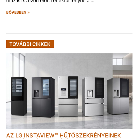
utazási szezon előtt reflektorfénybe ál…
BŐVEBBEN »
TOVÁBBI CIKKEK
AZ LG INSTAVIEW™ HŰTŐSZEKRÉNYEINEK