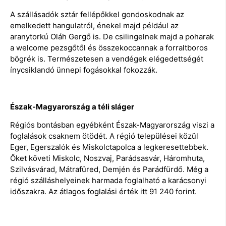
A szállásadók sztár fellépőkkel gondoskodnak az
emelkedett hangulatról, énekel majd például az
aranytorkú Oláh Gergő is. De csilingelnek majd a poharak
a welcome pezsgőtől és összekoccannak a forraltboros
bögrék is. Természetesen a vendégek elégedettségét
ínycsiklandó ünnepi fogásokkal fokozzák.
Észak-Magyarország a téli sláger
Régiós bontásban egyébként Észak-Magyarország viszi a
foglalások csaknem ötödét. A régió települései közül
Eger, Egerszalók és Miskolctapolca a legkeresettebbek.
Őket követi Miskolc, Noszvaj, Parádsasvár, Háromhuta,
Szilvásvárad, Mátrafüred, Demjén és Parádfürdő. Még a
régió szálláshelyeinek harmada foglalható a karácsonyi
időszakra. Az átlagos foglalási érték itt 91 240 forint.