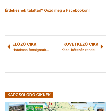
Érdekesnek találtad? Oszd meg a Facebookon!
ELŐZŐ CIKK
KÖVETKEZŐ CIKK
Hatalmas fonalgombolyagokkal veszi körül magát karácsony előtt Keleti Andi
Közel kétszáz rendezvényen népszerűsítették az agrárpályát
KAPCSOLÓDÓ CIKKEK