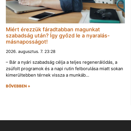
Miért érezzük fáradtabban magunkat
szabadság után? Így győzd le a nyaralás-
másnaposságot!
2026. augusztus. 7. 23:28
– Bár a nyári szabadság célja a teljes regenerálódás, a
zsúfolt programok és a napi rutin felborulása miatt sokan
kimerültebben térnek vissza a munkáb…
BŐVEBBEN »