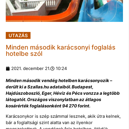
UTAZÁS
Minden második karácsonyi foglalás
hotelbe szól
2021. december 21.
10:24
Minden második vendég hotelben karácsonyozik –
derült ki a Szallas.hu adataiból. Budapest,
Hajdúszoboszló, Eger, Hévíz és Pécs vonzza a legtöbb
látogatót. Országos viszonylatban az átlagos
kosárérték foglalásonként 94 270 forint.
Karácsonykor is szép számmal lesznek, akik útra kelnek,
bár a foglaltsági szint alatta van az ilyenkor
megszokottnak. A vendégek fele hotelben, ötödük