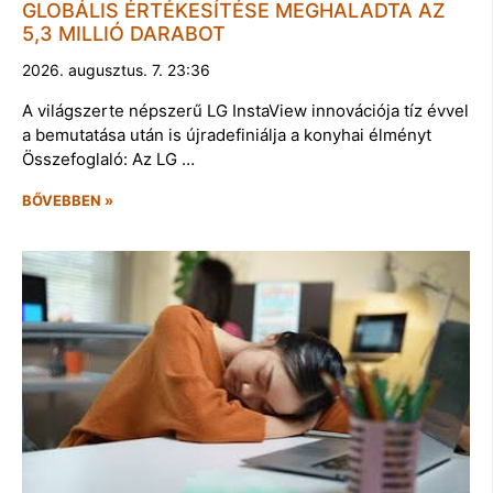
GLOBÁLIS ÉRTÉKESÍTÉSE MEGHALADTA AZ
5,3 MILLIÓ DARABOT
2026. augusztus. 7. 23:36
A világszerte népszerű LG InstaView innovációja tíz évvel
a bemutatása után is újradefiniálja a konyhai élményt
Összefoglaló: Az LG …
BŐVEBBEN »