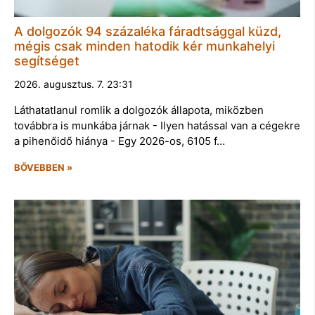
A dolgozók 94 százaléka fáradtsággal küzd,
mégis csak minden hatodik kér munkahelyi
segítséget
2026. augusztus. 7. 23:31
Láthatatlanul romlik a dolgozók állapota, miközben
továbbra is munkába járnak - Ilyen hatással van a cégekre
a pihenőidő hiánya - Egy 2026-os, 6105 f…
BŐVEBBEN »