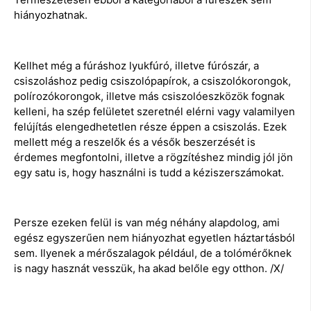
hiányozhatnak.
Kellhet még a fúráshoz lyukfúró, illetve fúrószár, a
csiszoláshoz pedig csiszolópapírok, a csiszolókorongok,
polírozókorongok, illetve más csiszolóeszközök fognak
kelleni, ha szép felületet szeretnél elérni vagy valamilyen
felújítás elengedhetetlen része éppen a csiszolás. Ezek
mellett még a reszelők és a vésők beszerzését is
érdemes megfontolni, illetve a rögzítéshez mindig jól jön
egy satu is, hogy használni is tudd a kéziszerszámokat.
Persze ezeken felül is van még néhány alapdolog, ami
egész egyszerűen nem hiányozhat egyetlen háztartásból
sem. Ilyenek a mérőszalagok például, de a tolómérőknek
is nagy hasznát vesszük, ha akad belőle egy otthon. /X/