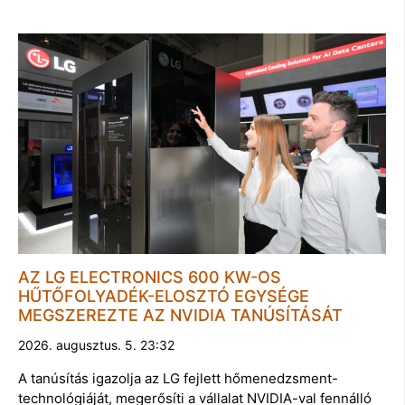
AZ LG ELECTRONICS 600 KW-OS
HŰTŐFOLYADÉK-ELOSZTÓ EGYSÉGE
MEGSZEREZTE AZ NVIDIA TANÚSÍTÁSÁT
2026. augusztus. 5. 23:32
A tanúsítás igazolja az LG fejlett hőmenedzsment-
technológiáját, megerősíti a vállalat NVIDIA-val fennálló