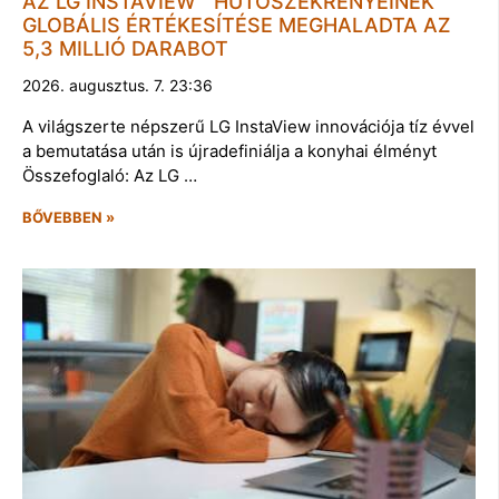
AZ LG INSTAVIEW™ HŰTŐSZEKRÉNYEINEK
GLOBÁLIS ÉRTÉKESÍTÉSE MEGHALADTA AZ
5,3 MILLIÓ DARABOT
2026. augusztus. 7. 23:36
A világszerte népszerű LG InstaView innovációja tíz évvel
a bemutatása után is újradefiniálja a konyhai élményt
Összefoglaló: Az LG …
BŐVEBBEN »