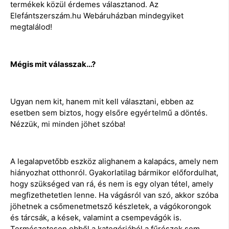
termékek közül érdemes választanod. Az
Elefántszerszám.hu Webáruházban mindegyiket
megtalálod!
Mégis mit válasszak…?
Ugyan nem kit, hanem mit kell választani, ebben az
esetben sem biztos, hogy elsőre egyértelmű a döntés.
Nézzük, mi minden jöhet szóba!
A legalapvetőbb eszköz alighanem a kalapács, amely nem
hiányozhat otthonról. Gyakorlatilag bármikor előfordulhat,
hogy szükséged van rá, és nem is egy olyan tétel, amely
megfizethetetlen lenne. Ha vágásról van szó, akkor szóba
jöhetnek a csőmenetmetsző készletek, a vágókorongok
és tárcsák, a kések, valamint a csempevágók is.
Természetesen ebből a kategóriából a fűrészek sem