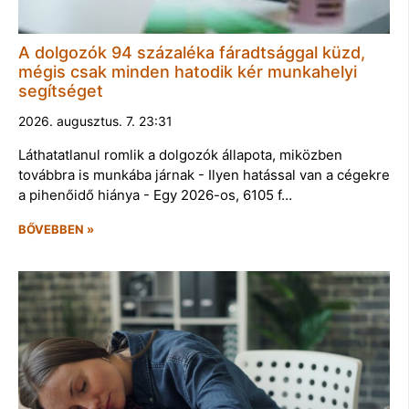
A dolgozók 94 százaléka fáradtsággal küzd,
mégis csak minden hatodik kér munkahelyi
segítséget
2026. augusztus. 7. 23:31
Láthatatlanul romlik a dolgozók állapota, miközben
továbbra is munkába járnak - Ilyen hatással van a cégekre
a pihenőidő hiánya - Egy 2026-os, 6105 f…
BŐVEBBEN »