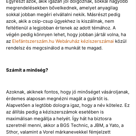
Egyrészt azok, akik igazán jól dolgoznak, sokkal nagyobb
megrendelésekben bővelkednek, amelyet anyagilag
sokkal jobban megéri elvállalni nekik. Másrészt pedig
azok, akik a csip-csup ügyekhez is kiszállnak, nem
feltétlenül a legjobban értenek az adott témához. A
végén pedig könnyen lehet, hogy jobban jártál volna, ha
az
Elefántszerszám.hu Webáruház kéziszerszámai
közül
rendelsz és megcsinálod a munkát te magad.
Számít a minőség?
Azoknak, akiknek fontos, hogy jó minőséget vásároljanak,
érdemes alaposan megnézni magát a gyártót is.
Alapvetően a legtöbb dologra igaz, hogy a név kötelez. Ez
az állítás pedig a kéziszerszámok esetében is
maximálisan megállja a helyét. Így hát ha biztosra
szeretnél menni, akkor a BGS Technic, a JBM, a Yato, a
Sthor, valamint a Vorel márkanevekkel fémjelzett