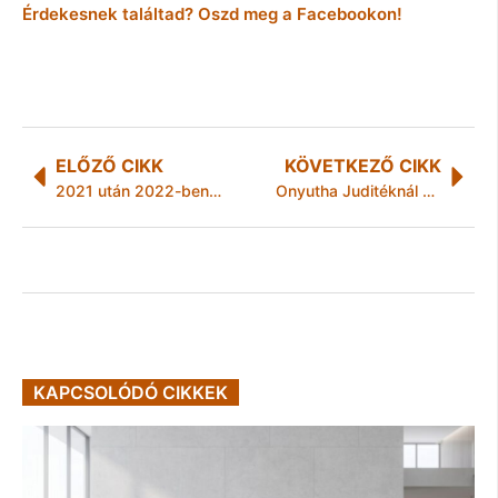
Érdekesnek találtad? Oszd meg a Facebookon!
ELŐZŐ CIKK
KÖVETKEZŐ CIKK
2021 után 2022-ben sem rendezhet Miskolc Kocsonyafesztivált
Onyutha Juditéknál karácsonykor is a férfi az úr a konyhában
KAPCSOLÓDÓ CIKKEK