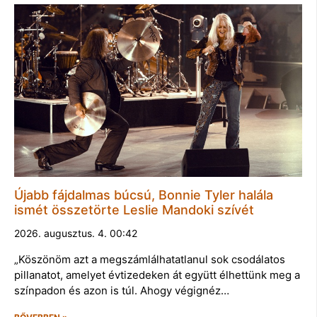
Újabb fájdalmas búcsú, Bonnie Tyler halála
ismét összetörte Leslie Mandoki szívét
2026. augusztus. 4. 00:42
„Köszönöm azt a megszámlálhatatlanul sok csodálatos
pillanatot, amelyet évtizedeken át együtt élhettünk meg a
színpadon és azon is túl. Ahogy végignéz…