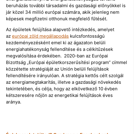
beruházás további társadalmi és gazdasági előnyökkel is
jár közel 34 millió európai számára, akik jelenleg nem
képesek megfizetni otthonuk megfelelő fűtését.
Az épületek felújítása alapvető intézkedés, amelyet
az
európai zöld megállapodás
kulcsfontosságú
kezdeményezésként emel ki az ágazaton belüli
energiahatékonyság fellendítése és a célkitűzések
megvalósítása érdekében. 2020-ban az Európai
Bizottság „Európai épületkorszerűsítési program” címmel
közzétette stratégiáját az Unión belüli felújítások
fellendítésére irányulóan. A stratégia kettős célt szolgál
az energiamegtakarítás, illetve a gazdasági növekedés
tekintetében, és célja, hogy az elkövetkező 10 évben
kétszeresére nőjön az energetikai felújítások éves
aránya.