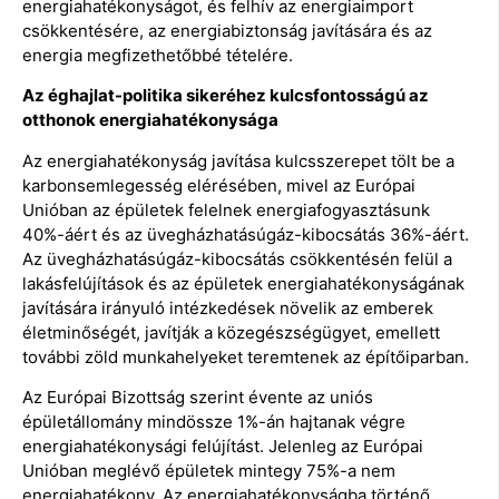
energiahatékonyságot, és felhív az energiaimport
csökkentésére, az energiabiztonság javítására és az
energia megfizethetőbbé tételére.
Az éghajlat-politika sikeréhez kulcsfontosságú az
otthonok energiahatékonysága
Az energiahatékonyság javítása kulcsszerepet tölt be a
karbonsemlegesség elérésében, mivel az Európai
Unióban az épületek felelnek energiafogyasztásunk
40%-áért és az üvegházhatásúgáz-kibocsátás 36%-áért.
Az üvegházhatásúgáz-kibocsátás csökkentésén felül a
lakásfelújítások és az épületek energiahatékonyságának
javítására irányuló intézkedések növelik az emberek
életminőségét, javítják a közegészségügyet, emellett
további zöld munkahelyeket teremtenek az építőiparban.
Az Európai Bizottság szerint évente az uniós
épületállomány mindössze 1%-án hajtanak végre
energiahatékonysági felújítást. Jelenleg az Európai
Unióban meglévő épületek mintegy 75%-a nem
energiahatékony. Az energiahatékonyságba történő