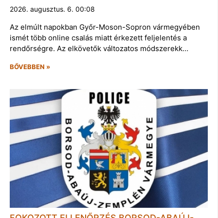
2026. augusztus. 6. 00:08
Az elmúlt napokban Győr-Moson-Sopron vármegyében
ismét több online csalás miatt érkezett feljelentés a
rendőrségre. Az elkövetők változatos módszerekk…
BŐVEBBEN »
FOKOZOTT ELLENŐRZÉS BORSOD-ABAÚJ-