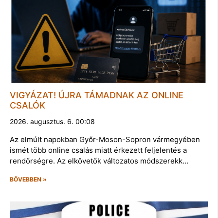
VIGYÁZAT! ÚJRA TÁMADNAK AZ ONLINE
CSALÓK
2026. augusztus. 6. 00:08
Az elmúlt napokban Győr-Moson-Sopron vármegyében
ismét több online csalás miatt érkezett feljelentés a
rendőrségre. Az elkövetők változatos módszerekk…
BŐVEBBEN »