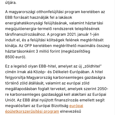
útjára.
A magyarországi otthonfelújítási program keretében az
EBB forrásait használják fel a lakások
energiahatékonysági felújításának, valamint háztartási
megújulóenergia-termelő rendszerek telepítésének
társfinanszírozásához. A program 2021. január 1-jén
indult el, és a felújítási költségek felének megtérítését
kínálja. Az OFP keretében megtéríthető maximális összeg
háztartásonként 3 millió forint (megközelítőleg
8500 euró).
Ez a legelső olyan EBB-hitel, amelyet az új „zöldhitel”
címén írnak alá Közép- és Délkelet-Európában. A hitel
felgyorsítja Magyarország karbonsemleges gazdaságra
történő zöld átállását, valamint az európai zöld
megállapodásban foglalt terveket, amelyek szerint 2050-
re karbonsemleges gazdasággá kell alakítani az Európai
Uniót. Az EBB által nyújtott finanszírozás emellett segít
megvalósítani az Európai Bizottság
európai
épületkorszerűsítési program
elnevezésű