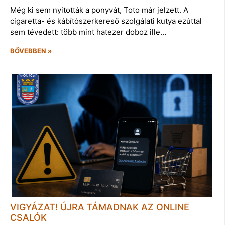
Még ki sem nyitották a ponyvát, Toto már jelzett. A
cigaretta- és kábítószerkereső szolgálati kutya ezúttal
sem tévedett: több mint hatezer doboz ille…
BŐVEBBEN »
VIGYÁZAT! ÚJRA TÁMADNAK AZ ONLINE
CSALÓK