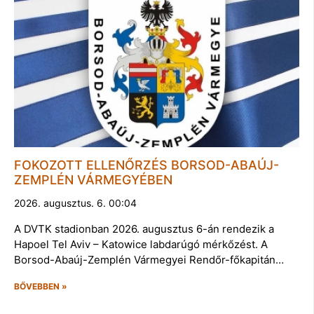
FOKOZOTT ELLENŐRZÉS BORSOD-ABAÚJ-
ZEMPLÉN VÁRMEGYÉBEN
2026. augusztus. 6. 00:04
A DVTK stadionban 2026. augusztus 6-án rendezik a
Hapoel Tel Aviv – Katowice labdarúgó mérkőzést. A
Borsod-Abaúj-Zemplén Vármegyei Rendőr-főkapitán…
BŐVEBBEN »