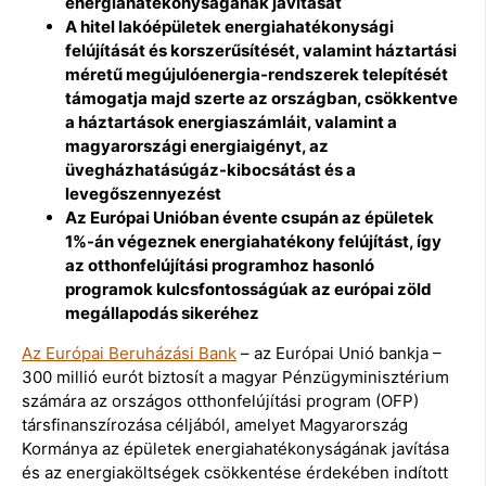
energiahatékonyságának javítását
A hitel lakóépületek energiahatékonysági
felújítását és korszerűsítését, valamint háztartási
méretű megújulóenergia-rendszerek telepítését
támogatja majd szerte az országban, csökkentve
a háztartások energiaszámláit, valamint a
magyarországi energiaigényt, az
üvegházhatásúgáz-kibocsátást és a
levegőszennyezést
Az Európai Unióban évente csupán az épületek
1%-án végeznek energiahatékony felújítást, így
az otthonfelújítási programhoz hasonló
programok kulcsfontosságúak az európai zöld
megállapodás sikeréhez
Az Európai Beruházási Bank
– az Európai Unió bankja –
300 millió eurót biztosít a magyar Pénzügyminisztérium
számára az országos otthonfelújítási program (OFP)
társfinanszírozása céljából, amelyet Magyarország
Kormánya az épületek energiahatékonyságának javítása
és az energiaköltségek csökkentése érdekében indított