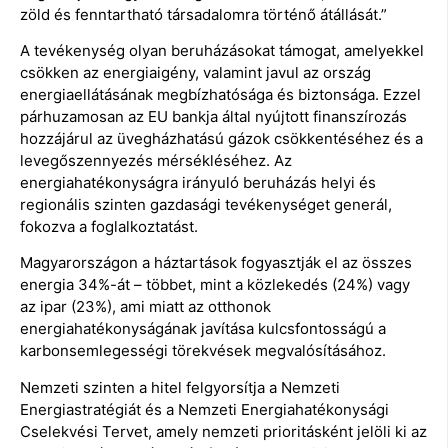
zöld és fenntartható társadalomra történő átállását.”
A tevékenység olyan beruházásokat támogat, amelyekkel
csökken az energiaigény, valamint javul az ország
energiaellátásának megbízhatósága és biztonsága. Ezzel
párhuzamosan az EU bankja által nyújtott finanszírozás
hozzájárul az üvegházhatású gázok csökkentéséhez és a
levegőszennyezés mérsékléséhez. Az
energiahatékonyságra irányuló beruházás helyi és
regionális szinten gazdasági tevékenységet generál,
fokozva a foglalkoztatást.
Magyarországon a háztartások fogyasztják el az összes
energia 34%-át – többet, mint a közlekedés (24%) vagy
az ipar (23%), ami miatt az otthonok
energiahatékonyságának javítása kulcsfontosságú a
karbonsemlegességi törekvések megvalósításához.
Nemzeti szinten a hitel felgyorsítja a Nemzeti
Energiastratégiát és a Nemzeti Energiahatékonysági
Cselekvési Tervet, amely nemzeti prioritásként jelöli ki az