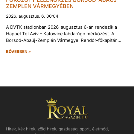
ZEMPLÉN VÁRMEGYÉBEN
2026. augusztus. 6. 00:04
A DVTK stadionban 2026. augusztus 6-án rendezik a
Hapoel Tel Aviv – Katowice labdarúgó mérkőzést. A
Borsod-Abaúj-Zemplén Vármegyei Rendőr-főkapitán…
BŐVEBBEN »
Hírek, kék hírek, zöld hírek, gazdaság, sport, életmód,