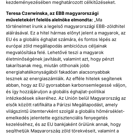
kezdeményezésében meghatározott célkitűzéseket.
Teresa Czerwinska, az EBB magyarországi
műveletekért felelős alelnöke elmondta:
„Ma
történelmet írunk a legelső magyarországi EBB-zöldhitel
aláírásával. Ez a hitel hármas előnyt jelent a magyarok, az
EU és a globális éghajlat számára, és fontos lépés az
európai zöld megállapodás ambiciózus céljainak
megvalósítása felé. Lehetővé teszi a magyarok
életminőségének javítását, valamint azt, hogy pénzt
takarítsanak meg, miután otthonaik jobb
energiahatékonyságából fakadóan alacsonyabbak
lesznek az energiaszámláik. Az efféle hitelek segítenek
abban, hogy az EU gyorsabban karbonsemlegessé váljon,
és így hozzájáruljon a globális éghajlat-politikai
intézkedések sikeréhez. Az Unión belül Magyarország az
elsők között ratifikálta a Párizsi Megállapodást, amely
világszintű ütemtervként szolgál a globális hőmérséklet-
emelkedés jelentette egzisztenciális fenyegetés
kezeléséhez, és az EU bankjaként örülünk annak, hogy
segíthetjük Magyarország zöld törekvéseit, valamint a