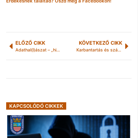
Érdekesnek találtad? Oszd meg a Facebookon!
ELŐZŐ CIKK
KÖVETKEZŐ CIKK
Adathal(l)ászat – „hiszen nekem nincs is számlám ennél a banknál!”
Karbantartás és szárazlábas túrák januárban a Barlangfürdőben
KAPCSOLÓDÓ CIKKEK