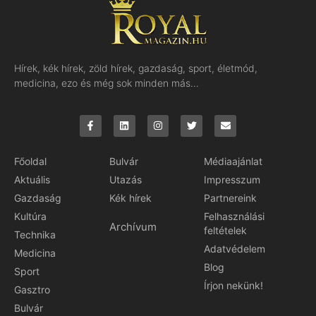
Hírek, kék hírek, zöld hírek, gazdaság, sport, életmód,
medicina, ezo és még sok minden más…
Főoldal
Bulvár
Médiaajánlat
Aktuális
Utazás
Impresszum
Gazdaság
Kék hírek
Partnereink
Kultúra
Felhasználási
Archívum
feltételek
Technika
Adatvédelem
Medicina
Blog
Sport
Írjon nekünk!
Gasztro
Bulvár