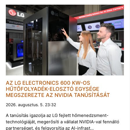
AZ LG ELECTRONICS 600 KW-OS
HŰTŐFOLYADÉK-ELOSZTÓ EGYSÉGE
MEGSZEREZTE AZ NVIDIA TANÚSÍTÁSÁT
2026. augusztus. 5. 23:32
A tanúsítás igazolja az LG fejlett hőmenedzsment-
technológiáját, megerősíti a vállalat NVIDIA-val fennálló
partnerséget, és felgyorsítja az AI-infrast…