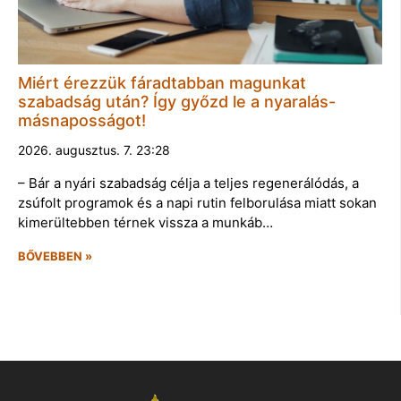
Miért érezzük fáradtabban magunkat
szabadság után? Így győzd le a nyaralás-
másnaposságot!
2026. augusztus. 7. 23:28
– Bár a nyári szabadság célja a teljes regenerálódás, a
zsúfolt programok és a napi rutin felborulása miatt sokan
kimerültebben térnek vissza a munkáb…
BŐVEBBEN »