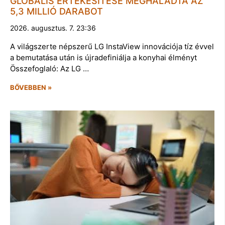
GLOBÁLIS ÉRTÉKESÍTÉSE MEGHALADTA AZ
5,3 MILLIÓ DARABOT
2026. augusztus. 7. 23:36
A világszerte népszerű LG InstaView innovációja tíz évvel
a bemutatása után is újradefiniálja a konyhai élményt
Összefoglaló: Az LG …
BŐVEBBEN »