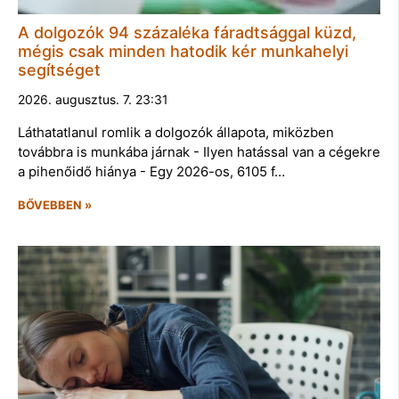
A dolgozók 94 százaléka fáradtsággal küzd,
mégis csak minden hatodik kér munkahelyi
segítséget
2026. augusztus. 7. 23:31
Láthatatlanul romlik a dolgozók állapota, miközben
továbbra is munkába járnak - Ilyen hatással van a cégekre
a pihenőidő hiánya - Egy 2026-os, 6105 f…
BŐVEBBEN »