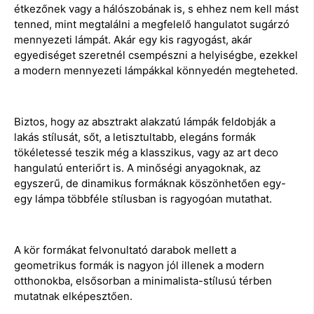
étkezőnek vagy a hálószobának is, s ehhez nem kell mást
tenned, mint megtalálni a megfelelő hangulatot sugárzó
mennyezeti lámpát. Akár egy kis ragyogást, akár
egyediséget szeretnél csempészni a helyiségbe, ezekkel
a modern mennyezeti lámpákkal könnyedén megteheted.
Biztos, hogy az absztrakt alakzatú lámpák feldobják a
lakás stílusát, sőt, a letisztultabb, elegáns formák
tökéletessé teszik még a klasszikus, vagy az art deco
hangulatú enteriőrt is. A minőségi anyagoknak, az
egyszerű, de dinamikus formáknak köszönhetően egy-
egy lámpa többféle stílusban is ragyogóan mutathat.
A kör formákat felvonultató darabok mellett a
geometrikus formák is nagyon jól illenek a modern
otthonokba, elsősorban a minimalista-stílusú térben
mutatnak elképesztően.