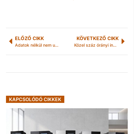
ELŐZŐ CIKK
KÖVETKEZŐ CIKK
Adatok nélkül nem utal a NAV
Közel száz órányi ingyenes hitéleti hanganyag a Katolikus Rádiótól
KAPCSOLÓDÓ CIKKEK