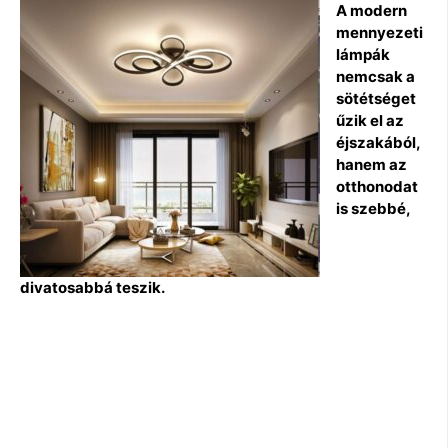
A modern
mennyezeti
lámpák
nemcsak a
sötétséget
űzik el az
éjszakából,
hanem az
otthonodat
is szebbé,
divatosabbá teszik.