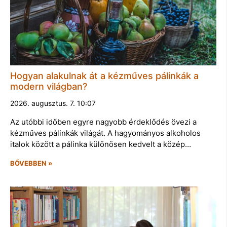
Hogyan alakulnak át a kézműves pálinkák a
modern világban?
2026. augusztus. 7. 10:07
Az utóbbi időben egyre nagyobb érdeklődés övezi a
kézműves pálinkák világát. A hagyományos alkoholos
italok között a pálinka különösen kedvelt a közép…
BŐVEBBEN »