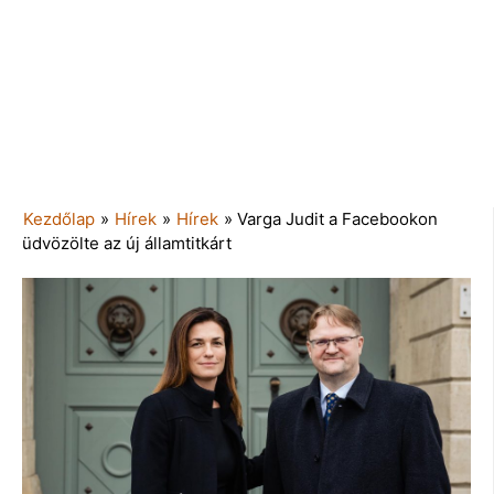
Kezdőlap
»
Hírek
»
Hírek
»
Varga Judit a Facebookon
üdvözölte az új államtitkárt