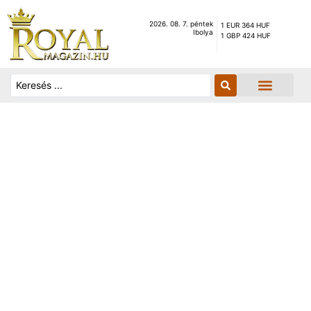
2026. 08. 7. péntek
1 EUR 364 HUF
Ibolya
1 GBP 424 HUF