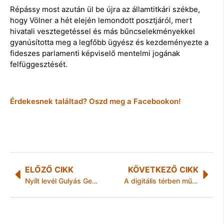
Répássy most azután ül be újra az államtitkári székbe,
hogy Völner a hét elején lemondott posztjáról, mert
hivatali vesztegetéssel és más bűncselekményekkel
gyanúsította meg a legfőbb ügyész és kezdeményezte a
fideszes parlamenti képviselő mentelmi jogának
felfüggesztését.
Érdekesnek találtad? Oszd meg a Facebookon!
ELŐZŐ CIKK
KÖVETKEZŐ CIKK
Nyílt levél Gulyás Gergelynek – egy felelős kormány nem a társadalom megosztásán dolgozik
A digitális térben működő cégeknek sokfelé kell figyelniük