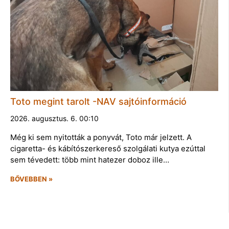
Toto megint tarolt -NAV sajtóinformáció
2026. augusztus. 6. 00:10
Még ki sem nyitották a ponyvát, Toto már jelzett. A
cigaretta- és kábítószerkereső szolgálati kutya ezúttal
sem tévedett: több mint hatezer doboz ille…
BŐVEBBEN »