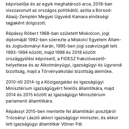
képviselője és az egyik meghatározó arca, 2018-ban
visszavonult az országos politikától, azóta a Borsod-
Abaúj-Zemplén Megyei Ügyvédi Kamara elnökségi
tagjaként dolgozott.
Répássy Róbert 1968-ban született Miskolcon, jogi
diplomáját 1992-ben szerezte a Miskolci Egyetem Állam-
és Jogtudományi Karán, 1995-ben jogi szakvizsgát tett.
1993-1994 között, majd 1998 és 2018 között
országgyűlési képviselő, a FIDESZ frakcióvezető-
helyettese és az Alkotmányügyi, igazságügyi és ügyrendi
bizottság, majd a Törvényalkotási bizottság alelnöke.
2010-től 2014-ig a Közigazgatási és Igazságügyi
Minisztérium igazságügyért felelős államtitkára, majd
2014 és 2015 között az Igazságügyi Minisztérium
parlamenti államtitkára.
Répássyt 2015-ben mentette fel államtitkári posztjáról
Trócsányi László akkori igazságügyi miniszter, és ekkor
lett igazságügyi államtitkár Völner Pál.