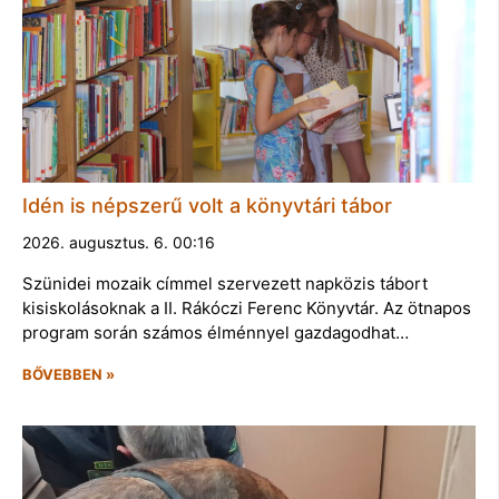
Idén is népszerű volt a könyvtári tábor
2026. augusztus. 6. 00:16
Szünidei mozaik címmel szervezett napközis tábort
kisiskolásoknak a II. Rákóczi Ferenc Könyvtár. Az ötnapos
program során számos élménnyel gazdagodhat…
BŐVEBBEN »