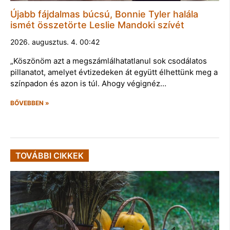
Újabb fájdalmas búcsú, Bonnie Tyler halála
ismét összetörte Leslie Mandoki szívét
2026. augusztus. 4. 00:42
„Köszönöm azt a megszámlálhatatlanul sok csodálatos
pillanatot, amelyet évtizedeken át együtt élhettünk meg a
színpadon és azon is túl. Ahogy végignéz…
BŐVEBBEN »
TOVÁBBI CIKKEK