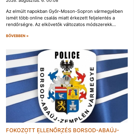
2026. augusztus. 6. 00:08
Az elmúlt napokban Győr-Moson-Sopron vármegyében
ismét több online csalás miatt érkezett feljelentés a
rendőrségre. Az elkövetők változatos módszerekk…
BŐVEBBEN »
FOKOZOTT ELLENŐRZÉS BORSOD-ABAÚJ-