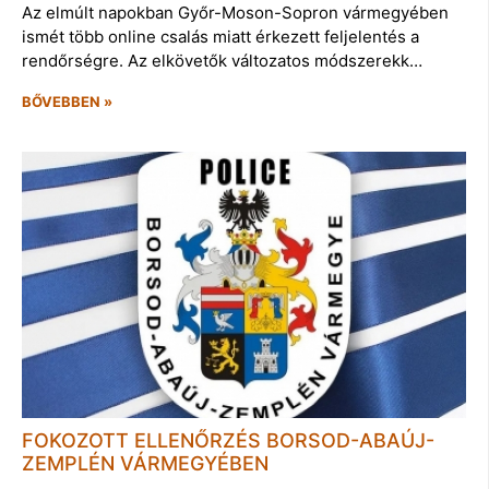
Az elmúlt napokban Győr-Moson-Sopron vármegyében
ismét több online csalás miatt érkezett feljelentés a
rendőrségre. Az elkövetők változatos módszerekk…
BŐVEBBEN »
FOKOZOTT ELLENŐRZÉS BORSOD-ABAÚJ-
ZEMPLÉN VÁRMEGYÉBEN