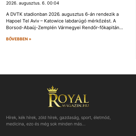
2026. augusztus. 6. 00:04
A DVTK stadionban 2026. augusztus 6-án rendezik a
Hapoel Tel Aviv – Katowice labdarúgó mérkőzést. A
Borsod-Abaúj-Zemplén Vármegyei Rendőr-főkapitán…
BŐVEBBEN »
Hírek, kék hírek, zöld hírek, gazdaság, sport, életmód,
medicina, ezo és még sok minden más…