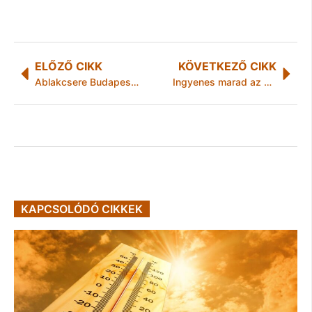
ELŐZŐ CIKK
KÖVETKEZŐ CIKK
Ablakcsere Budapesten? Mutatjuk a lépéseket!
Ingyenes marad az M30-as autópálya miskolci elkerülő szakasza!
KAPCSOLÓDÓ CIKKEK