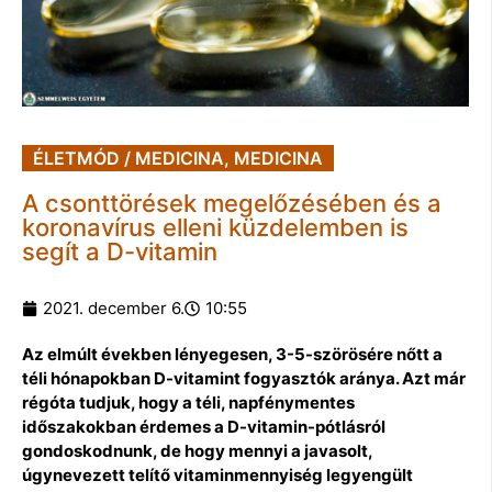
ÉLETMÓD / MEDICINA
,
MEDICINA
A csonttörések megelőzésében és a
koronavírus elleni küzdelemben is
segít a D-vitamin
2021. december 6.
10:55
Az elmúlt években lényegesen, 3-5-szörösére nőtt a
téli hónapokban D-vitamint fogyasztók aránya. Azt már
régóta tudjuk, hogy a téli, napfénymentes
időszakokban érdemes a D-vitamin-pótlásról
gondoskodnunk, de hogy mennyi a javasolt,
úgynevezett telítő vitaminmennyiség legyengült