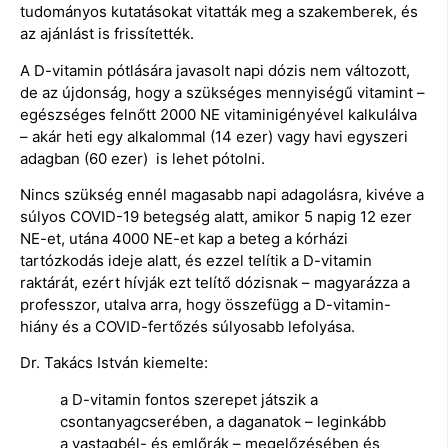
tudományos kutatásokat vitatták meg a szakemberek, és
az ajánlást is frissítették.
A D-vitamin pótlására javasolt napi dózis nem változott,
de az újdonság, hogy a szükséges mennyiségű vitamint –
egészséges felnőtt 2000 NE vitaminigényével kalkulálva
– akár heti egy alkalommal (14 ezer) vagy havi egyszeri
adagban (60 ezer) is lehet pótolni.
Nincs szükség ennél magasabb napi adagolásra, kivéve a
súlyos COVID-19 betegség alatt, amikor 5 napig 12 ezer
NE-et, utána 4000 NE-et kap a beteg a kórházi
tartózkodás ideje alatt, és ezzel telítik a D-vitamin
raktárát, ezért hívják ezt telítő dózisnak – magyarázza a
professzor, utalva arra, hogy összefügg a D-vitamin-
hiány és a COVID-fertőzés súlyosabb lefolyása.
Dr. Takács István kiemelte:
a D-vitamin fontos szerepet játszik a
csontanyagcserében, a daganatok – leginkább
a vastagbél- és emlőrák – megelőzésében és