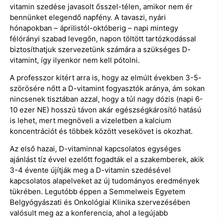
vitamin szedése javasolt ősszel-télen, amikor nem ér
bennünket elegendő napfény. A tavaszi, nyári
hónapokban – áprilistól-októberig – napi mintegy
félórányi szabad levegőn, napon töltött tartózkodással
biztosíthatjuk szervezetünk számára a szükséges D-
vitamint, így ilyenkor nem kell pótolni.
A professzor kitért arra is, hogy az elmúlt években 3-5-
szörösére nőtt a D-vitamint fogyasztók aránya, ám sokan
nincsenek tisztában azzal, hogy a túl nagy dózis (napi 6-
10 ezer NE) hosszú távon akár egészségkárosító hatású
is lehet, mert megnöveli a vizeletben a kalcium
koncentrációt és többek között vesekövet is okozhat.
Az első hazai, D-vitaminnal kapcsolatos egységes
ajánlást tíz évvel ezelőtt fogadták el a szakemberek, akik
3-4 évente újítják meg a D-vitamin szedésével
kapcsolatos alapelveket az új tudományos eredmények
tükrében. Legutóbb éppen a Semmelweis Egyetem
Belgyógyászati és Onkológiai Klinika szervezésében
valósult meg az a konferencia, ahol a legújabb