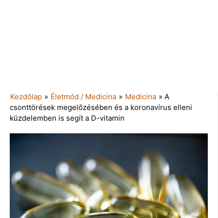
Kezdőlap
»
Életmód / Medicina
»
Medicina
»
A
csonttörések megelőzésében és a koronavírus elleni
küzdelemben is segít a D-vitamin