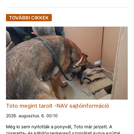
TOVÁBBI CIKKEK
Toto megint tarolt -NAV sajtóinformáció
2026. augusztus. 6. 00:10
Még ki sem nyitották a ponyvát, Toto már jelzett. A
cigaretta- és kábítószerkereső szolgálati kutya ezúttal