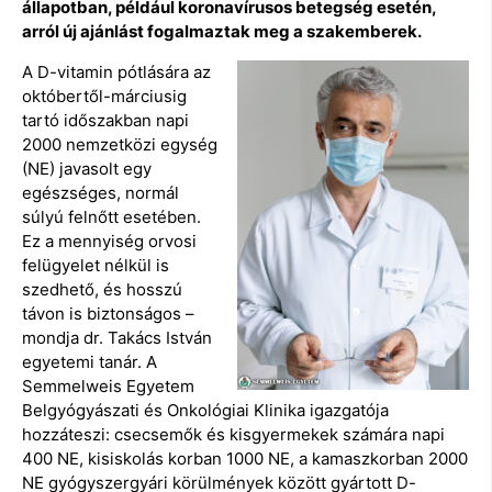
állapotban, például koronavírusos betegség esetén,
arról új ajánlást fogalmaztak meg a szakemberek.
A D-vitamin pótlására az
októbertől-márciusig
tartó időszakban napi
2000 nemzetközi egység
(NE) javasolt egy
egészséges, normál
súlyú felnőtt esetében.
Ez a mennyiség orvosi
felügyelet nélkül is
szedhető, és hosszú
távon is biztonságos –
mondja dr. Takács István
egyetemi tanár. A
Semmelweis Egyetem
Belgyógyászati és Onkológiai Klinika igazgatója
hozzáteszi: csecsemők és kisgyermekek számára napi
400 NE, kisiskolás korban 1000 NE, a kamaszkorban 2000
NE gyógyszergyári körülmények között gyártott D-