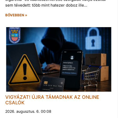
sem tévedett: több mint hatezer doboz ille…
BŐVEBBEN »
VIGYÁZAT! ÚJRA TÁMADNAK AZ ONLINE
CSALÓK
2026. augusztus. 6. 00:08