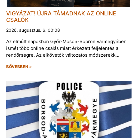
VIGYÁZAT! ÚJRA TÁMADNAK AZ ONLINE
CSALÓK
2026. augusztus. 6. 00:08
Az elmúlt napokban Győr-Moson-Sopron vármegyében
ismét több online csalás miatt érkezett feljelentés a
rendőrségre. Az elkövetők változatos módszerekk…
BŐVEBBEN »