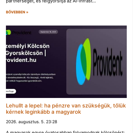
partnerséget, és felgyorsítja az AI-infrast…
BŐVEBBEN »
Lehullt a lepel: ha pénzre van szükségük, tőlük
kérnek leginkább a magyarok
2026. augusztus. 5. 23:28
A magyarok egyre óvatosabban folyamodnak kölcsönért: