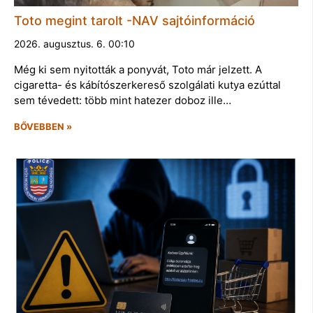
Toto megint tarolt -NAV sajtóinformáció
2026. augusztus. 6. 00:10
Még ki sem nyitották a ponyvát, Toto már jelzett. A
cigaretta- és kábítószerkereső szolgálati kutya ezúttal
sem tévedett: több mint hatezer doboz ille…
BŐVEBBEN »