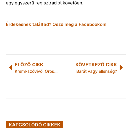
egy egyszerű regisztrációt követően.
Érdekesnek találtad? Oszd meg a Facebookon!
ELŐZŐ CIKK
KÖVETKEZŐ CIKK
Kreml-szóvivő: Oroszország senkit sem készül megtámadni
Barát vagy ellenség?
KAPCSOLÓDÓ CIKKEK