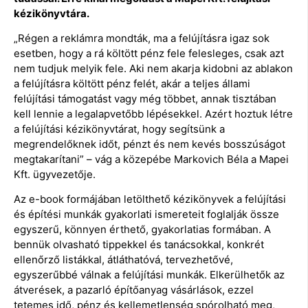
kézikönyvtára.
„Régen a reklámra mondták, ma a felújításra igaz sok
esetben, hogy a rá költött pénz fele felesleges, csak azt
nem tudjuk melyik fele. Aki nem akarja kidobni az ablakon
a felújításra költött pénz felét, akár a teljes állami
felújítási támogatást vagy még többet, annak tisztában
kell lennie a legalapvetőbb lépésekkel. Azért hoztuk létre
a felújítási kézikönyvtárat, hogy segítsünk a
megrendelőknek időt, pénzt és nem kevés bosszúságot
megtakarítani” – vág a közepébe Markovich Béla a Mapei
Kft. ügyvezetője.
Az e-book formájában letölthető kézikönyvek a felújítási
és építési munkák gyakorlati ismereteit foglalják össze
egyszerű, könnyen érthető, gyakorlatias formában. A
bennük olvasható tippekkel és tanácsokkal, konkrét
ellenőrző listákkal, átláthatóvá, tervezhetővé,
egyszerűbbé válnak a felújítási munkák. Elkerülhetők az
átverések, a pazarló építőanyag vásárlások, ezzel
tetemes idő, pénz és kellemetlenség spórolható meg,