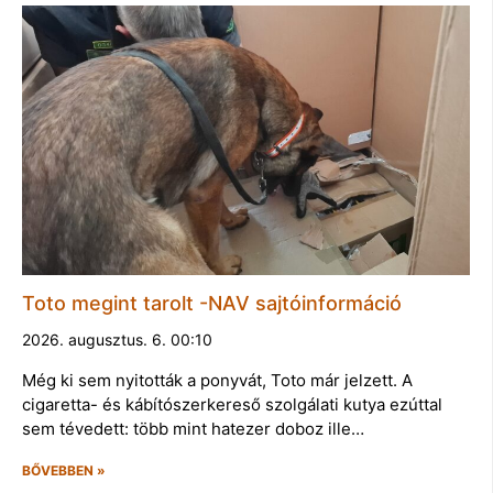
Toto megint tarolt -NAV sajtóinformáció
2026. augusztus. 6. 00:10
Még ki sem nyitották a ponyvát, Toto már jelzett. A
cigaretta- és kábítószerkereső szolgálati kutya ezúttal
sem tévedett: több mint hatezer doboz ille…
BŐVEBBEN »