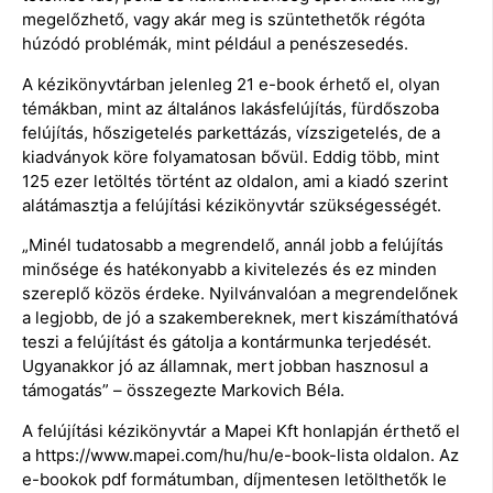
megelőzhető, vagy akár meg is szüntethetők régóta
húzódó problémák, mint például a penészesedés.
A kézikönyvtárban jelenleg 21 e-book érhető el, olyan
témákban, mint az általános lakásfelújítás, fürdőszoba
felújítás, hőszigetelés parkettázás, vízszigetelés, de a
kiadványok köre folyamatosan bővül. Eddig több, mint
125 ezer letöltés történt az oldalon, ami a kiadó szerint
alátámasztja a felújítási kézikönyvtár szükségességét.
„Minél tudatosabb a megrendelő, annál jobb a felújítás
minősége és hatékonyabb a kivitelezés és ez minden
szereplő közös érdeke. Nyilvánvalóan a megrendelőnek
a legjobb, de jó a szakembereknek, mert kiszámíthatóvá
teszi a felújítást és gátolja a kontármunka terjedését.
Ugyanakkor jó az államnak, mert jobban hasznosul a
támogatás” – összegezte Markovich Béla.
A felújítási kézikönyvtár a Mapei Kft honlapján érthető el
a https://www.mapei.com/hu/hu/e-book-lista oldalon. Az
e-bookok pdf formátumban, díjmentesen letölthetők le