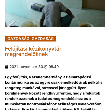
GAZDASÁG
,
GAZDASÁG
Felújítási kézikönyvtár
megrendelőknek
2021. november 30.
08:49
Egy felújítás, a szakemberhiány, az elharapódzó
kontármunka és az egyre csak emelkedő árak nélkül is
rengeteg munkával, stresszel jár együtt. Ilyen
körülmények között rendkívül fontos, hogy a felújítók
rendelkezzenek a tudatos megrendeléshez és a
munkálatok kontrollálásához szükséges lealapvetőbb
tudással. Erre kínál megoldást a Mapei Kft. felújítási