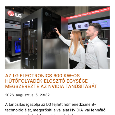
AZ LG ELECTRONICS 600 KW-OS
HŰTŐFOLYADÉK-ELOSZTÓ EGYSÉGE
MEGSZEREZTE AZ NVIDIA TANÚSÍTÁSÁT
2026. augusztus. 5. 23:32
A tanúsítás igazolja az LG fejlett hőmenedzsment-
technológiáját, megerősíti a vállalat NVIDIA-val fennálló