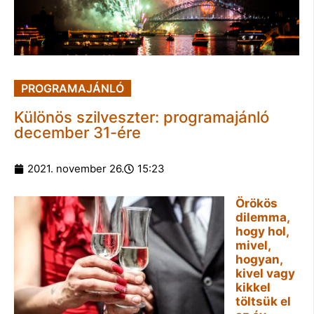
PROGRAMAJÁNLÓ
Különös szilveszter: programajánló
december 31-ére
2021. november 26.
15:23
Örökös
dilemma,
hogy hol,
mivel,
hogyan,
kivel vagy
kikkel
töltsük el