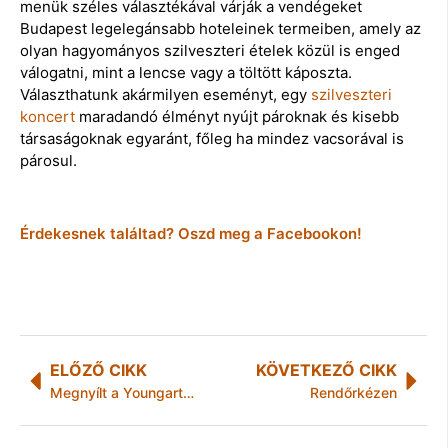
menük széles választékával várják a vendégeket
Budapest legelegánsabb hoteleinek termeiben, amely az
olyan hagyományos szilveszteri ételek közül is enged
válogatni, mint a lencse vagy a töltött káposzta.
Választhatunk akármilyen eseményt, egy
szilveszteri
koncert
maradandó élményt nyújt pároknak és kisebb
társaságoknak egyaránt, főleg ha mindez vacsorával is
párosul.
Érdekesnek találtad? Oszd meg a Facebookon!
ELŐZŐ CIKK
KÖVETKEZŐ CIKK
Megnyílt a Youngart-Porsche-METU Kortárs Képzőművészeti Pályázat zárókiállítása és a Youngart Kortárs Karácsonyi Art Fair
Rendőrkézen