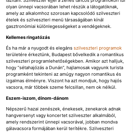
lazítani. Szilveszter éjjel a zenés táncos programokon túl
olyan ünnepi vacsorában lehet részük a látogatóknak,
amely az alkalomhoz szorosan kapcsolódó szilveszteri
ételek és szilveszteri menü társaságában kínál
gasztronómiai különlegességeket a vendégeknek.
Kellemes ringatózás
És ha már a nyugodt és elegáns
szilveszteri programok
területére érkeztünk, Budapest bővelkedik a romantikus
szilveszteri programlehetőségekben. Amikor azt halljuk,
hogy “sétahajózás a Dunán”, hajlamosak vagyunk turista
programként tekinteni az amúgy nagyon romantikus és
izgalmas élményre. Viszont ha azt mondjuk, hogy hajós
vacsora, már többek szeme felcsillan, nem ok nélkül.
Eszem-iszom, dínom-dánom
Népszerű hazai zenészek, énekesek, zenekarok adnak
hangversenyt vagy koncertet szilveszter alkalmából,
amely rendszerint ünnepi vacsorával, jobban mondva
gálavacsora formájában kerül terítékre. Szilveszteri