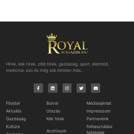
Hírek, kék hírek, zöld hírek, gazdaság, sport, életmód,
medicina, ezo és még sok minden más…
Főoldal
Bulvár
Médiaajánlat
Aktuális
Utazás
Impresszum
Gazdaság
Kék hírek
Partnereink
Kultúra
Felhasználási
Archívum
feltételek