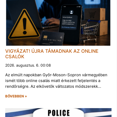
VIGYÁZAT! ÚJRA TÁMADNAK AZ ONLINE
CSALÓK
2026. augusztus. 6. 00:08
Az elmúlt napokban Győr-Moson-Sopron vármegyében
ismét több online csalás miatt érkezett feljelentés a
rendőrségre. Az elkövetők változatos módszerekk…
BŐVEBBEN »