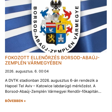
FOKOZOTT ELLENŐRZÉS BORSOD-ABAÚJ-
ZEMPLÉN VÁRMEGYÉBEN
2026. augusztus. 6. 00:04
A DVTK stadionban 2026. augusztus 6-án rendezik a
Hapoel Tel Aviv – Katowice labdarúgó mérkőzést. A
Borsod-Abaúj-Zemplén Vármegyei Rendőr-főkapitán…
BŐVEBBEN »