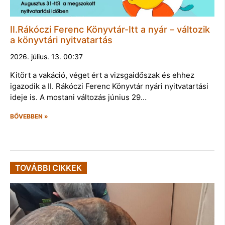
II.Rákóczi Ferenc Könyvtár-Itt a nyár – változik
a könyvtári nyitvatartás
2026. július. 13. 00:37
Kitört a vakáció, véget ért a vizsgaidőszak és ehhez
igazodik a II. Rákóczi Ferenc Könyvtár nyári nyitvatartási
ideje is. A mostani változás június 29…
BŐVEBBEN »
TOVÁBBI CIKKEK