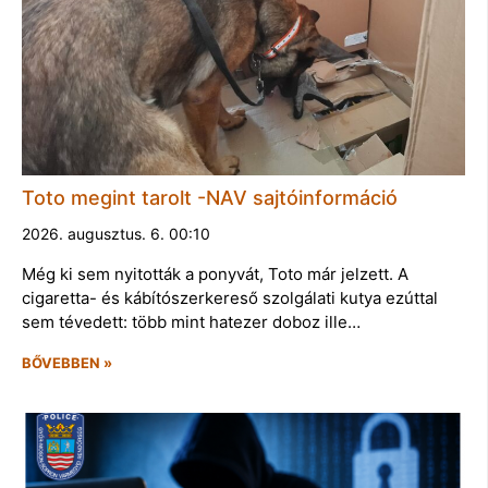
Toto megint tarolt -NAV sajtóinformáció
2026. augusztus. 6. 00:10
Még ki sem nyitották a ponyvát, Toto már jelzett. A
cigaretta- és kábítószerkereső szolgálati kutya ezúttal
sem tévedett: több mint hatezer doboz ille…
BŐVEBBEN »