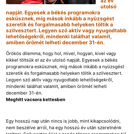
az év
utolsó
napját. Egyesek a békés programokra
esküsznek, míg mások inkább a nyüzsgést
szeretik és forgalmasabb helyeken töltik a
szilvesztert. Legyen szó aktív vagy nyugodtabb
lehetőségekről, mindenki találhat valamit,
amiben örömét lelheti december 31-én.
Örökös dilemma, hogy hol, mivel, hogyan, kivel vagy
kikkel töltsük el az év utolsó napját. Egyesek a békés
programokra esküsznek, míg mások inkább a nyüzsgést
szeretik és forgalmasabb helyeken töltik a szilvesztert.
Legyen szó aktív vagy nyugodtabb lehetőségekről,
mindenki találhat valamit, amiben örömét lelheti
december 31-én.
Meghitt vacsora kettesben
Egy hosszú nap után nincs is jobb, mint kikapcsolódni,
nem beszélve arról, ha egy hosszú év után szeretnénk