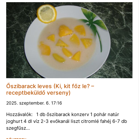
Őszibarack leves (Ki, kit főz le? –
receptbeküldő verseny)
2025. szeptember. 6. 17:16
Hozzávalók: 1 db őszibarack konzerv 1 pohár natúr
joghurt 4 dl víz 2-3 evőkanál liszt citromlé fahéj 6-7 db
szegfűsz…