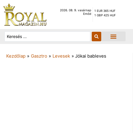
2026. 08. 9. vasárnap
1 EUR 365 HUF
Emőd
1 GBP 425 HUF
Kezdőlap
»
Gasztro
»
Levesek
»
Jókai bableves