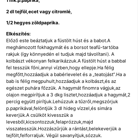
1 mk.p.paprika,
2 dl tejföl,ecet vagy citromlé,
1/2 hegyes zöldpaprika.
Elkészítés:
Előző este beáztatjuk a füstölt húst és a babot.A
meghámozott fokhagymát és a borsot teafű-tartóba
rakjuk (így könnyedén el tudjuk majd távolítani). A
kolbászt vékonyan felkarikázzuk.A füstölt húst a babbal
fel tesszük főni,annyi vízben,hogy ellepje.Ha félig
megfőtt,hozzáadjuk a babérlevelet és a „teatojást”.Ha a
bab is félig megpuhult,hozzáadjuk a kolbászt,és az
egészet puhára főzzük. A hagymát finomra vágjuk,az
olajon megpirítjuk a 3 dkg lisztet,hozzáadjuk a hagymát,2
percig együtt pirítjuk.Lehúzzuk a tűzről,megszórjuk
p.paprikával,felöntjük 3 dl hideg vízzel,és simára
keverjük.A csülköt kivesszük a
levesből,kicsontozzuk,felaprózzuk,majd
visszatesszük.Hozzászűrjük a rántást,belekeverjük a
tejfölt,felforraljuk. Végül savanyítjuk,sózzuk.