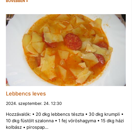
BŐVEBBEN »
Lebbencs leves
2024. szeptember. 24. 12:30
Hozzávalók: • 20 dkg lebbencs tészta • 30 dkg krumpli •
10 dkg füstölt szalonna • 1 fej vöröshagyma • 15 dkg házi
kolbász • pirospap…