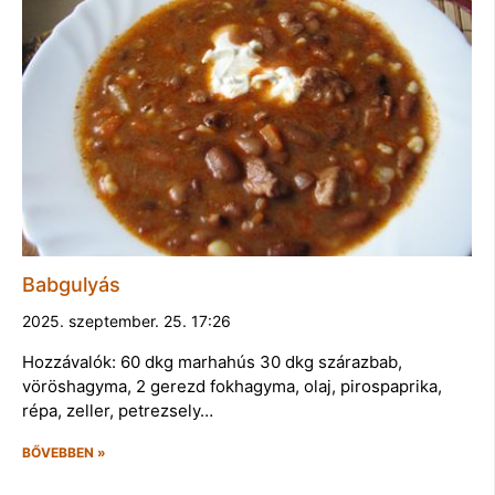
Babgulyás
2025. szeptember. 25. 17:26
Hozzávalók: 60 dkg marhahús 30 dkg szárazbab,
vöröshagyma, 2 gerezd fokhagyma, olaj, pirospaprika,
répa, zeller, petrezsely…
BŐVEBBEN »