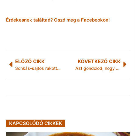
Érdekesnek találtad? Oszd meg a Facebookon!
ELŐZŐ CIKK
KÖVETKEZŐ CIKK
Sonkás-sajtos rakott tészta
Azt gondolod, hogy mindent megteszel környezeted védelméért? És mégis palackos vizet iszol?
KAPCSOLÓDÓ CIKKEK