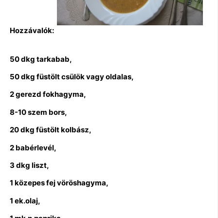
Hozzávalók:
50 dkg tarkabab,
50 dkg füstölt csülök vagy oldalas,
2 gerezd fokhagyma,
8-10 szem bors,
20 dkg füstölt kolbász,
2 babérlevél,
3 dkg liszt,
1 közepes fej vöröshagyma,
1 ek.olaj,