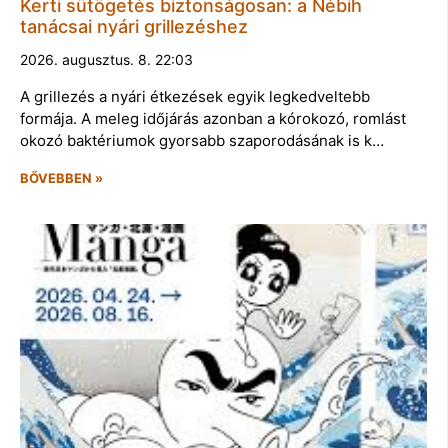
Kerti sütögetés biztonságosan: a Nébih
tanácsai nyári grillezéshez
2026. augusztus. 8. 22:03
A grillezés a nyári étkezések egyik legkedveltebb
formája. A meleg időjárás azonban a kórokozó, romlást
okozó baktériumok gyorsabb szaporodásának is k…
BŐVEBBEN »