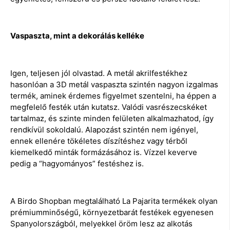
Vaspaszta, mint a dekorálás kelléke
Igen, teljesen jól olvastad. A metál akrilfestékhez
hasonlóan a 3D metál vaspaszta szintén nagyon izgalmas
termék, aminek érdemes figyelmet szentelni, ha éppen a
megfelelő festék után kutatsz. Valódi vasrészecskéket
tartalmaz, és szinte minden felületen alkalmazhatod, így
rendkívül sokoldalú. Alapozást szintén nem igényel,
ennek ellenére tökéletes díszítéshez vagy térből
kiemelkedő minták formázásához is. Vízzel keverve
pedig a “hagyományos” festéshez is.
A Birdo Shopban megtalálható La Pajarita termékek olyan
prémiumminőségű, környezetbarát festékek egyenesen
Spanyolországból, melyekkel öröm lesz az alkotás