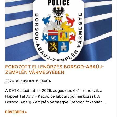
FOKOZOTT ELLENŐRZÉS BORSOD-ABAÚJ-
ZEMPLÉN VÁRMEGYÉBEN
2026. augusztus. 6. 00:04
A DVTK stadionban 2026. augusztus 6-án rendezik a
Hapoel Tel Aviv – Katowice labdarúgó mérkőzést. A
Borsod-Abaúj-Zemplén Vármegyei Rendőr-főkapitán…
BŐVEBBEN »