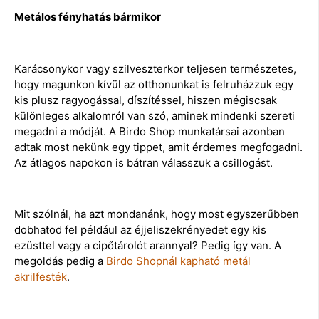
Metálos fényhatás bármikor
Karácsonykor vagy szilveszterkor teljesen természetes,
hogy magunkon kívül az otthonunkat is felruházzuk egy
kis plusz ragyogással, díszítéssel, hiszen mégiscsak
különleges alkalomról van szó, aminek mindenki szereti
megadni a módját. A Birdo Shop munkatársai azonban
adtak most nekünk egy tippet, amit érdemes megfogadni.
Az átlagos napokon is bátran válasszuk a csillogást.
Mit szólnál, ha azt mondanánk, hogy most egyszerűbben
dobhatod fel például az éjjeliszekrényedet egy kis
ezüsttel vagy a cipőtárolót arannyal? Pedig így van. A
megoldás pedig a
Birdo Shopnál kapható metál
akrilfesték
.