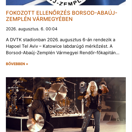
FOKOZOTT ELLENŐRZÉS BORSOD-ABAÚJ-
ZEMPLÉN VÁRMEGYÉBEN
2026. augusztus. 6. 00:04
A DVTK stadionban 2026. augusztus 6-án rendezik a
Hapoel Tel Aviv – Katowice labdarúgó mérkőzést. A
Borsod-Abaúj-Zemplén Vármegyei Rendőr-főkapitán…
BŐVEBBEN »