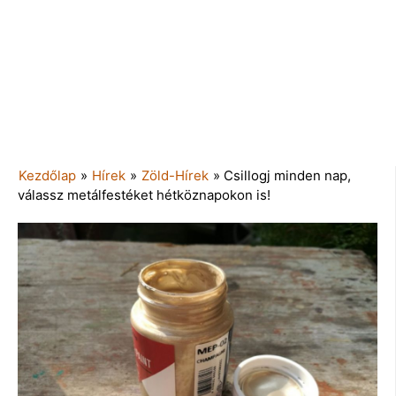
Kezdőlap
»
Hírek
»
Zöld-Hírek
»
Csillogj minden nap,
válassz metálfestéket hétköznapokon is!