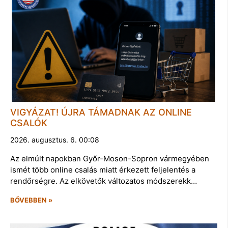
VIGYÁZAT! ÚJRA TÁMADNAK AZ ONLINE
CSALÓK
2026. augusztus. 6. 00:08
Az elmúlt napokban Győr-Moson-Sopron vármegyében
ismét több online csalás miatt érkezett feljelentés a
rendőrségre. Az elkövetők változatos módszerekk…
BŐVEBBEN »