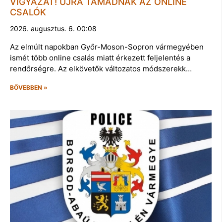
VIGYÁZAT! ÚJRA TÁMADNAK AZ ONLINE
CSALÓK
2026. augusztus. 6. 00:08
Az elmúlt napokban Győr-Moson-Sopron vármegyében
ismét több online csalás miatt érkezett feljelentés a
rendőrségre. Az elkövetők változatos módszerekk…
BŐVEBBEN »