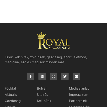
Hírek, kék hírek, zöld hírek, gazdaság, sport, életmód,
medicina, ezo és még sok minden más…
Főoldal
Bulvár
Médiaajánlat
Aktuális
Utazás
Impresszum
Gazdaság
Kék hírek
Partnereink
Kultúra
Felhasználási