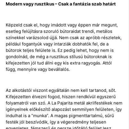
Modern vagy rusztikus – Csak a fantázia szab határt
Képzeld csak el, hogy imádott vagy éppen már megunt,
esetleg felújításra szoruló bútoraidat trendi, metálos
színekkel varázsolod újjá. Nem csak az apróbb részletek,
például fogantyúk vagy intarziák dobhatók fel, de a
bútorok teljes felülete is. Ez pedig lehet, hogy nem is
gondolnád, de még a rusztikus stílusú bútoroknak is
kifejezetten jól tud állni egy kis extra ragyogás. Attól
függ, mennyire vagy bevállalós.
Az alkotástól viszont egyáltalán nem kell tartanod, sőt.
Kifejezetten élvezni fogod, hiszen rendkívül egyszerű
folyamatról van szó. A La Pajarita metál akrilfestékek nem
igényelnek előkészítő alapozást semmilyen felületen, így
indulhat is a “munka”. A magas pigmenttartalmú, sűrű
festék jól beszívódik, így a végeredmény teljesen
egyenletes, fémszerű és persze időtálló felület lesz.