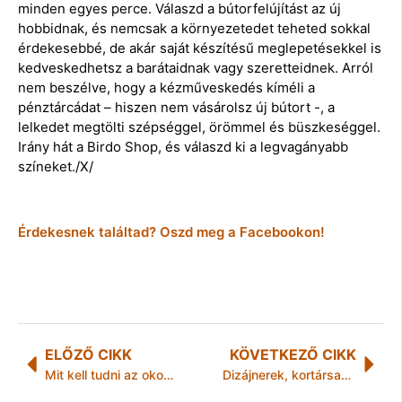
minden egyes perce. Válaszd a bútorfelújítást az új
hobbidnak, és nemcsak a környezetedet teheted sokkal
érdekesebbé, de akár saját készítésű meglepetésekkel is
kedveskedhetsz a barátaidnak vagy szeretteidnek. Arról
nem beszélve, hogy a kézműveskedés kíméli a
pénztárcádat – hiszen nem vásárolsz új bútort -, a
lelkedet megtölti szépséggel, örömmel és büszkeséggel.
Irány hát a Birdo Shop, és válaszd ki a legvagányabb
színeket./X/
Érdekesnek találtad? Oszd meg a Facebookon!
ELŐZŐ CIKK
KÖVETKEZŐ CIKK
Mit kell tudni az okostelefonok üvegfóliáiról?
Dizájnerek, kortársak és mentorok