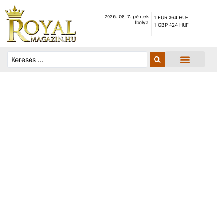
2026. 08. 7. péntek
1 EUR 364 HUF
Ibolya
1 GBP 424 HUF