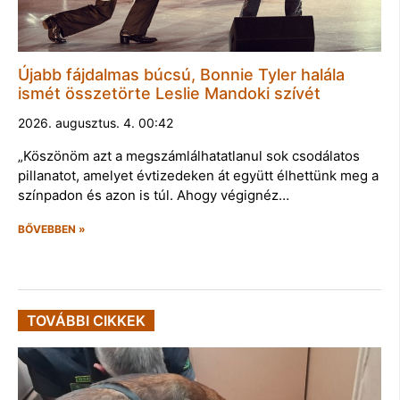
Újabb fájdalmas búcsú, Bonnie Tyler halála
ismét összetörte Leslie Mandoki szívét
2026. augusztus. 4. 00:42
„Köszönöm azt a megszámlálhatatlanul sok csodálatos
pillanatot, amelyet évtizedeken át együtt élhettünk meg a
színpadon és azon is túl. Ahogy végignéz…
BŐVEBBEN »
TOVÁBBI CIKKEK