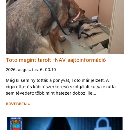
Toto megint tarolt -NAV sajtóinformáció
2026. augusztus. 6. 00:10
Még ki sem nyitották a ponyvát, Toto már jelzett. A
cigaretta- és kábítószerkereső szolgálati kutya ezúttal
sem tévedett: több mint hatezer doboz ille…
BŐVEBBEN »