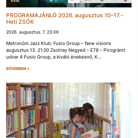
PROGRAMAJÁNLÓ 2026. augusztus 10–17.-
Heti ZSÖK
2026. augusztus. 7. 23:06
Metronóm Jazz Klub: Fusio Group – New visions
augusztus 13. 21.00 Zsolnay Negyed – E78 – Pirogránit
udvar A Fusio Group, a kiváló énekesnő, K…
BŐVEBBEN »