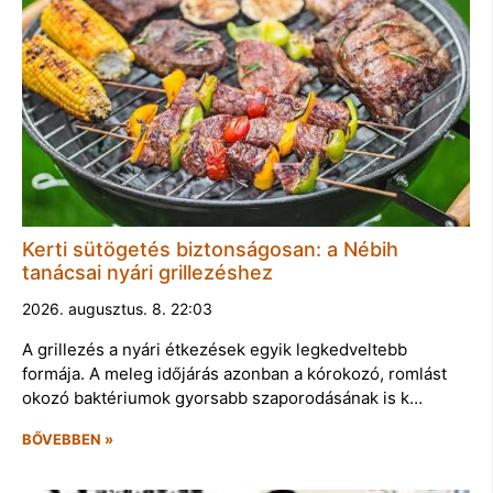
Kerti sütögetés biztonságosan: a Nébih
tanácsai nyári grillezéshez
2026. augusztus. 8. 22:03
A grillezés a nyári étkezések egyik legkedveltebb
formája. A meleg időjárás azonban a kórokozó, romlást
okozó baktériumok gyorsabb szaporodásának is k…
BŐVEBBEN »