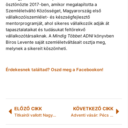
ösztönözte 2017-ben, amikor megalapította a
Szemléletváltó Közösséget, Magyarország első
vállalkozóiszemlélet- és készségfejlesztő
mentorprogramját, ahol sikeres vállalkozók adják át
tapasztalataikat és tudásukat feltörekvő
vállalkozótársaiknak. A
Mindig Többet ADNI
könyvben
Biros Levente saját szemléletváltásait osztja meg,
melynek a sikereit köszönheti.
Érdekesnek találtad? Oszd meg a Facebookon!
ELŐZŐ CIKK
KÖVETKEZŐ CIKK
Titkairól vallott Nagy Sándor
Adventi vásár: Pécs télen is nyitva lesz!