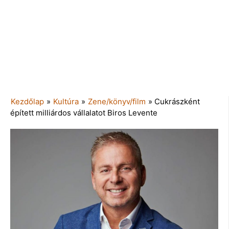
Kezdőlap
»
Kultúra
»
Zene/könyv/film
»
Cukrászként
épített milliárdos vállalatot Biros Levente