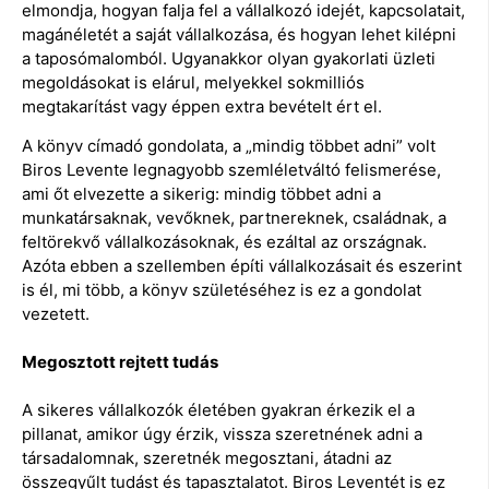
elmondja, hogyan falja fel a vállalkozó idejét, kapcsolatait,
magánéletét a saját vállalkozása, és hogyan lehet kilépni
a taposómalomból. Ugyanakkor olyan gyakorlati üzleti
megoldásokat is elárul, melyekkel sokmilliós
megtakarítást vagy éppen extra bevételt ért el.
A könyv címadó gondolata, a „mindig többet adni” volt
Biros Levente legnagyobb szemléletváltó felismerése,
ami őt elvezette a sikerig: mindig többet adni a
munkatársaknak, vevőknek, partnereknek, családnak, a
feltörekvő vállalkozásoknak, és ezáltal az országnak.
Azóta ebben a szellemben építi vállalkozásait és eszerint
is él, mi több, a könyv születéséhez is ez a gondolat
vezetett.
Megosztott rejtett tudás
A sikeres vállalkozók életében gyakran érkezik el a
pillanat, amikor úgy érzik, vissza szeretnének adni a
társadalomnak, szeretnék megosztani, átadni az
összegyűlt tudást és tapasztalatot. Biros Leventét is ez