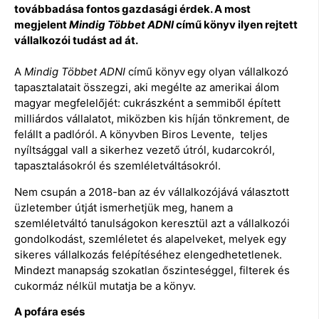
továbbadása fontos gazdasági érdek. A most
megjelent
Mindig Többet ADNI
című könyv ilyen rejtett
vállalkozói tudást ad át.
A
Mindig Többet ADNI
című könyv
egy olyan vállalkozó
tapasztalatait összegzi, aki megélte az amerikai álom
magyar megfelelőjét: cukrászként a semmiből épített
milliárdos vállalatot, miközben kis híján tönkrement, de
felállt a padlóról.
A könyvben Biros Levente, teljes
nyíltsággal vall a sikerhez vezető útról, kudarcokról,
tapasztalásokról és szemléletváltásokról.
Nem csupán a 2018-ban az év vállalkozójává választott
üzletember útját ismerhetjük meg, hanem a
szemléletváltó tanulságokon keresztül azt a vállalkozói
gondolkodást, szemléletet és alapelveket, melyek egy
sikeres vállalkozás felépítéséhez elengedhetetlenek.
Mindezt manapság szokatlan őszinteséggel, filterek és
cukormáz nélkül mutatja be a könyv.
A pofára esés