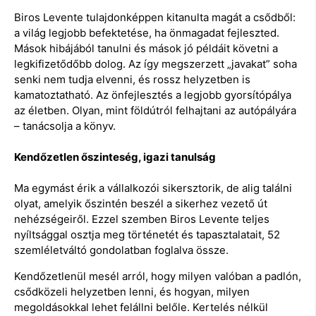
Biros Levente tulajdonképpen kitanulta magát a csődből:
a világ legjobb befektetése, ha önmagadat fejleszted.
Mások hibájából tanulni és mások jó példáit követni a
legkifizetődőbb dolog. Az így megszerzett „javakat” soha
senki nem tudja elvenni, és rossz helyzetben is
kamatoztatható. Az önfejlesztés a legjobb gyorsítópálya
az életben. Olyan, mint földútról felhajtani az autópályára
– tanácsolja a könyv.
Kendőzetlen őszinteség, igazi tanulság
Ma egymást érik a vállalkozói sikersztorik, de alig találni
olyat, amelyik őszintén beszél a sikerhez vezető út
nehézségeiről. Ezzel szemben Biros Levente teljes
nyíltsággal osztja meg történetét és tapasztalatait, 52
szemléletváltó gondolatban foglalva össze.
Kendőzetlenül mesél arról, hogy milyen valóban a padlón,
csődközeli helyzetben lenni, és hogyan, milyen
megoldásokkal lehet felállni belőle. Kertelés nélkül