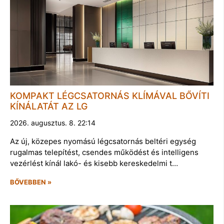
KOMPAKT LÉGCSATORNÁS KLÍMÁVAL BŐVÍTI
KÍNÁLATÁT AZ LG
2026. augusztus. 8. 22:14
Az új, közepes nyomású légcsatornás beltéri egység
rugalmas telepítést, csendes működést és intelligens
vezérlést kínál lakó- és kisebb kereskedelmi t…
BŐVEBBEN »