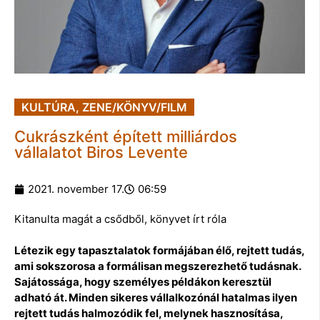
KULTÚRA
,
ZENE/KÖNYV/FILM
Cukrászként épített milliárdos
vállalatot Biros Levente
2021. november 17.
06:59
Kitanulta magát a csődből, könyvet írt róla
Létezik egy tapasztalatok formájában élő, rejtett tudás,
ami sokszorosa a formálisan megszerezhető tudásnak.
Sajátossága, hogy személyes példákon keresztül
adható át. Minden sikeres vállalkozónál hatalmas ilyen
rejtett tudás halmozódik fel, melynek hasznosítása,