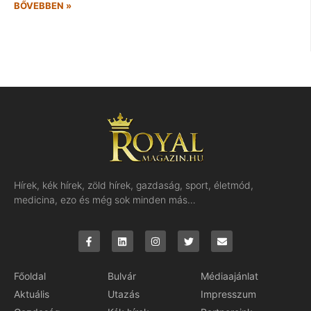
BŐVEBBEN »
Hírek, kék hírek, zöld hírek, gazdaság, sport, életmód,
medicina, ezo és még sok minden más…
Főoldal
Bulvár
Médiaajánlat
Aktuális
Utazás
Impresszum