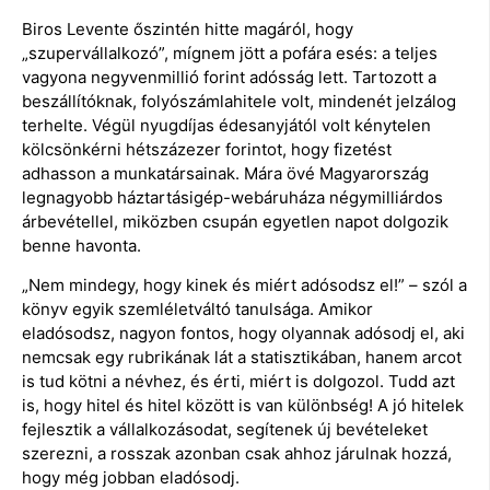
Biros Levente őszintén hitte magáról, hogy
„szupervállalkozó”, mígnem jött a pofára esés: a teljes
vagyona negyvenmillió forint adósság lett. Tartozott a
beszállítóknak, folyószámlahitele volt, mindenét jelzálog
terhelte. Végül nyugdíjas édesanyjától volt kénytelen
kölcsönkérni hétszázezer forintot, hogy fizetést
adhasson a munkatársainak. Mára övé Magyarország
legnagyobb háztartásigép-webáruháza négymilliárdos
árbevétellel, miközben csupán egyetlen napot dolgozik
benne havonta.
„Nem mindegy, hogy kinek és miért adósodsz el!” – szól a
könyv egyik szemléletváltó tanulsága. Amikor
eladósodsz, nagyon fontos, hogy olyannak adósodj el, aki
nemcsak egy rubrikának lát a statisztikában, hanem arcot
is tud kötni a névhez, és érti, miért is dolgozol. Tudd azt
is, hogy hitel és hitel között is van különbség! A jó hitelek
fejlesztik a vállalkozásodat, segítenek új bevételeket
szerezni, a rosszak azonban csak ahhoz járulnak hozzá,
hogy még jobban eladósodj.